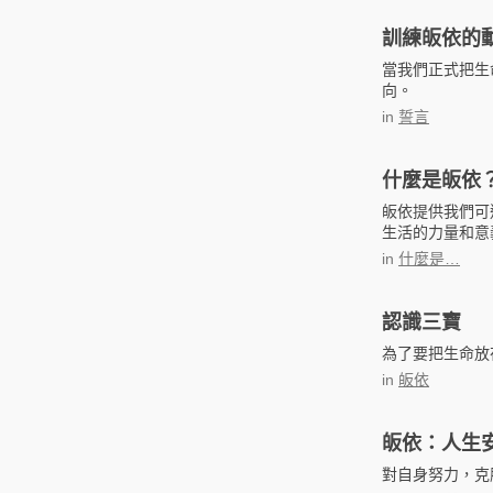
訓練皈依的
當我們正式把生
向。
in
誓言
什麼是皈依
皈依提供我們可
生活的力量和意
in
什麼是…
認識三寶
為了要把生命放
in
皈依
皈依：人生
對自身努力，克