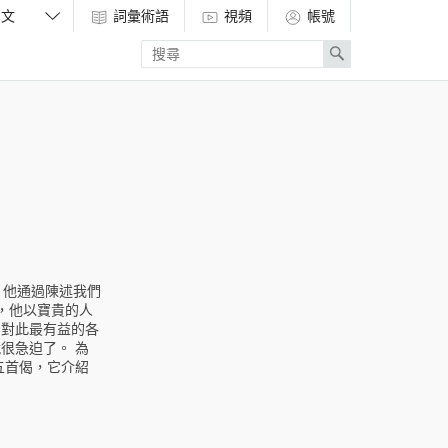
詞彙術語
視頻
帳號
Enter
Search
search
term
，他通過陳述我們
，他以寶貴的人
了對此最有益的各
很急迫了。 為
五首偈，它介紹