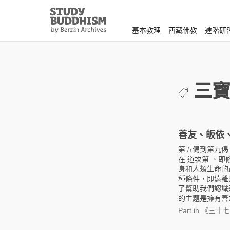
Close
Study
Buddhism
基本教理
西藏佛教
進階研
Home
三
善友、皈依
第五偈到第九偈
在 道次第 、
身和人類生命的
種條件，即遠離
了幫助我們認識
的主題是擁有善友
Part
in
《三十七