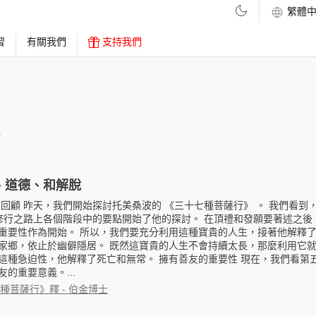
習
有關我們
支持我們
寶
、道德、和解脫
 回顧 昨天，我們開始探討托美桑波的 《三十七種菩薩行》 。 我們看到
即修行之路上各個階段中的要點開始了他的探討。 在頂禮和發願要著述之後
重要性作為開始。 所以，我們要充分利用這種寶貴的人生，接著他解釋
家鄉，依止於幽僻隱居。 既然這寶貴的人生不會持續太長，那麼利用它就
這種急迫性，他解釋了死亡和無常。 擁有善友的重要性 現在，我們看第
的重要意義。...
種菩薩行》釋 - 伯金博士