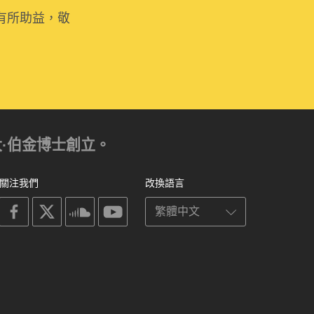
有所助益，敬
亞歷山大·伯金博士創立。
關注我們
改換語言
on
on
on
on
facebook
X
soundcloud
youtube