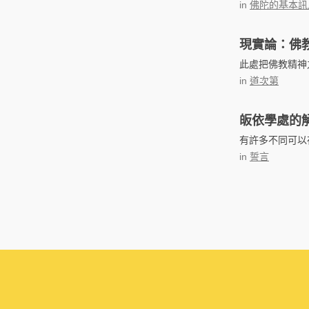
in
佛陀的基本訊
現實論：佛
此處把佛教精神
in
道次第
皈依學處的
有許多不同可以
in
誓言