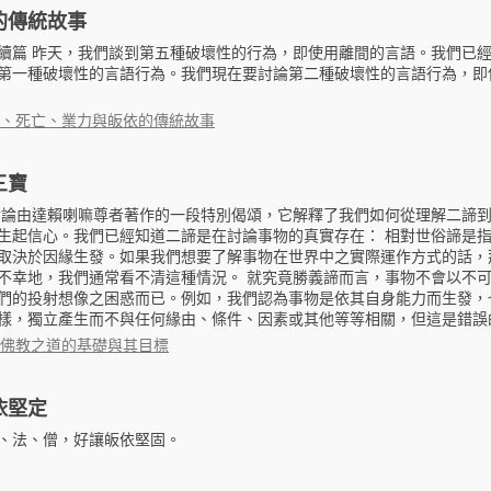
的傳統故事
續篇 昨天，我們談到第五種破壞性的行為，即使用離間的言語。我們已
第一種破壞性的言語行為。我們現在要討論第二種破壞性的言語行為，即
、死亡、業力與皈依的傳統故事
三寶
討論由達賴喇嘛尊者著作的一段特別偈頌，它解釋了我們如何從理解二諦
生起信心。我們已經知道二諦是在討論事物的真實存在： 相對世俗諦是
取決於因緣生發。如果我們想要了解事物在世界中之實際運作方式的話，
不幸地，我們通常看不清這種情況。 就究竟勝義諦而言，事物不會以不
們的投射想像之困惑而已。例如，我們認為事物是依其自身能力而生發，
樣，獨立產生而不與任何緣由、條件、因素或其他等等相關，但這是錯誤的。
佛教之道的基礎與其目標
依堅定
、法、僧，好讓皈依堅固。