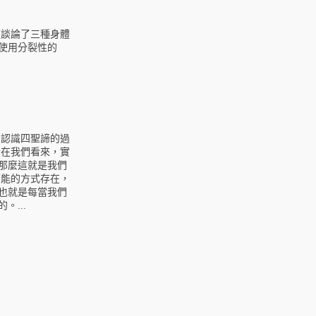
經談論了三種身體
使用分裂性的
到認識四聖諦的過
指在我們看來，實
那麼這就是我們
可能的方式存在，
也就是每當我們
...