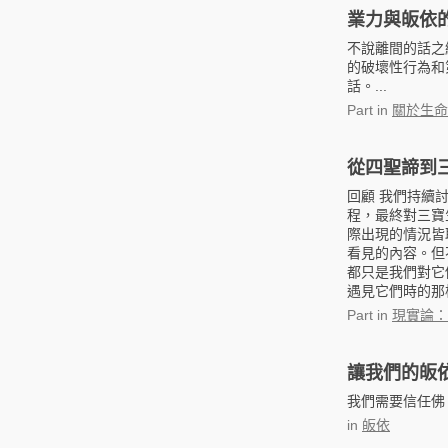
業力與皈依
不說離間的話之
的破壞性行為和
話。...
Part
in
關於生命
從四聖諦到
回顧 我們持續
程，最終對三寶
際出現的情況皆
看見的內容。但
都只是我們對它
遇見它們時的那
Part
in
現實論：
讓我們的皈
我們需要信任佛
in
皈依