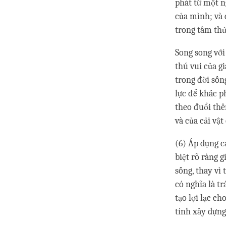
phát từ một n
của mình; và 
trong tâm thứ
Song song với
thú vui của g
trong đời sốn
lực để khắc p
theo đuổi thê
và của cải vật
(6) Áp dụng c
biệt rõ ràng 
sống, thay vì 
có nghĩa là t
tạo lợi lạc c
tính xây dựng