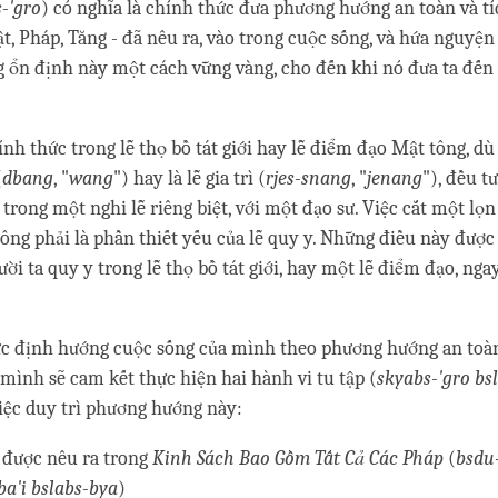
-'gro
) có nghĩa là chính thức đưa phương hướng an toàn và t
t, Pháp, Tăng - đã nêu ra, vào trong cuộc sống, và hứa nguyện 
ổn định này một cách vững vàng, cho đến khi nó đưa ta đến 
ính thức trong lễ thọ bồ tát giới hay lễ điểm đạo Mật tông, dù
(
dbang
, "
wang
") hay là lễ gia trì (
rjes-snang
, "
jenang
"), đều 
 trong một nghi lễ riêng biệt, với một đạo sư. Việc cắt một lọ
ng phải là phần thiết yếu của lễ quy y. Những điều này được
ời ta quy y trong lễ thọ bồ tát giới, hay một lễ điểm đạo, ngay
c định hướng cuộc sống của mình theo phương hướng an toàn
 mình sẽ cam kết thực hiện hai hành vi tu tập (
skyabs-'gro bs
iệc duy trì phương hướng này:
 được nêu ra trong
Kinh Sách Bao Gồm Tất Cả Các Pháp
(
bsdu
ba'i bslabs-bya
)