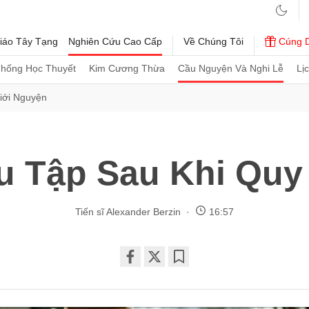
iáo Tây Tạng
Nghiên Cứu Cao Cấp
Về Chúng Tôi
Cúng 
Thống Học Thuyết
Kim Cương Thừa
Cầu Nguyện Và Nghi Lễ
Lị
iới Nguyện
u Tập Sau Khi Quy
Tiến sĩ Alexander Berzin
16:57
Share
Bookmark
on