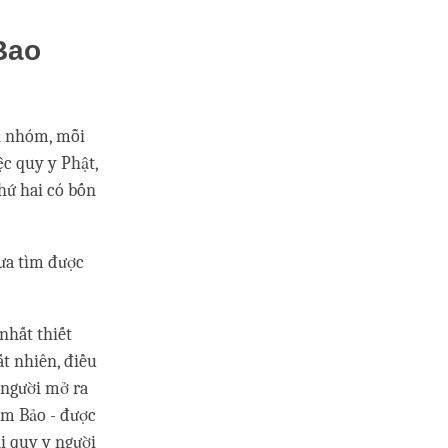
Bao
ai nhóm, mỗi
c quy y Phật,
hứ hai có bốn
hưa tìm được
nhất thiết
ất nhiên, điều
à người mở ra
am Bảo - được
i quy y người