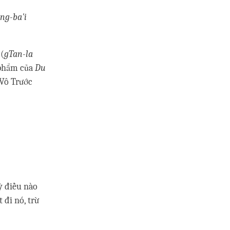
ng-ba'i
(
gTan-la
 phẩm của
Du
 Vô Trước
ỳ điều nào
 đi nó, trừ