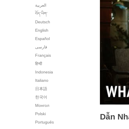
العربية
བོད་ཡིག་
Deutsch
English
Español
فارسی
Français
हिन्दी
Indonesia
Italiano
日本語
한국어
Монгол
Polski
Dẫn Nh
Português