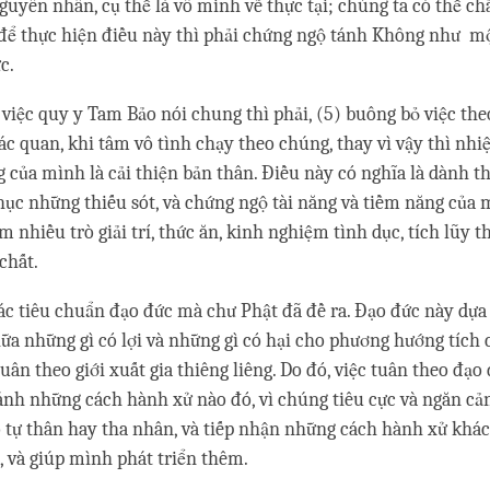
guyên nhân, cụ thể là vô minh về thực tại; chúng ta có thể c
để thực hiện điều này thì phải chứng ngộ tánh Không như mộ
c.
 việc quy y Tam Bảo nói chung thì phải, (5) buông bỏ việc the
iác quan, khi tâm vô tình chạy theo chúng, thay vì vậy thì nh
g của mình là cải thiện bản thân. Điều này có nghĩa là dành th
hục những thiếu sót, và chứng ngộ tài năng và tiềm năng của m
m nhiều trò giải trí, thức ăn, kinh nghiệm tình dục, tích lũy 
 chất.
ác tiêu chuẩn đạo đức mà chư Phật đã đề ra. Đạo đức này dựa
giữa những gì có lợi và những gì có hại cho phương hướng tích 
tuân theo giới xuất gia thiêng liêng. Do đó, việc tuân theo đạ
ránh những cách hành xử nào đó, vì chúng tiêu cực và ngăn cả
ho tự thân hay tha nhân, và tiếp nhận những cách hành xử khác
, và giúp mình phát triển thêm.