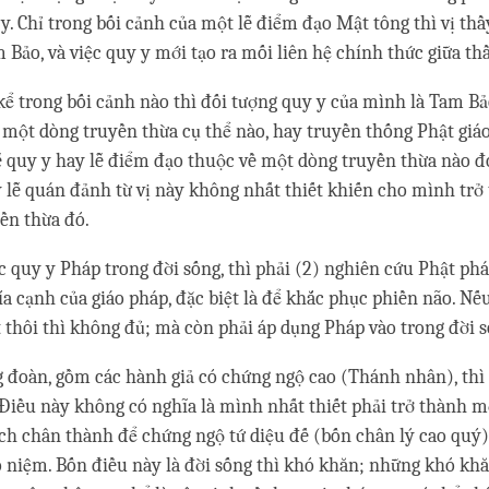
y y. Chỉ trong bối cảnh của một lễ điểm đạo Mật tông thì vị th
 Bảo, và việc quy y mới tạo ra mối liên hệ chính thức giữa thầ
kể trong bối cảnh nào thì đối tượng quy y của mình là Tam Bả
 một dòng truyền thừa cụ thể nào, hay truyền thống Phật giáo
lễ quy y hay lễ điểm đạo thuộc về một dòng truyền thừa nào đó
y lễ quán đảnh từ vị này không nhất thiết khiến cho mình trở
ền thừa đó.
ệc quy y Pháp trong đời sống, thì phải (2) nghiên cứu Phật phá
a cạnh của giáo pháp, đặc biệt là để khắc phục phiền não. Nế
 thôi thì không đủ; mà còn phải áp dụng Pháp vào trong đời s
 đoàn, gồm các hành giả có chứng ngộ cao (Thánh nhân), thì 
 Điều này không có nghĩa là mình nhất thiết phải trở thành mộ
ch chân thành để chứng ngộ tứ diệu đế (bốn chân lý cao quý
vô niệm. Bốn điều này là đời sống thì khó khăn; những khó kh