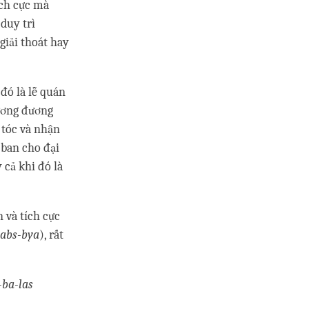
ích cực mà
duy trì
giải thoát hay
 đó là lễ quán
tương đương
n tóc và nhận
 ban cho đại
 cả khi đó là
 và tích cực
labs-bya
), rất
-ba-las