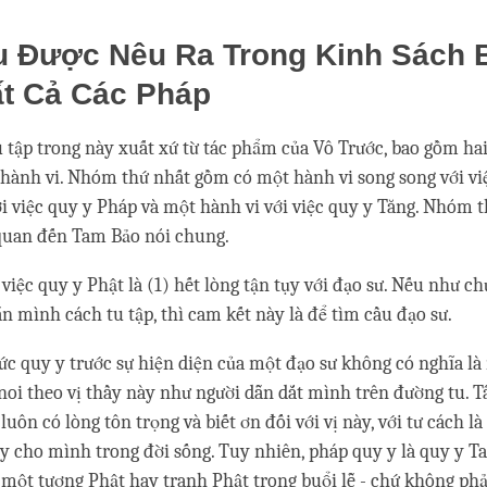
u Được Nêu Ra Trong Kinh Sách 
t Cả Các Pháp
u tập trong này xuất xứ từ tác phẩm của Vô Trước, bao gồm h
ành vi. Nhóm thứ nhất gồm có một hành vi song song với việ
ới việc quy y Pháp và một hành vi với việc quy y Tăng. Nhóm t
 quan đến Tam Bảo nói chung.
 việc quy y Phật là (1) hết lòng tận tụy với đạo sư. Nếu như c
ẫn mình cách tu tập, thì cam kết này là để tìm cầu đạo sư.
ức quy y trước sự hiện diện của một đạo sư không có nghĩa là 
noi theo vị thầy này như người dẫn dắt mình trên đường tu. T
luôn có lòng tôn trọng và biết ơn đối với vị này, với tư cách l
y cho mình trong đời sống. Tuy nhiên, pháp quy y là quy y T
 một tượng Phật hay tranh Phật trong buổi lễ - chứ không phả