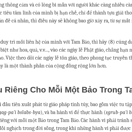
ng thông cảm và có lòng bi mẫn với người khác càng nhiều càn
c tiêu tâm linh của mình bị hạn chế, chỉ để thành tựu giải tho
n đề cá nhân, thì điều này sẽ không bao giờ xảy ra, từ sự mất
 duy trì mối liên hệ của mình với Tam Bảo, thì hãy (8) cúng d
biệt như hoa, quả, v.v..., vào các ngày lễ Phật giáo, chẳng hạ
o. Việc theo dõi các ngày lễ tôn giáo, theo phong tục truyền t
y là một thành phần của cộng đồng rộng lớn hơn.
u Riêng Cho Mỗi Một Bảo Trong 
đầu tiên xuất phát từ giáo pháp tinh túy, bao gồm việc tu tập
gag-pa'i bslabs-bya
), và ba hành vi để thực hành (
sgrub-pa'i 
riêng với mỗi một Bảo trong Tam Bảo. Các hành vi phải tránh 
ối nghịch trong đời sống, trong khi những hành vi phải được 