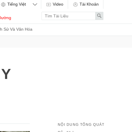
Video
Tài Khoản
Enter
Search
Dường
search
term
ch Sử Và Văn Hóa
 Y
NỘI DUNG TỔNG QUÁT