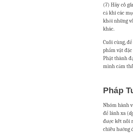
(7) Hãy cố gắ
cả khi các mụ
khỏi những vấ
khác.
Cuối cùng, để
phẩm vật đặc 
Phật thành đạ
mình cảm thấ
Pháp T
Nhóm hành vi 
để lánh xa (
d
được kết nối 
chiều hướng đ