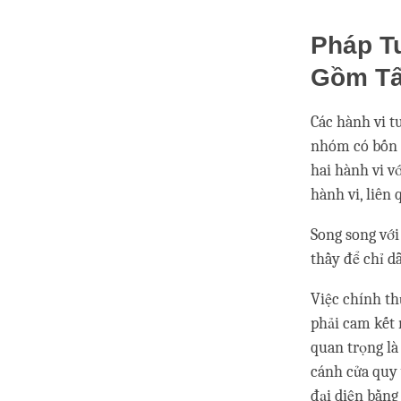
Pháp T
Gồm Tấ
Các hành vi t
nhóm có bốn h
hai hành vi v
hành vi, liên
Song song với
thầy để chỉ d
Việc chính th
phải cam kết 
quan trọng là 
cánh cửa quy 
đại diện bằng