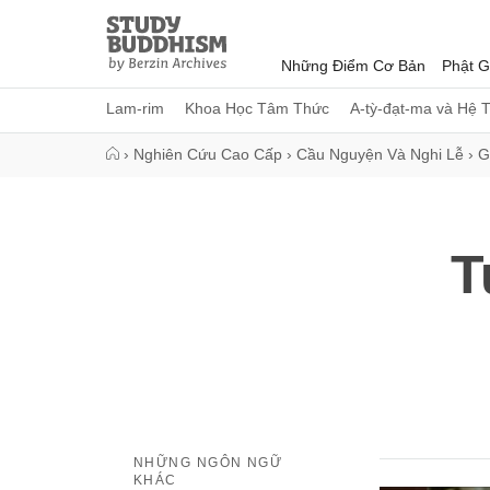
Close
Study
Buddhism
Những Điểm Cơ Bản
Phật G
Home
Lam-rim
Khoa Học Tâm Thức
A-tỳ-đạt-ma và Hệ 
›
Nghiên Cứu Cao Cấp
›
Cầu Nguyện Và Nghi Lễ
›
G
T
NHỮNG NGÔN NGỮ
KHÁC