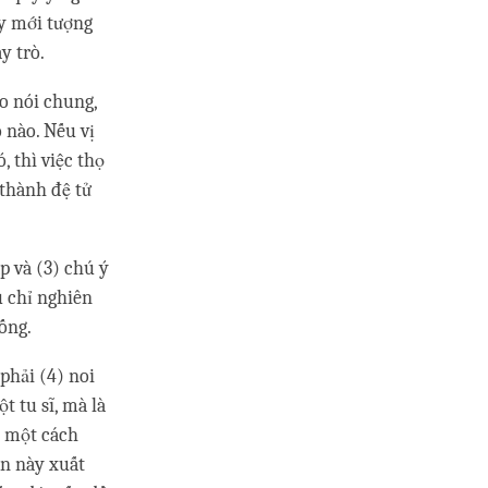
ầy mới tượng
y trò.
o nói chung,
 nào. Nếu vị
, thì việc thọ
 thành đệ tử
p và (3) chú ý
u chỉ nghiên
ống.
phải (4) noi
t tu sĩ, mà là
) một cách
ăn này xuất