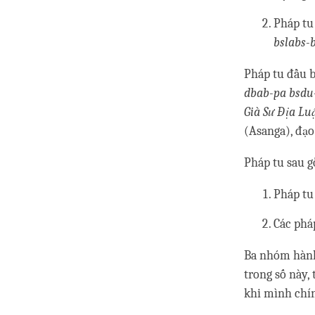
Pháp tu 
bslabs-
Pháp tu đầu 
dbab-pa bsdu
Già Sư Địa Lu
(Asanga), đạo
Pháp tu sau g
Pháp tu
Các phá
Ba nhóm hành 
trong số này,
khi mình chín