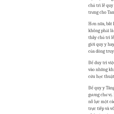
chủ trì lễ qu
trưng cho Tam
Hơn nữa, bất 
không phải là
thầy chủ trì 
giới quy y ha
của dòng truy
Để duy trì vi
vào những khí
cứu học thuật
Để quy y Tăng
gương chư vị.
nỗ lực một cá
trực tiếp và 