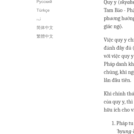
Quy y (
skyabs
Русский
Tam Bảo - Phậ
Türkçe
phương hướng 
اُردو
giác ngộ.
简体中文
繁體中文
Việc quy y ch
đảnh đầy đủ 
với việc quy y
Pháp danh khô
chúng, khi ngư
lần đầu tiên.
Khi chính thứ
của quy y, thì
hữu ích cho v
Pháp tu
'byung-