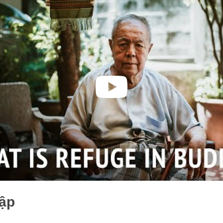
facebook
ập