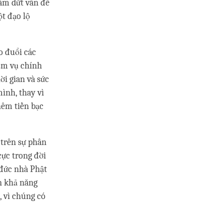
hấm dứt vấn đề
t đạo lộ
o đuổi các
iệm vụ chính
ời gian và sức
ình, thay vì
thêm tiền bạc
 trên sự phân
cực trong đời
o đức nhà Phật
n khả năng
, vì chúng có