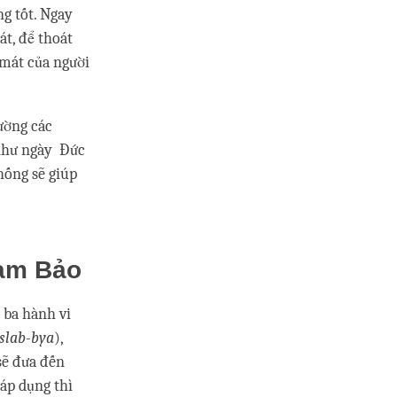
g tốt. Ngay
át, để thoát
 mát của người
ường các
n như ngày Đức
hống sẽ giúp
Tam Bảo
 ba hành vi
bslab-bya
),
sẽ đưa đến
áp dụng thì