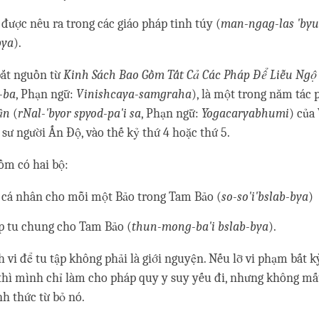
được nêu ra trong các giáo pháp tinh túy (
man-ngag-las 'byu
bya
).
bắt nguồn từ
Kinh Sách Bao Gồm Tất Cả Các Pháp Để Liễu Ngộ
-ba
, Phạn ngữ:
Vinishcaya-samgraha
), là một trong năm tác
ận
(
rNal-'byor spyod-pa'i sa
, Phạn ngữ:
Yogacaryabhumi
) của
 sư người Ấn Độ, vào thế kỷ thứ 4 hoặc thứ 5.
ồm có hai bộ:
 cá nhân cho mỗi một Bảo trong Tam Bảo (
so-so'i'bslab-bya
)
p tu chung cho Tam Bảo (
thun-mong-ba'i bslab-bya
).
vi để tu tập không phải là giới nguyện. Nếu lỡ vi phạm bất k
 thì mình chỉ làm cho pháp quy y suy yếu đi, nhưng không mất
h thức từ bỏ nó.