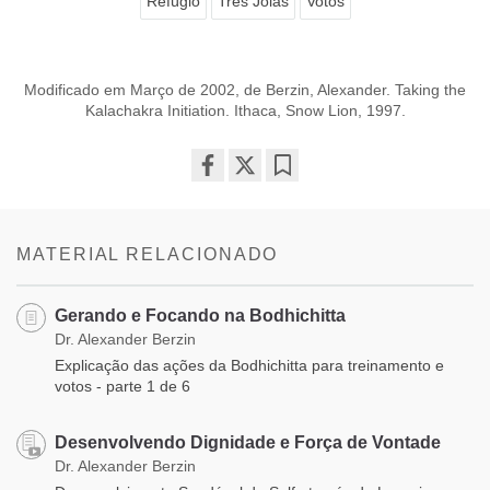
Refúgio
Três Joias
Votos
Modificado em Março de 2002, de Berzin, Alexander. Taking the
Kalachakra Initiation. Ithaca, Snow Lion, 1997.
Share
Bookmark
on
facebook
MATERIAL RELACIONADO
Gerando e Focando na Bodhichitta
Dr. Alexander Berzin
Explicação das ações da Bodhichitta para treinamento e
votos - parte 1 de 6
Desenvolvendo Dignidade e Força de Vontade
Dr. Alexander Berzin