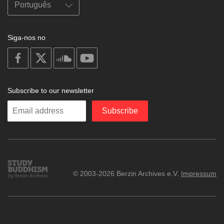
Siga-nos no
on
on
on
on
facebook
X
soundcloud
youtube
Subscribe to our newsletter
Enter
Subscribe
your
email
Study
© 2003-2026 Berzin Archives e.V.
Impressum
Buddhism
Home