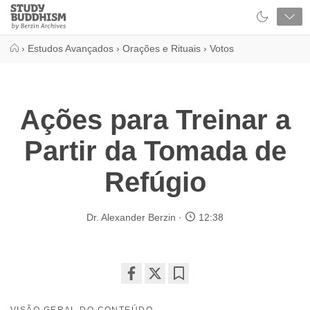
Close
Study
Buddhism
Home
›
Estudos Avançados
›
Orações e Rituais
›
Votos
Ações para Treinar a
Partir da Tomada de
Refúgio
Dr. Alexander Berzin
12:38
Share
Bookmark
on
VISÃO GERAL DO CONTEÚDO