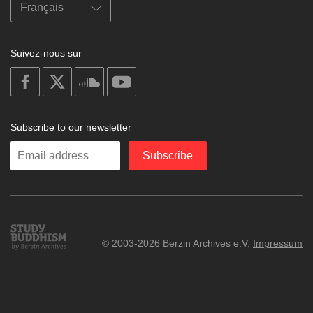
Suivez-nous sur
on
on
on
on
facebook
X
soundcloud
youtube
Subscribe to our newsletter
Enter
Subscribe
your
email
Study
© 2003-2026 Berzin Archives e.V.
Impressum
Buddhism
Home