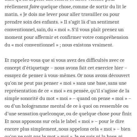
réellement
faire
quelque chose, comme de sortir du lit le
matin. « Je dois me lever pour aller travailler ou pour
prendre soin des enfants. » Il s’agit là d’un sentiment
conventionnel, sain, du « moi ». S’il vous plaît prenez un
moment pour affermir et confirmer votre compréhension
du « moi conventionnel » ; nous existons vraiment.
Et rappelez-vous que si vous avez des difficultés avec ce
concept d’étiquetage – nous avons fait cet exercice hier –
essayez de penser à vous-mêmes. Or nous avons découvert
qu’on ne peut pas penser « moi » sans une base, sans une
représentation de ce « moi » en pensée, qu’il s’agisse de la
simple sonorité du mot « moi » – quand on pense « moi » –
ou d’un hologramme mental de ce à quoi on ressemble ou
d’une sensation quelconque, ou de quelque chose pour finir.
Et nous apposons sur cela le label « moi » – pour le dire
encore plus simplement, nous appelons cela « moi » – bien
qu’on ne soit pas le mot « moi ». Je ne suis ni la base, ni