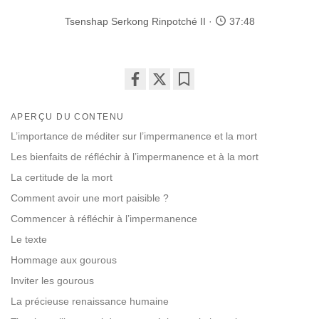
Tsenshap Serkong Rinpotché II
37:48
Share
Bookmark
on
APERÇU DU CONTENU
facebook
L’importance de méditer sur l’impermanence et la mort
Les bienfaits de réfléchir à l’impermanence et à la mort
La certitude de la mort
Comment avoir une mort paisible ?
Commencer à réfléchir à l’impermanence
Le texte
Hommage aux gourous
Inviter les gourous
La précieuse renaissance humaine