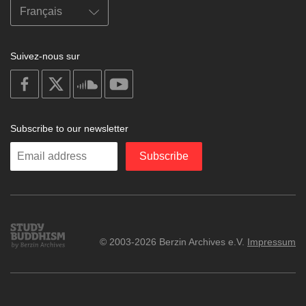
Suivez-nous sur
on
on
on
on
facebook
X
soundcloud
youtube
Subscribe to our newsletter
Enter
Subscribe
your
email
Study
© 2003-2026 Berzin Archives e.V.
Impressum
Buddhism
Home