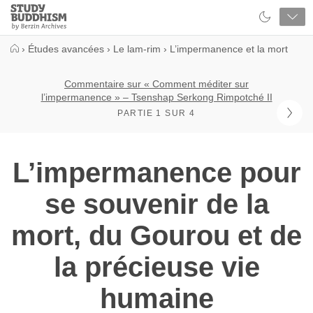
Close
Study
Buddhism
Home
›
Études avancées
›
Le lam-rim
›
L’impermanence et la mort
Commentaire sur « Comment méditer sur
l’impermanence » – Tsenshap Serkong Rimpotché II
PARTIE 1 SUR 4
L’impermanence pour
se souvenir de la
mort, du Gourou et de
la précieuse vie
humaine