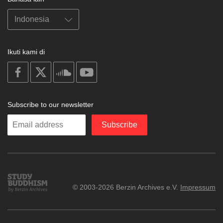
Ikuti kami di
on
on
on
on
facebook
X
soundcloud
youtube
Subscribe to our newsletter
Enter
Subscribe
your
email
Study
© 2003-2026 Berzin Archives e.V.
Impressum
Buddhism
Home