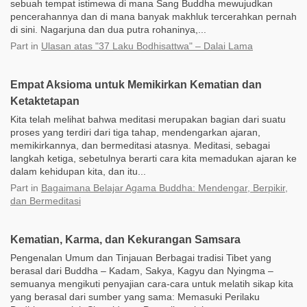
sebuah tempat istimewa di mana Sang Buddha mewujudkan
pencerahannya dan di mana banyak makhluk tercerahkan pernah
di sini. Nagarjuna dan dua putra rohaninya,...
Part
in
Ulasan atas "37 Laku Bodhisattwa" – Dalai Lama
Empat Aksioma untuk Memikirkan Kematian dan
Ketaktetapan
Kita telah melihat bahwa meditasi merupakan bagian dari suatu
proses yang terdiri dari tiga tahap, mendengarkan ajaran,
memikirkannya, dan bermeditasi atasnya. Meditasi, sebagai
langkah ketiga, sebetulnya berarti cara kita memadukan ajaran ke
dalam kehidupan kita, dan itu...
Part
in
Bagaimana Belajar Agama Buddha: Mendengar, Berpikir,
dan Bermeditasi
Kematian, Karma, dan Kekurangan Samsara
Pengenalan Umum dan Tinjauan Berbagai tradisi Tibet yang
berasal dari Buddha – Kadam, Sakya, Kagyu dan Nyingma –
semuanya mengikuti penyajian cara-cara untuk melatih sikap kita
yang berasal dari sumber yang sama: Memasuki Perilaku