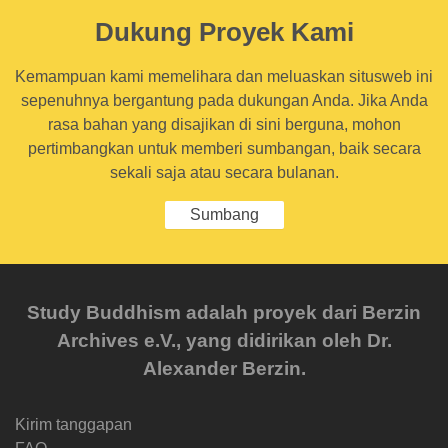
Dukung Proyek Kami
Kemampuan kami memelihara dan meluaskan situsweb ini
sepenuhnya bergantung pada dukungan Anda. Jika Anda
rasa bahan yang disajikan di sini berguna, mohon
pertimbangkan untuk memberi sumbangan, baik secara
sekali saja atau secara bulanan.
Sumbang
Study Buddhism adalah proyek dari Berzin
Archives e.V., yang didirikan oleh Dr.
Alexander Berzin.
Kirim tanggapan