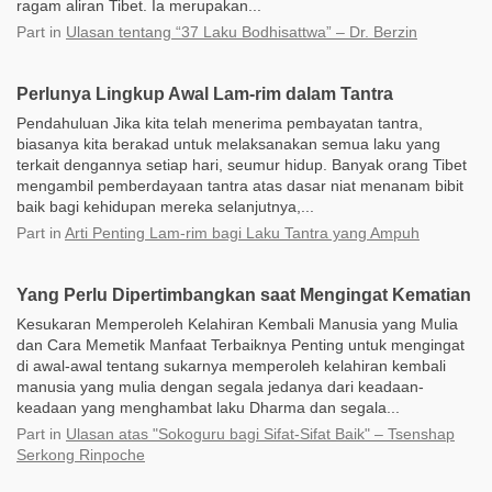
ragam aliran Tibet. Ia merupakan...
Part
in
Ulasan tentang “37 Laku Bodhisattwa” – Dr. Berzin
Perlunya Lingkup Awal Lam-rim dalam Tantra
Pendahuluan Jika kita telah menerima pembayatan tantra,
biasanya kita berakad untuk melaksanakan semua laku yang
terkait dengannya setiap hari, seumur hidup. Banyak orang Tibet
mengambil pemberdayaan tantra atas dasar niat menanam bibit
baik bagi kehidupan mereka selanjutnya,...
Part
in
Arti Penting Lam-rim bagi Laku Tantra yang Ampuh
Yang Perlu Dipertimbangkan saat Mengingat Kematian
Kesukaran Memperoleh Kelahiran Kembali Manusia yang Mulia
dan Cara Memetik Manfaat Terbaiknya Penting untuk mengingat
di awal-awal tentang sukarnya memperoleh kelahiran kembali
manusia yang mulia dengan segala jedanya dari keadaan-
keadaan yang menghambat laku Dharma dan segala...
Part
in
Ulasan atas "Sokoguru bagi Sifat-Sifat Baik" – Tsenshap
Serkong Rinpoche