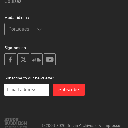
Courses
Mudar idioma
Siga-nos no
on
on
on
on
facebook
X
soundcloud
youtube
Subscribe to our newsletter
Enter
Subscribe
your
email
Study
© 2003-2026 Berzin Archives e.V.
Impressum
Buddhism