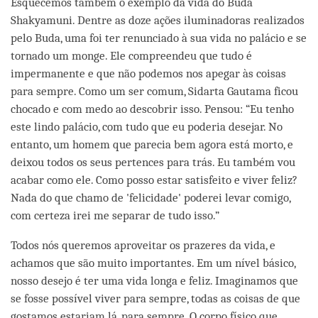
Esquecemos também o exemplo da vida do Buda
Shakyamuni. Dentre as doze ações iluminadoras realizados
pelo Buda, uma foi ter renunciado à sua vida no palácio e se
tornado um monge. Ele compreendeu que tudo é
impermanente e que não podemos nos apegar às coisas
para sempre. Como um ser comum, Sidarta Gautama ficou
chocado e com medo ao descobrir isso. Pensou: “Eu tenho
este lindo palácio, com tudo que eu poderia desejar. No
entanto, um homem que parecia bem agora está morto, e
deixou todos os seus pertences para trás. Eu também vou
acabar como ele. Como posso estar satisfeito e viver feliz?
Nada do que chamo de 'felicidade' poderei levar comigo,
com certeza irei me separar de tudo isso.”
Todos nós queremos aproveitar os prazeres da vida, e
achamos que são muito importantes. Em um nível básico,
nosso desejo é ter uma vida longa e feliz. Imaginamos que
se fosse possível viver para sempre, todas as coisas de que
gostamos estariam lá, para sempre. O corpo físico que