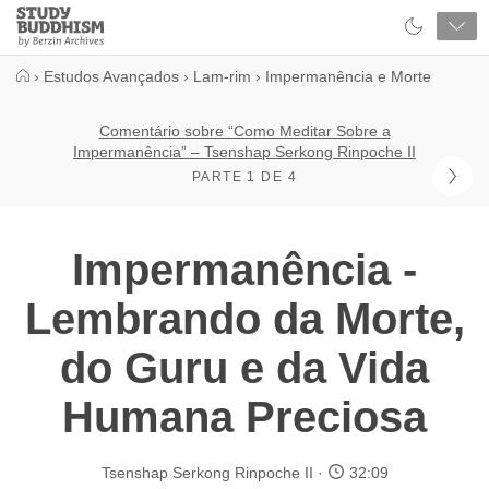
Close
Study
Buddhism
Home
›
Estudos Avançados
›
Lam-rim
›
Impermanência e Morte
Comentário sobre “Como Meditar Sobre a
Impermanência” – Tsenshap Serkong Rinpoche II
PARTE 1 DE 4
Impermanência -
Lembrando da Morte,
do Guru e da Vida
Humana Preciosa
Tsenshap Serkong Rinpoche II
32:09