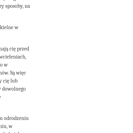
zy sposoby, na
ekielne w
ają cię przed
wcieleniach,
to w
nów. Są więc
 cię lub
 w dowolnego
e
mu odrodzeniu
niu, w