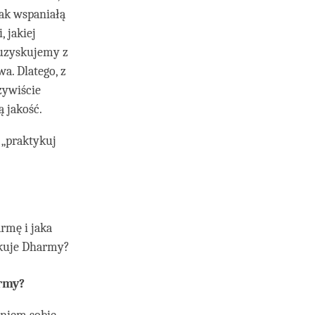
 tak wspaniałą
, jakiej
ą uzyskujemy z
a. Dlatego, z
zywiście
 jakość.
„praktykuj
rmę i jaka
ykuje Dharmy?
army?