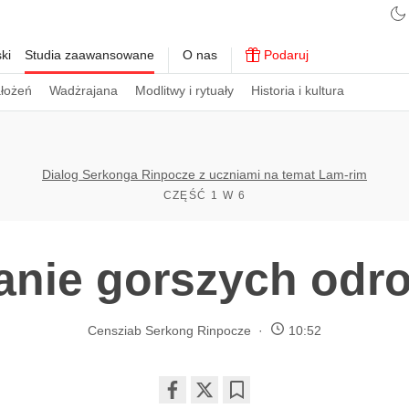
ki
Studia zaawansowane
O nas
Podaruj
ałożeń
Wadżrajana
Modlitwy i rytuały
Historia i kultura
Dialog Serkonga Rinpocze z uczniami na temat Lam-rim
CZĘŚĆ 1 W 6
anie gorszych odr
Censziab Serkong Rinpocze
10:52