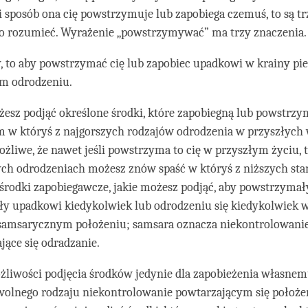
ki sposób ona cię powstrzymuje lub zapobiega czemuś, to są tr
to rozumieć. Wyrażenie „powstrzymywać” ma trzy znaczenia.
, to aby powstrzymać cię lub zapobiec upadkowi w krainy pi
m odrodzeniu.
esz podjąć określone środki, które zapobiegną lub powstrzym
 w któryś z najgorszych rodzajów odrodzenia w przyszłych 
możliwe, że nawet jeśli powstrzyma to cię w przyszłym życiu, 
ch odrodzeniach możesz znów spaść w któryś z niższych sta
środki zapobiegawcze, jakie możesz podjąć, aby powstrzymały
ły upadkowi kiedykolwiek lub odrodzeniu się kiedykolwiek
samsarycznym położeniu; samsara oznacza niekontrolowani
jące się odradzanie.
liwości podjęcia środków jedynie dla zapobieżenia własne
wolnego rodzaju niekontrolowanie powtarzającym się położe