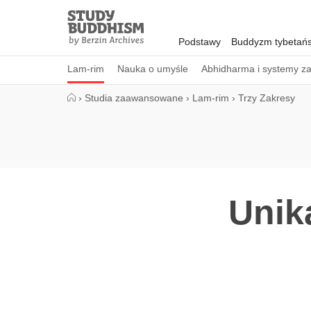
Close
Study
Buddhism
Podstawy
Buddyzm tybetańs
Home
Lam-rim
Nauka o umyśle
Abhidharma i systemy z
›
Studia zaawansowane
›
Lam-rim
›
Trzy Zakresy
Unik