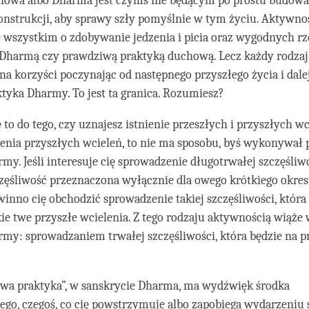
howa albo Dharma jest czymś nie będącym po prostu budowa
nstrukcji, aby sprawy szły pomyślnie w tym życiu. Aktywnoś
 wszystkim o zdobywanie jedzenia i picia oraz wygodnych rz
t Dharmą czy prawdziwą praktyką duchową. Lecz każdy rodzaj
a korzyści poczynając od następnego przyszłego życia i dale
yka Dharmy. To jest ta granica. Rozumiesz?
to do tego, czy uznajesz istnienie przeszłych i przyszłych wci
ienia przyszłych wcieleń, to nie ma sposobu, byś wykonywał
my. Jeśli interesuje cię sprowadzenie długotrwałej szczęśliw
zczęśliwość przeznaczona wyłącznie dla owego krótkiego okre
owinno cię obchodzić sprowadzenie takiej szczęśliwości, która
ie twe przyszłe wcielenia. Z tego rodzaju aktywnością wiąże 
my: sprowadzaniem trwałej szczęśliwości, która będzie na p
wa praktyka”, w sanskrycie Dharma, ma wydźwięk środka
go, czegoś, co cię powstrzymuje albo zapobiega wydarzeniu s