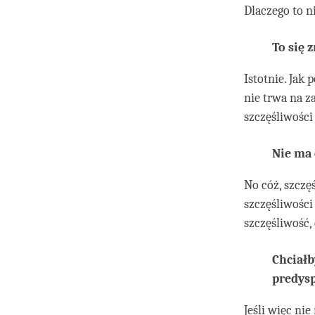
Dlaczego to n
To się 
Istotnie. Jak 
nie trwa na z
szczęśliwości
Nie ma 
No cóż, szczęś
szczęśliwości
szczęśliwość,
Chciałb
predysp
Jeśli więc nie