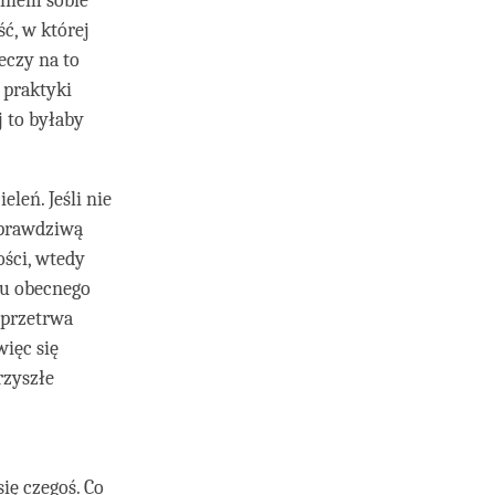
niem sobie
ć, w której
eczy na to
 praktyki
j to byłaby
eleń. Jeśli nie
 prawdziwą
ości, wtedy
su obecnego
 przetrwa
więc się
rzyszłe
ię czegoś. Co