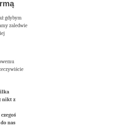
armą
waż gdybym
 mamy zaledwie
iej
chowemu
zeczywiście
ilka
 nikt z
 czegoś
 do nas