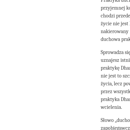
Praktyka duc
przyjemnej ko
chodzi przede
życie nie jes
nakierowany n
duchowa prakt
Sprowadza się 
uznajesz istn
praktykę Dhar
nie jest to s
życia, lecz p
przez wszystk
praktyka Dhar
wcielenia.
Słowo „ducho
zapobiegawcze