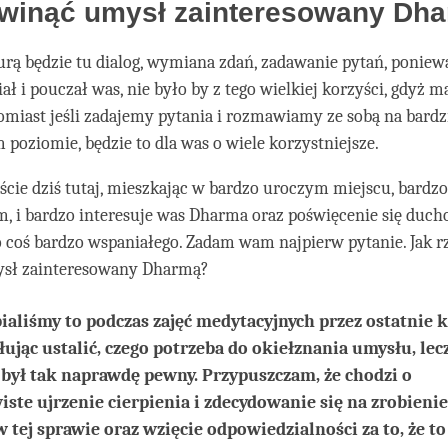
zwinąć umysł zainteresowany Dh
urą będzie tu dialog, wymiana zdań, zadawanie pytań, ponie
ział i pouczał was, nie było by z tego wielkiej korzyści, gdyż
tomiast jeśli zadajemy pytania i rozmawiamy ze sobą na bardz
poziomie, będzie to dla was o wiele korzystniejsze.
ście dziś tutaj, mieszkając w bardzo uroczym miejscu, bardzo
, i bardzo interesuje was Dharma oraz poświęcenie się du
 coś bardzo wspaniałego. Zadam wam najpierw pytanie. Jak r
sł zainteresowany Dharmą?
ialiśmy to podczas zajęć medytacyjnych przez ostatnie k
iłując ustalić, czego potrzeba do okiełznania umysłu, lecz
 był tak naprawdę pewny. Przypuszczam, że chodzi o
iste ujrzenie cierpienia i zdecydowanie się na zrobienie
w tej sprawie oraz wzięcie odpowiedzialności za to, że to