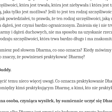
ęśliwości, która jest trwała, która jest niebywała i która jest
, jaka tylko jest możliwa? Jeśli to jest ten rodzaj szczęśliwości
 jak powiedziałeś, to prawda, że ten rodzaj szczęśliwości, jak
dążeń, jest czymś bardzo ograniczonym. Zmienia się i nie trw
army i dążeń duchowych, nie ma sposobu na uzyskanie rzec
odzaju szczęśliwości, która trwa bardzo długo i ma znakomitą
umiesz pod słowem Dharma, co ono oznacza? Kiedy mówimy 
to znaczy, że powinieneś praktykować Dharmę?
Buddy.
ęcić temu nieco więcej uwagi. Co oznacza praktykowanie Dha
 pomiędzy kimś praktykującym Dharmę, a kimś, kto nie prakt
a osoba, czyniąca wysiłek, by sumiennie uczyć się Dh