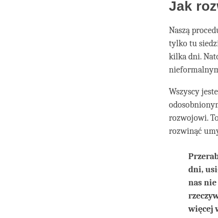
Jak ro
Naszą proced
tylko tu sied
kilka dni. Na
nieformalnym 
Wszyscy jeste
odosobnionym
rozwojowi. To
rozwinąć umy
Przerab
dni, us
nas nie
rzeczyw
więcej 