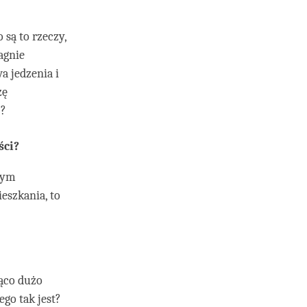
 są to rzeczy,
agnie
a jedzenia i
zę
ż?
ści?
tym
eszkania, to
ąco dużo
ego tak jest?