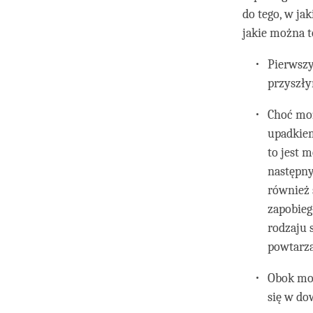
do tego, w ja
jakie można 
Pierwszy
przyszły
Choć moż
upadkiem
to jest 
następny
również 
zapobieg
rodzaju 
powtarza
Obok moż
się w do