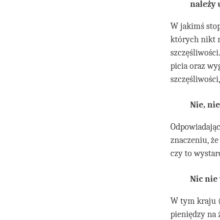
należy 
W jakimś stop
których nikt 
szczęśliwości
picia oraz w
szczęśliwości
Nie, ni
Odpowiadając 
znaczeniu, że
czy to wystar
Nic nie
W tym kraju 
pieniędzy na ż