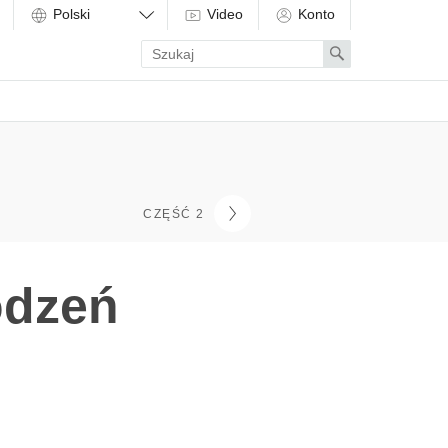
Video
Konto
Enter
Search
search
term
CZĘŚĆ 2
odzeń