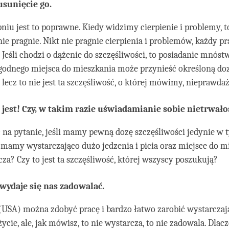
usunięcie go.
niu jest to poprawne. Kiedy widzimy cierpienie i problemy, to
nie pragnie. Nikt nie pragnie cierpienia i problemów, każdy pr
. Jeśli chodzi o dążenie do szczęśliwości, to posiadanie mnóstw
ygodnego miejsca do mieszkania może przynieść określoną do
, lecz to nie jest ta szczęśliwość, o której mówimy, nieprawda
e jest! Czy, w takim razie uświadamianie sobie nietrwało
na pytanie, jeśli mamy pewną dozę szczęśliwości jedynie w 
 mamy wystarczająco dużo jedzenia i picia oraz miejsce do mi
cza? Czy to jest ta szczęśliwość, której wszyscy poszukują?
 wydaje się nas zadowalać.
(USA) można zdobyć pracę i bardzo łatwo zarobić wystarczaj
ycie, ale, jak mówisz, to nie wystarcza, to nie zadowala. Dlacz