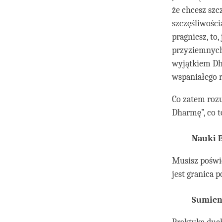
że chcesz szcz
szczęśliwością
pragniesz, to,
przyziemnych 
wyjątkiem Dh
wspaniałego r
Co zatem roz
Dharmę”, co 
Nauki 
Musisz poświ
jest granica
Sumienn