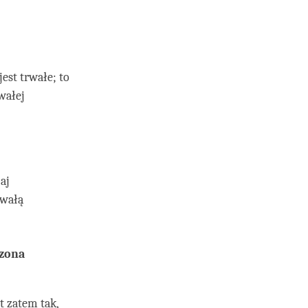
jest trwałe; to
wałej
zaj
rwałą
czona
t zatem tak,