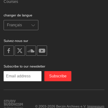
Courses
changer de langue
Suivez-nous sur
on
on
on
on
facebook
X
soundcloud
youtube
Subscribe to our newsletter
Enter
Subscribe
your
email
Study
© 2003-2026 Berzin Archives e.V.
Impressum
Buddhism