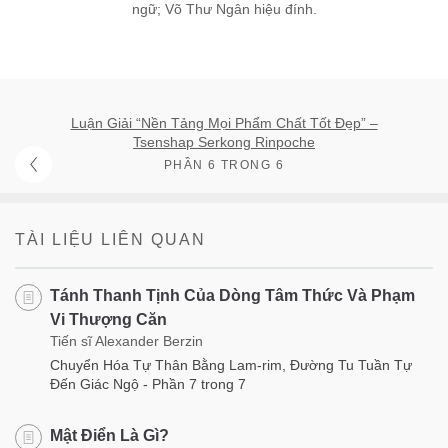
ngữ; Võ Thư Ngân hiệu đính.
Luận Giải “Nền Tảng Mọi Phẩm Chất Tốt Đẹp” –
Tsenshap Serkong Rinpoche
PHẦN 6 TRONG 6
TÀI LIỆU LIÊN QUAN
Tánh Thanh Tịnh Của Dòng Tâm Thức Và Phạm
Vi Thượng Căn
Tiến sĩ Alexander Berzin
Chuyển Hóa Tự Thân Bằng Lam-rim, Đường Tu Tuần Tự
Đến Giác Ngộ - Phần 7 trong 7
Mật Điển Là Gì?