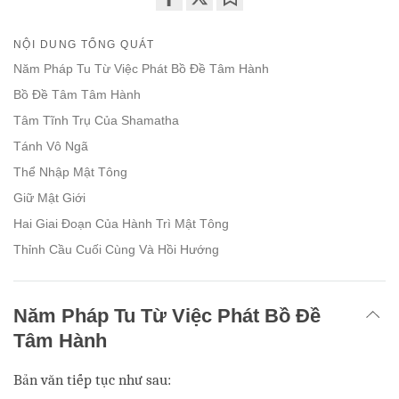
Share
Bookmark
on
NỘI DUNG TỔNG QUÁT
facebook
Năm Pháp Tu Từ Việc Phát Bồ Đề Tâm Hành
Bồ Đề Tâm Tâm Hành
Tâm Tĩnh Trụ Của Shamatha
Tánh Vô Ngã
Thể Nhập Mật Tông
Giữ Mật Giới
Hai Giai Đoạn Của Hành Trì Mật Tông
Thỉnh Cầu Cuối Cùng Và Hồi Hướng
Năm Pháp Tu Từ Việc Phát Bồ Đề
Tâm Hành
Bản văn tiếp tục như sau: