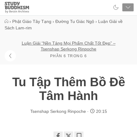
Close
Study
Buddhism
Home
›
Phật Giáo Tây Tạng
›
Đường Tu Giác Ngộ
›
Luận Giải về
Sách Lam-rim
Luận Giải “Nền Tảng Mọi Phẩm Chất Tốt Đẹp” –
Tsenshap Serkong Rinpoche
PHẦN 6 TRONG 6
Tu Tập Thêm Bồ Đề
Tâm Hành
Tsenshap Serkong Rinpoche
20:15