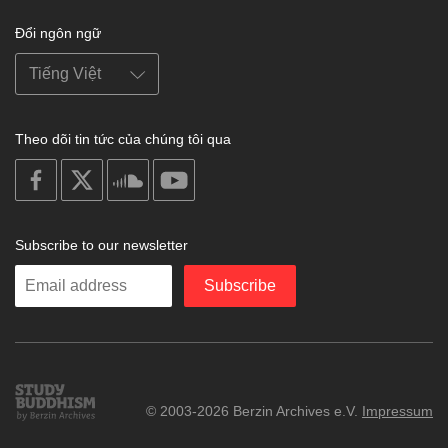
Đổi ngôn ngữ
Theo dõi tin tức của chúng tôi qua
on
on
on
on
facebook
X
soundcloud
youtube
Subscribe to our newsletter
Enter
Subscribe
your
email
Study
© 2003-2026 Berzin Archives e.V.
Impressum
Buddhism
Home