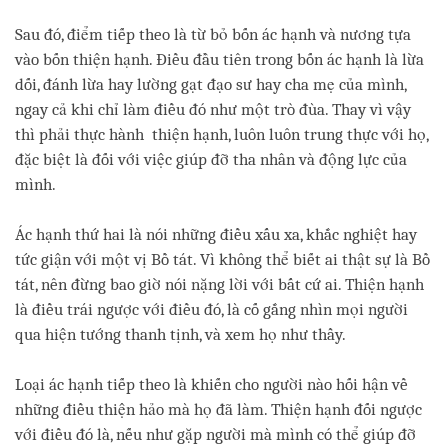
Sau đó, điểm tiếp theo là từ bỏ bốn ác hạnh và nương tựa
vào bốn thiện hạnh. Điều đầu tiên trong bốn ác hạnh là lừa
dối, đánh lừa hay lường gạt đạo sư hay cha mẹ của mình,
ngay cả khi chỉ làm điều đó như một trò đùa. Thay vì vậy
thì phải thực hành thiện hạnh, luôn luôn trung thực với họ,
đặc biệt là đối với việc giúp đỡ tha nhân và động lực của
mình.
Ác hạnh thứ hai là nói những điều xấu xa, khắc nghiệt hay
tức giận với một vị Bồ tát. Vì không thể biết ai thật sự là Bồ
tát, nên đừng bao giờ nói nặng lời với bất cứ ai. Thiện hạnh
là điều trái ngược với điều đó, là cố gắng nhìn mọi người
qua hiện tướng thanh tịnh, và xem họ như thầy.
Loại ác hạnh tiếp theo là khiến cho người nào hối hận về
những điều thiện hảo mà họ đã làm. Thiện hạnh đối ngược
với điều đó là, nếu như gặp người mà mình có thể giúp đỡ