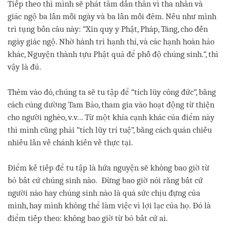
Tiếp theo thì mình sẽ phát tâm dấn thân vì tha nhân và
giác ngộ ba lần mỗi ngày và ba lần mỗi đêm. Nếu như mình
trì tụng bốn câu này: “Xin quy y Phật, Pháp, Tăng, cho đến
ngày giác ngộ. Nhờ hành trì hạnh thí, và các hạnh hoàn hảo
khác, Nguyện thành tựu Phật quả để phỗ độ chúng sinh.”, thì
vậy là đủ.
Thêm vào đó, chúng ta sẽ tu tập để “tích lũy công đức”, bằng
cách cúng dường Tam Bảo, tham gia vào hoạt động từ thiện
cho người nghèo, v.v... Từ một khía cạnh khác của điểm này
thì mình cũng phải “tích lũy trí tuệ”, bằng cách quán chiếu
nhiều lần về chánh kiến về thực tại.
Điểm kế tiếp để tu tập là hứa nguyện sẽ không bao giờ từ
bỏ bất cứ chúng sinh nào. Đừng bao giờ nói rằng bất cứ
người nào hay chúng sinh nào là quá sức chịu đựng của
mình, hay mình không thể làm việc vì lợi lạc của họ. Đó là
điểm tiếp theo: không bao giờ từ bỏ bất cứ ai.