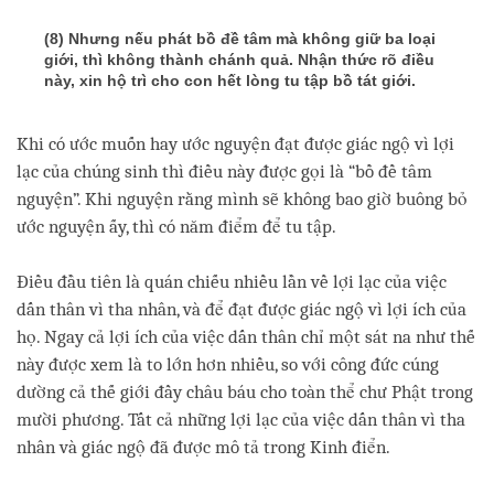
(8) Nhưng nếu phát bồ đề tâm mà không giữ ba loại
giới, thì không thành chánh quả. Nhận thức rõ điều
này, xin hộ trì cho con hết lòng tu tập bồ tát giới.
Khi có ước muốn hay ước nguyện đạt được giác ngộ vì lợi
lạc của chúng sinh thì điều này được gọi là “bồ đề tâm
nguyện”. Khi nguyện rằng mình sẽ không bao giờ buông bỏ
ước nguyện ấy, thì có năm điểm để tu tập.
Điều đầu tiên là quán chiếu nhiều lần về lợi lạc của việc
dấn thân vì tha nhân, và để đạt được giác ngộ vì lợi ích của
họ. Ngay cả lợi ích của việc dấn thân chỉ một sát na như thế
này được xem là to lớn hơn nhiều, so với công đức cúng
dường cả thế giới đầy châu báu cho toàn thể chư Phật trong
mười phương. Tất cả những lợi lạc của việc dấn thân vì tha
nhân và giác ngộ đã được mô tả trong Kinh điển.