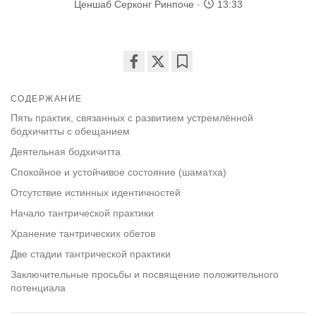
Ценшаб Серконг Ринпоче
13:33
Share
Bookmark
on
СОДЕРЖАНИЕ
facebook
Пять практик, связанных с развитием устремлённой
бодхичитты с обещанием
Деятельная бодхичитта
Спокойное и устойчивое состояние (шаматха)
Отсутствие истинных идентичностей
Начало тантрической практики
Хранение тантрических обетов
Две стадии тантрической практики
Заключительные просьбы и посвящение положительного
потенциала