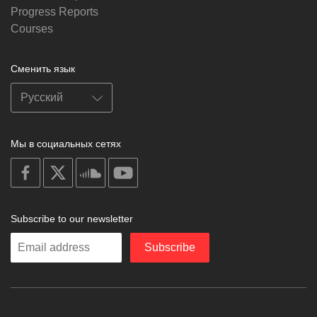
Progress Reports
Courses
Сменить язык
Мы в социальных сетях
on
on
on
on
facebook
X
soundcloud
youtube
Subscribe to our newsletter
Enter
Subscribe
your
email