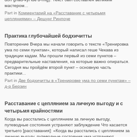
мастером...
Part
in
Комментарий на «Расставание с четырьмя
цепляниями» – Дещунг Ринпоче
Практика глубочайшей бодхичитты
Повторение Вчера мы начали говорить о тексте «Тренировка
ума по семи пунктам», который написал геше Чекава из
традиции кадам. Мы прошли первый из семи пунктов –
предварительные наставления, на которые важно опираться.
Сегодня мы пройдём второй пункт – основную часть
практики...
Part
in
Две бодхичитты в «Тренировке ума по семи пунктам» –
д-р Берзин
Расставание с цеплянием за личную выгоду и с
четырьмя крайностями
Когда вы расстались с цеплянием за личную выгоду,
путеводные состояния устраняют заблуждение Что касается
третьего [расставания]: «Когда вы расстались с цеплянием за
личную выгоду, путеводные состояния ума устраняют