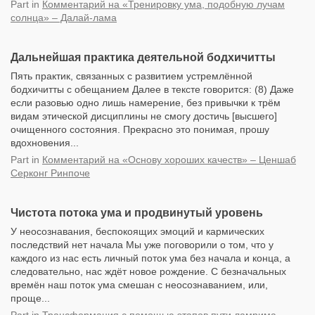
Part
in
Комментарий на «Тренировку ума, подобную лучам
солнца» – Далай-лама
Дальнейшая практика деятельной бодхичитты
Пять практик, связанных с развитием устремлённой
бодхичитты с обещанием Далее в тексте говорится: (8) Даже
если разовью одно лишь намерение, без привычки к трём
видам этической дисциплины не смогу достичь [высшего]
очищенного состояния. Прекрасно это понимая, прошу
вдохновения...
Part
in
Комментарий на «Основу хороших качеств» – Ценшаб
Серконг Ринпоче
Чистота потока ума и продвинутый уровень
У неосознавания, беспокоящих эмоций и кармических
последствий нет начала Мы уже поговорили о том, что у
каждого из нас есть личный поток ума без начала и конца, а
следовательно, нас ждёт новое рождение. С безначальных
времён наш поток ума смешан с неосознаванием, или,
проще...