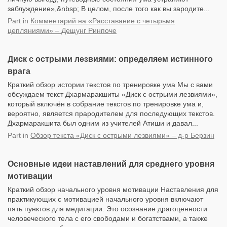
заблуждение»,&nbsp; В целом, после того как вы зародите...
Part
in
Комментарий на «Расставание с четырьмя
цепляниями» – Дещунг Ринпоче
Диск с острыми лезвиями: определяем истинного
врага
Краткий обзор истории текстов по тренировке ума Мы с вами
обсуждаем текст Дхармаракшиты «Диск с острыми лезвиями»,
который включён в собрание текстов по тренировке ума и,
вероятно, является прародителем для последующих текстов.
Дхармаракшита был одним из учителей Атиши и давал...
Part
in
Обзор текста «Диск с острыми лезвиями» – д-р Берзин
Основные идеи наставлений для среднего уровня
мотивации
Краткий обзор начального уровня мотивации Наставления для
практикующих с мотивацией начального уровня включают
пять пунктов для медитации. Это осознание драгоценности
человеческого тела с его свободами и богатствами, а также