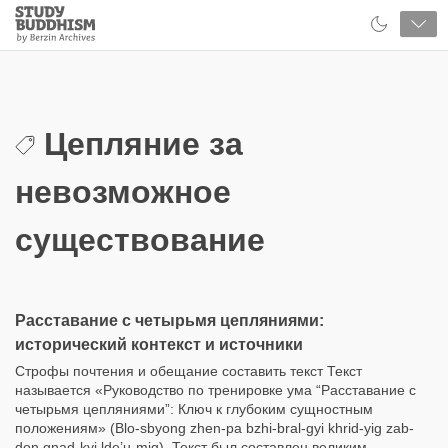
Close
Study
Buddhism
Home
Цепляние за
невозможное
существование
Расставание с четырьмя цепляниями:
исторический контекст и источники
Строфы почтения и обещание составить текст Текст
называется «Руководство по тренировке ума “Расставание с
четырьмя цепляниями”: Ключ к глубоким сущностным
положениям» (Blo-sbyong zhen-pa bzhi-bral-gyi khrid-yig zab-
don gnad-kyi lde’u-mig). Текст был составлен великим