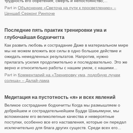
трудность его обретения; смерть и непостоянство;...
Part
in
Объяснение «Светоча на пути к просветлению» –
Ценшаб Серконг Ринпоче
Последние пять практик тренировки ума и
глубочайшая бодхичитта
Как развить любовь и сострадание Даже в материальном мире
мы не можем вложить все силы в одно большое действие и
ожидать немедленных результатов. Напротив, нужно
прилагать усилия продолжительно и последовательно. Это же
верно и относительно работы с нашим умом, с нашими...
Part
in
Комментарий на «Тренировку ума, подобную лучам
солнца» – Далай-лама
Медитация на пустотность «я» и всех явлений
Великое сострадание бодхичитты Когда мы размышляем о
добрейшем и сострадательнейшем Будде Шакьямуни, мы
вспоминаем его великолепные качества и невероятные
поступки, особенно все его наставления, которые он передал
исключительно для блага других существ. Среди всех его...