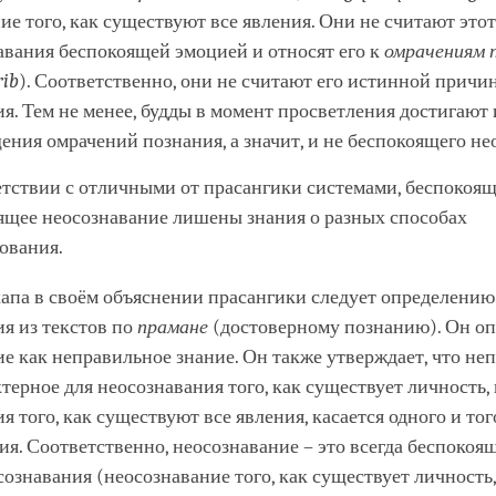
ие того, как существуют все явления. Они не считают это
авания беспокоящей эмоцией и относят его к
омрачениям 
rib
). Соответственно, они не считают его истинной причи
ия. Тем не менее, будды в момент просветления достигают
ения омрачений познания, а значит, и не беспокоящего не
етствии с отличными от прасангики системами, беспокоящ
ящее неосознавание лишены знания о разных способах
ования.
апа в своём объяснении прасангики следует определению
я из текстов по
прамане
(достоверному познанию). Он оп
е как неправильное знание. Он также утверждает, что не
ктерное для неосознавания того, как существует личность, 
я того, как существуют все явления, касается одного и тог
я. Соответственно, неосознавание – это всегда беспокоящ
сознавания (неосознавание того, как существует личность,