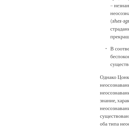
– незнан
неосозн
(
shes-sg
страдан
прекращ
В соотв
беспоко
существ
Однако Цонк
неосознавани
неосознавани
знание, хара
неосознавани
существовани
оба типа нео