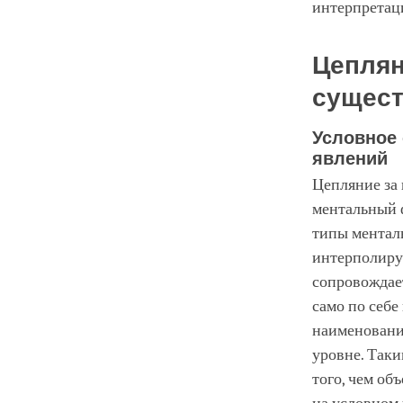
интерпретац
Цеплян
сущес
Условное
явлений
Цепляние за 
ментальный ф
типы ментал
интерполир
сопровождает
само по себе
наименование
уровне. Таки
того, чем об