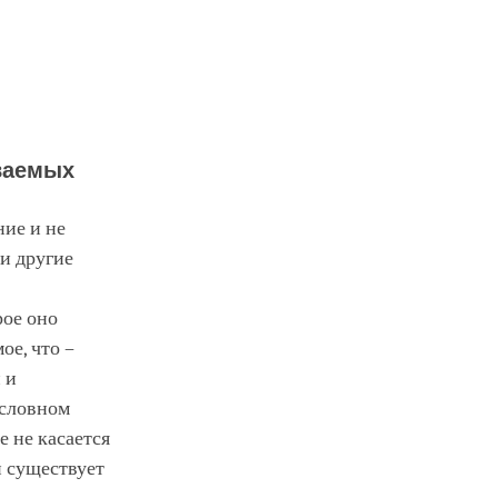
ваемых
ние и не
и другие
рое оно
ое, что –
 и
условном
е не касается
н существует