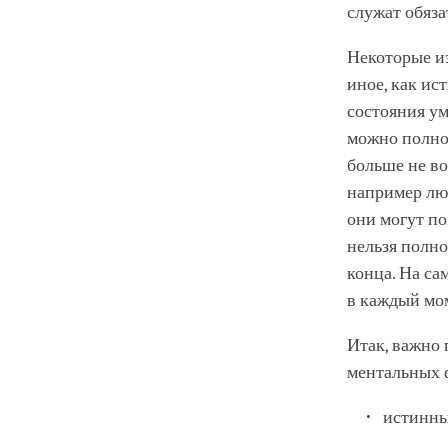
служат обяз
Некоторые и
иное, как ис
состояния ум
можно полнос
больше не во
например люб
они могут п
нельзя полно
конца. На са
в каждый мо
Итак, важно
ментальных 
истинны