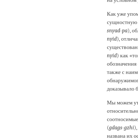
на условном 
Как уже упо
сущностную 
snyad-pa
), 
nyid
), отлич
существован
nyid
) как «т
обозначения 
также с наим
обнаружимого
доказывало б
Мы можем ут
относительно
соотносимые 
(
gdags-gzhi
)
названа их о