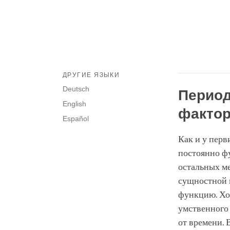
ДРУГИЕ ЯЗЫКИ
Deutsch
Перио
English
факто
Español
Как и у перв
постоянно ф
остальных ме
сущностной 
функцию. Хо
умственного
от времени. 