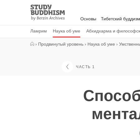
Close
Study
Buddhism
Основы
Тибетский буддиз
Home
Ламрим
Наука об уме
Абхидхарма и философс
›
Продвинутый уровень
›
Наука об уме
›
Умственн
ЧАСТЬ 1
Способ
мента