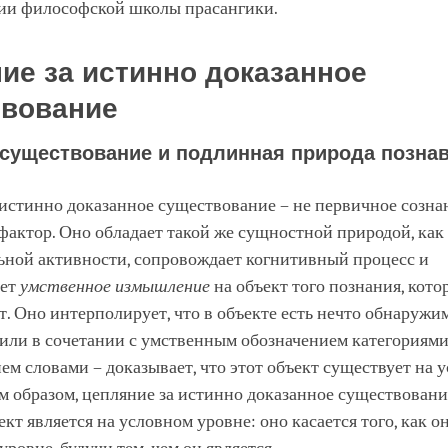
ии философской школы прасангики.
ие за истинно доказанное
твование
 существование и подлинная природа позна
истинно доказанное существование – не первичное созна
актор. Оно обладает такой же сущностной природой, как 
ьной активности, сопровождает когнитивный процесс и
ует
умственное измышление
на объект того познания, кото
. Оно интерполирует, что в объекте есть нечто обнаружим
 или в сочетании с умственным обозначением категориями
м словами – доказывает, что этот объект существует на 
м образом, цепляние за истинно доказанное существовани
ъект является на условном уровне: оно касается того, как о