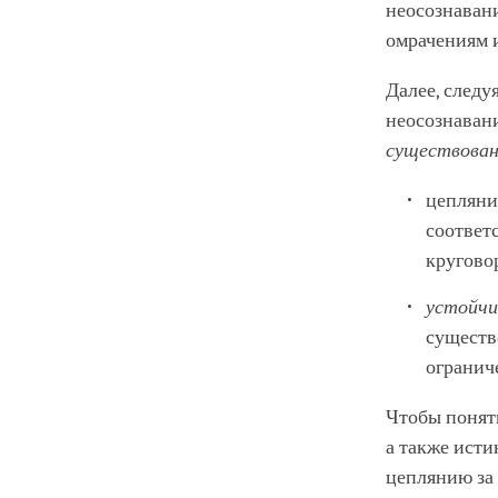
неосознавани
омрачениям 
Далее, следу
неосознаван
существован
цепляни
соответ
кругово
устойчи
существ
огранич
Чтобы понят
а также ист
цеплянию за 