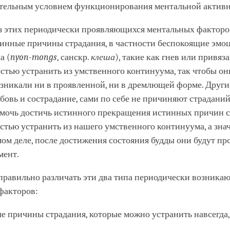
ательным условием функционирования ментальной активн
з этих периодически проявляющихся ментальных факторов
тинные причины страдания, в частности беспокоящие эмо
а (
nyon-mongs
, санскр.
клеша
), такие как гнев или привяз
тью устранить из умственного континуума, так чтобы он
зникали ни в проявленной, ни в дремлющей форме. Други
овь и сострадание, сами по себе не причиняют страданий.
омочь достичь истинного прекращения истинных причин с
стью устранить из нашего умственного континуума, а знач
мом деле, после достижения состояния будды они будут п
мент.
 правильно различать эти два типа периодически возник
факторов:
е причины страдания, которые можно устранить навсегда