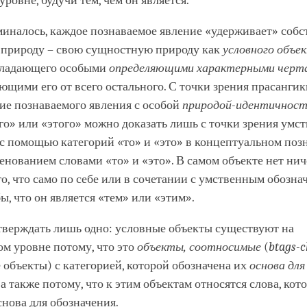
уровне, будучи тем, чем он является.
миналось, каждое познаваемое явление «удерживает» соб
природу – свою сущностную природу как
условного объе
обладающего особыми
определяющими характерными черт
ающими его от всего остального. С точки зрения прасанги
ие познаваемого явления с особой
природой-идентичнос
ого» или «этого» можно доказать лишь с точки зрения умс
с помощью категорий «то» и «это» в концептуальном позн
енованием словами «то» и «это». В самом объекте нет нич
, что само по себе или в сочетании с умственным обозна
ы, что он является «тем» или «этим».
верждать лишь одно: условные объекты существуют на
м уровне потому, что это
объекты, соотносимые
(
btags-c
объекты) с категорией, которой обозначена их
основа для
, а также потому, что к этим объектам относятся слова, ко
снова для обозначения.