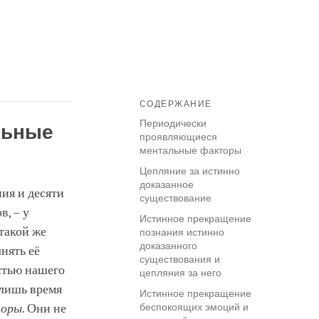
СОДЕРЖАНИЕ
Периодически
льные
проявляющиеся
ментальные факторы
Цепляние за истинно
доказанное
ния и десяти
существование
, – у
Истинное прекращение
такой же
познания истинно
доказанного
нять её
существования и
стью нашего
цепляния за него
 лишь время
Истинное прекращение
торы
. Они не
беспокоящих эмоций и