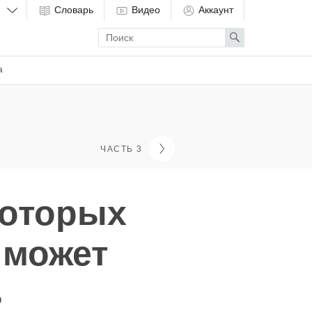
Словарь
Видео
Аккаунт
Enter
Search
search
term
а
ЧАСТЬ 3
которых
 может
ь