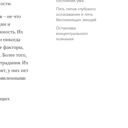
состояний ума
ости.
Пять типов глубокого
осознавания и пять
 – не что
беспокоящих эмоций
ции и
Остановка
анность. Их
концептуального
и никогда
познания
е факторы,
 Более того,
традания. Их
ит, у них нет
роявленными
ающих
,