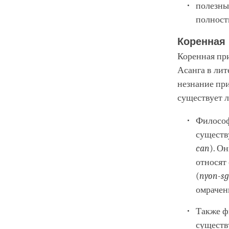
полезны
полност
Коренная
Коренная пр
Асанга в лит
незнание при
существует 
Философ
существ
can
). О
относят
(
nyon-sg
омрачен
Также ф
существ