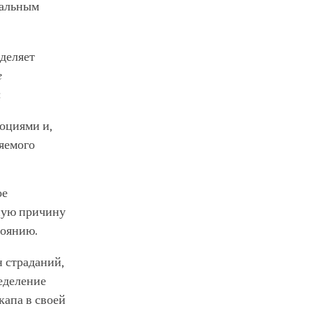
нальным
еделяет
е
:
оциями и,
яемого
ое
нную причину
тоянию.
 страданий,
еделение
капа в своей