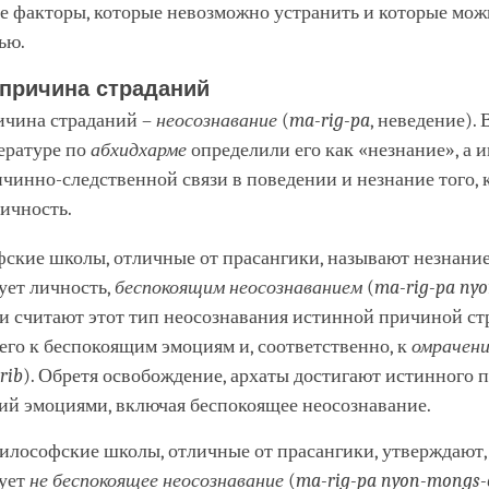
е факторы, которые невозможно устранить и которые мож
ью.
 причина страданий
ичина страданий –
неосознавание
(
ma-rig-pa
, неведение).
ературе по
абхидхарме
определили его как «незнание», а 
чинно-следственной связи в поведении и незнание того, 
личность.
ские школы, отличные от прасангики, называют незнание 
ует личность,
беспокоящим неосознаванием
(
ma-rig-pa ny
ни считают этот тип неосознавания истинной причиной ст
 его к беспокоящим эмоциям и, соответственно, к
омрачени
rib
). Обретя освобождение, архаты достигают истинного
ий эмоциями, включая беспокоящее неосознавание.
илософские школы, отличные от прасангики, утверждают,
ует
не беспокоящее неосознавание
(
ma-rig-pa nyon-mongs-