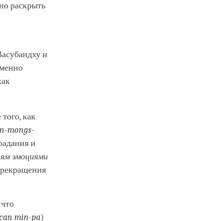
но раскрыть
 Васубандху и
именно
как
того, как
on-mongs-
радания и
ям эмоциями
 прекращения
 что
can min-pa
)