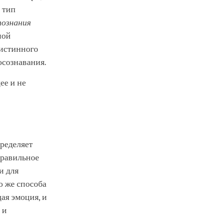
т тип
познания
ной
 истинного
осознавания.
ее и не
ределяет
правильное
и для
о же способа
ая эмоция, и
 и