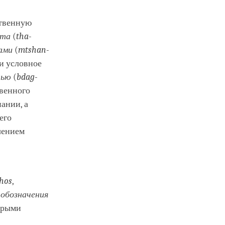
ственную
кта
(
tha-
ами
(
mtshan-
ки условное
тью
(
bdag-
твенного
ании, а
его
чением
hos
,
 обозначения
торыми