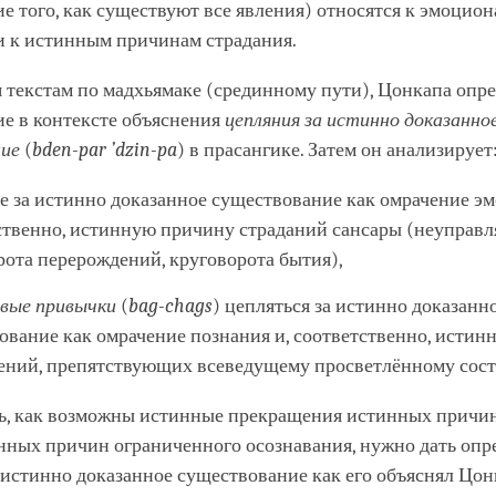
е того, как существуют все явления) относятся к эмоцио
и к истинным причинам страдания.
я текстам по мадхьямаке (срединному пути), Цонкапа опр
ие в контексте объяснения
цепляния за истинно доказанно
ие
(
bden-par ’dzin-pa
) в прасангике. Затем он анализирует
е за истинно доказанное существование как омрачение эм
ственно, истинную причину страданий сансары (неуправл
рота перерождений, круговорота бытия),
вые привычки
(
bag-chags
) цепляться за истинно доказанн
ование как омрачение познания и, соответственно, исти
ений, препятствующих всеведущему просветлённому сос
ь, как возможны истинные прекращения истинных причин
инных причин ограниченного осознавания, нужно дать опр
истинно доказанное существование как его объяснял Цон