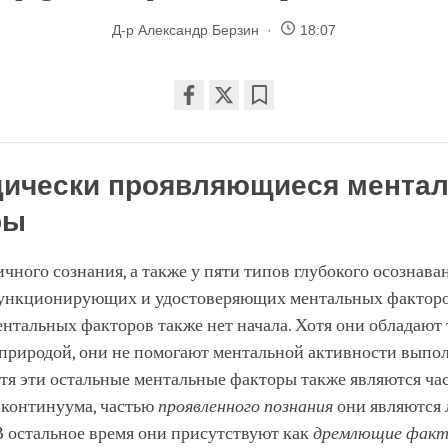
Д-р Александр Берзин
18:07
Share
Bookmark
on
facebook
дически проявляющиеся мента
ры
ичного сознания, а также у пяти типов глубокого осознава
ункционирующих и удостоверяющих ментальных факторов
нтальных факторов также нет начала. Хотя они обладают 
природой, они не помогают ментальной активности выпол
тя эти остальные ментальные факторы также являются ча
 континуума, частью
проявленного познания
они являются
В остальное время они присутствуют как
дремлющие фак