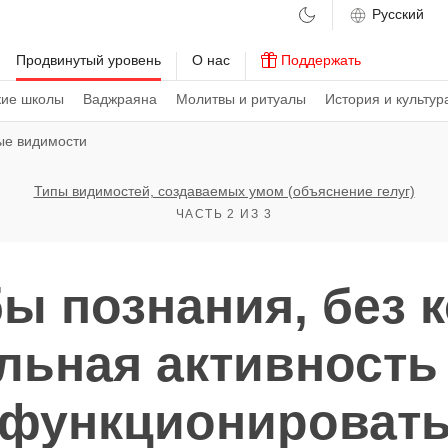
м
Продвинутый уровень
О нас
Поддержать
кие школы
Ваджраяна
Молитвы и ритуалы
История и культур
ые видимости
Типы видимостей, создаваемых умом (объяснение гелуг)
ЧАСТЬ 2 ИЗ 3
ы познания, без 
льная активность
функционироват