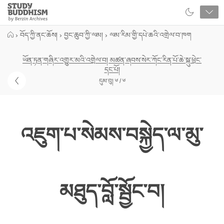
Close
Study
Buddhism
Home
›
བོད་ཀྱི་ནང་ཆོས།
›
བྱང་ཆུབ་ཀྱི་ལམ།
›
ལམ་རིམ་གྱི་དཔེ་ཆའི་འགྲེལ་བ་ཁག
ཡོན་ཏན་གཞིར་འགྱུར་མའི་འགྲེལ་བ། མཚན་ཞབས་སེར་ཀོང་རིན་པོ་ཆེ་སྐུ་ཕྲེང་
དང་པོ།
དུམ་བུ། ༦ / ༦
འཇུག་པ་སེམས་བསྐྱེད་ལ་མུ་
མཐུད་བློ་སྦྱོང་བ།