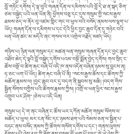
བློ་གཏོང་དགོས། དེ་ལྟ་བུའི་གཞན་དོན་ལ་དམིགས་པའི་བློ་དེ་ཐ་ན་སྐད་ཅིག་
ཙམ་བསྐྱེད་པའི་ཕན་ཡོན་ནི། ཕྱོགས་བཅུ་དང་དུས་གསུམ་གྱི་སངས་རྒྱས་
ཐམས་ཅད་ལ་ནོར་བུ་འཛམ་གླིང་གང་བ་ཕུལ་བའི་བསོད་ནམས་ལས་ལྷག་པ་
ཡོད། གཞན་དོན་ལ་དམིགས་པ་དང་དེའི་ཕྱིར་བྱང་ཆུབ་དོན་དུ་གཉེར་བའི་
ཕན་ཡོན་ཚང་མ་མདོའི་ནང་གསལ་བར་འགྲེལ་བརྗོད་མཛད་ཡོད།
གཉིས་པ། ཉིན་ལན་གསུམ་དང་མཚན་ལན་གསུམ་གཞན་དོན་དང་བྱང་ཆུབ་
འཐོབ་ཆེད་དེ་ལྟའི་བློ་བསྐྱེད་དགོས་པའམ་བསྔོ་སྨོན་བྱེད་དགོས། གལ་སྲིད་ང་
ཚོས་བསྔོ་བ་ཚིག་རྐང་བཞི་པོ་འདི་ཁ་ནས་འདོན་བཞིན་ཉམས་སུ་བླངས་ན།
ཧ་ཅང་ཡག་པོ་ཡོད། ཚིག་རྐང་བཞི་པོ་ནི། “སངས་རྒྱས་ཆོས་དང་ཚོགས་ཀྱི་
མཆོག་རྣམས་ལ། །བྱང་ཆུབ་བར་དུ་བདག་ནི་སྐྱབས་སུ་མཆི། །བདག་གིས་
སྦྱིན་སོགས་བགྱིས་པའི་ཚོགས་རྣམས་ཀྱིས། །འགྲོ་ལ་ཕན་ཕྱིར་སངས་རྒྱས་
འགྲུབ་པར་ཤོག” །ཅེས་པ་འདི་ཡིན།
གསུམ་པ། དེ་ག་ནང་བཞིན་ང་ཚོས་ཡར་དཀོན་མཆོག་གསུམ་སོགས་ལ་
མཆོད་པ་ཕུལ། མར་ངན་སོང་དང་ཉམས་ཐག་པའི་སེམས་ཅན་ལ་སྦྱིན་པ་
བཏང་ནས་བསོད་ནམས་ཀྱི་ཚོགས་གསོག་དགོས་པ་དང་། གནས་ལུགས་
རྟོགས་པའི་ཤེས་རབ་ཀྱི་ཐོག་ནས་བསམ་བློ་ཡག་པོ་བཏང་སྟེ་ཡེ་ཤེས་ཀྱི་