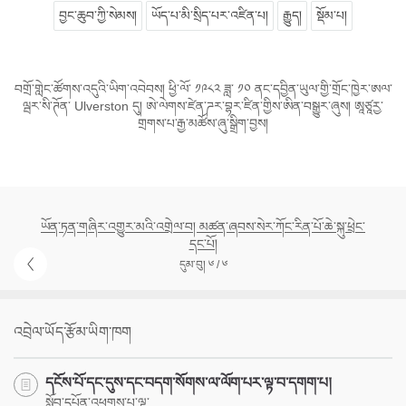
བྱང་ཆུབ་ཀྱི་སེམས།
ཡོད་པ་མི་སྲིད་པར་འཛིན་པ།
རྒྱུད།
སྡོམ་པ།
བགྲོ་གླེང་ཚོགས་འདུའི་ཡིག་འབེབས། ཕྱི་ལོ་ ༡༩༨༢ ཟླ་ ༡༠ ནང་དབྱིན་ཡུལ་གྱི་གྲོང་ཁྱེར་ཨལ་
ལྦར་སི་ཊོན་ Ulverston དུ། ཨེ་ལེགས་ཛེན་ཌར་བྷར་ཛིན་གྱིས་ཨིན་བསྒྱུར་ཞུས། ཨཱཙཱརྱ་
གྲགས་པ་རྒྱ་མཚོས་ཞུ་སྒྲིག་བྱས།
ཡོན་ཏན་གཞིར་འགྱུར་མའི་འགྲེལ་བ། མཚན་ཞབས་སེར་ཀོང་རིན་པོ་ཆེ་སྐུ་ཕྲེང་
དང་པོ།
དུམ་བུ། ༦ / ༦
འབྲེལ་ཡོད་རྩོམ་ཡིག་ཁག
དངོས་པོ་དང་དུས་དང་བདག་སོགས་ལ་ལོག་པར་ལྟ་བ་དགག་པ།
སློབ་དཔོན་འཕགས་པ་ལྷ་