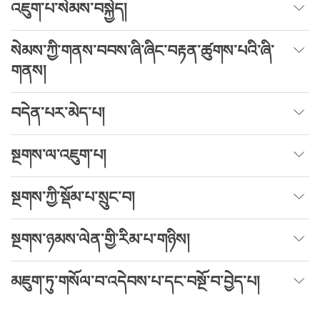
འཇུག་པ་སེམས་བསྐྱེད།
སེམས་ཀྱི་གནས་བབས་ཞི་ཞིང་བརྟན་ཚུགས་པའི་ཞི་
གནས།
བདེན་པར་མེད་པ།
སྔགས་ལ་འཇུག་པ།
སྔགས་ཀྱི་སྡོམ་པ་སྲུང་བ།
སྔགས་ཉམས་ལེན་གྱི་རིམ་པ་གཉིས།
མཇུག་ཏུ་གསོལ་བ་འདེབས་པ་དང་བསྔོ་བ་བྱེད་པ།