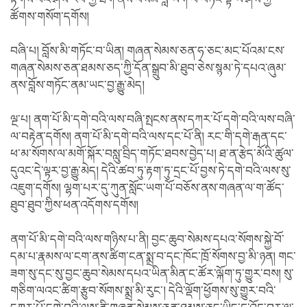
ཚོགས་གསོག་དགོས།
བཞི་པ། བློས་མི་གཏོང་བ་ཡིན། གཞན་སེམས་ཅན་ཧ་ཅང་མང་པོའམ་ངས་
གཞན་སེམས་ཅན་ཐམས་ཅད་ཀྱི་དོན་སྒྲུབ་མི་ཐུབ་ཅེས་སྙམ་ཏེ་དཔའ་ཞུམ་
ནས་བློས་གཏོང་ནམ་ཡང་བྱ་རྒྱུ་མེད།
ལྔ་པ། ནག་པོ་མི་དགེ་བའི་ལས་བཞི་སྤངས་ནས་དཀར་པོ་དགེ་བའི་ལས་བཞི་
ལ་བརྟེན་དགོས། ནག་པོ་མི་དགེ་བའི་ལས་དང་པོ་ནི། རང་གི་དགེ་རྒན་དང་
ཕ་མ་སོགས་ལ་མགོ་སྐོར་བསླུ་བྲིད་གཏོང་ཐབས་བྱེད་པ། ཐ་ན་རྩེད་མོའི་ཚུལ་
དུའང་དེ་ལྟར་བྱ་རྒྱུ་མེད། དེའི་ཚབ་ཏུ་རྟག་ཏུ་དྲང་པོ་བྱས་ཏེ་དགེ་བའི་ལས་སུ་
འཇུག་དགོས། ལྷག་པར་དུ་ཀུན་སློང་ཡག་པོ་བཅོས་ནས་གཞན་ལ་ག་ཚོད་
ཐུབ་ཐུབ་ཀྱིས་ཕན་འདོགས་དགོས།
ནག་པོ་མི་དགེ་བའི་ལས་གཉིས་པ་ནི། བྱང་ཆུབ་སེམས་དཔའ་སོགས་སྐྱེ་བོ་
དམ་པ་རྣམས་ལ་ངག་ནས་ཚིག་ངན་སྨྲ་བ་དང་ཁོང་ཁྲོ་སོགས་བྱ་མི་ཉན། གང་
ཟག་སུ་དང་སུ་བྱང་ཆུབ་སེམས་དཔའ་ཡིན་མིན་ང་ཚོར་ལྐོག་ཏུ་གྱུར་བས། སུ་
གཅིག་ལའང་ཚིག་རྩུབ་སོགས་སྨྲ་མི་རུང་། དེའི་ལྡོག་ཕྱོགས་སུ་གྱུར་བའི་