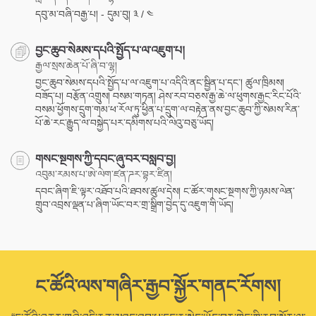
དབུ་མ་བཞི་བརྒྱ་པ། - དུམ་བུ། ༣ / ༤
བྱང་ཆུབ་སེམས་དཔའི་སྤྱོད་པ་ལ་འཇུག་པ།
རྒྱལ་སྲས་ཆེན་པོ་ཞི་བ་ལྷ།
བྱང་ཆུབ་སེམས་དཔའི་སྤྱོད་པ་ལ་འཇུག་པ་འདིའི་ནང་སྦྱིན་པ་དང་། ཚུལ་ཁྲིམས།
བཟོད་པ། བརྩོན་འགྲུས། བསམ་གཏན། ཤེས་རབ་བཅས་རྒྱ་ཆེ་ལ་ཕུགས་རྒྱང་རིང་པོའི་
བསམ་ཕྱོགས་དྲུག་གམ་ཕ་རོལ་ཏུ་ཕྱིན་པ་དྲུག་ལ་བརྟེན་ནས་བྱང་ཆུབ་ཀྱི་སེམས་རིན་
པོ་ཆེ་རང་རྒྱུད་ལ་བསྐྱེད་པར་དམིགས་པའི་ལེའུ་བཅུ་ཡོད།
གསང་སྔགས་ཀྱི་དབང་ཞུ་བར་བསླབ་བྱ།
འབུམ་རམས་པ་ཨེ་ལེག་ཛན་ཌར་བྷར་ཛིན།
དབང་ཞིག་ཇི་ལྟར་འཐོབ་པའི་ཐབས་ཚུལ་དེས། ང་ཚོར་གསང་སྔགས་ཀྱི་ཉམས་ལེན་
གྲུབ་འབྲས་ལྡན་པ་ཞིག་ཡོང་བར་གྲ་སྒྲིག་བྱེད་དུ་འཇུག་གི་ཡོད།
ང་ཚོའི་ལས་གཞིར་རྒྱབ་སྐྱོར་གནང་རོགས།