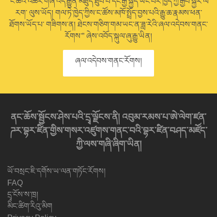
“ང་ཚོའི་འཆར་གཞི་འདི་རྒྱུན་མཐུད་ཐུབ་པ་དང་རྒྱ་སྐྱེད་ཡོང་བར་ཁྱེད་ཀྱི་རྒྱབ་སྐྱོར་ལ་
རག་ ལུས་ཡོད། གལ་ཏེ་ཁྱེད་ཀྱིས་ང་ཚོས་མཁོ་སྤྲོད་བྱས་པའི་རྒྱུ་ཆ་རྣམས་ཕན་
ཐོགས་ཡོད་པ་ གཟིགས་ན། ཐེངས་གཅིག་གམ་ཡང་ན་ཟླ་རེའི་ཞལ་འདེབས་གནང་
རོགས་” ཞེས་འབོད་སྐུལ་ཞུ་རྒྱུ་ཡིན།
ཞལ་འདེབས་གནང་རོགས།
ནང་ཆོས་སྦྱོངས་ཤེས་པའི་དྲྭ་ལྗོངས་ནི། འབུམ་རམས་པ་ཨེ་ལེག་ཛན་
ཌར་བྷར་ཛིན་གྱིས་གསར་འཛུགས་གནང་བའི་བྷར་ཛིན་བཤད་མཛོད་
ཀྱི་ལས་གཞི་ཞིག་ཡིན།
ཡོ་བསྲང་ཇི་དགོས་ཡ་ལན་གཏོང་རོགས།
FAQ
དྲྭ་ངོས་ས་ཁྲ།
མིང་ཚིག་རིའུ་མིག