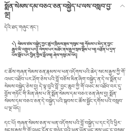
སྨོན་སེམས་དམ་བཅའ་ཅན་བསྐྱེད་པ་ལས་བསླབ་བྱ་
ལྔ།
དེའི་ཐད་གཞུང་ནང་།
༨༽ སེམས་ཙམ་བསྐྱེད་ཀྱང་ཚུལ་ཁྲིམས་རྣམ་གསུམ་ལ།། གོམས་པ་མེད་ན་བྱང་
ཆུབ་མི་འགྲུབ་པར།། ལེགས་པར་མཐོང་ནས་རྒྱལ་སྲས་སྡོམ་པ་ལ།། བརྩོན་པ་དྲག་
པོས་སློབ་པར་བྱིན་གྱིས་རློབས།། ཞེས་གསུངས་ཡོད།
ང་ཚོས་གཞན་སེམས་ཅན་རྣམས་ལ་ཕན་འདོགས་པའི་ཆེད་སངས་རྒྱས་ཀྱི་གོ་
འཕང་འཐོབ་པར་ཤོག་ཅེས་པའི་བློ་བཅོས་མིན་ཞིག་བསྐྱེད་ན་དེ་ལ་སྨོན་པ་
སེམས་བསྐྱེད་ཅེས་བྱ། དེ་ལྟ་བུའི་བློ་་བྱང་ཆུབ་ཀྱི་གོ་འཕང་མ་འཐོབ་བར་དུ་
བློས་གཏོང་གི་མིན་ཞེས་པ་ནི་སྨོན་སེམས་དམ་བཅའ་ཅན་ཞེས་བྱ། སྨོན་
སེམས་དམ་བཅའ་ཅན་དེ་བསྐྱེད་པའི་སྐབས་ང་ཚོས་སྦྱོང་དགོས་པའི་བསླབ་
པ་ལྔ་ཡོད།
དང་པོ། གཞན་སེམས་ཅན་ལ་ཕན་འདོགས་པའི་བློ་བསྐྱེད་པ་དང་དེའི་ཕྱིར་
སངས་རྒྱས་ཀྱི་གོ་འཕང་དོན་དུ་གཉེར་བའི་ཕན་ཡོན་ཡང་ནས་ཡང་དུ་བསམ་