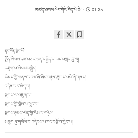
མཚན་ཞབས་སེར་ཀོང་རིན་པོ་ཆེ།
01:35
Share
Bookmark
on
ནང་དོན་སྙིང་པོ།
facebook
སྨོན་སེམས་དམ་བཅའ་ཅན་བསྐྱེད་པ་ལས་བསླབ་བྱ་ལྔ།
འཇུག་པ་སེམས་བསྐྱེད།
སེམས་ཀྱི་གནས་བབས་ཞི་ཞིང་བརྟན་ཚུགས་པའི་ཞི་གནས།
བདེན་པར་མེད་པ།
སྔགས་ལ་འཇུག་པ།
སྔགས་ཀྱི་སྡོམ་པ་སྲུང་བ།
སྔགས་ཉམས་ལེན་གྱི་རིམ་པ་གཉིས།
མཇུག་ཏུ་གསོལ་བ་འདེབས་པ་དང་བསྔོ་བ་བྱེད་པ།