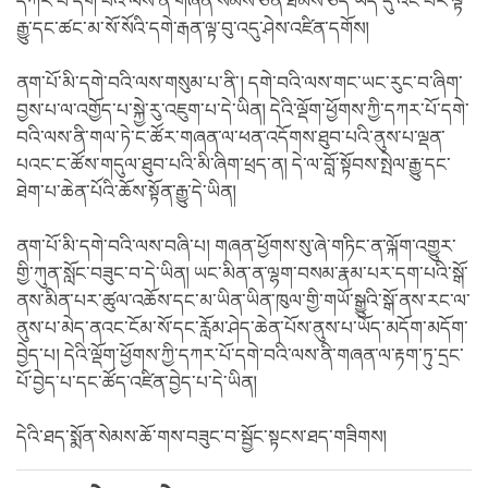
དཀར་པོ་དགེ་བའི་ལས་ནི་གཞན་སེམས་ཅན་ཐམས་ཅད་ཡིད་དུ་འོང་བར་ལྟ་
རྒྱུ་དང་ཚང་མ་སོ་སོའི་དགེ་རྒན་ལྟ་བུ་འདུ་ཤེས་འཛིན་དགོས།
ནག་པོ་མི་དགེ་བའི་ལས་གསུམ་པ་ནི་། དགེ་བའི་ལས་གང་ཡང་རུང་བ་ཞིག་
བྱས་པ་ལ་འགྱོད་པ་སྐྱེ་རུ་འཇུག་པ་དེ་ཡིན། དེའི་ལྡོག་ཕྱོགས་ཀྱི་དཀར་པོ་དགེ་
བའི་ལས་ནི་གལ་ཏེ་ང་ཚོར་གཞན་ལ་ཕན་འདོགས་ཐུབ་པའི་ནུས་པ་ལྡན་
པའང་ང་ཚོས་གདུལ་ཐུབ་པའི་མི་ཞིག་ཕྲད་ན། དེ་ལ་བློ་སྟོབས་སྤེལ་རྒྱུ་དང་
ཐེག་པ་ཆེན་པོའི་ཆོས་སྟོན་རྒྱུ་དེ་ཡིན།
ནག་པོ་མི་དགེ་བའི་ལས་བཞི་པ། གཞན་ཕྱོགས་སུ་ཞེ་གཏིང་ན་ལྐོག་འགྱུར་
གྱི་ཀུན་སློང་བཟུང་བ་དེ་ཡིན། ཡང་མིན་ན་ལྷག་བསམ་རྣམ་པར་དག་པའི་སྒོ་
ནས་མིན་པར་ཚུལ་འཆོས་དང་མ་ཡིན་ཡིན་ཁུལ་གྱི་གཡོ་སྒྱུའི་སྒོ་ནས་རང་ལ་
ནུས་པ་མེད་ནའང་ངོམ་སོ་དང་རློམ་ཤེད་ཆེན་པོས་ནུས་པ་ཡོད་མདོག་མདོག་
བྱེད་པ། དེའི་ལྡོག་ཕྱོགས་ཀྱི་དཀར་པོ་དགེ་བའི་ལས་ནི་གཞན་ལ་རྟག་ཏུ་དྲང་
པོ་བྱེད་པ་དང་ཚོད་འཛིན་བྱེད་པ་དེ་ཡིན།
དེའི་ཐད་སྨོན་སེམས་ཆོ་གས་བཟུང་བ་སྦྱོང་སྟངས་ཐད་གཟིགས།