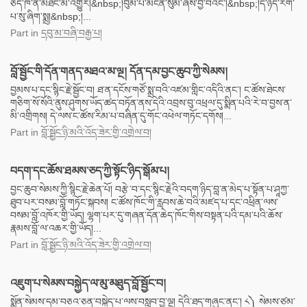
ཅད་ཁོ་ན་མཐོང་མི་འགྱུར།&nbsp;།བུམ་པ་མངོན་སུམ་ཞེས་བྱ་བའང༌།&nbsp;།དེ་ཉིད་རིག་
པ་སུ་ཞིག་སྨྲ།&nbsp;།...
Part
in
དབུ་མ་བཞི་བརྒྱ་པ།
བློ་སྦྱོང་གི་དོན་གནད་མཐའ་མ་ལྔ། དོན་དམ་བྱང་ཆུབ་ཀྱི་སེམས།
བྱམས་པ་དང་སྙིང་རྗེ་སྦྱོང་བ། ཐ་ན་དངོས་གཙོ་སྨྲ་བའི་འཛམ་གླིང་འདིའི་ནང་། ང་ཚོས་ཐེངས་
གཅིག་སོ་སོའི་ནུས་ཤུགས་ཡོད་ཚད་བཏོན་ནས་དེའི་འབྲས་བུ་འཕྲལ་དུ་སྨིན་པའི་རེ་བ་བྱས་ན་
མི་འགྲིགས། དེ་ལས་ང་ཚོས་རིམ་པ་བཞིན་དུ་གོང་འཕེལ་གཏོང་དགོས།...
Part
in
བློ་སྦྱོང་ཉི་མའི་འོད་ཟེར་གྱི་འགྲེལ་བ།
བདག་དང་ཆོས་ཐམས་ཅད་ཀྱི་སྟོང་ཉིད་སྒོམ་པ།
བྱང་ཆུབ་སེམས་ཀྱི་སྙིང་རྗེ་ཆེན་པོ། བརྩེ་བ་དང་སྙིང་རྗེའི་བདག་ཉིད་བླ་ན་མེད་པ་སྟོན་པ་ཤཱཀྱ་
ཐུབ་པར་བསམ་བློ་གཏོང་སྐབས། ང་ཚོས་ཁོང་གི་རླབས་ཆེ་བའི་མཛད་པ་དང་འཕྲིན་ལས་
བསམ་བློ་འཁོར་གྱི་ཡོད། ལྷག་པར་དུ་གཞན་དོན་ཆེད་ཁོང་གིས་བསྟན་པའི་དམ་པའི་ཆོས་
རྣམས་བློ་ལ་འཆར་གྱི་ཡོད།...
Part
in
བློ་སྦྱོང་ཉི་མའི་འོད་ཟེར་གྱི་འགྲེལ་བ།
འཇུག་པ་སེམས་བསྐྱེད་ལ་མུ་མཐུད་བློ་སྦྱོང་བ།
སྨོན་སེམས་དམ་བཅའ་ཅན་བསྐྱེད་པ་ལས་བསླབ་བྱ་ལྔ། དེའི་ཐད་གཞུང་ནང་། ༨༽ སེམས་ཙམ་