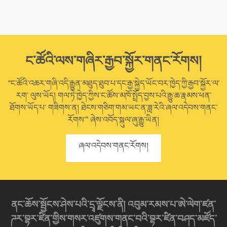
ང་ཚོའི་ལས་གཞིར་རྒྱབ་སྐྱོར་གནང་རོགས།
“ང་ཚོའི་འཆར་གཞི་འདི་རྒྱུན་མཐུད་ཐུབ་པ་དང་རྒྱ་སྐྱེད་ཡོང་བར་ཁྱེད་ཀྱི་རྒྱབ་སྐྱོར་ལ་
རག་ ལུས་ཡོད། གལ་ཏེ་ཁྱེད་ཀྱིས་ང་ཚོས་མཁོ་སྤྲོད་བྱས་པའི་རྒྱུ་ཆ་རྣམས་ཕན་
ཐོགས་ཡོད་པ་ གཟིགས་ན། ཐེངས་གཅིག་གམ་ཡང་ན་ཟླ་རེའི་ཞལ་འདེབས་གནང་
རོགས་” ཞེས་འབོད་སྐུལ་ཞུ་རྒྱུ་ཡིན།
ཞལ་འདེབས་གནང་རོགས།
ནང་ཆོས་སྦྱོངས་ཤེས་པའི་དྲྭ་ལྗོངས་ནི། འབུམ་རམས་པ་ཨེ་ལེག་ཛན་
ཌར་བྷར་ཛིན་གྱིས་གསར་འཛུགས་གནང་བའི་བྷར་ཛིན་བཤད་མཛོད་