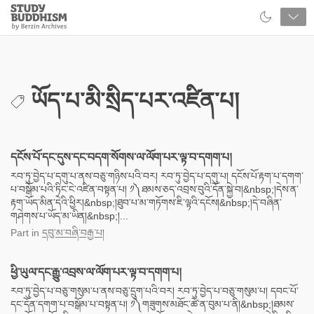
Close
Study
Buddhism
Home
ཡོད་པ་མི་སྲིད་པར་འཛིན་པ།
དངོས་པོ་དང་དུས་དང་བདག་སོགས་ལ་ལོག་པར་ལྟ་བ་དགག་པ།
རབ་ཏུ་བྱེད་པ་དགུ་པ་ནས་བཅུ་གཉིས་པའི་བར། རབ་ཏུ་བྱེད་པ་དགུ་པ། དངོས་པོ་རྟག་པ་དགག་
པ་བསྒོམ་པའི་ཏིང་ངེ་འཛིན་བསྟན་པ། ༡༽ཐམས་ཅད་འབྲས་བུའི་དོན་སྐྱེ་བ།&nbsp;།དེས་ན་
རྟག་ཡོད་མིན་དེའི་ཕྱིར།&nbsp;།ཐུབ་པ་མ་གཏོགས་ཇི་ལྟའི་དངོས།&nbsp;།དེ་བཞིན་
གཤེགས་པ་ཡོད་མ་ཡིན།&nbsp;།...
Part
in
དབུ་མ་བཞི་བརྒྱ་པ།
ཕྱི་ཡུལ་དང་རྒྱུ་འབྲས་ལ་ལོག་པར་ལྟ་བ་དགག་པ།
རབ་ཏུ་བྱེད་པ་བཅུ་གསུམ་པ་ནས་བཅུ་དྲུག་པའི་བར། རབ་ཏུ་བྱེད་པ་བཅུ་གསུམ་པ། དབང་པོ་
དང་དོན་དགག་པ་བསྒོམ་པ་བསྟན་པ། ༡༽གཟུགས་མཐོང་ཚེ་ན་བུམ་པ་ནི།&nbsp;།ཐམས་