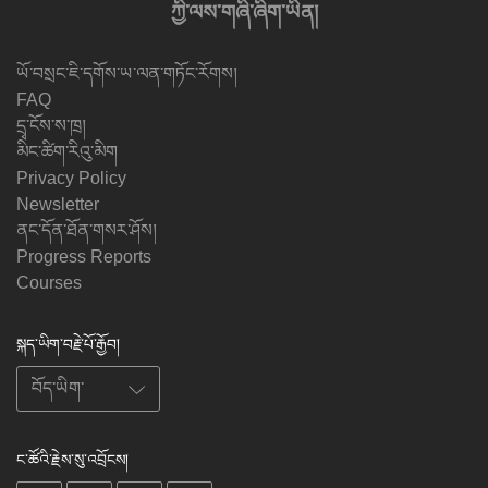
ཀྱི་ལས་གཞི་ཞིག་ཡིན།
ཡོ་བསྲང་ཇི་དགོས་ཡ་ལན་གཏོང་རོགས།
FAQ
དྲྭ་ངོས་ས་ཁྲ།
མིང་ཚིག་རིའུ་མིག
Privacy Policy
Newsletter
ནང་དོན་ཐོན་གསར་ཤོས།
Progress Reports
Courses
སྐད་ཡིག་བརྗེ་པོ་རྒྱོབ།
ང་ཚོའི་རྗེས་སུ་འབྲོངས།