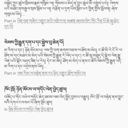
བསྐྱེད་ཀྱང་ཚུལ་ཁྲིམས་རྣམ་གསུམ་ལ།། གོམས་པ་མེད་ན་བྱང་ཆུབ་མི་འགྲུབ་པར།། ལེགས་
པར་མཐོང་ནས་རྒྱལ་སྲས་སྡོམ་པ་ལ།། བརྩོན་པ་དྲག་པོས་སློབ་པར་བྱིན་གྱིས་རློབས།། ཞེས་
གསུངས་ཡོད།...
Part
in
ཡོན་ཏན་གཞིར་འགྱུར་མའི་འགྲེལ་བ། མཚན་ཞབས་སེར་ཀོང་རིན་པོ་ཆེ་སྐུ་ཕྲེང་
དང་པོ།
སེམས་ཀྱི་རྒྱུན་དག་པ་དང་སྐྱེས་བུ་ཆེན་པོ།
མ་རིག་པ་དང་། ཉོན་མོངས་པ། ལས་ཀྱི་བག་ཆགས་བཅས་ལ་ཐོག་མ་མེད། ང་ཚོ་མི་རེ་ངོ་རེ་ལ་
ཐོག་མ་དང་མཐའ་མ་མེད་པའི་སེམས་ཀྱི་རྒྱུན་རེ་ཡོད་པ་དང་། ང་ཚོ་མུ་མཐུད་དེ་སྐྱེ་བ་ལེན་རྒྱུ་
ཡིན་པའི་སྐོར་བཤད་ཟིན་པ་རེད། དེར་མ་ཟད། ཐོག་མ་མེད་པ་ནས་ང་ཚོའི་སེམས་ཀྱི་རྒྱུན་འདི་
མ་རིག་པ་དང་འདྲེས་ནས་ཡོད།...
Part
in
ལམ་རིམ་ལ་བརྟེན་ནས་རང་ཉིད་འགྱུར་ལྡོག་གཏོང་བ།
ཁོང་ཁྲོ། ཉོན་མོངས་ལ་གདོང་ལེན་བྱེད་ཚུལ།
བཟོད་པ་གོང་འཕེལ་གཏོང་ཆེད་ཐབས་ལམ་བེད་སྤྱོད་བྱས་པ་བརྒྱུད། ཁོང་ཁྲོ་ལ་བརྟེན་ནས་བྱུང་
བའིི་དཀའ་ངལ་མང་པོ་ཞིག་སྤོང་ཐུབ།
in
ཉོན་མོངས་ལ་གདོང་ལེན་བྱེད་ཚུལ།