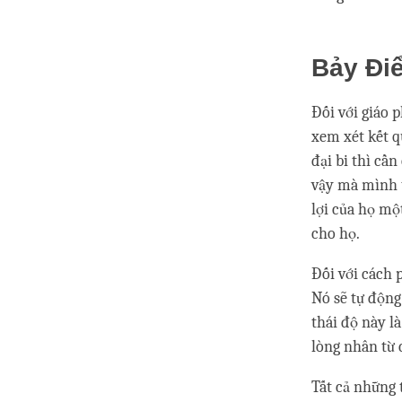
Bảy Đi
Đối với giáo 
xem xét kết q
đại bi thì cầ
vậy mà mình t
lợi của họ mộ
cho họ.
Đối với cách 
Nó sẽ tự động
thái độ này l
lòng nhân từ 
Tất cả những 