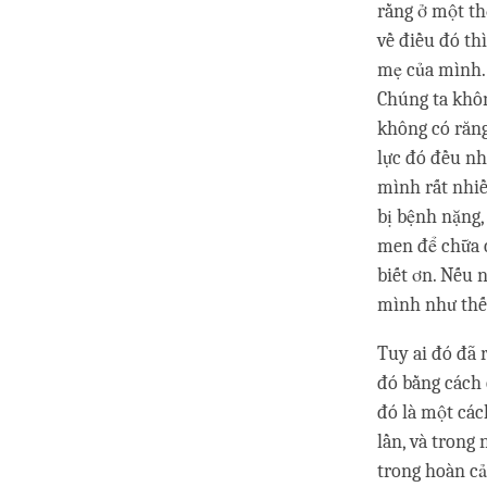
rằng ở một th
về điều đó thì
mẹ của mình. 
Chúng ta khôn
không có răng.
lực đó đều nh
mình rất nhiề
bị bệnh nặng,
men để chữa c
biết ơn. Nếu 
mình như thế
Tuy ai đó đã 
đó bằng cách 
đó là một các
lần, và trong
trong hoàn cả