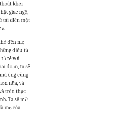
 thoát khỏi
hật giác ngộ,
ứ tái diễn một
mẹ.
 nhớ đến mẹ
những điều tử
tử tế với
ai đoạn, ta sẽ
h mà ông cũng
hơn nữa, và
và trên thực
ình. Ta sẽ mở
 là mẹ của