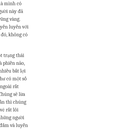
 mà mình có
gười này đã
vững vàng.
uyến luyến với
 đó, không có
t trạng thái
à phiền não,
nhiều bất lợi
như có một số
ngoài rất
Chúng sẽ lừa
gần thì chúng
ẻ rất lôi
 những người
 đắm và luyến