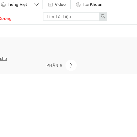
Video
Tài Khoản
Enter
Search
Dường
search
term
oche
PHẦN 6