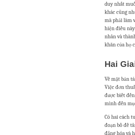
duy nhất muố
khác cũng như
mà phải làm v
hiện điều này 
nhân và thành 
khăn của họ c
Hai Gi
Về mặt bản tá
Việc đơn thu
được biết đến
mình đến mục 
Có hai cách t
đoạn bồ đề tâ
đẳng hóa và 