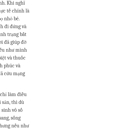
nh. Khi nghĩ
hực tế chính là
ọ nhỏ bé.
h đi đứng và
ình trạng bất
ời đã giúp đỡ
 nếu như mình
biệt và thuốc
nh phúc và
 đã cứu mạng
 chỉ làm điều
 sản, thì dù
 sinh vô số
sang, sống
 Nhưng nếu như