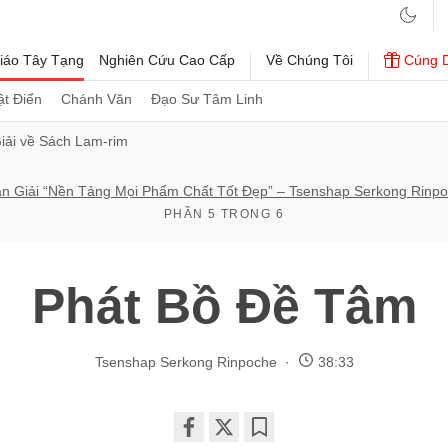
iáo Tây Tạng
Nghiên Cứu Cao Cấp
Về Chúng Tôi
Cúng 
t Điển
Chánh Văn
Đạo Sư Tâm Linh
iải về Sách Lam-rim
n Giải “Nền Tảng Mọi Phẩm Chất Tốt Đẹp” – Tsenshap Serkong Rinp
PHẦN 5 TRONG 6
Phát Bồ Đề Tâm
Tsenshap Serkong Rinpoche
38:33