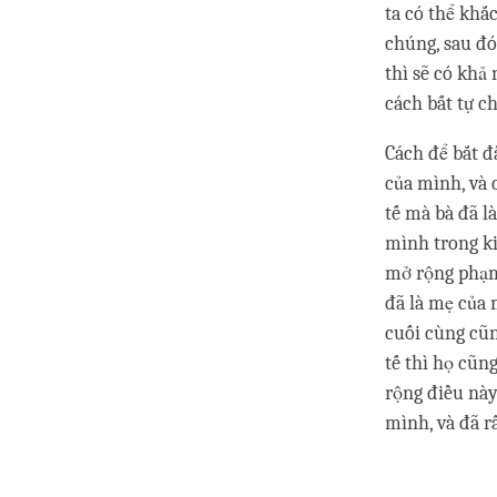
ta có thể khắ
chúng, sau đó
thì sẽ có khả
cách bất tự c
Cách để bắt đ
của mình, và c
tế mà bà đã l
mình trong kiế
mở rộng phạm 
đã là mẹ của 
cuối cùng cũn
tế thì họ cũn
rộng điều này
mình, và đã rấ