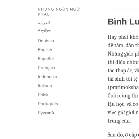
NHỮNG NGÔN NGỮ
KHÁC
Bình L
العربية
བོད་ཡིག་
Hãy phát khởi
Deutsch
đề tâm, dấn t
English
Những giáo ph
Español
thì điều chín
Français
tác thập ác, 
Indonesia
tái sinh tồi t
Italiano
(pratimoksha).
Polski
Cuối cùng thì
lậu học, và cơ
Português
việc giữ giới
Русский
trung căn.
Sau đó, ở cấp