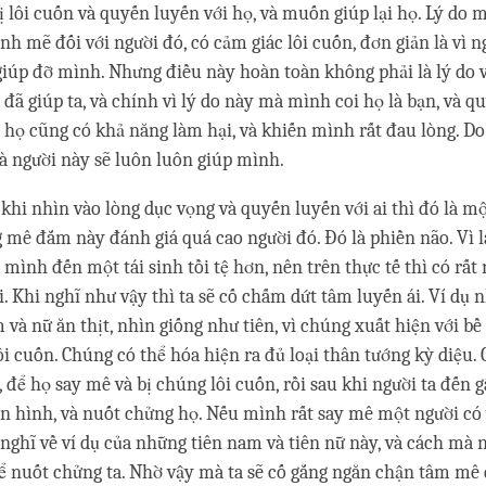
ị lôi cuốn và quyến luyến với họ, và muốn giúp lại họ. Lý do
h mẽ đối với người đó, có cảm giác lôi cuốn, đơn giản là vì n
 giúp đỡ mình. Nhưng điều này hoàn toàn không phải là lý do 
 đã giúp ta, và chính vì lý do này mà mình coi họ là bạn, và q
, họ cũng có khả năng làm hại, và khiến mình rất đau lòng. Do
là người này sẽ luôn luôn giúp mình.
khi nhìn vào lòng dục vọng và quyến luyến với ai thì đó là mộ
mê đắm này đánh giá quá cao người đó. Đó là phiền não. Vì l
mình đến một tái sinh tồi tệ hơn, nên trên thực tế thì có rất 
. Khi nghĩ như vậy thì ta sẽ cố chấm dứt tâm luyến ái. Ví dụ 
 và nữ ăn thịt, nhìn giống như tiên, vì chúng xuất hiện với bề 
ôi cuốn. Chúng có thể hóa hiện ra đủ loại thân tướng kỳ diệu. 
, để họ say mê và bị chúng lôi cuốn, rồi sau khi người ta đến 
n hình, và nuốt chửng họ. Nếu mình rất say mê một người có v
 nghĩ về ví dụ của những tiên nam và tiên nữ này, và cách mà
ể nuốt chửng ta. Nhờ vậy mà ta sẽ cố gắng ngăn chận tâm mê