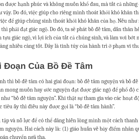
n được hạnh phúc và không muốn khổ đau, mà tất cả những
 vậy. Do đó, việc giúp cho riêng mình thoát khỏi khó khăn th
iệc để giúp chúng sinh thoát khỏi khó khăn của họ. Nếu nh
thì phải đạt giác ngộ. Do đó, ta sẽ phát bồ đề tâm, dấn thân h
tựu giác ngộ, vì lợi ích của tất cả chúng sinh, và làm vơi bớt
àng nhiều càng tốt. Đây là tinh túy của hành trì ở phạm vi th
ai Đoạn Của Bồ Đề Tâm
nh thì bồ đề tâm có hai giai đoạn: bồ đề tâm nguyện và bồ đề
ần mong muốn hay ước nguyện đạt được giác ngộ để phổ độ 
 như “bồ đề tâm nguyện”. Khi thật sự tham gia vào các hoạt đ
tiêu ấy thì điều này được gọi là “bồ đề tâm hành”.
u tập và nỗ lực để có thể dâng hiến lòng mình một cách thanh 
m nguyện. Hai cách này là: (1) giáo huấn về bảy điểm nhân q
hoán chuyển ngã tha.