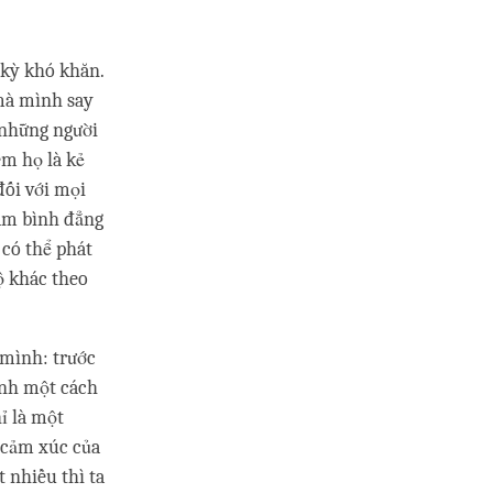
 kỳ khó khăn.
 mà mình say
 những người
em họ là kẻ
đối với mọi
tâm bình đẳng
 có thể phát
ộ khác theo
 mình: trước
ình một cách
ỉ là một
à cảm xúc của
 nhiều thì ta