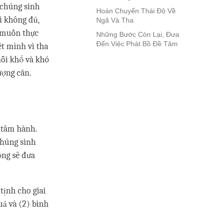
 chúng sinh
Hoán Chuyển Thái Độ Về
ì không đủ,
Ngã Và Tha
ư muốn thực
Những Bước Còn Lại, Đưa
Đến Việc Phát Bồ Đề Tâm
ết mình vì tha
 nỗi khổ và khó
ượng căn.
 tâm hành.
chúng sinh
ộng sẽ đưa
tịnh cho giai
uả và (2) bình