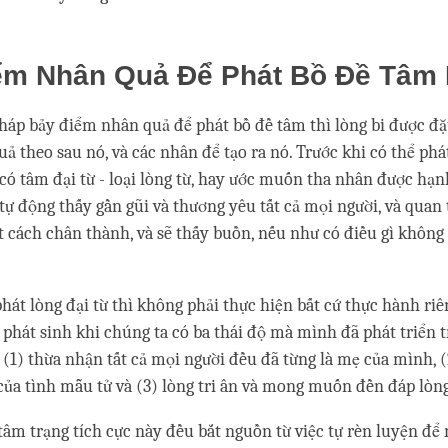
ểm Nhân Quả Để Phát Bồ Đề Tâm
pháp bảy điểm nhân quả để phát bồ đề tâm thì lòng bi được đặt
uả theo sau nó, và các nhân để tạo ra nó. Trước khi có thể phá
n có tâm đại từ - loại lòng từ, hay ước muốn tha nhân được hạ
ự động thấy gần gũi và thương yêu tất cả mọi người, và qua
t cách chân thành, và sẽ thấy buồn, nếu như có điều gì không
phát lòng đại từ thì không phải thực hiện bất cứ thực hành riê
 phát sinh khi chúng ta có ba thái độ mà mình đã phát triển t
à (1) thừa nhận tất cả mọi người đều đã từng là mẹ của mình, 
của tình mẫu tử và (3) lòng tri ân và mong muốn đền đáp lòng
tâm trạng tích cực này đều bắt nguồn từ việc tự rèn luyện để