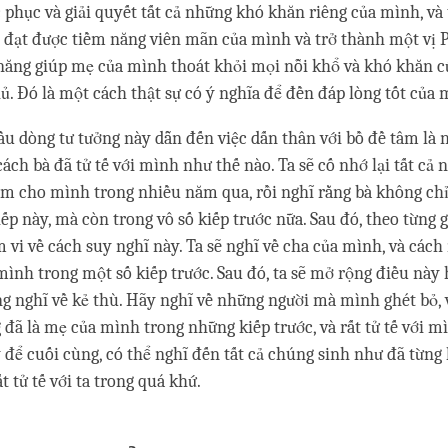
c phục và giải quyết tất cả những khó khăn riêng của mình, và
 đạt được tiềm năng viên mãn của mình và trở thành một vị P
 năng giúp mẹ của mình thoát khỏi mọi nỗi khổ và khó khăn c
hủ. Đó là một cách thật sự có ý nghĩa để đền đáp lòng tốt của 
ầu dòng tư tưởng này dẫn đến việc dấn thân với bồ đề tâm là
ách bà đã tử tế với mình như thế nào. Ta sẽ cố nhớ lại tất cả 
àm cho mình trong nhiều năm qua, rồi nghĩ rằng bà không chỉ 
p này, mà còn trong vô số kiếp trước nữa. Sau đó, theo từng gi
vi về cách suy nghĩ này. Ta sẽ nghĩ về cha của mình, và các
mình trong một số kiếp trước. Sau đó, ta sẽ mở rộng điều này 
g nghĩ về kẻ thù. Hãy nghĩ về những người mà mình ghét bỏ, 
g đã là mẹ của mình trong những kiếp trước, và rất tử tế với m
 để cuối cùng, có thể nghĩ đến tất cả chúng sinh như đã từng
t tử tế với ta trong quá khứ.