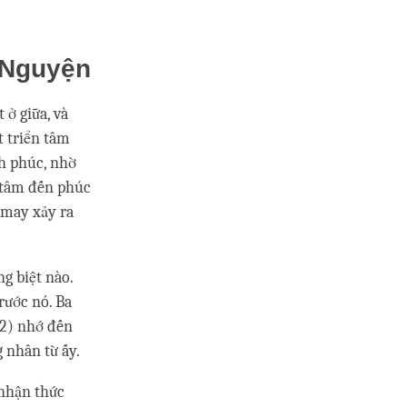
 Nguyện
 ở giữa, và
t triển tâm
nh phúc, nhờ
n tâm đến phúc
 may xảy ra
ng biệt nào.
rước nó. Ba
(2) nhớ đến
 nhân từ ấy.
 nhận thức