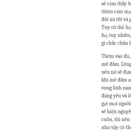
sẽ cảm thấy b
thiện cảm mạn
đối xử tốt và
Tuy có thể họ
họ, tuy nhiên
gì chắc chắn 
Thêm vào đó, 
mê đắm. Lòng 
nên nó sẽ đưa 
khi mê đắm ai
vong linh nam
đáng yêu và l
gạt mọi người
sẽ hiện nguyê
cuốn, thì nên
như vậy có th