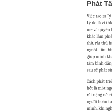
Phát T
Việc tạo ra “
Lý do là vì t
mê và quyến 
khác làm phiề
thù, rất thù 
người. Tâm bì
giúp mình khắ
tâm bình đẳng
sau sẽ phát s
Cách phát tri
hết là một ng
rất nặng nề, 
người hoàn to
mình, khi ngh