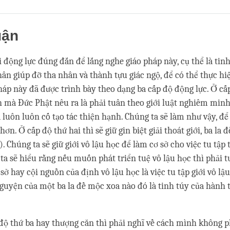
Share
Bookmark
on
facebook
uận
 động lực đúng đắn để lắng nghe giáo pháp này, cụ thể là tin
hân giúp đỡ tha nhân và thành tựu giác ngộ, để có thể thực hi
áp này đã được trình bày theo dạng ba cấp độ động lực. Ở cấ
h mà Đức Phật nêu ra là phải tuân theo giới luật nghiêm minh
và luôn luôn cố tạo tác thiện hạnh. Chúng ta sẽ làm như vậy, để
ệ hơn. Ở cấp độ thứ hai thì sẽ giữ gin biệt giải thoát giới, ba la
 Chúng ta sẽ giữ giới vô lậu học để làm cơ sở cho việc tu tập 
 ta sẽ hiểu rằng nếu muốn phát triển tuệ vô lậu học thì phải t
 sở hay cội nguồn của định vô lậu học là việc tu tập giới vô lậu
 nguyện của một ba la đề mộc xoa nào đó là tinh túy của hành 
 độ thứ ba hay thượng căn thì phải nghĩ về cách mình không p