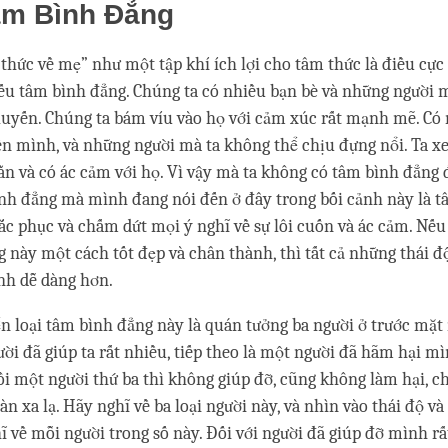
âm Bình Đẳng
ý thức về mẹ” như một tập khí ích lợi cho tâm thức là điều cực
hiếu tâm bình đẳng. Chúng ta có nhiều bạn bè và những người
luyến. Chúng ta bám víu vào họ với cảm xúc rất mạnh mẽ. Có
n mình, và những người mà ta không thể chịu đựng nổi. Ta x
hằn và có ác cảm với họ. Vì vậy mà ta không có tâm bình đẳng 
nh đẳng mà mình đang nói đến ở đây trong bối cảnh này là 
c phục và chấm dứt mọi ý nghĩ về sự lôi cuốn và ác cảm. Nếu
 này một cách tốt đẹp và chân thành, thì tất cả những thái đ
inh dễ dàng hơn.
ển loại tâm bình đẳng này là quán tưởng ba người ở trước mặt
ười đã giúp ta rất nhiều, tiếp theo là một người đã hãm hại m
rồi một người thứ ba thì không giúp đỡ, cũng không làm hại, ch
àn xa lạ. Hãy nghĩ về ba loại người này, và nhìn vào thái độ v
ĩ về mỗi người trong số này. Đối với người đã giúp đỡ mình rất