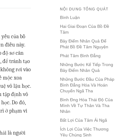
NỘI DUNG TỔNG QUÁT
Bình Luận
Hai Giai Đoạn Của Bồ Đề
Tâm
h yếu của bồ
Bảy Điểm Nhân Quả Để
ện điều này.
Phát Bồ Đề Tâm Nguyện
p độ sơ căn
Phát Tâm Bình Đẳng
, để tránh tạo
Những Bước Kế Tiếp Trong
 không rơi vào
Bảy Điểm Nhân Quả
 đề mộc xoa
Những Bước Đầu Của Pháp
Bình Đẳng Hóa Và Hoán
tuệ vô lậu học.
Chuyển Ngã Tha
u tập định vô
Bình Đng Hóa Thái Độ Của
 học. Do đó,
Mình Về Tự Thân Và Tha
trì ở phạm vi
Nhân
Bất Lợi Của Tâm Ái Ngã
Ích Lợi Của Việc Thương
hải là người
Yêu Chúng Sinh