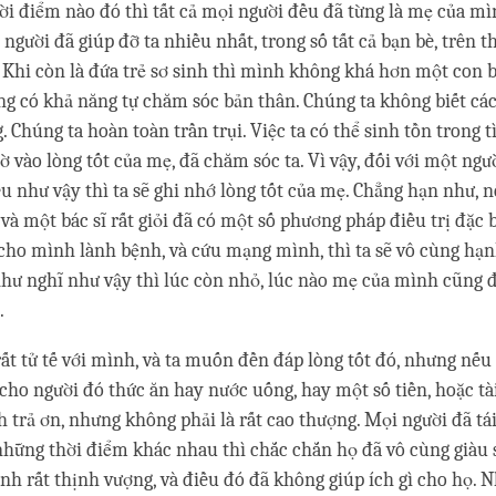
ời điểm nào đó thì tất cả mọi người đều đã từng là mẹ của mì
 người đã giúp đỡ ta nhiều nhất, trong số tất cả bạn bè, trên t
Khi còn là đứa trẻ sơ sinh thì mình không khá hơn một con b
g có khả năng tự chăm sóc bản thân. Chúng ta không biết các
 Chúng ta hoàn toàn trần trụi. Việc ta có thể sinh tồn trong t
ờ vào lòng tốt của mẹ, đã chăm sóc ta. Vì vậy, đối với một ngư
u như vậy thì ta sẽ ghi nhớ lòng tốt của mẹ. Chẳng hạn như,
 và một bác sĩ rất giỏi đã có một số phương pháp điều trị đặc 
ho mình lành bệnh, và cứu mạng mình, thì ta sẽ vô cùng hạ
như nghĩ như vậy thì lúc còn nhỏ, lúc nào mẹ của mình cũng
.
rất tử tế với mình, và ta muốn đền đáp lòng tốt đó, nhưng nếu
cho người đó thức ăn hay nước uống, hay một số tiền, hoặc tài
h trả ơn, nhưng không phải là rất cao thượng. Mọi người đã tái
 những thời điểm khác nhau thì chắc chắn họ đã vô cùng giàu 
nh rất thịnh vượng, và điều đó đã không giúp ích gì cho họ.