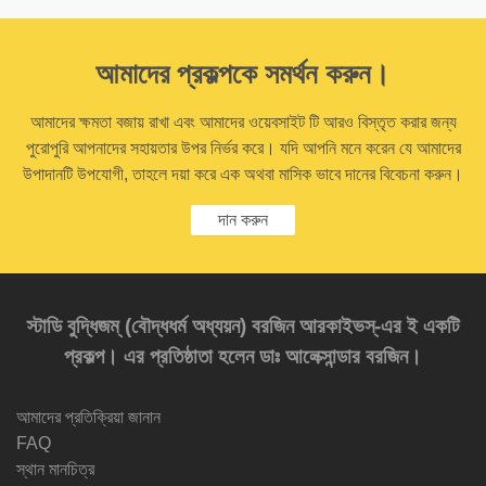
আমাদের প্রকল্পকে সমর্থন করুন।
আমাদের ক্ষমতা বজায় রাখা এবং আমাদের ওয়েবসাইট টি আরও বিস্তৃত করার জন্য
পুরোপুরি আপনাদের সহায়তার উপর নির্ভর করে। যদি আপনি মনে করেন যে আমাদের
উপাদানটি উপযোগী, তাহলে দয়া করে এক অথবা মাসিক ভাবে দানের বিবেচনা করুন।
দান করুন
স্টাডি বুদ্ধিজম্‌ (বৌদ্ধধর্ম অধ্যয়ন) বরজিন আরকাইভস্‌-এর ই একটি
প্রকল্প। এর প্রতিষ্ঠাতা হলেন ডাঃ আলেক্সান্ডার বরজিন।
আমাদের প্রতিক্রিয়া জানান
FAQ
স্থান মানচিত্র