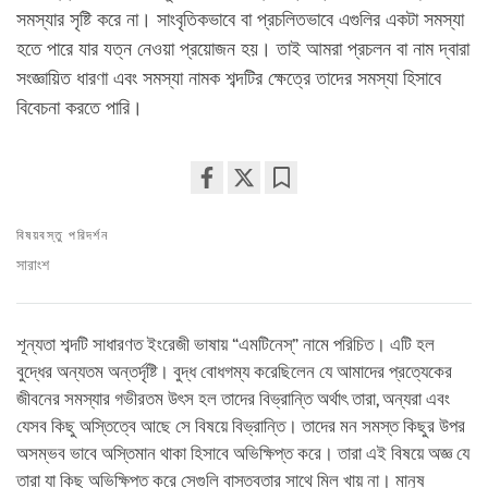
সমস্যার সৃষ্টি করে না। সাংবৃতিকভাবে বা প্রচলিতভাবে এগুলির একটা সমস্যা
হতে পারে যার যত্ন নেওয়া প্রয়োজন হয়। তাই আমরা প্রচলন বা নাম দ্বারা
সংজ্ঞায়িত ধারণা এবং সমস্যা নামক শব্দটির ক্ষেত্রে তাদের সমস্যা হিসাবে
বিবেচনা করতে পারি।
Share
Bookmark
on
বিষয়বস্তু পরিদর্শন
facebook
সারাংশ
শূন্যতা শব্দটি সাধারণত ইংরেজী ভাষায় “এমটিনেস্‌” নামে পরিচিত। এটি হল
বুদ্ধের অন্যতম অন্তর্দৃষ্টি। বুদ্ধ বোধগম্য করেছিলেন যে আমাদের প্রত্যেকের
জীবনের সমস্যার গভীরতম উৎস হল তাদের বিভ্রান্তি অর্থাৎ তারা, অন্যরা এবং
যেসব কিছু অস্তিত্বে আছে সে বিষয়ে বিভ্রান্তি। তাদের মন সমস্ত কিছুর উপর
অসম্ভব ভাবে অস্তিমান থাকা হিসাবে অভিক্ষিপ্ত করে। তারা এই বিষয়ে অজ্ঞ যে
তারা যা কিছু অভিক্ষিপ্ত করে সেগুলি বাস্তবতার সাথে মিল খায় না। মানুষ