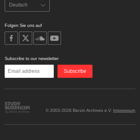
Folgen Sie uns auf
on
on
on
on
facebook
X
soundcloud
youtube
Subscribe to our newsletter
Enter
Subscribe
your
email
Study
© 2003-2026 Berzin Archives e.V.
Impressum
Buddhism
Home