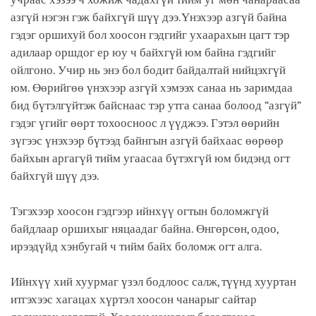
азгүй нэгэн гэж байхгүй шүү дээ.Үнэхээр азгүй байна
гэдэг оршихуй бол хоосон гэдгийг ухаарахын цагт тэр
адилаар оршдог ер юу ч байхгүй юм байна гэдгийг
ойлгоно. Учир нь энэ бол бодит байдалтай нийцэхгүй
юм. Өөрийгөө үнэхээр азгүй хэмээх санаа нь заримдаа
бид бүтэлгүйтэж байснаас тэр утга санаа болоод “азгүй”
гэдэг үгийг өөрт тохоосноос л үүджээ. Гэтэл өөрийн
зүгээс үнэхээр бүтээд байнгын азгүй байхаас өөрөөр
байхын аргагүй тийм угаасаа бүтэхгүй юм бидэнд огт
байхгүй шүү дээ.
Тэгэхээр хоосон гэдгээр ийнхүү огтын боломжгүй
байдлаар оршихыг няцаадаг байна. Өнгөрсөн, одоо,
ирээдүйд хэнбугай ч тийм байх боломж огт алга.
Ийнхүү хий хуурмаг үзэл бодлоос салж, түүнд хууртан
итгэхээс хагацах хүртэл хоосон чанарыг сайтар