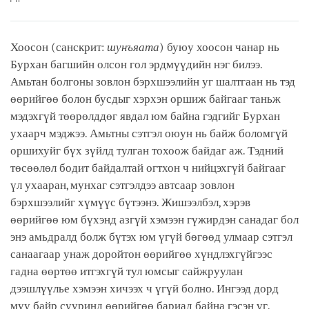
Хоосон (санскрит:
шунъяата
) буюу хоосон чанар нь
Бурхан багшийн олсон гол эрдмүүдийн нэг билээ.
Амьтан болгоны зовлон бэрхшээлийн уг шалтгаан нь тэд
өөрийгөө болон бусдыг хэрхэн оршиж байгааг таньж
мэдэхгүй төөрөлддөг явдал юм байна гэдгийг Бурхан
ухаарч мэджээ. Амьтны сэтгэл оюун нь байж боломгүй
оршихуйг бүх зүйлд тулган тохоож байдаг аж. Тэдний
төсөөлөл бодит байдалтай огтхон ч нийцэхгүй байгааг
үл ухааран, мунхаг сэтгэлдээ автсаар зовлон
бэрхшээлийг хүмүүс бүтээнэ. Жишээлбэл, хэрэв
өөрийгөө юм бүхэнд азгүй хэмээн гүжирдэн санадаг бол
энэ амьдралд болж бүтэх юм үгүй бөгөөд улмаар сэтгэл
санаагаар унаж доройтон өөрийгөө хүндлэхгүйгээс
гадна өөртөө итгэхгүй тул юмсыг сайжруулан
дээшлүүлье хэмээн хичээх ч үгүй болно. Ингээд дорд
муу байр сууринд өөрийгөө бариад байна гэсэн үг.