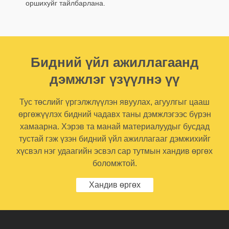
оршихуйг тайлбарлана.
Бидний үйл ажиллагаанд
дэмжлэг үзүүлнэ үү
Тус төслийг үргэлжлүүлэн явуулах, агуулгыг цааш
өргөжүүлэх бидний чадавх таны дэмжлэгээс бүрэн
хамаарна. Хэрэв та манай материалуудыг бусдад
тустай гэж үзэн бидний үйл ажиллагааг дэмжихийг
хүсвэл нэг удаагийн эсвэл сар тутмын хандив өргөх
боломжтой.
Хандив өргөх