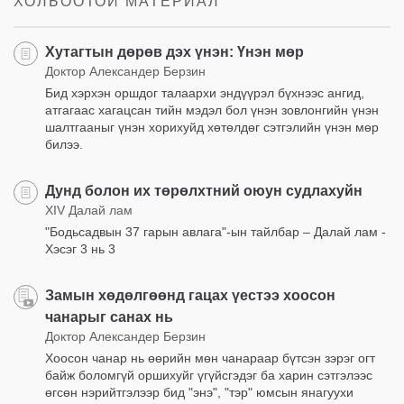
ХОЛБООТОЙ МАТЕРИАЛ
Хутагтын дөрөв дэх үнэн: Үнэн мөр
Доктор Александер Берзин
Бид хэрхэн оршдог талаархи эндүүрэл бүхнээс ангид,
атгагаас хагацсан тийн мэдэл бол үнэн зовлонгийн үнэн
шалтгааныг үнэн хорихуйд хөтөлдөг сэтгэлийн үнэн мөр
билээ.
Дунд болон их төрөлхтний oюун судлахуйн
XIV Далай лам
"Бодьсадвын 37 гарын авлага"-ын тайлбар – Далай лам -
Хэсэг 3 нь 3
Замын хөдөлгөөнд гацах үестээ хоосон
чанарыг санах нь
Доктор Александер Берзин
Хоосон чанар нь өөрийн мөн чанараар бүтсэн зэрэг огт
байж боломгүй оршихуйг үгүйсгэдэг ба харин сэтгэлээс
өгсөн нэрийтгэлээр бид "энэ", "тэр" юмсын янагуухи