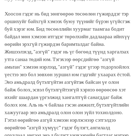
Хоосон гэдэг нь бид зөнгөөрөө төсөөлөн гүжирддэг тэр
оршихуйг байхгүй хэмээх буюу түүнийг бүрэн үгүйсгэж
буй хэрэг юм. Бид төсөөллийн хуурмаг таамгаа бодит
байдал мөн хэмээн итгэдэг төрөлхийн дадлаараа ийнхүү
өөрийн эрхгүй гүжирдэн баримталдаг байна.
Жишээлэхэд, "азгүй" гэдэг нь үг бөгөөд түүнд харгалзах
утга санаа төдий юм. Тэгэхээр өөрсдийгөө "азгүй
амьтан" хэмээн нэрлээд, "азгүй" гэдэг үгээр тодорхойлох
үестээ энэ бол зөвхөн зуршил юм гэдгийг ухаарах ёстой.
Энэ амьдралд бүтэлгүйтэн азгүйтэж байсан үе олон
байж болох, эсвэл бүтэлгүйтээгүй хэрнээ өөрөөсөө хэт
ихийг шаардан үргэлжид хангалтгүй санагддаг байж
болох юм. Аль нь ч байлаа гэсэн амжилт, бүтэлгүйтлийн
хажуугаар энэ амьдралд олон олон зүйл тохиолдоно.
Гэтэл өөрийгөө азгүй хэмээн нэрлэснээр сэтгэлдээ
өөрийгөө “азгүй хүмүүс” гэдэг бүлэгт, ангилалд
оруулаад, ингээд энэ л бүлэгт үнэхээрийн багтдаг мэтээр