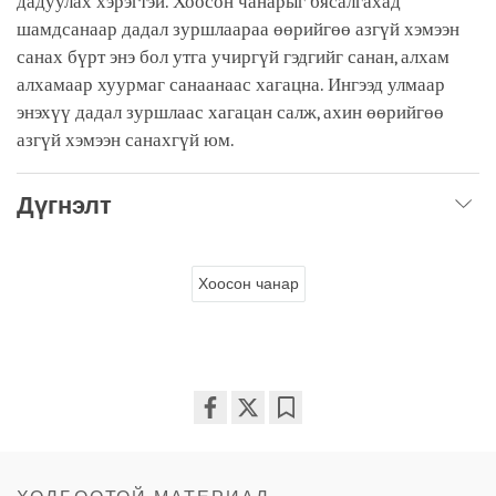
дадуулах хэрэгтэй. Хоосон чанарыг бясалгахад
шамдсанаар дадал зуршлаараа өөрийгөө азгүй хэмээн
санах бүрт энэ бол утга учиргүй гэдгийг санан, алхам
алхамаар хуурмаг санаанаас хагацна. Ингээд улмаар
энэхүү дадал зуршлаас хагацан салж, ахин өөрийгөө
азгүй хэмээн санахгүй юм.
Дүгнэлт
Хоосон чанар
Share
Bookmark
on
facebook