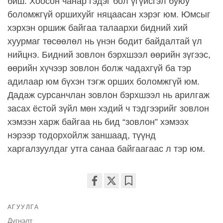
биш. Хоосон чанар гэдэг бол үгүйсгэл буюу
боломжгүй оршихуйг няцаасан хэрэг юм. Юмсыг
хэрхэн оршиж байгаа талаархи бидний хий
хуурмаг төсөөлөл нь үнэн бодит байдалтай үл
нийцнэ. Бидний зовлон бэрхшээл өөрийн зүгээс,
өөрийн хүчээр зовлон болж чадахгүй ба тэр
адилаар юм бүхэн тэгж орших боломжгүй юм.
Дадаж сурсанчлан зовлон бэрхшээл нь арилгаж
засах ёстой зүйл мөн хэдий ч тэдгээрийг зовлон
хэмээн харж байгаа нь бид “зовлон” хэмээх
нэрээр тодорхойлж заншаад, түүнд
харгалзуулдаг утга санаа байгаагаас л тэр юм.
Share
Bookmark
on
АГУУЛГА
facebook
Дүгнэлт