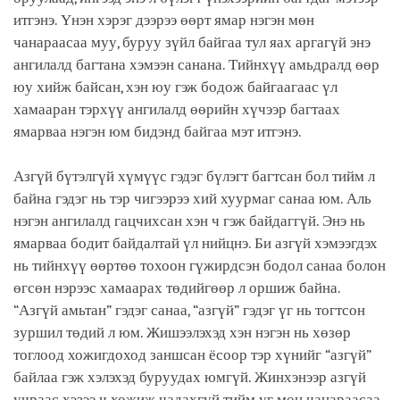
итгэнэ. Үнэн хэрэг дээрээ өөрт ямар нэгэн мөн
чанараасаа муу, буруу зүйл байгаа тул яах аргагүй энэ
ангилалд багтана хэмээн санана. Тийнхүү амьдралд өөр
юу хийж байсан, хэн юу гэж бодож байгаагаас үл
хамааран тэрхүү ангилалд өөрийн хүчээр багтаах
ямарваа нэгэн юм бидэнд байгаа мэт итгэнэ.
Азгүй бүтэлгүй хүмүүс гэдэг бүлэгт багтсан бол тийм л
байна гэдэг нь тэр чигээрээ хий хуурмаг санаа юм. Аль
нэгэн ангилалд гацчихсан хэн ч гэж байдаггүй. Энэ нь
ямарваа бодит байдалтай үл нийцнэ. Би азгүй хэмээгдэх
нь тийнхүү өөртөө тохоон гүжирдсэн бодол санаа болон
өгсөн нэрээс хамаарах төдийгөөр л оршиж байна.
“Азгүй амьтан” гэдэг санаа, “азгүй” гэдэг үг нь тогтсон
зуршил төдий л юм. Жишээлэхэд хэн нэгэн нь хөзөр
тоглоод хожигдоход заншсан ёсоор тэр хүнийг “азгүй”
байлаа гэж хэлэхэд буруудах юмгүй. Жинхэнээр азгүй
учраас хэзээ ч хожиж чадахгүй тийм уг мөн чанараасаа