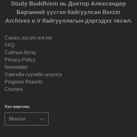
Study Buddhism нь Доктор Александер
Берзиний үүсгэн байгуулсан Berzin
Archives e.V байгууллагын дэргэдэх төсөл.
Санал, хүсэлт илгээх
FAQ
Cайтын бүтзц
Privacy Policy
Newsletter
Хамгийн сүүлийн агуулга
Progress Reports
Courses
Хэл өөрчлөх