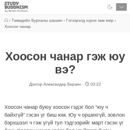
Close
Study
Buddhism
Home
›
Төвөдийн Бурханы шашин
›
Гэгээрэлд хүрэх зам мөр
›
Хоосон чанар
Хоосон чанар гэж юу
вэ?
Доктор Александер Берзин
03:22
Хоосон чанар буюу хоосон гэдэг бол “юу ч
байхгүй” гэсэн үг биш юм. Юу ч оршихгүй, зовлон
бэрхшээл ч гэж үгүй тул тэдгээрийг март гэсэн үг