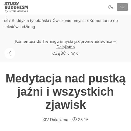
Close
Study
Buddhism
Home
›
Buddyzm tybetański
›
Ćwiczenie umysłu
›
Komentarze do
tekstów lodźiong
Komentarz do Treningu umysłu jak promienie słońca –
Dalajlama
CZĘŚĆ 6 W 6
Medytacja nad pustką
jaźni i wszystkich
zjawisk
XIV Dalajlama
25:16