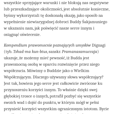
wszystkie sprzyjające warunki i nie blokują nas negatywne
lub przeszkadzające okoliczności, jest absolutnie konieczne,
byśmy wykorzystali tę doskonałą okazję, jako sposób na
wypełnienie niewiarygodnej dobroci Buddy Śakjamuniego
w ukazaniu nam, jak poświęcić nasze serce innym i
osiągnąć oświecenie.
Kompendium prawomocnie poznających umysłów
Dignagi
(tyb.
Tshad-ma kun-btus
, sanskr.
Pramanasamuccaja
)
ukazuje, że możemy mieć pewność, iż Budda jest
prawomocną osobą w oparciu rozwinięcie przez niego
współczucia. Mówimy o Buddzie jako o Wielkim
Współczującym. Dlaczego używamy słowa współczujący?
Jest tak, bowiem jego serce jest całkowicie zwrócone ku
przynoszeniu korzyści innym. To właśnie dzięki swej
głębokiej trosce o innych, potrafił pozbyć się wszystkie
swoich wad i dojść do punktu, w którym mógł w pełni
przynieść korzyści wszystkim ograniczonym istotom. Bycie