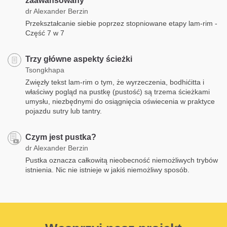
zaawansowany
dr Alexander Berzin
Przekształcanie siebie poprzez stopniowane etapy lam-rim -
Część 7 w 7
Trzy główne aspekty ścieżki
Tsongkhapa
Zwięzły tekst lam-rim o tym, że wyrzeczenia, bodhićitta i
właściwy pogląd na pustkę (pustość) są trzema ścieżkami
umysłu, niezbędnymi do osiągnięcia oświecenia w praktyce
pojazdu sutry lub tantry.
Czym jest pustka?
dr Alexander Berzin
Pustka oznacza całkowitą nieobecność niemożliwych trybów
istnienia. Nic nie istnieje w jakiś niemożliwy sposób.