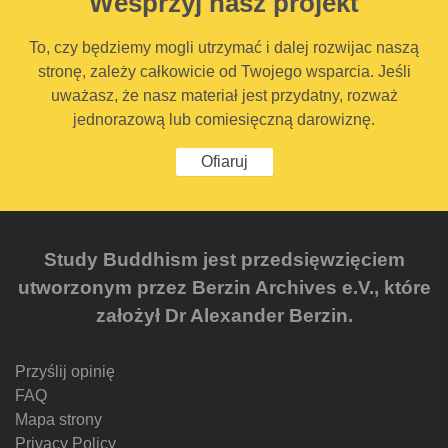
Wesprzyj nasz projekt
To, czy będziemy mogli utrzymać i dalej rozwijac naszą
stronę, zależy całkowicie od Twojego wsparcia. Jeśli
uważasz, że nasz materiał jest przydatny, rozważ
jednorazową lub comiesięczną darowiznę.
Ofiaruj
Study Buddhism jest przedsięwzięciem
utworzonym przez Berzin Archives e.V., które
założył Dr Alexander Berzin.
Przyślij opinię
FAQ
Mapa strony
Privacy Policy