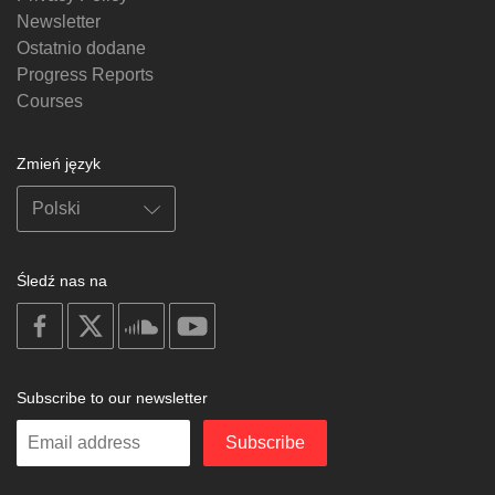
Newsletter
Ostatnio dodane
Progress Reports
Courses
Zmień język
Śledź nas na
on
on
on
on
facebook
X
soundcloud
youtube
Subscribe to our newsletter
Enter
Subscribe
your
email