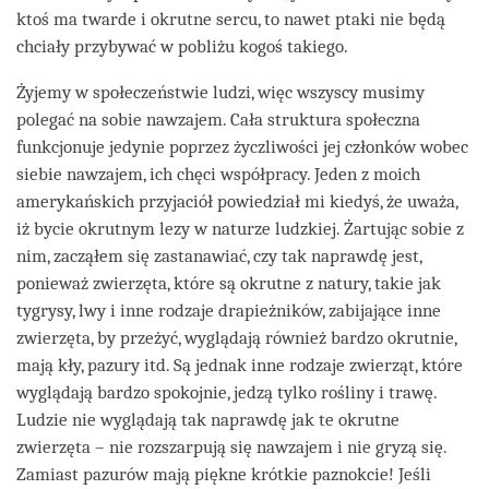
ktoś ma twarde i okrutne sercu, to nawet ptaki nie będą
chciały przybywać w pobliżu kogoś takiego.
Żyjemy w społeczeństwie ludzi, więc wszyscy musimy
polegać na sobie nawzajem. Cała struktura społeczna
funkcjonuje jedynie poprzez życzliwości jej członków wobec
siebie nawzajem, ich chęci współpracy. Jeden z moich
amerykańskich przyjaciół powiedział mi kiedyś, że uważa,
iż bycie okrutnym lezy w naturze ludzkiej. Żartując sobie z
nim, zacząłem się zastanawiać, czy tak naprawdę jest,
ponieważ zwierzęta, które są okrutne z natury, takie jak
tygrysy, lwy i inne rodzaje drapieżników, zabijające inne
zwierzęta, by przeżyć, wyglądają również bardzo okrutnie,
mają kły, pazury itd. Są jednak inne rodzaje zwierząt, które
wyglądają bardzo spokojnie, jedzą tylko rośliny i trawę.
Ludzie nie wyglądają tak naprawdę jak te okrutne
zwierzęta – nie rozszarpują się nawzajem i nie gryzą się.
Zamiast pazurów mają piękne krótkie paznokcie! Jeśli