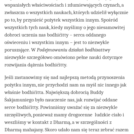
wspaniałych właściwościach i zdumiewających czynach, a
zwłaszcza o wszystkich naukach, których udzielił wyłącznie
po to, by przynieść pożytek wszystkim innym. Spośród
wszystkich tych nauk, kiedy myślimy o jego niesamowitej
dobroci uczenia nas bodhićitty – serca oddanego
oświeceniu i wszystkim innym – jest to niezwykle
poruszające. W
Podejmowaniu działań bodhisattwy
niezwykle szczegółowo omówiono pełne nauki dotyczące
rozwijania dążenia bodhićitty.
Jeśli zastanowimy się nad najlepszą metodą przynoszenia
pożytku innym, nie przychodzi nam na myśl nic innego jak
właśnie bodhićitta. Największą dobrocią Buddy
Śakjamuniego było nauczenie nas, jak rozwijać oddane
serce bodhićitty. Powinniśmy uważać się za niezwykle
szczęśliwych, ponieważ mamy drogocenne ludzkie ciało i
weszliśmy w kontakt z Dharmą, a w szczególności z
Dharmą mahajany. Skoro udało nam się teraz zebrać razem