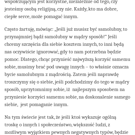
współczującym jest korzystne, niezależnie od tego, czy
jesteśmy osobą religijną, czy nie. Każdy, kto ma dobre,
ciepłe serce, może pomagać innym.
Często żartuję, mówiąc: „Jeśli już musisz być samolubny, to
przynajmniej bądź samolubny w mądry sposób!” Jeśli
chcemy szczęścia dla siebie kosztem innych, to inni będą
nas oczywiście ignorować, gdy to nam potrzebna będzie
pomoc. Dlatego, chcąc przynieść najwyższą korzyść samemu
sobie, musimy brać pod uwagę innych – to właśnie oznacza
bycie samolubnym z mądrością. Zatem jeśli naprawdę
troszczymy się o siebie, jeśli podchodzimy do tego w mądry
sposób, uprzytomnimy sobie, iż najlepszym sposobem na
przyniesie korzyści samemu sobie, na doskonalenie samego
siebie, jest pomaganie innym.
Na tym świecie jest tak, że jeśli ktoś wykazuje ogólną
troskę o innych i społeczeństwo, większość ludzi, z
możliwym wyjątkiem pewnych negatywnych typów, będzie