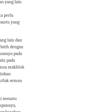
dan yang lain
ta perlu
bantu yang
ang lain dan
rlatih dengan
luasnya pada
lalu pada
semua makhluk
ginkan
mutlak semua
ni sesuatu
kupannya,