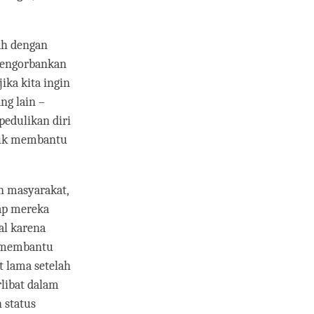
lah dengan
 mengorbankan
ika kita ingin
ng lain –
pedulikan diri
ntuk membantu
n masyarakat,
ap mereka
al karena
k membantu
t lama setelah
libat dalam
 status