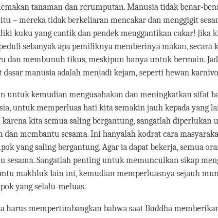
emakan tanaman dan rerumputan. Manusia tidak benar-bena
itu – mereka tidak berkeliaran mencakar dan menggigit ses
ki kuku yang cantik dan pendek menggantikan cakar! Jika k
 peduli sebanyak apa pemiliknya memberinya makan, secara 
 dan membunuh tikus, meskipun hanya untuk bermain. Jadi
 dasar manusia adalah menjadi kejam, seperti hewan karnivo
 untuk kemudian mengusahakan dan meningkatkan sifat bati
ia, untuk memperluas hati kita semakin jauh kepada yang la
 karena kita semua saling bergantung, sangatlah diperlukan 
n dan membantu sesama. Ini hanyalah kodrat cara masyaraka
pok yang saling bergantung. Agar ia dapat bekerja, semua ora
 sesama. Sangatlah penting untuk memunculkan sikap me
tu makhluk lain ini, kemudian memperluasnya sejauh mun
pok yang selalu-meluas.
kita harus mempertimbangkan bahwa saat Buddha memberikan