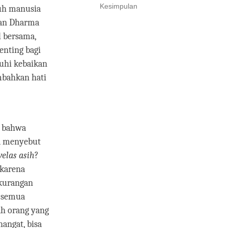
Kesimpulan
buh manusia
gan Dharma
 bersama,
enting bagi
uhi kebaikan
bahkan hati
u bahwa
ta menyebut
elas asih
?
 karena
ekurangan
u semua
ah orang yang
hangat, bisa