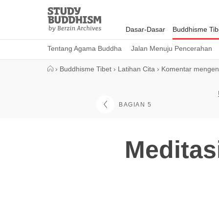
Close
Study
Buddhism
Dasar-Dasar
Buddhisme Tib
Home
Tentang Agama Buddha
Jalan Menuju Pencerahan
›
Buddhisme Tibet
›
Latihan Cita
›
Komentar mengena
BAGIAN 5
Meditas