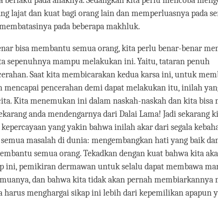
ya berlaku pada anaknya. Sedangkan kita perlu mencoba me
ng lajat dan kuat bagi orang lain dan memperluasnya pada s
membatasinya pada beberapa makhluk.
enar bisa membantu semua orang, kita perlu benar-benar men
ta sepenuhnya mampu melakukan ini. Yaitu, tataran penuh
cerahan. Saat kita membicarakan kedua karsa ini, untuk me
 mencapai pencerahan demi dapat melakukan itu, inilah yan
cita. Kita menemukan ini dalam naskah-naskah dan kita bis
sekarang anda mendengarnya dari Dalai Lama! Jadi sekarang ki
epercayaan yang yakin bahwa inilah akar dari segala kebaha
semua masalah di dunia: mengembangkan hati yang baik dan
membantu semua orang. Tekadkan dengan kuat bahwa kita aka
ap ini, pemikiran dermawan untuk selalu dapat membawa ma
uanya, dan bahwa kita tidak akan pernah membiarkannya 
 harus menghargai sikap ini lebih dari kepemilikan apapun y