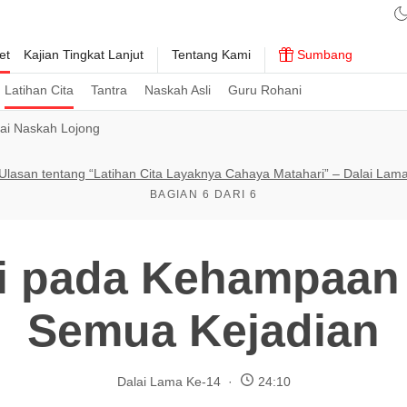
et
Kajian Tingkat Lanjut
Tentang Kami
Sumbang
Latihan Cita
Tantra
Naskah Asli
Guru Rohani
i Naskah Lojong
Ulasan tentang “Latihan Cita Layaknya Cahaya Matahari” – Dalai Lam
BAGIAN 6 DARI 6
i pada Kehampaan 
Semua Kejadian
Dalai Lama Ke-14
24:10