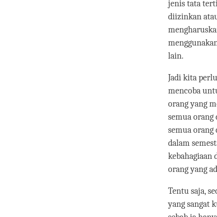
jenis tata ter
diizinkan ata
mengharuskan 
menggunakan 
lain.
Jadi kita per
mencoba untuk
orang yang m
semua orang d
semua orang 
dalam semesta
kebahagiaan 
orang yang ada
Tentu saja, s
yang sangat ku