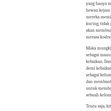
yang hanya m
hewan kejam 
mereka memili
kucing, tidak
akan memburu
merasa kodrat
Maka mungkin
sebagai manus
kebaikan. Dan
demi kebaika
sebagai kelom
dan membantu
untuk memban
sebuah kelom
Tentu saja, 