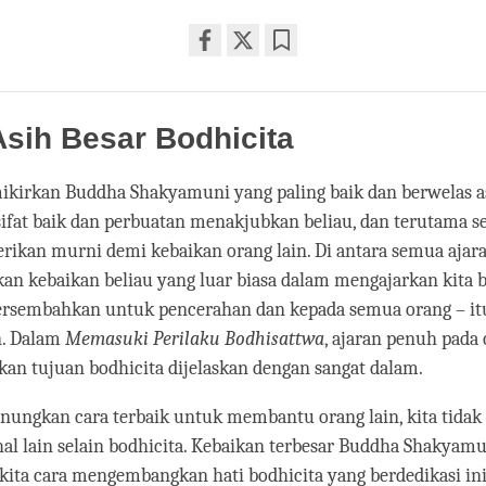
Share
Bookmark
on
facebook
sih Besar Bodhicita
ikirkan Buddha Shakyamuni yang paling baik dan berwelas as
ifat baik dan perbuatan menakjubkan beliau, dan terutama s
erikan murni demi kebaikan orang lain. Di antara semua ajaran
an kebaikan beliau yang luar biasa dalam mengajarkan kita b
persembahkan untuk pencerahan dan kepada semua orang – it
. Dalam
Memasuki Perilaku Bodhisattwa
, ajaran penuh pada 
n tujuan bodhicita dijelaskan dengan sangat dalam.
enungkan cara terbaik untuk membantu orang lain, kita tidak 
l lain selain bodhicita. Kebaikan terbesar Buddha Shakyamu
ita cara mengembangkan hati bodhicita yang berdedikasi ini