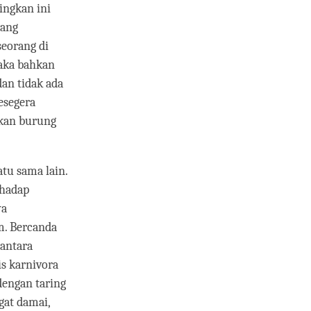
ingkan ini
yang
seorang di
aka bahkan
dan tidak ada
esegera
hkan burung
tu sama lain.
rhadap
ya
m. Bercanda
 antara
is karnivora
dengan taring
gat damai,