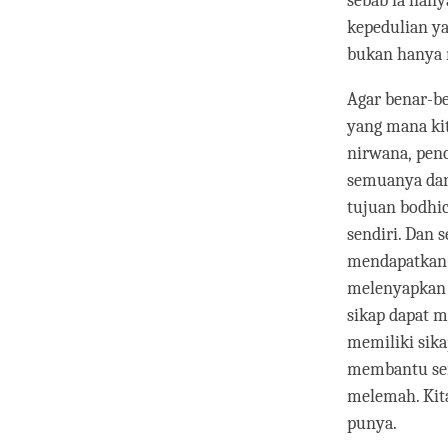
sebab ia han
kepedulian ya
bukan hanya 
Agar benar-b
yang mana ki
nirwana, pen
semuanya dan
tujuan bodhi
sendiri. Dan 
mendapatkan k
melenyapkan 
sikap dapat 
memiliki sik
membantu sem
melemah. Kita
punya.