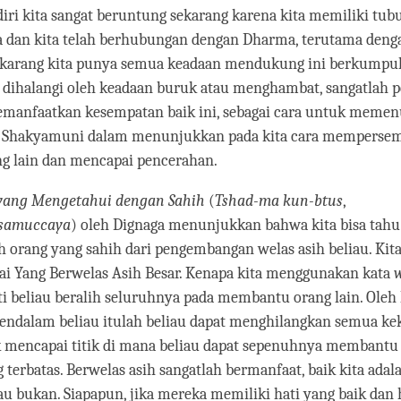
ri kita sangat beruntung sekarang karena kita memiliki tu
a dan kita telah berhubungan dengan Dharma, terutama den
karang kita punya semua keadaan mendukung ini berkumpul
k dihalangi oleh keadaan buruk atau menghambat, sangatlah p
emanfaatkan kesempatan baik ini, sebagai cara untuk memen
 Shakyamuni dalam menunjukkan pada kita cara mempersem
ng lain dan mencapai pencerahan.
a yang Mengetahui dengan Sahih
(
Tshad-ma kun-btus
,
samuccaya
) oleh Dignaga menunjukkan bahwa kita bisa tah
 orang yang sahih dari pengembangan welas asih beliau. Ki
ai Yang Berwelas Asih Besar. Kenapa kita menggunakan kata
w
ti beliau beralih seluruhnya pada membantu orang lain. Oleh
endalam beliau itulah beliau dapat menghilangkan semua k
k mencapai titik di mana beliau dapat sepenuhnya membant
terbatas. Berwelas asih sangatlah bermanfaat, baik kita adal
au bukan. Siapapun, jika mereka memiliki hati yang baik dan 