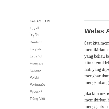
BAHAS LAIN
العربية
Welas A
བོད་ཡིག་
Deutsch
Saat kita mem
English
memikirkan s
yang beliau b
Español
kita memikirk
Français
hati yang di
Italiano
mengharukan
Polski
mengembangka
Português
Русский
Jika kita mer
Tiếng Việt
memikirkan ha
mengajarkan k