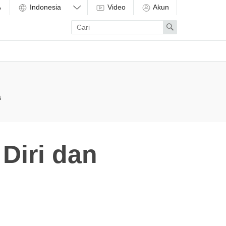
Video
Akun
Enter
Search
search
term
a
Diri dan