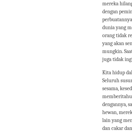
mereka hilang
dengan pemim
perbuatannya 
dunia yang m
orang tidak r
yang akan se
mungkin. Saat
juga tidak in
Kita hidup da
Seluruh susu
sesama, kese
memberitahu 
dengannya, sa
hewan, mereka
lain yang mem
dan cakar dan