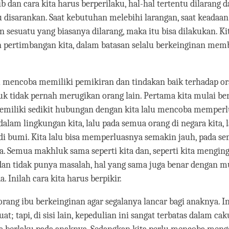
tib dan cara kita harus berperilaku, hal-hal tertentu dilarang 
u disarankan. Saat kebutuhan melebihi larangan, saat keadaan
sesuatu yang biasanya dilarang, maka itu bisa dilakukan. Ki
pertimbangan kita, dalam batasan selalu berkeinginan mem
lu mencoba memiliki pemikiran dan tindakan baik terhadap or
 tidak pernah merugikan orang lain. Pertama kita mulai be
emiliki sedikit hubungan dengan kita lalu mencoba memper
alam lingkungan kita, lalu pada semua orang di negara kita, 
di bumi. Kita lalu bisa memperluasnya semakin jauh, pada 
. Semua makhluk sama seperti kita dan, seperti kita mengin
dan tidak punya masalah, hal yang sama juga benar dengan 
. Inilah cara kita harus berpikir.
eorang ibu berkeinginan agar segalanya lancar bagi anaknya. I
at; tapi, di sisi lain, kepedulian ini sangat terbatas dalam ca