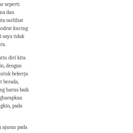
r seperti
ama dan
ita melihat
kodrat kucing
 saya tidak
ra.
n diri kita
in, dengan
untuk bekerja
t berada,
ng harus baik
ngharapkan
gkin, pada
 ajaran pada