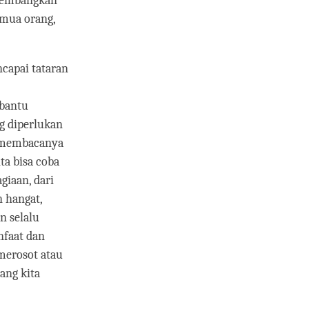
ngembangkan
emua orang,
capai tataran
mbantu
g diperlukan
a membacanya
ta bisa coba
giaan, dari
 hangat,
n selalu
nfaat dan
merosot atau
ang kita