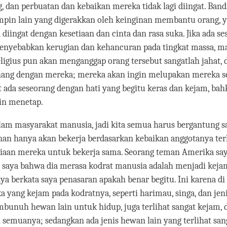
, dan perbuatan dan kebaikan mereka tidak lagi diingat. Band
pin lain yang digerakkan oleh keinginan membantu orang, 
diingat dengan kesetiaan dan cinta dan rasa suka. Jika ada se
enyebabkan kerugian dan kehancuran pada tingkat massa, m
eligius pun akan menganggap orang tersebut sangatlah jahat, 
nang dengan mereka; mereka akan ingin melupakan mereka s
 ada seseorang dengan hati yang begitu keras dan kejam, ba
gin menetap.
lam masyarakat manusia, jadi kita semua harus bergantung sa
nan hanya akan bekerja berdasarkan kebaikan anggotanya te
diaan mereka untuk bekerja sama. Seorang teman Amerika sa
saya bahwa dia merasa kodrat manusia adalah menjadi keja
ya berkata saya penasaran apakah benar begitu. Ini karena di
 yang kejam pada kodratnya, seperti harimau, singa, dan jen
bunuh hewan lain untuk hidup, juga terlihat sangat kejam, 
 semuanya; sedangkan ada jenis hewan lain yang terlihat san