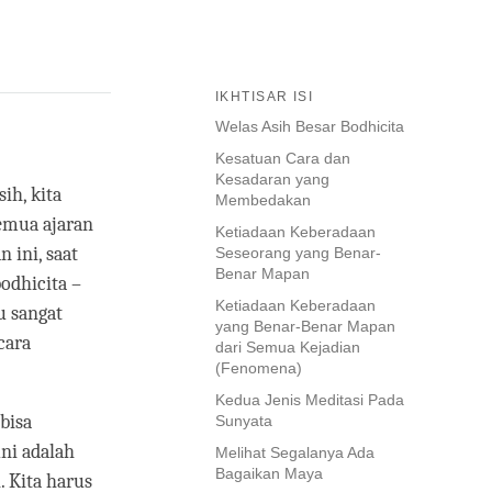
IKHTISAR ISI
Welas Asih Besar Bodhicita
Kesatuan Cara dan
Kesadaran yang
ih, kita
Membedakan
emua ajaran
Ketiadaan Keberadaan
 ini, saat
Seseorang yang Benar-
Benar Mapan
odhicita –
Ketiadaan Keberadaan
u sangat
yang Benar-Benar Mapan
cara
dari Semua Kejadian
(Fenomena)
Kedua Jenis Meditasi Pada
bisa
Sunyata
ni adalah
Melihat Segalanya Ada
Bagaikan Maya
. Kita harus