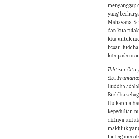
menganggap di
yang berharg
Mahayana. Se
dan kita tida
kita untuk m
besar Buddha
kita pada ora
Ikhtisar Cit
Skt.
Pramana
Buddha adalah
Buddha sebag
Itu karena ha
kepedulian m
dirinya untu
makhluk yang 
taat agama at