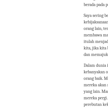
berada pada 
Saya sering b
kebijaksanaan
orang lain, t
membawa manfa
itulah menjad
kita, jika ki
dan memajuka
Dalam dunia i
kebanyakan o
orang baik. M
mereka akan 
yang lain. Ma
mereka pergi.
perebutan ke