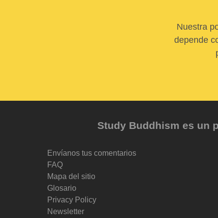
Nuestra po
depende com
Study Buddhism es un pr
Envíanos tus comentarios
FAQ
Mapa del sitio
Glosario
Privacy Policy
Newsletter