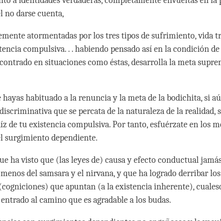
nto a identidades verdaderas, completamente envueltas en la 
l no darse cuenta,
mente atormentadas por los tres tipos de sufrimiento, vida tra
stencia compulsiva. . . habiendo pensado así en la condición d
contrado en situaciones como éstas, desarrolla la meta supre
 hayas habituado a la renuncia y la meta de la bodichita, si a
discriminativa que se percata de la naturaleza de la realidad, 
aíz de tu existencia compulsiva. Por tanto, esfuérzate en los 
l surgimiento dependiente.
ue ha visto que (las leyes de) causa y efecto conductual jamás
ómenos del samsara y el nirvana, y que ha logrado derribar lo
 (cogniciones) que apuntan (a la existencia inherente), cuale
a entrado al camino que es agradable a los budas.