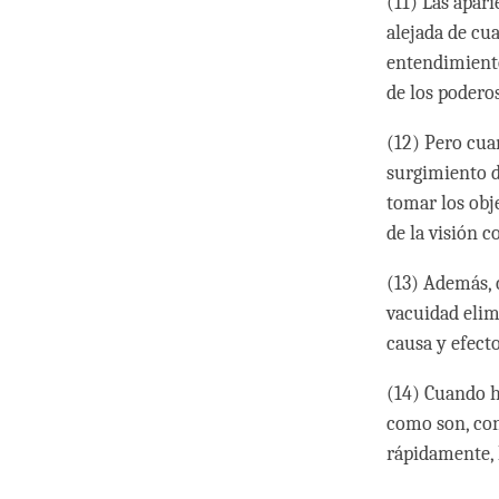
(11) Las apar
alejada de cu
entendimiento
de los podero
(12) Pero cuan
surgimiento 
tomar los obj
de la visión c
(13) Además, 
vacuidad elim
causa y efect
(14) Cuando h
como son, conf
rápidamente, 