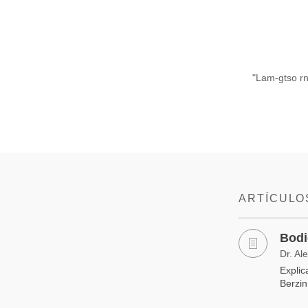
"Lam-gtso r
ARTÍCULO
Bodi
Dr. Al
Explic
Berzin