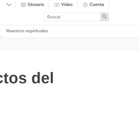
Glosario
Vídeo
Cuenta
Enter
Search
search
term
s
Maestros espirituales
ctos del