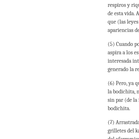
respiros y riq
de esta vida.
que (las leyes
apariencias de
(5) Cuando po
aspira a los e
interesada in
generado la r
(6) Pero, ya q
la bodichita, 
sin par (de l
bodichita.
(7) Arrastrada
grilletes del 