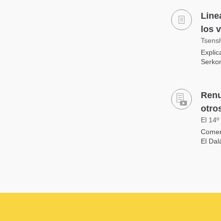
Line
los 
Tsens
Explic
Serkon
Renu
otro
El 14º
Coment
El Dal