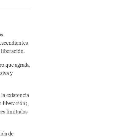
os
descendientes
 liberación.
ro que agrada
siva y
 la existencia
 liberación),
res limitados
ida de