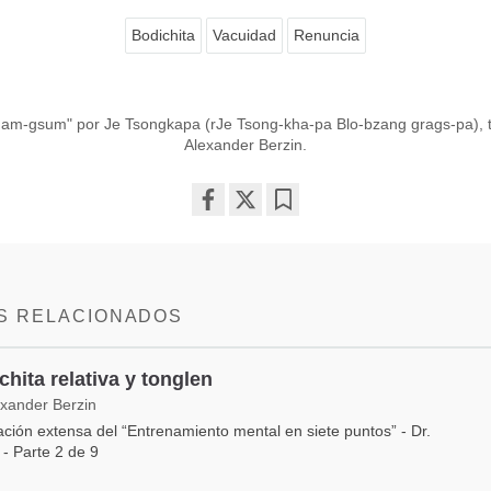
Bodichita
Vacuidad
Renuncia
nam-gsum" por Je Tsongkapa (rJe Tsong-kha-pa Blo-bzang grags-pa), t
Alexander Berzin.
Share
Bookmark
on
facebook
S RELACIONADOS
chita relativa y tonglen
exander Berzin
ación extensa del “Entrenamiento mental en siete puntos” - Dr.
 - Parte 2 de 9