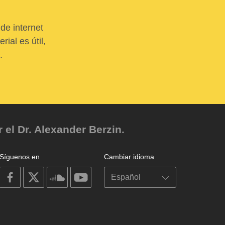
de internet
ial es útil,
.
el Dr. Alexander Berzin.
Síguenos en
Cambiar idioma
on
on
on
on
facebook
X
soundcloud
youtube