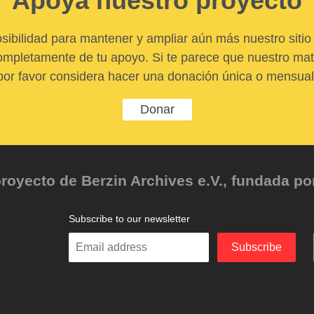
Apoya nuestro proyecto
sibilidad para mantener y ampliar aún más nuestro sitio 
pletamente de tu apoyo. Si te parece que nuestro mater
por favor considera hacer una donación única o mensual
Donar
oyecto de Berzin Archives e.V., fundada por 
Subscribe to our newsletter
Enter
Subscribe
your
email