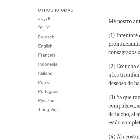
OTROS IDIOMAS
العربية
Me postro an
བོད་ཡིག་
(1) Intentaré 
Deutsch
pronunciamien
English
consagrados de
Français
Indonesia
(2) Escucha c
Italiano
a los triunfan
Polski
deseoso de hac
Português
(3) Ya que to
Русский
compulsiva, s
Tiếng Việt
de hecho, al 
están complet
(4) Al acostu