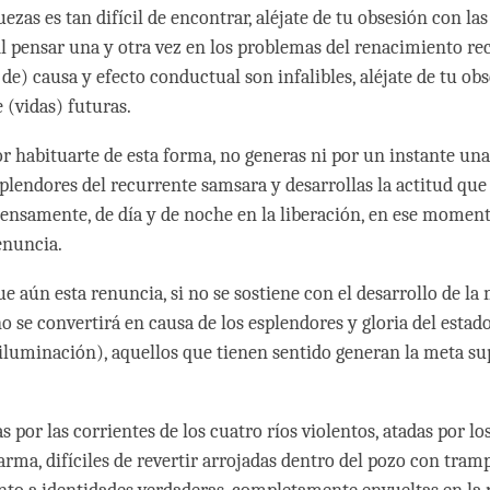
uezas es tan difícil de encontrar, aléjate de tu obsesión con la
 Al pensar una y otra vez en los problemas del renacimiento re
 de) causa y efecto conductual son infalibles, aléjate de tu ob
 (vidas) futuras.
r habituarte de esta forma, no generas ni por un instante un
splendores del recurrente samsara y desarrollas la actitud que
tensamente, de día y de noche en la liberación, en ese moment
enuncia.
ue aún esta renuncia, si no se sostiene con el desarrollo de la
no se convertirá en causa de los esplendores y gloria del estad
a iluminación), aquellos que tienen sentido generan la meta s
s por las corrientes de los cuatro ríos violentos, atadas por lo
karma, difíciles de revertir arrojadas dentro del pozo con tram