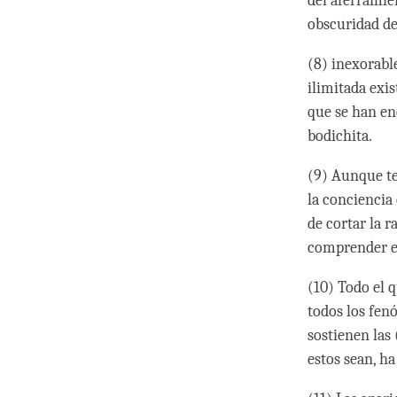
del aferramie
obscuridad de
(8) inexorable
ilimitada exi
que se han en
bodichita.
(9) Aunque te
la conciencia 
de cortar la r
comprender e
(10) Todo el q
todos los fen
sostienen las
estos sean, h