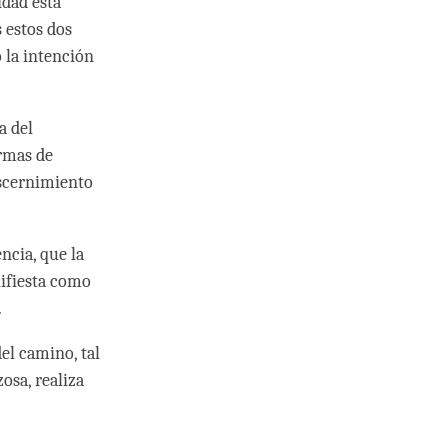
idad está
 estos dos
 la intención
a del
rmas de
iscernimiento
ncia, que la
nifiesta como
.
el camino, tal
osa, realiza