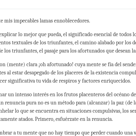
Share
Bookmark
on
facebook
te mis impecables lamas ennoblecedores.
explicar lo mejor que pueda, el significado esencial de todos l
tos textuales de los triunfantes, el camino alabado por los 
 los triunfantes, el pasaje para los afortunados que desean la
on (mente) clara ¡oh afortunado! cuya mente se fía del sende
tes al estar desapegado de los placeres de la existencia compul
er significativa tu vida de respiros y factores enriquecidos.
mar un intenso interés en los frutos placenteros del océano de
in renuncia pura no es un método para (alcanzar) la paz (de la
anhelar lo que se encuentra en situaciones compulsivas, los se
amente atados. Primero, esfuérzate en la renuncia.
mbrar a tu mente que no hay tiempo que perder cuando una v