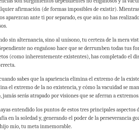
iencias son surgimientos dependientes no engañosos y la vacu
alquier afirmación (de formas imposibles de existir). Mientras
s aparezcan ante ti por separado, es que aún no has realizado
sos.
do sin alternancia, sino al unísono, tu certeza de la mera vist
dependiente no engañoso hace que se derrumben todas tus fo
etos (como inherentemente existentes), has completado el d
orrecta.
cuando sabes que la apariencia elimina el extremo de la existe
ina el extremo de la no existencia, y cómo la vacuidad se ma
o, jamás serás atrapado por visiones que se aferran a extremos
ayas entendido los puntos de estos tres principales aspectos d
ía en la soledad y, generando el poder de la perseverancia goz
hijo mío, tu meta inmemorable.