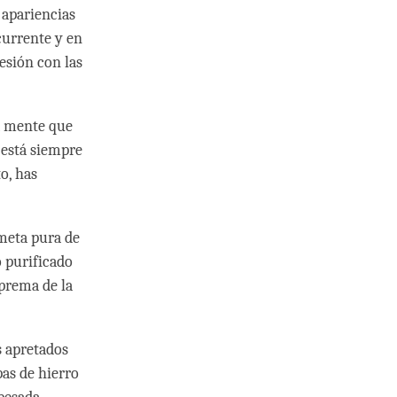
s apariencias
currente y en
sesión con las
a mente que
 está siempre
o, has
 meta pura de
o purificado
uprema de la
s apretados
pas de hierro