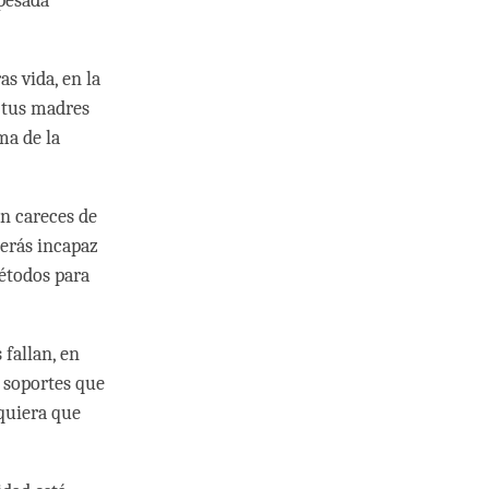
pesada
s vida, en la
e tus madres
ma de la
ún careces de
serás incapaz
métodos para
 fallan, en
s soportes que
squiera que