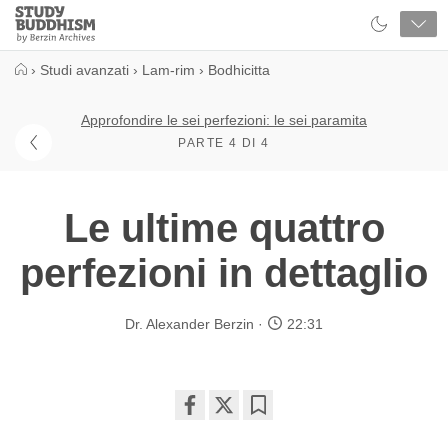
Close
Study
Buddhism
Home
›
Studi avanzati
›
Lam-rim
›
Bodhicitta
Approfondire le sei perfezioni: le sei paramita
PARTE 4 DI 4
Le ultime quattro
perfezioni in dettaglio
Dr. Alexander Berzin
22:31
Share
Bookmark