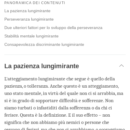
on
PANORAMICA DEI CONTENUTI
facebook
La pazienza lungimirante
Perseveranza lungimirante
Due ulteriori fattori per lo sviluppo della perseveranza
Stabilità mentale lungimirante
Consapevolezza discriminante lungimirante
La pazienza lungimirante
L'atteggiamento lungimirante che segue è quello della
pazienza, o tolleranza. Anche questo è un atteggiamento,
uno stato mentale, in virtù del quale non ci si arrabbia, ma
si è in grado di sopportare difficoltà e sofferenze. Non
siamo turbati o infastiditi dalla sofferenza o da chi ci
ferisce. Questa è la definizione. E il suo effetto – non
significa che non abbiamo più nemici o persone che
cercano di ferirci, ma che non ci arrabbiamo, o scoraggiamo,