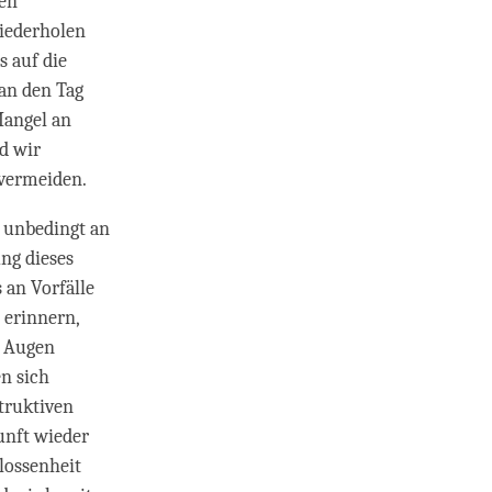
ben
iederholen
 auf die
an den Tag
Mangel an
d wir
 vermeiden.
 unbedingt an
ung dieses
 an Vorfälle
 erinnern,
r Augen
en sich
truktiven
unft wieder
lossenheit