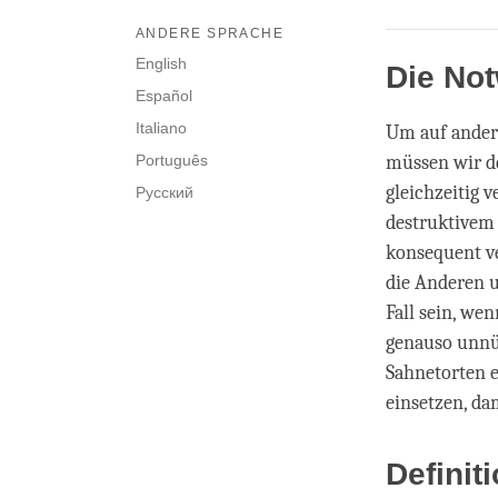
ANDERE SPRACHE
English
Die Not
Español
Italiano
Um auf andere
Português
müssen wir d
gleichzeitig 
Русский
destruktivem 
konsequent ve
die Anderen u
Fall sein, we
genauso unnüt
Sahnetorten e
einsetzen, da
Definit