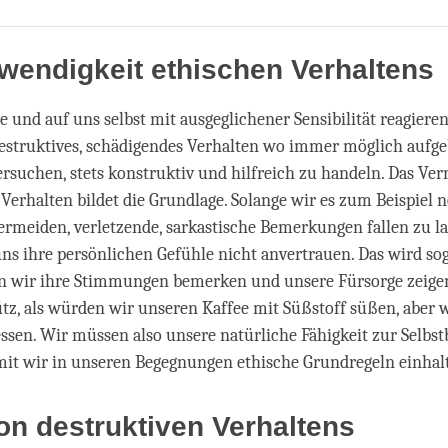
Share
Bookmark
on
facebook
wendigkeit ethischen Verhaltens
 und auf uns selbst mit ausgeglichener Sensibilität reagiere
estruktives, schädigendes Verhalten wo immer möglich aufg
versuchen, stets konstruktiv und hilfreich zu handeln. Das Ve
Verhalten bildet die Grundlage. Solange wir es zum Beispiel 
rmeiden, verletzende, sarkastische Bemerkungen fallen zu l
ns ihre persönlichen Gefühle nicht anvertrauen. Das wird so
nn wir ihre Stimmungen bemerken und unsere Fürsorge zeige
z, als würden wir unseren Kaffee mit Süßstoff süßen, aber w
ssen. Wir müssen also unsere natürliche Fähigkeit zur Selbs
mit wir in unseren Begegnungen ethische Grundregeln einhal
ion destruktiven Verhaltens