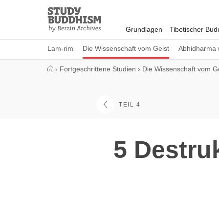
Close
Study
Buddhism
Grundlagen
Tibetischer Bu
Home
Lam-rim
Die Wissenschaft vom Geist
Abhidharma 
›
Fortgeschrittene Studien
›
Die Wissenschaft vom Ge
TEIL 4
5 Destru