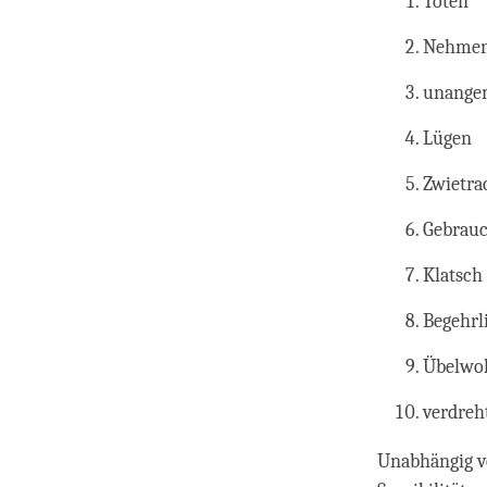
Töten
Nehmen,
unangem
Lügen
Zwietra
Gebrauc
Klatsch
Begehrl
Übelwo
verdreh
Unabhängig vo