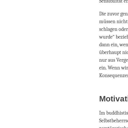
Sensibilität 
Die zuvor gen
müssen nicht
schlagen oder
wurde“ bezieht
dann ein, wen
überhaupt ni
nur aus Ver­g
ein. Wenn wir
Konsequenzen
Motivat
Im buddhisti
Selbstbeherr