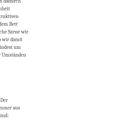
ch dadurch
nheit
truktiven
 dem Bett
che Szene wir
b wir damit
mindest um
ter Umständen
 Der
 immer aus
sind: