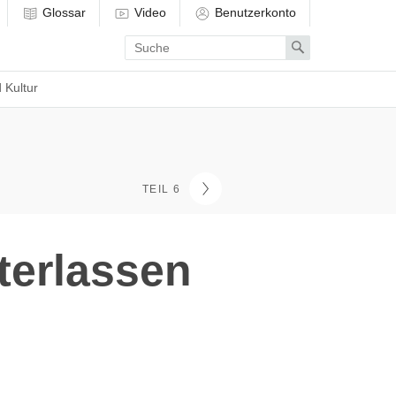
Glossar
Video
Benutzerkonto
Enter
Search
search
term
 Kultur
TEIL 6
terlassen