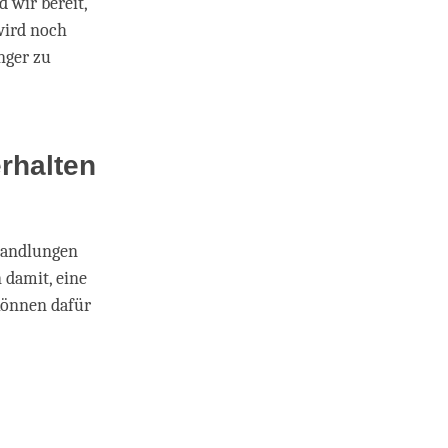
 wir bereit,
wird noch
nger zu
rhalten
Handlungen
 damit, eine
 können dafür