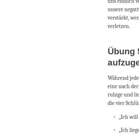
uns endlich v
unsere negat
verstärkt, we
verletzen.
Übung 5
aufzug
Während jede
eine nach der
ruhige und li
die vier Schl
„Ich wil
„Ich lie