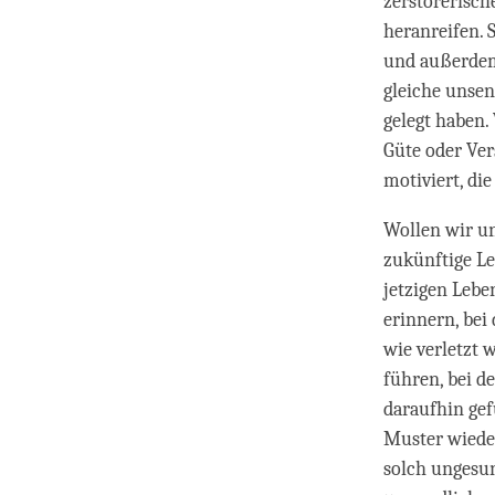
zerstörerisch
heranreifen.
und außerdem
gleiche unsen
gelegt haben.
Güte oder Ver
motiviert, di
Wollen wir un
zukünftige Le
jetzigen Lebe
er­in­nern, b
wie verletzt 
führen, bei d
daraufhin gef
Mus­ter wiede
solch ungesun