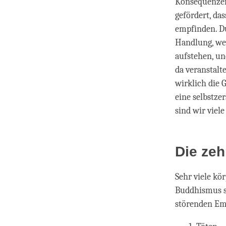
Konsequenzen
gefördert, da
empfinden. Du
Handlung, wen
aufstehen, un
da veranstalt
wirklich die 
eine selbstze
sind wir viel
Die ze
Sehr viele kö
Buddhismus st
störenden Emo