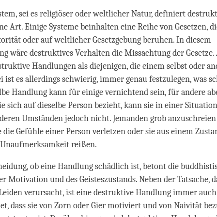
tem, sei es religiöser oder weltlicher Natur, definiert destru
ene Art. Einige Systeme beinhalten eine Reihe von Gesetzen, di
torität oder auf weltlicher Gesetzgebung beruhen. In diesem
 wäre destruktives Verhalten die Missachtung der Gesetze.
struktive Handlungen als diejenigen, die einem selbst oder a
 ist es allerdings schwierig, immer genau festzulegen, was sch
lbe Handlung kann für einige vernichtend sein, für andere abe
e sich auf dieselbe Person bezieht, kann sie in einer Situatio
anderen Umständen jedoch nicht. Jemanden grob anzuschreien
e die Gefühle einer Person verletzen oder sie aus einem Zust
r Unaufmerksamkeit reißen.
heidung, ob eine Handlung schädlich ist, betont die buddhisti
er Motivation und des Geis­teszustands. Neben der Tatsache, d
eiden verursacht, ist eine destruktive Handlung immer auc
t, dass sie von Zorn oder Gier motiviert und von Naivität bez