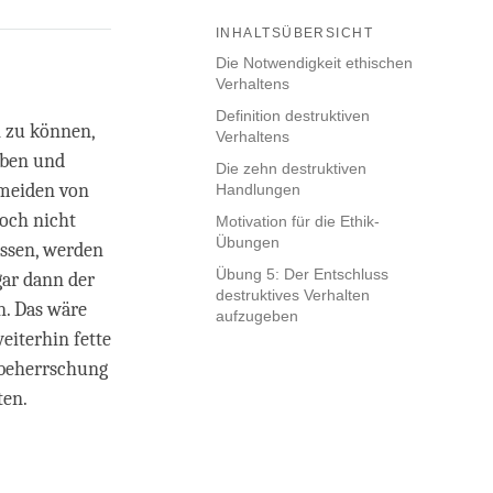
INHALTSÜBERSICHT
Die Notwendigkeit ethischen
Verhaltens
Definition destruktiven
n zu können,
Verhaltens
eben und
Die zehn destruktiven
rmeiden von
Handlungen
noch nicht
Motivation für die Ethik-
Übungen
assen, werden
Übung 5: Der Entschluss
gar dann der
destruktives Verhalten
n. Das wäre
aufzugeben
eiterhin fette
tbeherrschung
ten.