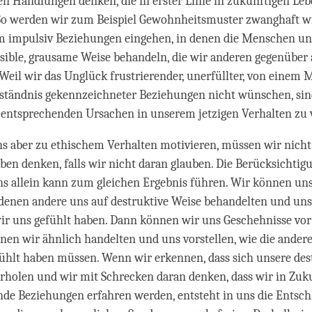
en Handlungen denken, die in erster Linie in zukünftigen Le
 So werden wir zum Beispiel Gewohnheitsmuster zwanghaft w
 impulsiv Beziehungen eingehen, in denen die Menschen uns
sible, grausame Weise behandeln, die wir anderen gegenüber 
 Weil wir das Unglück frustrierender, unerfüllter, von einem 
ständnis ge­kennzeichneter Beziehungen nicht wünschen, sin
e entsprechenden Ursachen in unserem jetzigen Verhalten zu
s aber zu ethischem Verhalten motivieren, müssen wir nicht
ben denken, falls wir nicht daran glauben. Die Berücksichtig
ns allein kann zum gleichen Ergebnis führen. Wir können uns
ei denen andere uns auf destruktive Weise behandelten und uns
wir uns gefühlt haben. Dann können wir uns Geschehnisse vo
enen wir ähnlich handelten und uns vorstellen, wie die ander
ühlt haben müssen. Wenn wir erkennen, dass sich unsere des
rholen und wir mit Schrecken daran denken, dass wir in Zuk
de Beziehungen erfahren werden, entsteht in uns die Entsch