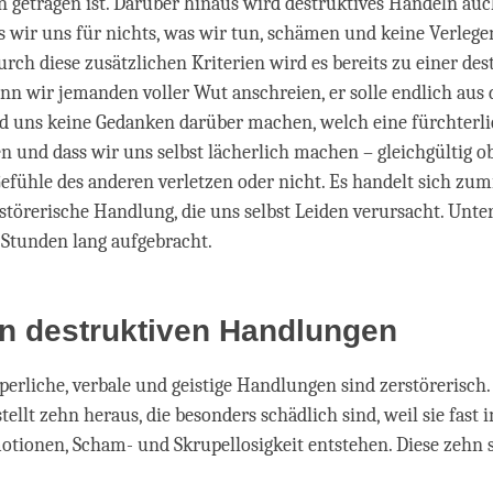
 getragen ist. Darüber hinaus wird destruktives Handeln au
ss wir uns für nichts, was wir tun, schämen und keine Verlege
rch diese zusätzlichen Kriterien wird es bereits zu einer des
n wir jemanden voller Wut anschreien, er solle endlich aus
d uns keine Gedanken darüber machen, welch eine fürchterli
en und dass wir uns selbst lächerlich machen – gleichgültig o
Gefühle des anderen verletzen oder nicht. Es handelt sich zu
rstörerische Handlung, die uns selbst Leiden verursacht. Un
e Stunden lang aufgebracht.
hn destruktiven Handlungen
rperliche, verbale und geistige Handlungen sind zerstörerisch.
ellt zehn heraus, die besonders schädlich sind, weil sie fast
tionen, Scham- und Skrupellosigkeit entstehen. Diese zehn 