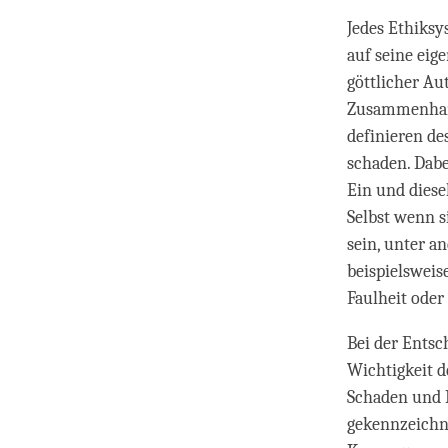
Jedes Ethiksys
auf seine eig
göttlicher Au
Zusammenhang
definieren de
schaden. Dabei
Ein und diese
Selbst wenn si
sein, unter 
beispielsweis
Faulheit ode
Bei der Entsc
Wichtigkeit d
Schaden und L
gekennzeichne