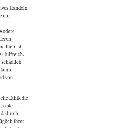
ktives Handeln
e auf
 Andere
nderen
ädlich ist.
r hilfreich.
n schädlich
 kann
and von
sche Ethik die
ass sie
h dadurch
üglich ihrer