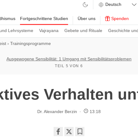
ddhismus
Fortgeschrittene Studien
Über uns
Spenden
und Lehrsysteme
Vajrayana
Gebete und Rituale
Geschichte und
ist
›
Trainingsprogramme
Ausgewogene Sensibilität: 1 Umgang mit Sensibilitätsproblemen
TEIL 5 VON 6
ktives Verhalten un
Dr. Alexander Berzin
13:18