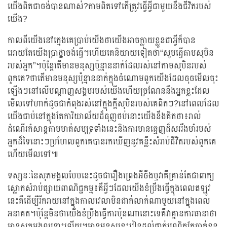
យើងពិតជាចង់បានណាស់?តាមពិតទៅតើត្រូវធ្វើអ្វីជាមួយនឹងជីវិតរបស់
យើង?
កាលពីយើងនៅក្មេងគេប្រាប់យើងថាយើងអាចក្លាយខ្លួនជាអ្វីក៏បាន
អោយតែយើងប្រាថ្នាចង់ធ្វើ។ហើយគេនិយាយទៀតថា“សូមធ្វើតាមសុបិន
របស់អ្នក”។ប៉ុន្តែតើមានមនុស្សប៉ុន្មាននាក់ដែលរស់នៅតាមសុបិនរបស់
ពួកគេ?ថាតើមានមនុស្សប៉ុន្មាននាក់ក្នុងចំណោមពួកយើងដែលចុចមើលចុះ
ឡើងៗនៅលើបណ្តាញសង្គមរបស់យើងហើយច្រណែននឹងអ្នកខ្លះដែល
មើលទៅហាក់ដូចជាកំពុងរស់នៅក្នុងក្តីសុបិនរបស់គេពិតៗ?នៅពេលដែល
យើងជាប់នៅក្នុងតែការិយាល័យដ៏ធុញថប់នោះយើងនឹងគិតថា៖រាល់
ដំណើរកំសាន្តតាមមាត់សមុទ្រទាំងនេះនិងការមានធ្មេញដ៏សររឹងមាំរបស់
អ្នកដ៏ទៃនោះៗប្រហែលពួកគេបានរកឃើញនូវគន្លឹះសំរាប់ជីវិតរបស់ពួកគេ
ហើយមើលទៅ៕
ទស្សនៈនៃសុភមង្គលបែបនេះដូចជារឿងព្រេងអីចឹងឬវាគឺគ្រាន់តែជាពាក្យ
ស្លោកសំរាប់ផ្សាយពាណិជ្ជកម្ម៖គឺអ្វីៗដែលយើងខំប្រឹងធ្វើក្នុងពេលឥឡូវ
នេះគឺដើម្បីរីករាយនៅក្នុងកាលវេលាមិនជាក់លាក់ណាមួយនៅក្នុងពេល
អនាគត។ប៉ុន្តែមិនថាយើងខំប្រឹងធ្វើការប៉ុនណានោះទេគឺវាគ្មានការធានាថា
មានសុភមង្គលនោះឡើយ។មានមនុស្សខ្លះរៀនដល់ថ្នាក់បណ្ឌិតតែធ្លាក់ខ្លួន