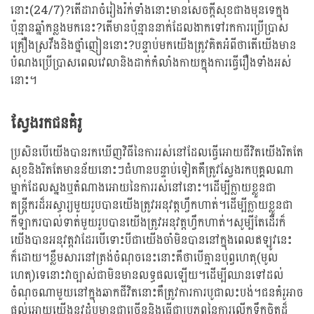
នោះ(24/7)?តើដារាចំរៀងរ៉ក់ទាំងនោះមានសេចក្តីសុខជាងមុនទេក្នុង
ប៉ុន្មានឆ្នាំកន្លងមកនេះ?តើមានប៉ុន្មាននាក់ដែលងាកទៅរកការប្រើប្រាស
គ្រឿងស្រវឹងនិងថ្នាំញៀននោះ?បន្ទាប់មកយើងត្រូវគិតអំពីថាតើយើងមាន
បំណងប្រើប្រាសពេលវេលានិងដាក់កំលាំងកាយក្នុងការធ្វើរឿងទាំងអស់
នោះ។
ស្វែងរកជនគំរូ
ប្រសិនបើយើងបានរកឃើញវិធីនៃការរស់នៅដែលធ្វើអោយជីវិតយើងរិតតែ
សុខនិងរិតតែមានន័យនោះៗជំហានបន្ទាប់ទៀតគឺត្រូវស្វែងរកបុគ្គលណា
ម្នាក់ដែលស្នងឬតំណាងអោយនៃការរស់នៅនោះ។ដើម្បីក្លាយខ្លួនជា
តន្រ្តីករដ៏អស្ចារ្យមួយរូបបានយើងត្រូវអនុវត្តហ្វឹកហាត់។ដើម្បីក្លាយខ្លួនជា
កីឡាករបាល់ទាត់មួយរូបបានយើងត្រូវអនុវត្តហ្វឹកហាត់។សូម្បីតែដើរក៏
យើងបានអនុវត្តវាដែរបើទោះបីជាយើងចាំមិនបាននៅក្នុងពេលឥឡូវនេះ
ក៏ដោយ។ខ្លឹមសារនៅត្រង់ចំណុចនេះនោះគឺថាបើគ្មានបុព្វហេតុ(មូល
ហេតុ)ទេនោះវាច្បាស់ជាមិនមានលទ្ធផលឡើយ។ដើម្បីឈានទៅដល់
ចំណុចណាមួយនៅក្នុងឆាកជីវិតនោះគឺត្រូវការការបូជាលះបង់។ជនគំរូអាច
ផ្តល់អោយយើងនូវដំបូមានជាច្រើននិងធ្វើជាប្រភពនៃការលើកទឹកចិត្តដ៏