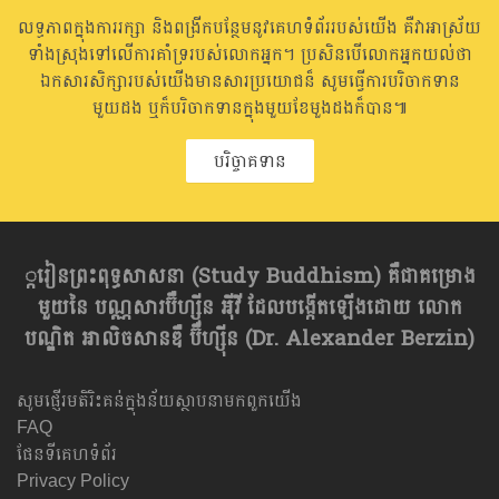
លទ្ធភាពក្នុងការរក្សា និងពង្រីកបន្ថែមនូវគេហទំព័ររបស់យើង គឺវាអាស្រ័យ
ទាំងស្រុងទៅលើការគាំទ្ររបស់លោកអ្នក។ ប្រសិនបើលោកអ្នកយល់ថា
ឯកសារសិក្សារបស់យើងមានសារប្រយោជន៏ សូមធ្វើការបរិចាកទាន
មួយដង ឬក៏បរិចាកទានក្នុងមួយខែមួងដងក៏បាន៕
បរិច្ចាគទាន
្ករៀនព្រះពុទ្ធសាសនា​ (Study Buddhism) គឺជាគម្រោង
មួយនៃ បណ្ណសារប៊ឺហ្សុីន អុីវី ដែលបង្កើតឡើងដោយ លោក
បណ្ឌិត អាលិចសានឌឺ ប៊ឺហ្សុីន (Dr. Alexander Berzin)
សូមផ្ញើរមតិរិះគន់ក្នុងន័យស្ថាបនាមកពួកយើង
FAQ
ផែនទីគេហទំព័រ
Privacy Policy