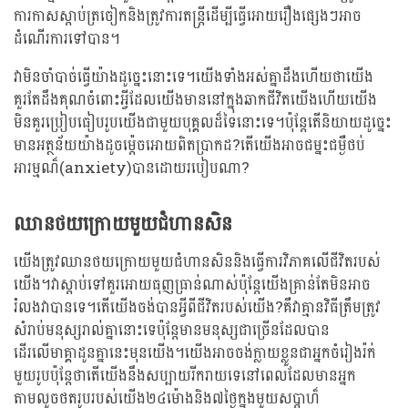
ការកាសស្តាប់ត្រចៀកនិងត្រូវការតន្រ្តីដើម្បីធ្វើអោយរឿងផ្សេងៗអាច
ដំណើរការទៅបាន។
វាមិនចាំបាច់ធ្វើយ៉ាងដូច្នេះនោះទេ។យើងទាំងអស់គ្នាដឹងហើយថាយើង
គួរតែដឹងគុណចំពោះអ្វីដែលយើងមាននៅក្នុងឆាកជីវិតយើងហើយយើង
មិនគួរប្រៀបធៀបរូបយើងជាមួយបុគ្គលដ៏ទៃនោះទេ។ប៉ុន្តែតើនិយាយដូច្នេះ
មានអត្ថន័យយ៉ាងដូចម៉្តេចអោយពិតប្រាកដ?តើយើងអាចជម្នះជម្ងឺថប់
អារម្មណ៏(anxiety)បានដោយរបៀបណា?
ឈានថយក្រោយមួយជំហានសិន
យើងត្រូវឈានថយក្រោយមួយជំហានសិននិងធ្វើការវិភាគលើជីវិតរបស់
យើង។វាស្តាប់ទៅគួរអោយធុញធ្រាន់ណាស់ប៉ុន្តែយើងគ្រាន់តែមិនអាច
រំលងវាបានទេ។តើយើងចង់បានអ្វីពីជីវិតរបស់យើង?គឺវាគ្មានវិធីត្រឹមត្រូវ
សំរាប់មនុស្សរាល់គ្នានោះទេប៉ុន្តែមានមនុស្សជាច្រើនដែលបាន
ដើរលើមាគ្គាដូនគ្នានេះមុនយើង។យើងអាចចង់ក្លាយខ្លួនជាអ្នកចំរៀងរ៉ក់
មួយរូបប៉ុន្តែថាតើយើងនឹងសប្បាយរីករាយទេនៅពេលដែលមានអ្នក
តាមលួចថតរូបរបស់យើង២៤ម៉ោងនិង៧ថ្ងៃក្នុងមួយសប្តាហ៏