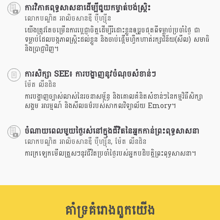
ការវិភាគពុទ្ធសាសនាដើម្បីជួយកម្ចាត់បង់ស្រិ្តះ
លោកបណ្ឌិត អាលិចសានឌឺ បុឺហ្សុីន
យើងត្រូវតែចម្រើនការប្តេជ្ញាចិត្តដើម្បីរំដោះខ្លួនឲ្យរួចផុតពីទម្លាប់ប្រចាំថ្ងៃ ជា
ទម្លាប់ដែលបង្កភាពស្រ្តិះដល់ខ្លួន និងចាប់ផ្តើមហ្វឹកហាត់រក្សាវិន័យ(សីល) សមាធិ
និងប្រាជ្ញាវិញ។
ការសិក្សា SEE៖ ការបង្ហាញនូវចំណុចសំខាន់ៗ
ម៉ែត លីនដិន
ការបង្ហាញច្បាស់លាស់នៃរចនាសម្ព័ន្ធ និងគោលគំនិតសំខាន់ៗនៃកម្មវិធីសិក្សា
សង្គម អារម្មណ៍ និងសីលធម៌របស់សាកលវិទ្យាល័យ Emory។
ចំណាយពេលមួយថ្ងៃរស់នៅក្នុងជីវិតនៃអ្នកកាន់ព្រះពុទ្ធសាសនា
លោកបណ្ឌិត អាលិចសានឌឺ បុឺហ្សុីន, ម៉ែត លីនដិន
ការក្រឡេកមើលត្រួសៗនូវជីវិតប្រចាំថ្ងៃរបស់អ្នកបដិបត្តិព្រះពុទ្ធសាសនា។
គាំទ្រគំរោងពួកយើង