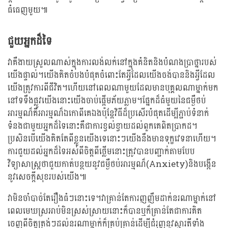
ធំធេញមួយ៕
ជួយអ្នកដ៏ទៃ
វាគឺងាយស្រួលណាស់ក្នុងការលង់លក់នៅក្នុងគំនិតនិងបំណងប្រាថ្នារបស់
យើងផ្ទាល់។យើងគិតចំបងបំផុតចំពោះតែអ្វីដែលយើងចង់បាននិងអ្វីដែល
យើងត្រូវការពីជីវិត។ហើយនៅពេលណាមួយដែលមានបុគ្គលណាម្នាក់មក
នៅទទឹងផ្លូវយើងនោះយើងចាប់ផ្តើមភ័យភ្លាម។ផ្នែកដ៏ធំមួយនៃជម្ងឺថប់
អារម្មណ៏គឺអារម្មណ៏ឯកោពីគេឯងប៉ុន្តែវិធីដ៏ប្រសើរបំផុតដើម្បីភ្ជាប់ទំនាក់
ទំនងជាមួយអ្នកដ៏ទៃនោះគឺជាការខ្វល់ខ្វាយដល់ពួកគេពិតប្រាកដ។
ប្រសិនបើយើងគិតតែពីខ្លួនយើងទេនោះៗយើងនឹងមានទុក្ខវេទនាហើយ។
ការជួយដល់អ្នកដ៏ទៃអស់ពីចិត្តពីថ្លើមនោះត្រូវបានបញ្ជាក់តាមបែប
វិទ្យាសាស្រ្តថាជួយកាត់បន្ថយនូវជម្ងឺថប់អារម្មណ៏(Anxiety)និងបង្កើន
នូវសេចក្តីសុខរបស់យើង៕
វាមិនចាំបាច់តែរឿងធំៗនោះទេ។វាគ្រាន់តែការញញឹមដាក់នរណាម្នាក់នៅ
ពេលមេឃស្រអាប់មិនស្រស់ស្រាយនោះក៏បានឬក៏គ្រាន់តែជាការគិត
ចេញពីចិត្តត្រង់ៗដល់នរណាម្នាក់ក៏គ្រប់គ្រាន់ដើម្បីជំរុញនូវស្មារតីទាំង