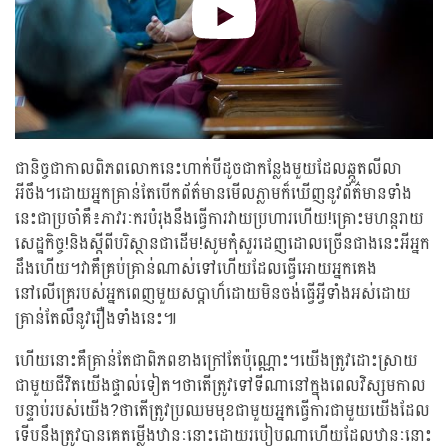
ជានិច្ចជាកាលពិភពលោកនេះហាក់បីដូចជាកន្លែងមួយដែលឆ្កួតលីលា
អីចឹង។ដោយអ្នកគ្រាន់តែបើកព័ត៌មានមើលភ្លាមក៏ឃើញនូវព័ត៌មានទាំង
នេះជាប្រចាំគឺ៖ភាវរៈករបំរុងនឹងធ្វើការវាយប្រហារហើយ!គ្រោះមហន្តរាយ
សេដ្ឋកិច្ច!និងស្តីពីបរិស្ថានជាដើម!សូមកុំសួរដេញដោលច្រើនជាងនេះអីអ្នក
ដឹងហើយ។វាគឺគ្រប់គ្រាន់ណាស់ទៅហើយដែលធ្វើអោយអ្នកគេង
នៅលើគ្រេរបស់អ្នកពេញមួយសប្តាហ៏ដោយមិនចង់ធ្វើអ្វីទាំងអស់ដោយ
គ្រាន់តែលឺនូវរឿងទាំងនេះ៕
ហើយនោះគឺគ្រាន់តែជាពិភពខាងក្រៅតែប៉ុណ្ណោះ។យើងត្រូវដោះស្រាយ
ជាមួយជីវិតយើងផ្ទាល់ទៀត។ថាតើត្រូវទៅទីណានៅក្នុងពេលវិស្សមកាល
បន្ទាប់របស់យើង?ថាតើត្រូវប្រឈមមុខជាមួយអ្នកធ្វើការជាមួយយើងដែល
ទើបនឹងត្រូវបានគេតម្លើងឋានៈនោះដោយរបៀបណាហើយដែលឋានៈនោះ