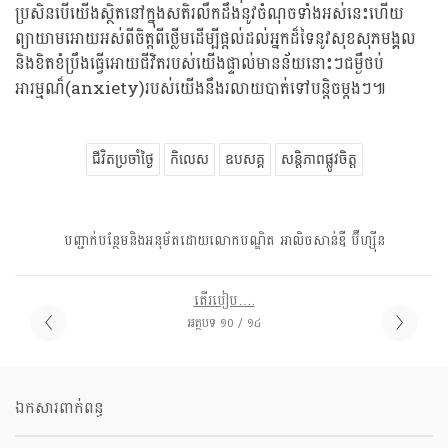
ប្រសិនបើយើងស្ថិតនៅក្នុងសតិរលឹកដឹងនូវចំណុចទាំងអស់នេះហើយ
ព្យាយាមអោយអស់ពីចិត្តពីថ្លើមដើម្បីផ្តល់ដល់អ្នកដ៏ទៃនូវសុខសុភមង្គល
និងខិតខំប្រឹងធ្វើអោយជីវិតរបស់យើងផ្ទាល់មានន័យនោះៗជម្ងឺថប់
អារម្មណ៏(anxiety)របស់យើងនឹងរលាយបាត់ទៅបន្តិចម្តងៗ៕
ជីវិតប្រចាំថ្ងៃ
កិលេស
ឧបសគ្គ
សន្តិភាពផ្លូវចិត្ត
បញ្ជាក់បន្ថែមនិងអនុម័តដោយលោកបណ្ឌិត អាលិចសាន់ឌឺ ប៊ឺហ្សុីន
តើរបៀប….
អត្ថបទ ១០ / ១៤
ឯកសារពាក់ពន្ធ