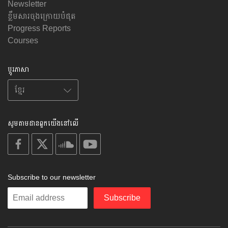
Newsletter
ខ្លឹមសារចុងក្រោយបំផុត
Progress Reports
Courses
ប្តូរភាសា
សូមតាមដានពួកយើងនៅលើ
on
on
on
on
facebook
X
soundcloud
youtube
Subscribe to our newsletter
Enter
Subscribe
your
email