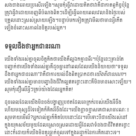
សងខាងអោយប្រសើរឡើង។សូមកុំធ្វើវាដោយគិតថាវាគឺជាកាតព្វកិច្ចប៉ុន្តែ
ត្រូវធ្វើវាដោយចេញពីបំណងពិតៗដើម្បីធ្វើអោយពេលវេលានិងថ្ងៃរបស់
បុគ្គលនោះស្រស់ស្រាយឡើង។បន្ទាប់មកទៀតត្រូវមើលថាមានអ្វីកើត
ឡើងចំពោះសភាពនៃចិត្តរបស់អ្នក។
ទទួលដឹងថាអ្នកជានរណា
យើងទាំងអស់គ្នាចូលចិត្តគិតថាយើងគឺល្អឯកគ្មានពីរ។ប៉ុន្តែនេះគ្រាន់តែ
បញ្ជាក់ថាយើងទាំងអស់គ្នាគឺដូចគ្នានៅពេលដែលយើងនិយាយថា“ទទួល
ដឹងថាអ្នកជានរណា”វាគឺជាការយល់ដឹងពិតប្រាកដថា
យើងគឺជានរណា
។
យើងទាំងអស់គ្នាមានបញ្ហានិងជីវិតល្អឥតខ្ចោះនោះគឺមិនមានសោះឡើយ។
សូមកុំជឿលើអ្វីៗគ្រប់យ៉ាងដែលអ្នកគិត!
ដូចពេលដែលយើងមិនចង់បង្ហាញរូបថតដែលអាក្រក់របស់យើងអីចឹង
ហើយមនុស្សដ៏ទៃទៀតក៏គិតអីចឹងដែរ។យើងខ្លាចខ្មាសគេជាសាធារណៈ៖
សូមទាយមើល៏?អ្នករាល់គ្នាក៏គិតបែបនោះដែរ។បើទោះបីជាយើងរស់នៅ
ក្នុងយុគសម័យមួយដែលស្រោចស្រពដោយអ្វីដែលវាទំនងជាជីវិតឥតខ្ចោះ
នោះក៏ដោយក៏យើងមិនគួរធ្លាក់ចូលទៅក្នុងអន្ទាក់នៃការគិតនោះទេ។