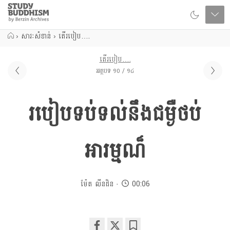
Close
Study
Buddhism
Home
›
សារៈសំខាន់
›
តើរបៀប….
តើរបៀប….
អត្ថបទ ១០ / ១៤
របៀបទប់ទល់នឹងជម្ងឺថប់
អារម្មណ៏​
ម៉ែត លីនដិន
00:06