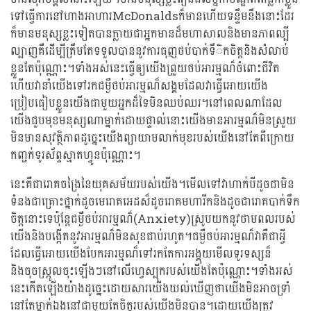
ទៅធ្វើការនៅហាងអាហារMcDonaldsក៏មានហើយទន្ទឹមនឹងនោះដែរ
ក៏មានមនុស្សខ្លះទៀតបានក្លាយជាអ្នកមានដ៏មហាសាលនិងមានភាពល្បី
ល្បាញគឺដើម្បីត្រឹមតែទទួលបាននូវការធុញថប់បាក់ទឹិកចិត្តនិងសំលាប់
ខ្លួនតែប៉ុណ្ណោះ។ទាំងអស់នេះធ្វើឲ្យយើងព្រួយថប់អារម្មណ៏ចំពោះជីវិត
ហើយវានាំយើងទៅរកជម្ងឺថប់អារម្មណ៏សង្គមដែលវាធ្វើអោយយើង
ប្រៀបធៀបខ្លួនយើងជាមួយអ្នកដ៏ទៃមិនឈប់ឈរ។នៅពេលណាដែល
យើងជួបមុខមនុស្សណាម្នាក់ដោយផ្ទាល់នោះយើងមានអារម្មណ៏មិនស្រួយ
មិនមានសុវត្ថិភាពដូច្នេះយើងព្យាយាមលាក់មុខរបស់យើងនៅតែពីក្រោយ
កញ្ជក់ទូរស័ព្ទស្មាតហ្វូនប៉ុណ្ណោះ។
នេះគឺជារោគចង្រៃនៃយុគសម័យរបស់យើង។មើលទៅវាហាក់បីដូចជាមិន
ទំនងជាគ្រោះថ្នាក់ដូចមេរោគអេដស៏ដូចរោគមហារីកនិងដូចជារោគបាក់ទឹក
ចិត្តនោះទេប៉ុន្តែជម្ងឺថប់អារម្មណ៏(Anxiety)ស្រូបយកនូវថាមពលរបស់
យើងនិងបង្កើតនូវអារម្មណ៏មិនសុខជាប់រហូត។ជម្ងឺថប់អារម្មណ៏វាគឺជាអ្វី
ដែលធ្វើអោយយើងបែកអារម្មណ៏ទៅរកតែការអង្គុយមើលទូរទស្សន៏
និងចុចស្រ្កូលចុះឡើងៗនៅលើហ្វេស្បុករបស់យើងតែប៉ុណ្ណោះ។ទាំងអស់
នេះកើតឡើងយ៉ាងដូច្នេះដោយសារយើងយល់ឃើញថាយើងមិនអាចទ្រាំ
នៅតែម្នាក់ឯងនៅជាមួយតែចិត្តរបស់យើងមិនបាន។ដោយយើងត្រូវ