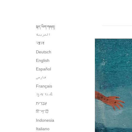
སྐད་ཡིག་གཞན།
العربية
বাংলা
Deutsch
English
Español
فارسی
Français
ગુજરાતી
हिन्दी
Indonesia
Italiano