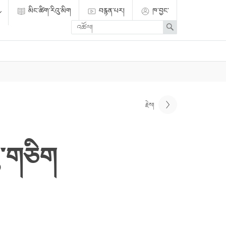
མིང་ཚིག་རིའུ་མིག
བརྙན་པར།
ཁ་བྱང་
Enter
Search
search
term
རྗེས།
་གཅིག