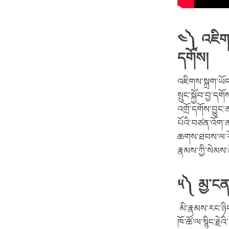
༤༽ འཇིགས་
དགོས།
འཇིགས་སྐྲག་ཡོ
སྲུང་སྐྱོབ་བྱ་ད
འགྲོ་དགོས་བྱུང་
པོའི་བཙན་འོག་
ཆགས་ཐབས་ལ་རོག
རྣམས་ཀྱི་སེམས
༥༽ མྱ་ངན་
མི་རྣམས་རང་ཉིད
ཁོ་ཚོ་ལ་སྙིང་རྗ