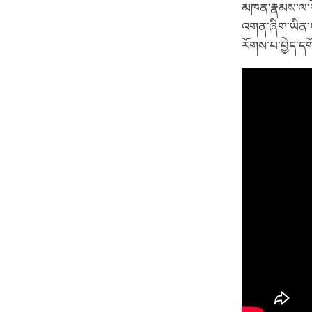
མཁན་རྣམས་ལ་རོ
འགན་ཞིག་ཡིན་པ
རོགས་པ་བྱེད་ད