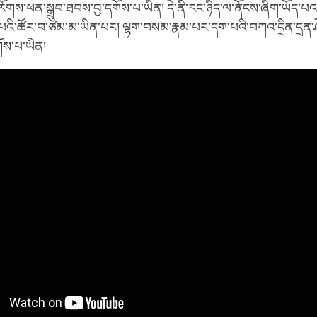
གས་ཕན་སྒྲུབ་ཐབས་བྱ་དགོས་པ་ཡིན། དེ་ནི་རང་ཉིད་ལ་ནོངས་ཞིག་ཡོད་
འི་ཚོར་བ་ཙམ་མ་ཡིན་པར། ལྷག་བསམ་རྣམ་པར་དག་པའི་བཀའ་དྲིན་དྲན་ཤེས
གོས་པ་ཡིན།