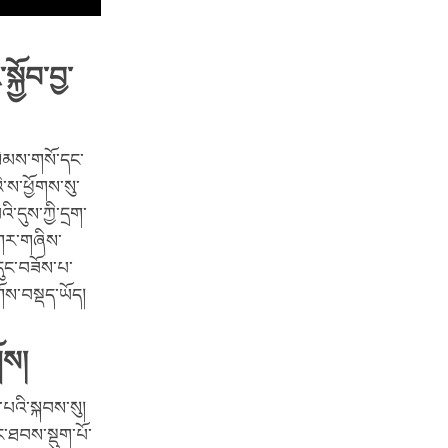
ྱོབ་བྱ་
སེམས་གསོ་དང་
ི་ས་ཕྱོགས་སུ་
ི་དུས་ཀྱི་དྲག་
་གར་གཞིས་
ུང་བཟོས་པ་
ོས་བསྡད་ཡོད།
ོས།
་པའི་སྐབས་སུ།
ཡང་ཐབས་སྡུག་པོ་