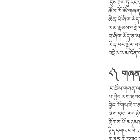
དུས་རྟག་ཏུ་རང་ཉ
ཚོས་ཁོ་ཚོ་གཞན་
ཆེན་པོ་ཞིག་ཡོད
ལམ་རྣམས་འགྲེལ་
བ་ཞིག་ཡོད་ན་མ
ཡིན་པར་སྤྱིར་བཏ
འབྲེལ་ལམ་དོན་
༨༽ གཞན་གྱ
ང་ཚོས་གཞན་ལ་ར
པ་བྱེད་ཡག་ཐབས་
བྱེད་རོགས་ཟེར
ཞིག་དང་། རང་ཉིད
གྲོགས་པོ་མཉམ་ད
ཉིད་དགའ་བའི་ཟ
གཞན་གྱི་དགའ་ས