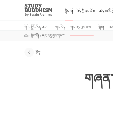
Close
Study
Buddhism
སྙིང་པོ།
བོད་ཀྱི་ནང་ཆོས།
ཚད་མཐོའི་སླ
Home
གོ་ལ་སྤྱིའི་རིན་ཐང་།
་་་ གང་རེད།
གང་འདྲ་བྱས་ནས་་་་
སྒོམ།
བཅར
›
སྙིང་པོ།
›
གང་འདྲ་བྱས་ནས་་་་
སྔོན།
གཞན་