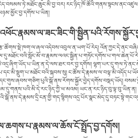
ོ་རེད་བསམས་ཏེ་མཐོང་ཆུང་མི་བྱ་བར། རང་ཉིད་ཁོ་ཚོའི་གནས་སྟངས་ནང་འཛ
ཉམ་མྱོང་བྱ་དགོས་པ་ཡིན།
ཕོང་རྣམས་ལ་ཟང་ཟིང་གི་སྦྱིན་པའི་རོགས་སྐྱོར་
་རྩ་ཚོགས་སྡེ་ཁག་ལ་ཞལ་འདེབས་འབུལ་ན་ཡག་པོ་རེད། འོན་ཀྱང་དེ་ནང་བཞི
ྱིལ་དུ་མཐོང་བའི་སློང་མོ་བ་རྣམས་ལའང་སྦྱིན་པ་གཏོང་དགོས་པ་གལ་ཆེན་པོ་རེ
་འདྲ་ཞིག་ཡོད་པ་ཡིན་ན་དེ་ལས་ཐར་བར་བྱ་དགོས། ལྷག་པར་དུ་གལ་ཏེ་ནང་མེད
དང་མི་སྡུག་པ་མཐོང་བའི་སྐབས་སུ། ང་ཚོས་དེ་རྣམས་ལ་བལྟ་མི་འདོད་པ་ཡོང
ང་གུས་ཞབས་གཅིག་པུའི་སྒོ་ནས་རོགས་སྐྱོར་བྱེད་དགོས་བསྡད་ཡོད། བསམ་བ
་ལམ་དུ་གནས་པའི་མི་དེ་རང་ཉིད་ཀྱི་ཕ་མའམ། ཡང་ན་རང་ཉིད་བུ་ལྟ་བུ་ཡིན་ན།
བའི་སྒོ་ནས་དེ་རྣམས་དྲི་ངན་གྱི་གད་སྙིགས་འདྲ་པོར་སྣང་མེད་དུ་བཏང་སྟེ་གང་འདྲ
་ཆགས་པ་རྣམས་ལ་ཆོས་ངོ་སྤྲོད་བྱ་དགོས།