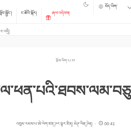
ོབ་སྦྱོང་།
ང་ཚོའི་སྐོར།
ཞལ་འདེབས།
་འདྲི།
རྩོམ་ཡིག ༥ / ༡༡
ལ་ཕན་པའི་ཐབས་ལམ་བཅུ
འབུམ་རམས་པ་ཨེ་ལེག་ཛན་ཌར་བྷར་ཛིན།
མེཊ་ལིན་ཌེན།
00:41