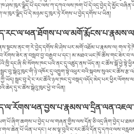
་ཁ་ཤས་ཁུར་ལྗིད་པོ་དང་ལས་ཀ་དཀའ་ལས་ཁག་པོ་དེ་འདྲ་བྱེད་དེ་མྱོང་བཞིན་པ
་ལ་ཁུར་ལྗིད་པོ་དེ་མཉམ་དུ་ཁུར་ཏེ་རོགས་པ་བྱེད་དགོས་པ་ཡིན།
ད་རང་ལ་ཕན་ཐོགས་པ་ལ་མགོ་རྨོངས་པ་རྣམས་ལ་
ས་སྟངས་ནང་ག་རེ་བྱེད་དགོས་མི་ཤེས་པར་མགོ་འཐོམ་པ་རྣམས་ལ། གལ་ཏེ་ཁོ
ྱབ་རོགས་ཟེར་ན་བསླབ་བྱ་བརྒྱབ་པ་དང་། མ་མཐའ་ཡང་ཁོ་ཚོས་གང་ཟེར་བ་
འི་ཁྱི་དང་ཞི་མི་སོགས་ཁང་པའི་ནང་དུ་འཚུད་ནས་ཡོད་ན། ང་ཚོས་སྒོ་ཕྱེ་སྟེ་ཕ
་སྦྲང་བུ་སྒེའུ་ཁུང་གི་ཉེ་འཁོར་དུ་འཁྱུག་སྟེ་འཕུར་བའི་སྐབས་སུའང་ང་ཚོས་རྩ་
ྱེད་ཀྱི་ཡོད། སྦྲང་བུ་དེ་ང་རང་ཚོའི་ཉལ་ཁང་དུ་བསྡད་འདོད་མེད་པར་ཕྱིར་ལོགས་ལ
ི་ཆེད་དུ་ང་ཚོས་སྒེའུ་ཁུང་ཕྱེ་བ་ཡིན།
ད་ལ་རོགས་ཕན་བྱས་པ་རྣམས་ལ་དྲིན་ལན་འཇལ་
ཡག་པོ་ཞིག་ཆགས་པ་བྱེད་པ་ལ་གཞན་གྱིས་ལས་དོན་ཅི་འདྲ་ཞིག་བྱེད་པ་ཐམ
་གལ་ཆེན་པོ་ཡིན་པ་དང་། ཕ་མ་ལྟ་བུའི་ང་རང་ཚོའི་དོན་དུ་དཀའ་ལས་བརླབ