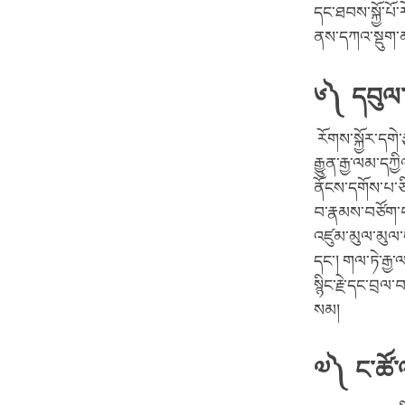
དང་ཐབས་སྐྱོ་པ
ནས་དཀའ་སྡུག་མ
༦༽ དབུལ་འ
རོགས་སྐྱོར་དགེ
རྒྱུན་རྒྱ་ལམ་དཀ
ནོངས་དགོས་པ་ཅི
བ་རྣམས་བཙོག་པ་
འཛུམ་མུལ་མུལ་ད
དང་། གལ་ཏེ་རྒྱ
སྙིང་རྗེ་དང་བྲལ་
སམ།
༧༽ ང་ཚོ་ལ