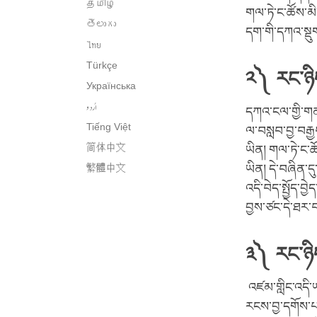
தமிழ்
གལ་ཏེ་ང་ཚོས་མི
తెలుగు
དག་གི་དཀའ་སྡུག
ไทย
Türkçe
༢༽ རང་ཉི
Українська
اُردو
དཀའ་ངལ་གྱི་གན
Tiếng Việt
ལ་བསླབ་བྱ་བརྒ
简体中文
ཡིན། གལ་ཏེ་ང་ཚོ
繁體中文
ཡིན། དེ་བཞིན་དུ
འདི་བེད་སྤྱོད་བ
བྱས་ཙང་དེ་ཐར་བའ
༣༽ རང་ཉི
འཛམ་གླིང་འདི་
རངས་བྱ་དགོས་པ