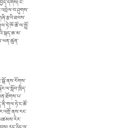
བྱེད་དགོས། ང་
ང་འབྲེལ་བ་ཤུགས་
གཞི་རྩའི་ཐབས་
ེ་ཁོ་ཚོ་ལ་སྤྲོ་
ི་སྐད་ཆ་མ་
ོས་ཕན་ཚུན་
་སྒོ་ནས་རོགས་
་ལ་སློབ་ཁྲིད་
ཕན་ཐོགས་པ་
་ནི་གལ་ཏེ་ང་ཚོ་
ེར་འགྲོ་ནས་རང་
 མཚམས་རེར་
ྐབས། རང་ཉིད་ལ་