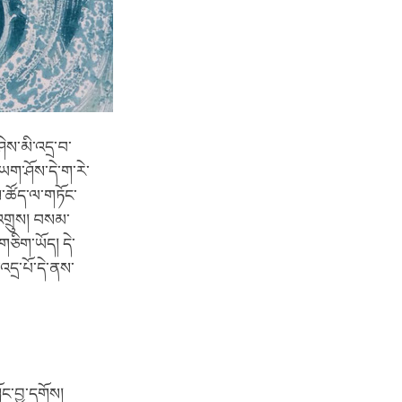
ེས་མི་འདྲ་བ་
ག་ཤོས་དེ་ག་རེ་
ུས་ཚོད་ལ་གཏོང་
་འགྲུས། བསམ་
ིག་ཡོད། དེ་
དྲ་པོ་དེ་ནས་
ང་བྱ་དགོས།