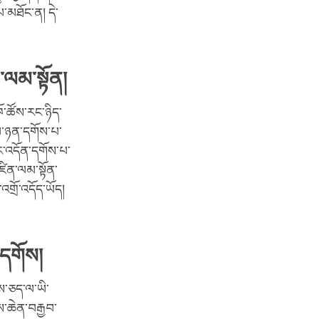
་མཐོང་ན། དེ་
ལམ་སྟོན།
་ཚོས་རང་ཉིད་
ལ་ཉན་དགོས་པ་
ྱིར་འདོན་དགོས་པ་
འཛིན་ལམ་སྟོན་
་འགྲོ་འདོད་ཡོད།
དགོས།
ས་ཅད་ལ་ཡི་
ས་ཆེན་བརྒྱབ་