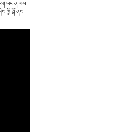
པའམ། ཡང་ན་ལས་
་ཀྱི་སྒོ་ནས་