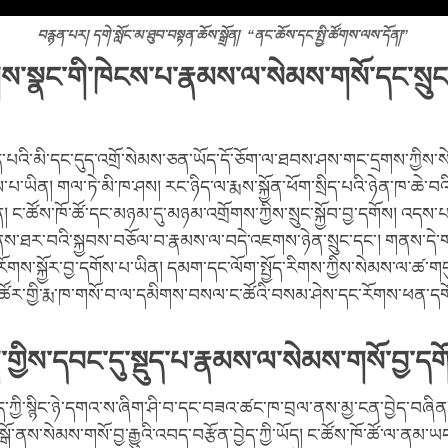
བརྙན་པར། དགེ་སློང་མ་ཐུབ་བསྟན་ཆོས་སྒྲོན། “ནང་ཆོས་དང་སྤྱི་ཚོགས་ལས་དོན།”
སྣང་གི་ཁེངས་པ་རྣམས་ལ་སེམས་གསོ་དང་སྲུང་སྐ
ད་པའི་མི་དང་དུད་འགྲོ་སེམས་ཅན་ཡོད་དོ་ཅོག་ལ་ཐབས་ཤས་གང་དྲགས་ཀྱིས་
གོས་པ་ཡིན། གལ་ཏེ་མི་ཁ་ཤས། རང་ཉིད་ལ་རྨས་སྐྱོན་ཕོག་སྲིད་པའི་ཉེན་ཁ་ཆེ་བའ
ན། ང་ཚོས་ཁོ་ཚོ་དང་མཉམ་དུ་མཉམ་འགྲོགས་ཀྱིས་སྲུང་སྐྱོབ་བྱ་དགོས། འདས་པའ
ནས་ཐར་བའི་སྐྱབས་བཅོལ་བ་རྣམས་ལ་བདེ་འཇགས་ཉེན་སྲུང་དང་། གནས་དེ
ས་སྐྱོར་བྱ་དགོས་པ་ཡིན། དམག་དང་ལོག་སྤྱོད་རིགས་ཀྱིས་སེམས་ལ་ཚ་གད
་ཚོར་གྱི་རྨ་ཁ་གསོ་བ་ལ་དམིགས་བསལ་ང་ཚོའི་བསམ་ཤེས་དང་རོགས་ཕན་དག
གྱིས་དབང་དུ་སྡུད་པ་རྣམས་ལ་སེམས་གསོ་བྱ་དག
་ཀྱི་སྙིང་ཉེ་དགའ་ས་ཞིག་ཤི་བ་དང་བཟའ་ཚང་ཁ་བྲལ་ནས་མྱ་ངན་བྱེད་བཞིན
ེའི་སྒོ་ནས་སེམས་གསོ་བྱ་རྒྱུའི་འབད་བརྩོན་བྱེད་ཀྱི་ཡོད། ང་ཚོས་ཁོ་ཚོ་ལ་ནམ་