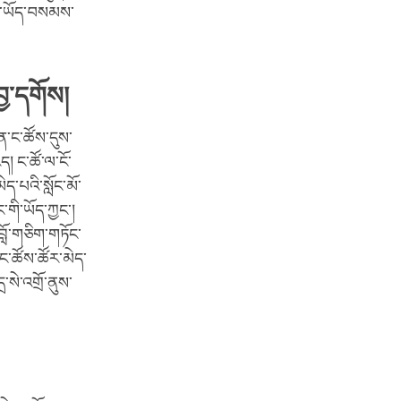
ུལ་ཡོད་བསམས་
བྱ་དགོས།
ན་ང་ཚོས་དུས་
ད། ང་ཚོ་ལ་ངོ་
་པའི་སློང་མོ་
་གི་ཡོད་ཀྱང་།
ློ་གཅིག་གཏོང་
 ང་ཚོས་ཚོར་མེད་
་སེ་འགྲོ་ནུས་