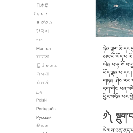
日本語
ខ្មែរ
ಕನ್ನಡ
한국어
ລາວ
ཉིན་ལྟར་མི་དང་
Монгол
མང་པོ་ཡོད་པ་ཡ
मराठी
ཡིན་པ་ཧ་གོ་བ་བྱ
မြန်မာဘာသာ
ཕོད་ལྡན་པ་དང་།
नेपाली
གཏན། ཤེས་རབ་
ਪੰਜਾਬੀ
དག་གིས་ཕན་འདོག
پنجابی
ཕྱིར་འདོན་པར་བ
Polski
Português
༡༽ སྡུག་བ
Русский
සිංහල
སེམས་ཅན་ནད་པ་ད