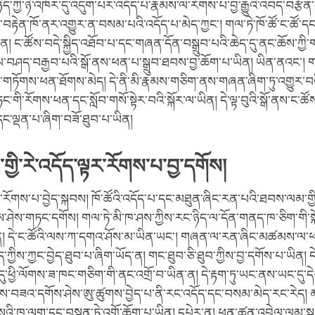
ིད་ཀྱི་ཉེ་འཁོར་དུ་འདུག་པར་འདོད་པ་རྣམས་ལ་རོགས་པ་བྱ་རྒྱུའི་འབད་བརྩོན་
བརྟེན་ཁོ་ནར་འགྱུར་ན་བསམ་པའི་འདོད་པ་མེད་ཀྱང་། གལ་ཏེ་ཁོ་ཚོ་ང་ཚོ་ད
་ན། ང་ཚོས་བདེ་སྐྱིད་འཐོབ་པ་དང་གཞན་དོན་བསྒྲུབ་པའི་ཆེད་དུ་ནང་ཆོས་ཀྱི་
བཤད་བརྒྱབ་པའི་སྒོ་ནས་ཕན་པ་སྒྲུབ་ཐབས་བྱ་ཆོག་པ་ཡིན། ཡིན་ནའང་། གལ་ཏ
་གཏོགས་ཕན་ཐོགས་མེད། དེ་ནི་མི་རྣམས་གཅིག་ནས་གཞན་ཞིག་ཏུ་འགྱུར་བའ
ང་གི་རོགས་ཕན་དང་སློབ་གསོ་སྟེར་བའི་སྐོར་ལ་ཡིན། དེ་ལྟ་བུའི་སྒོ་ནས་ང་ཚ
དང་ལྡན་པ་ཞིག་བཟོ་ཐུབ་པ་ཡིན།
ི་རེ་འདོད་ལྟར་རོགས་པ་བྱ་དགོས།
ོགས་པ་བྱེད་སྐབས། ཁོ་ཚོའི་འདོད་པ་དང་མཐུན་ཞིང་རན་པའི་ཐབས་ལམ་གྱི
ཤེས་གཏང་དགོས། གལ་ཏེ་མི་ཁ་ཤས་ཀྱིས་རང་ཉིད་ལ་དོན་གནད་ཁ་ཅིག་གི་སྐོར
་ན། དེ་ང་ཚོའི་ལས་ཀ་དགའ་ཤོས་མ་ཡིན་ཡང་། གཞན་ལ་རན་ཞིང་མཚམས་ལ་
་ཀྱིས་ཀྱང་བྱེད་ཐུབ་པ་ཞིག་ཡོད་ན། གང་ཐུབ་ཅི་ཐུབ་ཀྱིས་བྱ་དགོས་པ་ཡིན། དེ
ུ་ཕྱི་ལོགས་ཟ་ཁང་གཅིག་གི་ནང་འགྲོ་བ་ཡིན་ན། དེ་རྟག་ཏུ་ཡང་ནས་ཡང་དུ་ད
ས་བཟའ་དགོས་ཤེས་ཨུ་ཚུགས་བྱེད་པ་ནི་རང་འདོད་དང་བསམ་མེད་རང་རེད།
འི་ཁ་ལག་དང་བསྟུན་ཏེ་འགྲོ་ཆོག་པ་ཡིན། དཔེར་ན། ཕན་ཚུན་འབྲེལ་ལམ་ས