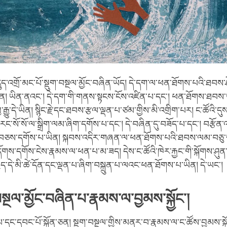
དུད་འགྲོ་མང་པོ་སྡུག་བསྔལ་མྱོང་བཞིན་ཡོད། དེ་དག་ལ་ཕན་ཐོགས་པའི་ཐབས་ཤ
ིན། ཡིན་ནའང་། དེ་དག་གི་གནས་སྟངས་ངོས་འཛིན་པ་དང་། ཕན་ཐོགས་ཐབས་ཡ
་རྒྱུ་དེ་ཡིན། སྙིང་རྗེ་དང་ཐབས་རྩལ་ལྡན་པ་ཙམ་གྱིས་མི་འགྲིག་པར། ང་ཚོའི་ད
 རང་སོ་སོ་ལ་སྒྲིག་ལམ་ཞིག་དགོས་པ་དང་། དེ་བཞིན་དུ་བཟོད་པ་དང་། བརྩོན
བཅས་དགོས་པ་ཡིན། སྐབས་འདིར་གཞན་ལ་ཕན་ཐོགས་པའི་ཐབས་ལམ་བཅུ་གཅ
ས་དགོས་ངེས་རྣམས་ལ་ཕན་པ་མ་ཟད། དེས་ང་ཚོའི་ཁེར་རྐྱང་གི་སྐོགས་ཤུན་འ
ྱེད་དེ་མི་ཚེ་དོན་དང་ལྡན་པ་ཞིག་བསྐྲུན་པ་ལའང་ཕན་ཐོགས་པ་ཡིན། དེ་ཡང་།
སྔལ་མྱོང་བཞིན་པ་རྣམས་ལ་བྱམས་སྐྱོང་།
ང་དབང་པོ་སྐྱོན་ཅན། སྡུག་བསྔལ་གྱིས་མནར་བ་རྣམས་ལ་ང་ཚོས་བྱམས་སྐྱོ