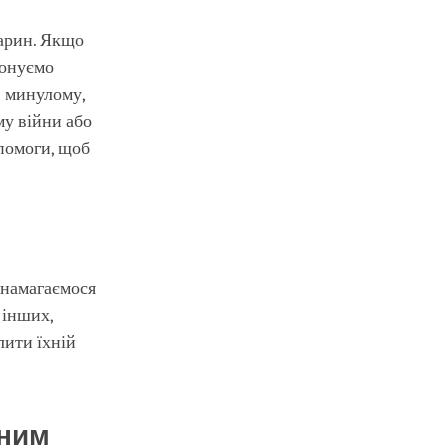
варин. Якщо
понуємо
в минулому,
му війни або
опомоги, щоб
 намагаємося
 інших,
лити їхній
дним