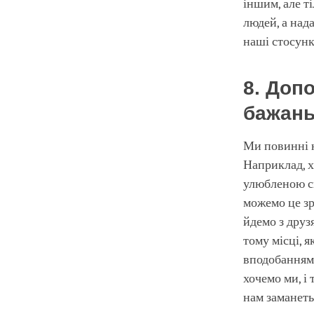
іншим, але т
людей, а над
наші стосун
8. Доп
бажан
Ми повинні н
Наприклад, х
улюбленою сп
можемо це зр
йдемо з друз
тому місці, 
вподобаннями
хочемо ми, і 
нам заманеть