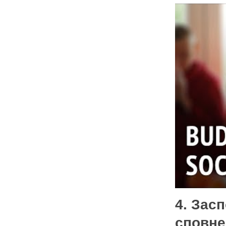
4. Зас
сповне