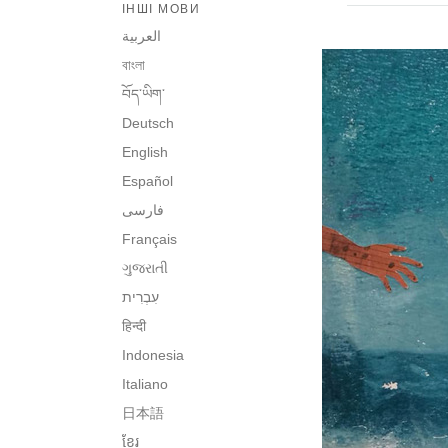
ІНШІ МОВИ
العربية
বাংলা
བོད་ཡིག་
Deutsch
English
Español
فارسی
Français
ગુજરાતી
हिन्दी
Indonesia
Italiano
日本語
ខ្មែរ