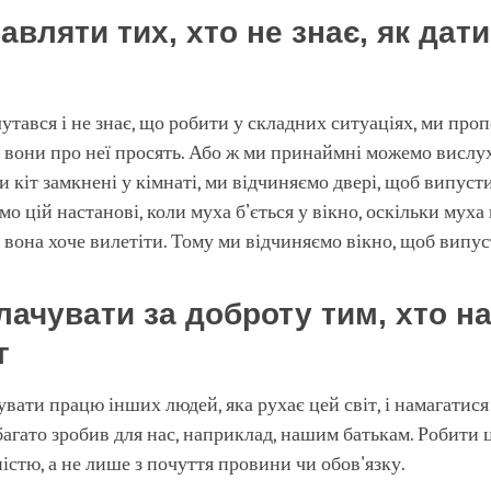
авляти тих, хто не знає, як дати
лутався і не знає, що робити у складних ситуаціях, ми про
 вони про неї просять. Або ж ми принаймні можемо вислу
и кіт замкнені у кімнаті, ми відчиняємо двері, щоб випуст
мо цій настанові, коли муха б’ється у вікно, оскільки муха
, вона хоче вилетіти. Тому ми відчиняємо вікно, щоб випуст
плачувати за доброту тим, хто н
г
вати працю інших людей, яка рухає цей світ, і намагатис
 багато зробив для нас, наприклад, нашим батькам. Робити ц
стю, а не лише з почуття провини чи обов'язку.