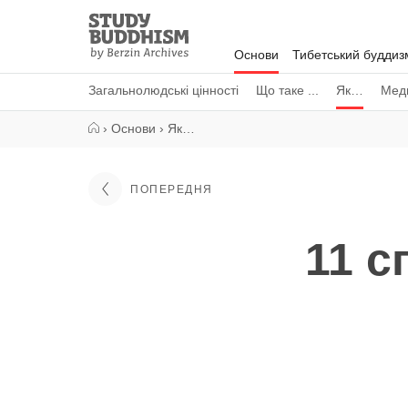
Close
Study
Buddhism
Основи
Тибетський буддиз
Home
Загальнолюдські цінності
Що таке ...
Як…
Меди
›
Основи
›
Як…
ПОПЕРЕДНЯ
11 с