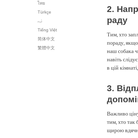
ไทย
2. Напр
Türkçe
раду
اُردو
Tiếng Việt
Тим, хто зап
简体中文
пораду, якщо
繁體中文
наш собака ч
навіть слідує
в цій кімнаті
3. Від
допомі
Важливо ціну
тим, хто так
щирою вдячні