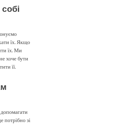
 собі
понуємо
хати їх. Якщо
ити їх. Ми
 не хоче бути
ити її.
ам
я допомагати
е потрібно зі