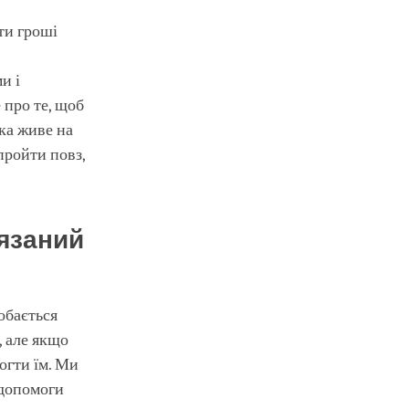
ти гроші
и і
 про те, щоб
яка живе на
пройти повз,
'язаний
обається
, але якщо
огти їм. Ми
 допомоги