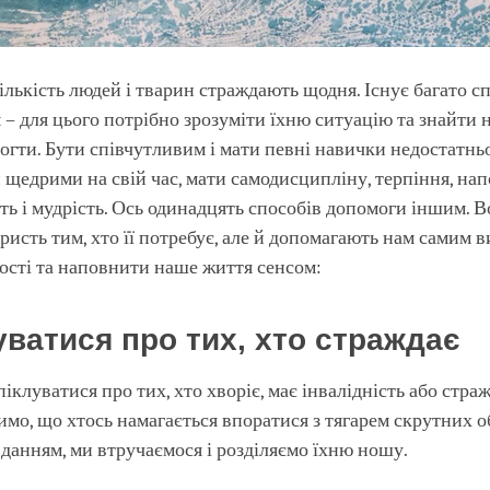
ількість людей і тварин страждають щодня. Існує багато с
 – для цього потрібно зрозуміти їхню ситуацію та знайти
огти. Бути співчутливим і мати певні навички недостатнь
 щедрими на свій час, мати самодисципліну, терпіння, нап
ть і мудрість. Ось одинадцять способів допомоги іншим. 
ристь тим, хто її потребує, але й допомагають нам самим в
ості та наповнити наше життя сенсом:
луватися про тих, хто страждає
іклуватися про тих, хто хворіє, має інвалідність або страж
мо, що хтось намагається впоратися з тягарем скрутних о
данням, ми втручаємося і розділяємо їхню ношу.