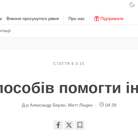
м
Вчення просунутого рівня
Про нас
Підтримати
тації
СТАТТЯ 8 З 15
пособів помогти 
Д-р Александр Берзін
,
Метт Лінден
04:39
Share
Bookmark