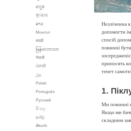
ಕನ್ನಡ
한국어
Незліченна к
ລາວ
допомогти їм
Монгол
спосіб допом
मराठी
повинні бути
မြန်မာဘာသာ
зосередженіс
नेपाली
приносять ко
ਪੰਜਾਬੀ
тенет самотн
پنجابی
Polski
1. Пік
Português
Русский
Ми повинні п
සිංහල
Якщо ми бачи
தமிழ்
складним зав
తెలుగు