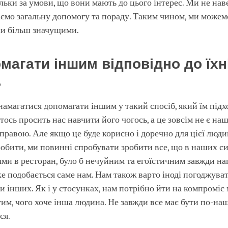
ільки за умови, що вони мають до цього інтерес. Ми не на
аємо загальну допомогу та пораду. Таким чином, ми можем
ки більш значущими.
омагати іншим відповідно до їхн
ь
амагатися допомагати іншим у такий спосіб, який їм підх
тось просить нас навчити його чогось, а це зовсім не є на
равою. Але якщо це буде корисно і доречно для цієї людин
обити, ми повинні спробувати зробити все, що в наших си
ями в ресторан, було б нечуйним та егоїстичним завжди на
яке подобається саме нам. Нам також варто іноді погоджуват
 інших. Як і у стосунках, нам потрібно йти на компроміс 
тим, чого хоче інша людина. Не завжди все має бути по-наш
ся.