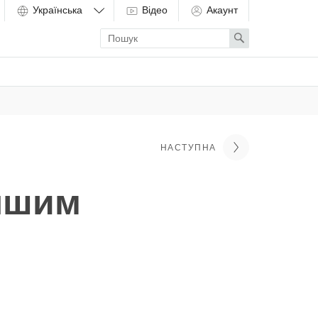
Відео
Акаунт
Enter
Search
search
term
НАСТУПНА
іншим