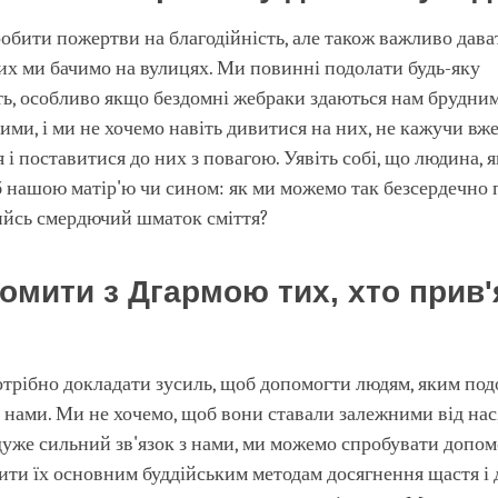
обити пожертви на благодійність, але також важливо дава
их ми бачимо на вулицях. Ми повинні подолати будь-яку
ь, особливо якщо бездомні жебраки здаються нам брудним
ми, і ми не хочемо навіть дивитися на них, не кажучи вже
 і поставитися до них з повагою. Уявіть собі, що людина, 
 б нашою матір'ю чи сином: як ми можемо так безсердечно 
ийсь смердючий шматок сміття?
йомити з Дгармою тих, хто прив
трібно докладати зусиль, щоб допомогти людям, яким под
з нами. Ми не хочемо, щоб вони ставали залежними від нас
уже сильний зв'язок з нами, ми можемо спробувати допом
ти їх основним буддійським методам досягнення щастя і