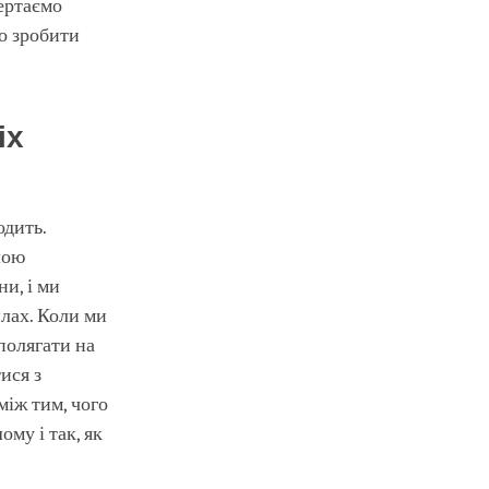
вертаємо
о зробити
іх
одить.
шою
и, і ми
лах. Коли ми
полягати на
ися з
між тим, чого
ому і так, як