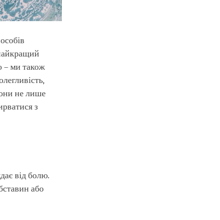
пособів
 найкращий
о – ми також
олегливість,
Вони не лише
ирватися з
дає від болю.
бставин або