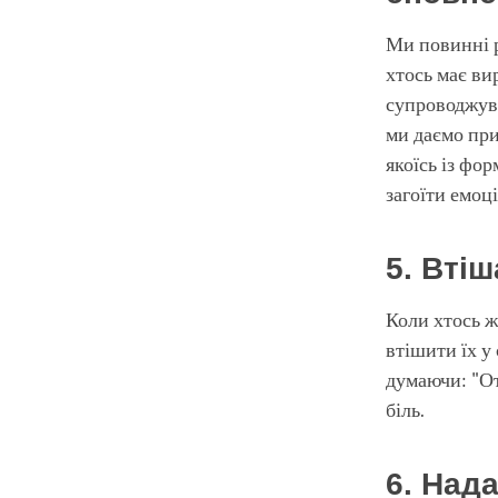
Ми повинні р
хтось має ви
супроводжува
ми даємо при
якоїсь із фо
загоїти емоц
5. Втіш
Коли хтось ж
втішити їх у
думаючи: "От
біль.
6. Над