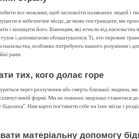
обити все можливе, щоб заспокоїти наляканих людей і т
рушити в небезпечне місце, де може постраждати, ми про
ти і захищати його. Біженцям, які втекли від насильства 
тулок і допомагаємо облаштуватися. Ті, хто пережив трав
рм насильства, особливо потребують нашого розуміння і д
ійні рани.
ати тих, кого долає горе
уриться через розлучення або смерть близької людини, ми
 співчутливій формі. Ми не повинні зверхньо ставитися до
 бідолаха". Нам варто поставити себе на їхнє місце і розді
авати матеріальну допомогу бі