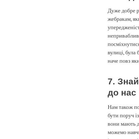
Дуже добре р
жебракам, як
упередженіст
непривабливи
посміхнутися
вулиці, була
наче повз як
7. Зна
до нас
Нам також по
бути поруч і
вони мають д
можемо навчи