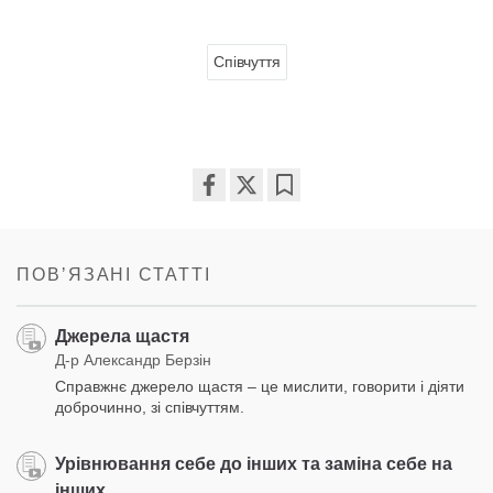
Співчуття
Share
Bookmark
on
facebook
ПОВʼЯЗАНІ СТАТТІ
Джерела щастя
Д-р Александр Берзін
Справжнє джерело щастя – це мислити, говорити і діяти
доброчинно, зі співчуттям.
Урівнювання себе до інших та заміна себе на
інших