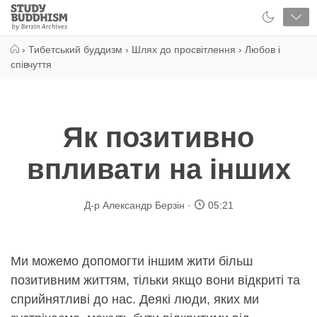
Close
Study
Buddhism
Home
›
Тибетський буддизм
›
Шлях до просвітлення
›
Любов і
співчуття
Як позитивно
впливати на інших
Д-р Александр Берзін
05:21
Ми можемо допомогти іншим жити більш
позитивним життям, тільки якщо вони відкриті та
сприйнятливі до нас. Деякі люди, яких ми