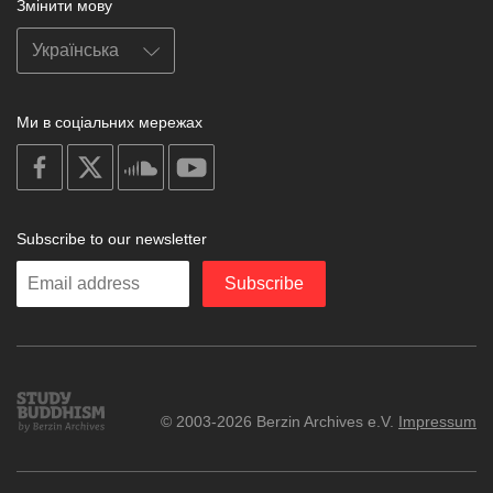
Змінити мову
Ми в соціальних мережах
on
on
on
on
facebook
X
soundcloud
youtube
Subscribe to our newsletter
Enter
Subscribe
your
email
Study
© 2003-2026 Berzin Archives e.V.
Impressum
Buddhism
Home