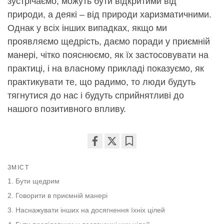
зустрічаємо, можуть бути відкритими від
природи, а деякі – від природи харизматичними.
Однак у всіх інших випадках, якщо ми
проявляємо щедрість, даємо поради у приємній
манері, чітко пояснюємо, як їх застосовувати на
практиці, і на власному прикладі показуємо, як
практикувати те, що радимо, то люди будуть
тягнутися до нас і будуть сприйнятливі до
нашого позитивного впливу.
Share
Bookmark
on
ЗМІСТ
facebook
1. Бути щедрим
2. Говорити в приємній манері
3. Наснажувати інших на досягнення їхніх цілей