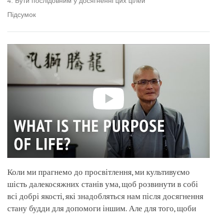
4. Бути послідовним у досягненні цих цілей
Підсумок
Коли ми прагнемо до просвітлення, ми культивуємо
шість далекосяжних станів ума, щоб розвинути в собі
всі добрі якості, які знадобляться нам після досягнення
стану будди для допомоги іншим. Але для того, щоби