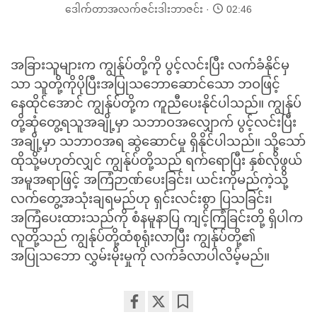
ဒေါက်တာအလက်ဇင်းဒါးဘာဇင်း
02:46
အခြားသူများက ကျွန်ုပ်တို့ကို ပွင့်လင်းပြီး လက်ခံနိုင်မှ
သာ သူတို့ကိုပိုပြီးအပြုသဘောဆောင်သော ဘဝဖြင့်
နေထိုင်အောင် ကျွန်ုပ်တို့က ကူညီပေးနိုင်ပါသည်။ ကျွန်ုပ်
တို့ဆုံတွေ့ရသူအချို့မှာ သဘာဝအလျှောက် ပွင့်လင်းပြီး
အချို့မှာ သဘာဝအရ ဆွဲဆောင်မှု ရှိနိုင်ပါသည်။ သို့သော်
ထိုသို့မဟုတ်လျှင် ကျွန်ုပ်တို့သည် ရက်ရောပြီး နှစ်လိုဖွယ်
အမူအရာဖြင့် အကြံဉာဏ်ပေးခြင်း၊ ယင်းကိုမည်ကဲ့သို့
လက်တွေ့အသုံးချရမည်ဟု ရှင်းလင်းစွာ ပြသခြင်း၊
အကြံပေးထားသည်ကို စံနမူနာပြ ကျင့်ကြံခြင်းတို့ ရှိပါက
လူတို့သည် ကျွန်ုပ်တို့ထံစုရုံးလာပြီး ကျွန်ုပ်တို့၏
အပြုသဘော လွှမ်းမိုးမှုကို လက်ခံလာပါလိမ့်မည်။