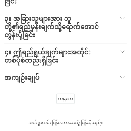
ခြင်း
၃။ အခြားသူများအား သူ
တို့၏ရည်မှန်းချက်သို့ရောက်အောင်
တွန်းပို့ခြင်း
၄။ ဤရည်ရွယ်ချက်များအတိုင်း
တစ်ပုံစံတည်းရှိခြင်း
အကျဉ်းချုပ်
ကရုဏာ
အက်ရှာလင်း မြန်မာဘာသာသို့ ပြန်ဆိုသည်။