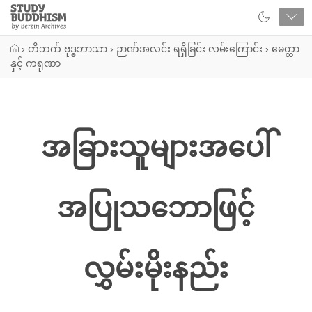
Close
Study
Buddhism
Home
›
တိဘက် ဗုဒ္ဓဘာသာ
›
ဉာဏ်အလင်း ရရှိခြင်း လမ်းကြောင်း
›
မေတ္တာ
နှင့် ကရုဏာ
အခြားသူများအပေါ်
အပြုသဘောဖြင့်
လွှမ်းမိုးနည်း