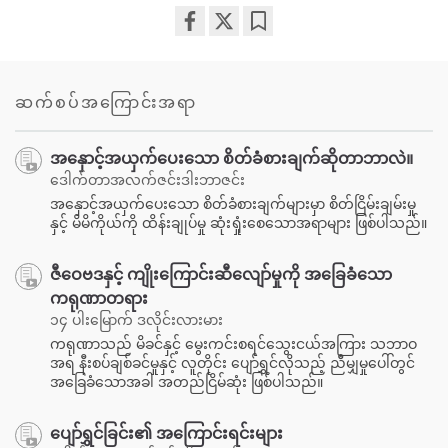
Share
Bookmark
on
facebook
ဆက်စပ်အကြောင်းအရာ
အနှောင့်အယှက်ပေးသော စိတ်ခံစားချက်ဆိုတာဘာလဲ။
ဒေါက်တာအလက်ဇင်းဒါးဘာဇင်း
အနှောင့်အယှက်ပေးသော စိတ်ခံစားချက်များမှာ စိတ်ငြိမ်းချမ်းမှု
နှင့် မိမိကိုယ်ကို ထိန်းချုပ်မှု ဆုံးရှုံးစေသောအရာများ ဖြစ်ပါသည်။
ဇီဝေဗဒနှင့် ကျိုးကြောင်းဆီလျော်မှုကို အခြေခံသော
ကရုဏာတရား
၁၄ ပါးမြောက် ဒလိုင်းလားမား
ကရုဏာသည် မိခင်နှင့် မွေးကင်းစရင်သွေးငယ်အကြား သဘာဝ
အရ နီးစပ်ချစ်ခင်မှုနှင့် လူတိုင်း ပျော်ရွှင်လိုသည့် ညီမျှမှုပေါ်တွင်
အခြေခံသောအခါ အတည်ငြိမ်ဆုံး ဖြစ်ပါသည်။
ပျော်ရွှင်ခြင်း၏ အကြောင်းရင်းများ