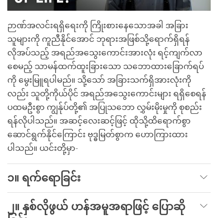
ဉာဏ်အလင်းရရှိရေးကို ကြိုးစားနေသောအခါ အခြား
သူများကို ကူညီနိုင်အောင် ဘုရားအဖြစ်သို့ရောက်ရှိရန်
လိုအပ်သည့် အရည်အသွေးကောင်းအားလုံး ရင့်ကျက်လာ
စေမည့် သာမန်ထက်ထူးခြားသော သဘောထားခြောက်ရပ်
ကို မွေးမြူရပါမည်။ သို့သော် အခြားသက်ရှိအားလုံးကို
လည်း သူတို့ကိုယ်ပိုင် အရည်အသွေးကောင်းများ ရရှိစေရန်
ပထမဦးစွာ ကျွန်ုပ်တို့၏ အပြုသဘော လွှမ်းမိုးမှုကို စုစည်း
ရန်လိုပါသည်။ အဆင့်လေးဆင့်ဖြင့် ထိုသို့ထိရောက်စွာ
ဆောင်ရွက်နိုင်ကြောင်း ဗုဒ္ဓမြတ်စွာက ဟောကြားထား
ပါသည်။ ယင်းတို့မှာ-
၁။ ရက်ရောခြင်း
၂။ နှစ်လိုဖွယ် ဟန်အမူအရာဖြင့် ပြောဆို