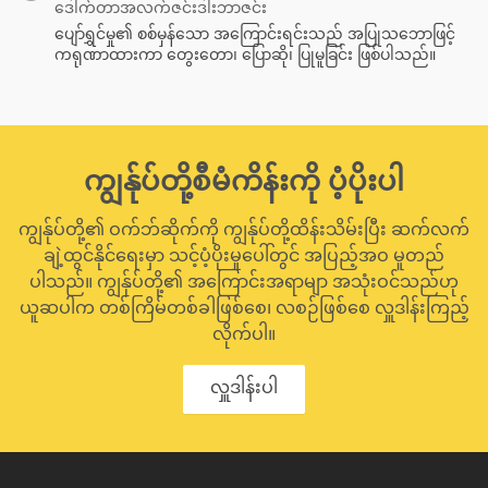
ဒေါက်တာအလက်ဇင်းဒါးဘာဇင်း
ပျော်ရွှင်မှု၏ စစ်မှန်သော အကြောင်းရင်းသည် အပြုသဘောဖြင့်
ကရုဏာထားကာ တွေးတော၊ ပြောဆို၊ ပြုမူခြင်း ဖြစ်ပါသည်။
ကျွန်ုပ်တို့စီမံကိန်းကို ပံ့ပိုးပါ
ကျွန်ုပ်တို့၏ ဝက်ဘ်ဆိုက်ကို ကျွန်ုပ်တို့ထိန်းသိမ်းပြီး ဆက်လက်
ချဲ့ထွင်နိုင်ရေးမှာ သင့်ပံ့ပိုးမှုပေါ်တွင် အပြည့်အဝ မူတည်
ပါသည်။ ကျွန်ုပ်တို့၏ အကြောင်းအရာမျာ အသုံးဝင်သည်ဟု
ယူဆပါက တစ်ကြိမ်တစ်ခါဖြစ်စေ၊ လစဉ်ဖြစ်စေ လှူဒါန်းကြည့်
လိုက်ပါ။
လှူဒါန်းပါ