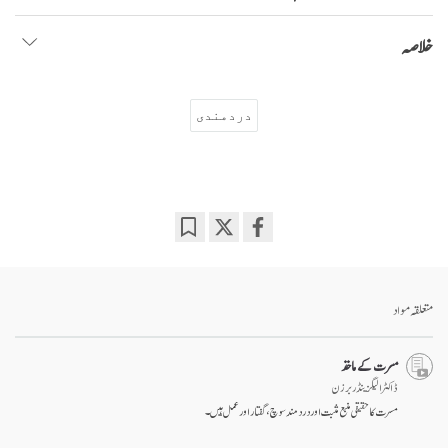
خلاصہ
دردمندی
Bookmark
Share
on
facebook
متعلقہ مواد
مسرت کے ماخذ
ڈاکٹر الیگزینڈر برزن
مسرت کا حقیقی منبع مثبت اور درد مند سوچ، گفتار اور عمل ہیں۔