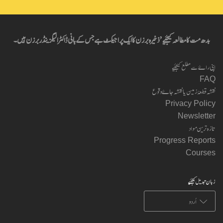
بدھ مت کا مطالعہ کیجئیے’ ذخیرہ برزن کا ایک پراجیکٹ ہے جس کے بانی ڈاکٹر الیگزینڈر برزن ہیں۔
اپنی راۓ سے مطلع کیجئیے
FAQ
نقشہ قطعۂ زمین یا نقشہ جاۓ وقوع
Privacy Policy
Newsletter
تازہ ترین مواد
Progress Reports
Courses
زبان تبدیل کیجئیے