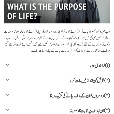
جب ہم روشن ضمیری پانے کی جہد کرتے ہیں، تو ہم چھ دور رس اطوار کی آبیاری کرتے ہیں تا کہ ان تمام صفات
کو پختہ کر سکیں جن کی ہمیں بطور ایک مہاتما بدھ کے دوسروں کی مدد کے لئیے ضرورت پڑے گی۔ لیکن اور سب
لوگوں کی مدد کرنے کے لئیے تا کہ وہ بھی اپنی عمدہ صفات کو پختہ کر سکیں، پہلے ہمیں انہیں اپنے مثبت اثر تلے جمع
کرنا ہے۔ مہاتما بدھ نے اس ہدف کو موثر انداز سے پانے کے چار درجات بتاۓ:
(۱) فراخدل ہونا
(۲) خوش کن انداز میں بات کرنا
(۳) دوسروں کو ان کے ہدف پانے کی تحریک دینا
(۴) ان اہداف پر ثابت قدم رہنا