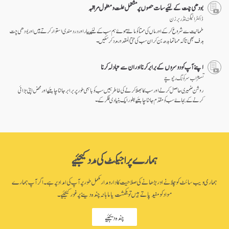
بودھی چت کے لئیے سات حصوں پر مشتمل علت و معلول مراقبہ
ڈاکٹر الیگزینڈر برزن
طمانیت سے شروع کر کے اور ماں کی ممتا کو مانتے ہوۓ ہم سب کے لئیے پیار اور درد مندی استوار کرتے ہیں اور بودھی چت
ہدف بھی تا کہ مہاتما بدھ بن کر ان سب کی حتیٰ المقدور مدد کر سکیں۔
اپنے آپ کو دوسروں کے برابر کرنا اور ان سے تبادلہ کرنا
تسنژاب سرکونگ رنپوچے
روشن ضمیری حاصل کرنے اور سب کا بھلا کرنے کی خاطر ہمیں سب کو باہمی طور پر برابر جاننا چاہئیے اور محض اپنی بڑائی
کرنے کے بجاۓ سب کو مقدّم جاننا چاہئیے بطور ایک بنیادی فکر کے۔
ہمارے پراجیکٹ کی مدد کیجئیے
ہماری ویب سائٹ کو چلانے اور بڑھانے کی صلاحیت کا دارومدار مکمل طور پر آپ کی امداد پر ہے۔ اگر آپ ہمارے
مواد کو مفید پاتے ہیں تو یکمشت یا ماہانہ چندہ دینے پر غور کیجئیے۔
چندہ دیجئیے