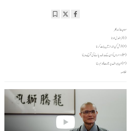
Bookmark
Share
on
مواد پر طائرانہ نظر
facebook
(۱) فراخدل ہونا
(۲) خوش کن انداز میں بات کرنا
(۳) دوسروں کو ان کے ہدف پانے کی تحریک دینا
(۴) ان اہداف پر ثابت قدم رہنا
خلاصہ