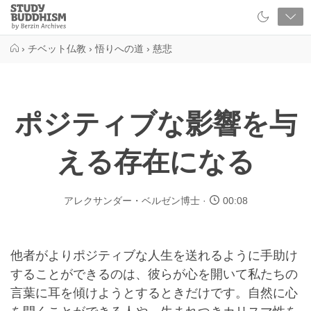
Close
Study
Buddhism
Home
›
チベット仏教
›
悟りへの道
›
慈悲
ポジティブな影響を与
える存在になる
アレクサンダー・ベルゼン博士
00:08
他者がよりポジティブな人生を送れるように手助け
することができるのは、彼らが心を開いて私たちの
言葉に耳を傾けようとするときだけです。自然に心