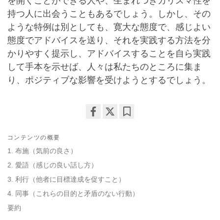
を開くことができる人や、生まれつきカリスマ性を
持つ人に出会うこともあるでしょう。しかし、その
ような特例は別としても、寛大な態度で、感じよい
態度でアドバイスを送り、それを実践する方法を分
かりやすく提示し、アドバイスすることを自ら実践
して手本を示せば、人々は私たちのところに集ま
り、ポジティブな影響を受けようとするでしょう。
Share
Bookmark
on
コンテンツの概要
facebook
1. 布施（気前の良さ）
2. 愛語（感じの良い話し方）
3. 利行（他者に目標達成を促すこと）
4. 同事（これらの目的と矛盾のない行動）
要約