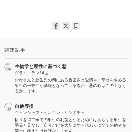
Share
Bookmark
on
facebook
関連記事
生物学と理性に基づく悲
ダライ・ラマ14世
お母さんと新生児の間にある親密さと愛情や、幸せを求める
衆生の平等性が基礎となっている場合、悲の心はこの上なく
安定します。
自他等換
ツェンシャブ・セルコン・リンポチェ
悟りを得て全ての衆生の利益となるためにはあらゆる衆生を
平等と見なし、自分だけを大切にする代わりに全ての他者を
第一に考えなければなりません。