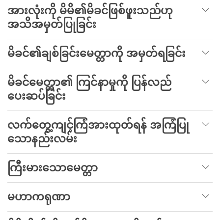
အားလုံးကို မိမိ၏မိခင်ဖြစ်ဖူးသည်ဟု
အသိအမှတ်ပြုခြင်း
မိခင်၏ချစ်ခြင်းမေတ္တာကို အမှတ်ရခြင်း
မိခင်မေတ္တာ၏ ကြင်နာမှုကို ပြန်လည်
ပေးဆပ်ခြင်း
လက်တွေ့ကျင့်ကြံအားထုတ်ရန် အကြံပြု
သောနည်းလမ်း
ကြီးမားသောမေတ္တာ
မဟာကရုဏာ