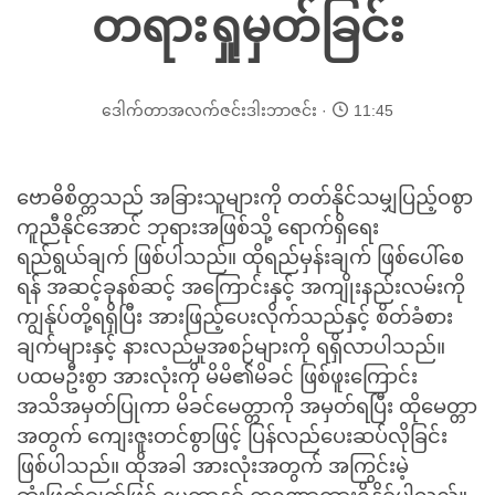
တရားရှုမှတ်ခြင်း
ဒေါက်တာအလက်ဇင်းဒါးဘာဇင်း
11:45
ဗောဓိစိတ္တသည် အခြားသူများကို တတ်နိုင်သမျှပြည့်ဝစွာ
ကူညီနိုင်အောင် ဘုရားအဖြစ်သို့ ရောက်ရှိရေး
ရည်ရွယ်ချက် ဖြစ်ပါသည်။ ထိုရည်မှန်းချက် ဖြစ်ပေါ်စေ
ရန် အဆင့်ခုနစ်ဆင့် အကြောင်းနှင့် အကျိုးနည်းလမ်းကို
ကျွန်ုပ်တို့ရရှိပြီး အားဖြည့်ပေးလိုက်သည်နှင့် စိတ်ခံစား
ချက်များနှင့် နားလည်မှုအစဉ်များကို ရရှိလာပါသည်။
ပထမဦးစွာ အားလုံးကို မိမိ၏မိခင် ဖြစ်ဖူးကြောင်း
အသိအမှတ်ပြုကာ မိခင်မေတ္တာကို အမှတ်ရပြီး ထိုမေတ္တာ
အတွက် ကျေးဇူးတင်စွာဖြင့် ပြန်လည်ပေးဆပ်လိုခြင်း
ဖြစ်ပါသည်။ ထိုအခါ အားလုံးအတွက် အကြွင်းမဲ့