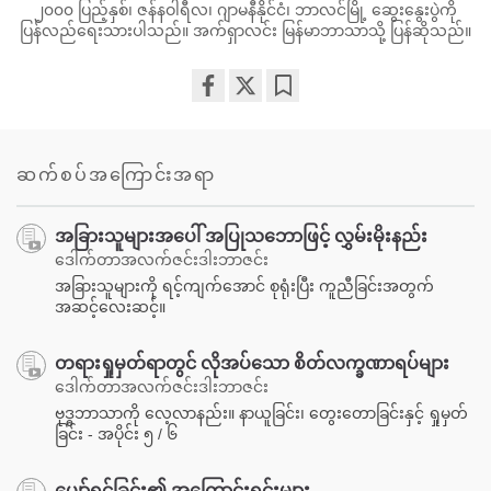
၂၀၀၀ ပြည့်နှစ်၊ ဇန်နဝါရီလ၊ ဂျာမနီနိုင်ငံ၊ ဘာလင်မြို့ ဆွေးနွေးပွဲကို
ပြန်လည်ရေးသားပါသည်။ အက်ရှာလင်း မြန်မာဘာသာသို့ ပြန်ဆိုသည်။
Share
Bookmark
on
facebook
ဆက်စပ်အကြောင်းအရာ
အခြားသူများအပေါ် အပြုသဘောဖြင့် လွှမ်းမိုးနည်း
ဒေါက်တာအလက်ဇင်းဒါးဘာဇင်း
အခြားသူများကို ရင့်ကျက်အောင် စုရုံးပြီး ကူညီခြင်းအတွက်
အဆင့်လေးဆင့်။
တရားရှုမှတ်ရာတွင် လိုအပ်သော စိတ်လက္ခဏာရပ်များ
ဒေါက်တာအလက်ဇင်းဒါးဘာဇင်း
ဗုဒ္ဓဘာသာကို လေ့လာနည်း။ နာယူခြင်း၊ တွေးတောခြင်းနှင့် ရှုမှတ်
ခြင်း - အပိုင်း ၅ / ၆
ပျော်ရွှင်ခြင်း၏ အကြောင်းရင်းများ