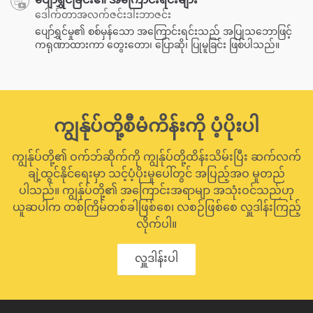
ဒေါက်တာအလက်ဇင်းဒါးဘာဇင်း
ပျော်ရွှင်မှု၏ စစ်မှန်သော အကြောင်းရင်းသည် အပြုသဘောဖြင့်
ကရုဏာထားကာ တွေးတော၊ ပြောဆို၊ ပြုမူခြင်း ဖြစ်ပါသည်။
ကျွန်ုပ်တို့စီမံကိန်းကို ပံ့ပိုးပါ
ကျွန်ုပ်တို့၏ ဝက်ဘ်ဆိုက်ကို ကျွန်ုပ်တို့ထိန်းသိမ်းပြီး ဆက်လက်
ချဲ့ထွင်နိုင်ရေးမှာ သင့်ပံ့ပိုးမှုပေါ်တွင် အပြည့်အဝ မူတည်
ပါသည်။ ကျွန်ုပ်တို့၏ အကြောင်းအရာမျာ အသုံးဝင်သည်ဟု
ယူဆပါက တစ်ကြိမ်တစ်ခါဖြစ်စေ၊ လစဉ်ဖြစ်စေ လှူဒါန်းကြည့်
လိုက်ပါ။
လှူဒါန်းပါ