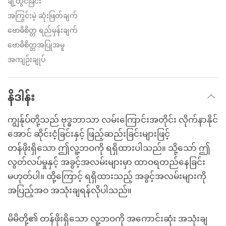
ချဲ့ထွင်ခြင်း
အကြွင်းမဲ့ ဆုံးဖြတ်ချက်
ဗောဓိစိတ္တ ရည်မှန်းချက်
ဗောဓိစိတ္တအပြုအမူ
အကျဉ်းချုပ်
နိဒါန်း
ကျွန်ုပ်တို့သည် ဗုဒ္ဓဘာသာ လမ်းကြောင်းအတိုင်း လိုက်နာနိုင်
အောင် ဆိုင်းငံ့ခြင်းနှင့် ဖြည့်ဆည်းခြင်းများဖြင့်
တန်ဖိုးရှိသော ဤလူ့ဘဝကို ရရှိထားပါသည်။ သို့သော် ဤ
လွတ်လပ်မှုနှင့် အခွင့်အလမ်းများမှာ ထာဝရတည်နေခြင်း
မဟုတ်ပါ။ ထို့ကြောင့် ရရှိထားသည့် အခွင့်အလမ်းများကို
အပြည့်အဝ အသုံးချရန်လိုပါသည်။
မိမိတို့၏ တန်ဖိုးရှိသော လူ့ဘဝကို အကောင်းဆုံး အသုံးချ