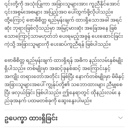
၎င်းတို့ကို အသုံးပြုကာ အခြားသူများအား ကူညီနိုင်အောင်
၎င်းအစွမ်းအစများ အပြည့်အဝ ပေါ်ထွက်ဖို့လိုပါသည်။
ထို့ကြောင့် ဗောဓိစိတ္တ ရည်မှန်းချက် ထားရှိသောအခါ အရင်
ဆုံး ဘုရားဖြစ်လိုသည်မှာ အမြင့်မားဆုံး အခြေအနေ ဖြစ်
သောကြောင့်သာမဟုတ်ဘဲ ပေးရမည့်အခွန် ပေးဆောင်ခြင်း
ကဲ့သို့ အခြားသူများကို ပေးဆပ်ကူညီရန် ဖြစ်ပါသည်။
ဗောဓိစိတ္တ ရည်မှန်းချက် ထားရှိရန် အဓိက နည်းလမ်းနှစ်မျိုး
ရှိပါသည်။ တစ်မျိုးမှာ အဆင့်ခုနစ်ဆင့် အကြောင်းနှင့်
အကျိုး တရားတော်အတိုင်း ဖြစ်ပြီး နောက်တစ်မျိုးမှာ မိမိနှင့်
အခြားသူများအပေါ် ကျွန်ုပ်တို့၏ သဘောထားများ ညီမျှစေ
ပြီး ဖလှယ်ခြင်း ဖြစ်ပါသည်။ ဤနေရာတွင် ထိုနည်းလမ်း န
ည်ခုအနက် ပထမတစ်ခုကို ဆွေးနွေးပါမည်။
ဥပေက္ခာ ထားရှိခြင်း