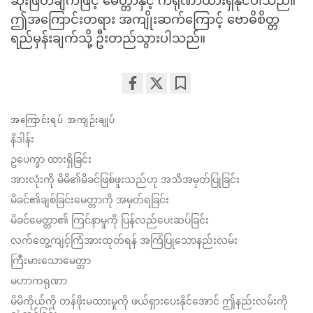
ဆုံးဖြတ်ချက်ဖြင့် မေတ္တာနှင့် ကရုဏာထားရှိနိုင်ပါသည်။
ဤအကြောင်းတရား အကျိုးဆက်ကြောင့် ဗောဓိစိတ္တ
ရည်မှန်းချက်သို့ ဦးတည်သွားပါသည်။
Share
Bookmark
on
အကြောင်းရပ် အကျဉ်းချုပ်
facebook
နိဒါန်း
ဥပေက္ခာ ထားရှိခြင်း
အားလုံးကို မိမိ၏မိခင်ဖြစ်ဖူးသည်ဟု အသိအမှတ်ပြုခြင်း
မိခင်၏ချစ်ခြင်းမေတ္တာကို အမှတ်ရခြင်း
မိခင်မေတ္တာ၏ ကြင်နာမှုကို ပြန်လည်ပေးဆပ်ခြင်း
လက်တွေ့ကျင့်ကြံအားထုတ်ရန် အကြံပြုသောနည်းလမ်း
ကြီးမားသောမေတ္တာ
မဟာကရုဏာ
မိမိကိုယ်ကို တန်ဖိုးမထားမှုကို ဖယ်ရှားပေးနိုင်အောင် ဤနည်းလမ်းကို