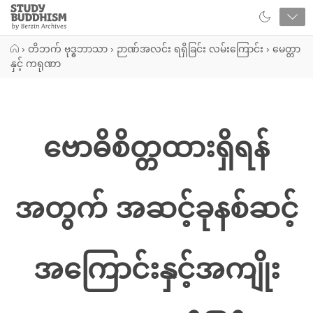
Close
Study
Buddhism
Home
›
တိဘက် ဗုဒ္ဓဘာသာ
›
ဉာဏ်အလင်း ရရှိခြင်း လမ်းကြောင်း
›
မေတ္တာ
နှင့် ကရုဏာ
ဗောဓိစိတ္တထားရှိရန်
အတွက် အဆင့်ခုနစ်ဆင့်
အကြောင်းနှင့်အကျိုး