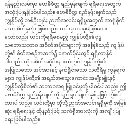
ရန်နည်းလမ်းမှာ ဗောဓိစိတ္တ ရည်မှန်းချက် ရရှိရေးအတွက်
အသုံးပြုရန်ဖြစ်ပါသည်။ ဗောဓိစိတ္တ ရည်မှန်းချက်သည်
ကျွန်ုပ်တို့ တစ်ဦးချင်း ဉာဏ်အလင်းရရှိမှုအတွက် အာရုံစိုက်
သော စိတ်နှလုံး ဖြစ်သည်။ ယင်းမှာ ယခုမဖြစ်သေး
သော်လည်း ယင်းကိုရရှိစေမည့် ကျွန်ုပ်တို့၏ ဗုဒ္ဓ
သဘောသဘာဝ အစိတ်အပိုင်းများကို အခြေခံသည့် ကျွန်ုပ်
တို့၏ စိတ်အစဉ်အဆက်၌ နောက်ပိုင်းတွင် ရရှိလာနိုင်
ပါသည်။ ထိုအစိတ်အပိုင်းများထဲတွင် ကျွန်ုပ်တို့၏
အပြုသဘော အင်အားနှင့် နက်ရှိုင်းသော သတိရှိမှု ကွန်ရက်
များ၊ ကျွန်ုပ်တို့၏ အရည်အသွေးကောင်း အမျိုးမျိုးနှင့်
ကျွန်ုပ်တို့စိတ်၏ သဘာဝအရ ဖြူစင်မှုတို့ ပါဝင်ပါသည်။ ဤ
ဗောဓိစိတ္တ ရည်မှန်းချက်ကို ရည်ရွယ်ချက် နှစ်ခုဖြင့် တွဲစပ်
ထားပါသည်။ ယင်းတို့မှာ ထိုသို့ ဉာဏ်အလင်းရရှိမှုကို အမြန်
ဆုံး ရရှိရေးနှင့် ထိုနည်းဖြင့် သက်ရှိအားလုံးကို အကျိုးပြု
ရေး ဖြစ်ပါသည်။