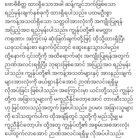
ဗောဓိစိတ္တ ထားရှိသောအခါ ဆန့်ကျင်ဘက်ဖြစ်သော
ရည်မှန်းချက်နှစ်ခုကို ထားရှိရပါသည်။ ပထမဦးစွာ
အကန့်အသတ်ရှိသော သတ္တဝါအားလုံးကို အကျိုးပြုရန်
အပြည့်အဝ ရည်မှန်းပါသည်။ ကျွန်ုပ်တို့၏ မေတ္တာ၊
ကရုဏာ၊ အကြွင်းမဲ့ ဆုံးဖြတ်ချက်တို့ဖြင့် ထိုသို့ထားရှိပြီး
ယခုသင်ခန်းစာ နောက်ပိုင်းတွင် ဆွေးနွေးသွားပါမည်။
ထို့နောက် ၎င်းတို့ကို အထိရောက်ဆုံး အကျိုးပြုရန်အတွက်
ဉာဏ်အလင်းရရှိပြီး ဘုရားဖြစ်အောင် အပြည့်အဝ ရည်မှန်း
ပါသည်။ ကျွန်ုပ်တို့၏ အကန့်အသတ်များနှင့် အားနည်းချက်
များအားလုံးကို ဖယ်ရှားနိုင်အောင် ဉာဏ်အလင်းရရှိမှု
လိုအပ်ခြင်း ဖြစ်ပါသည်။ အကြောင်းမှာ ယင်းတို့သည် ကျွန်ုပ်
တို့က အခြားသူများကို မကူညီနိုင်တော့အောင် တားဆီးသည်
ဟု မြင်ထားသည့်အတွက် ဖြစ်ပါသည်။ ဥပမာ၊ အခြားသူများ
ကို ဒေါသထွက်ပါက ထိုအချိန်တွင် သူတို့ကို မည်သို့မျှ မ
ကူညီနိုင်တော့ပါ။ ထို့အတူ ကျွန်ုပ်တို့၏ အစွမ်းအစအားလုံး
ပေါ်ထွက်လာအောင် ဉာဏ်အလင်းရရှိမှု လိုအပ်ပါသည်။