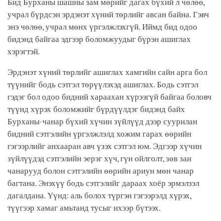
Бид Бурханы шашны зам мөрийг дагах бүхий л чөлөө,
учрал бүрдсэн эрдэнэт хүний төрлийг авсан байна. Гэвч
энэ чөлөө, учрал мөнх үргэлжлэхгүй. Иймд бид одоо
бидэнд байгаа эдгээр боломжуудыг бүрэн ашиглах
хэрэгтэй.
Эрдэнэт хүний төрлийг ашиглах хамгийн сайн арга бол
түүнийг бодь сэтгэл төрүүлэхэд ашиглах. Бодь сэтгэл
гэдэг бол одоо бидний хараахан хүрээгүй байгаа боловч
түүнд хүрэх боломжийг бүрдүүлдэг бидэнд байх
Бурханы-чанар бүхий хүчин зүйлүүд дээр суурилан
бидний сэтгэлийн үргэлжлэлд хожим гарах өөрийн
гэгээрлийг анхааран авч үзэх сэтгэл юм. Эдгээр хүчин
зүйлүүдэд сэтгэлийн эерэг хүч, гүн ойлголт, зөв зан
чанарууд болон сэтгэлийн өөрийн ариун мөн чанар
багтана. Энэхүү бодь сэтгэлийг дараах хоёр эрмэлзэл
дагалдана. Үүнд: аль болох түргэн гэгээрэлд хүрэх,
түүгээр хамаг амьтанд тусыг ихээр бүтээх.