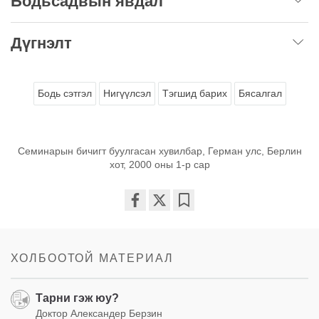
Бодьсадвын явдал
Дүгнэлт
Бодь сэтгэл
Нигүүлсэл
Тэгшид барих
Бясалгал
Семинарын бичигт буулгасан хувилбар, Герман улс, Берлин
хот, 2000 оны 1-p сар
Share
Bookmark
on
facebook
ХОЛБООТОЙ МАТЕРИАЛ
Тарни гэж юу?
Доктор Александер Берзин