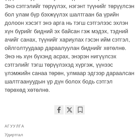
Энэ сэтгэлийг төрүүлэх, нэгэнт түүнийг төрүүлсэн
бол улам бүр бэхжүүлэх шалтгаан ба үрийн
долоон хэсэгт энэ арга нь тэгш сэтгэлээс эхлэн
хүн бүрийг бидний эх байсан гэж мэдэх, тэдний
ачийг санах, түүнийг хариулах гэсэн ийм сэтгэл,
ойлголтуудаар дараалуулан биднийг хөтөлнө.
Энэ нь хүн бүхэнд асрах, энэрэн нигүүлсэх
сэтгэлийг тэгш төрүүлэхэд хүргэж, үүнээс
үлэмжийн санаа төрөн, улмаар эдгээр дараалсан
шалтгаануудын үр дүн болох бодь сэтгэл
төрөхөд хөтөлнө.
Share
Bookmark
on
АГУУЛГА
facebook
Удиртгал