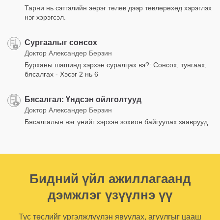
Тарни нь сэтгэлийн эерэг төлөв дээр төвлөрөхөд хэрэглэх
нэг хэрэгсэл.
Сургаалыг сонсох
Доктор Александер Берзин
Бурханы шашинд хэрхэн суралцах вэ?: Сонсох, тунгаах,
бясалгах - Хэсэг 2 нь 6
Бясалгал: Үндсэн ойлголтууд
Доктор Александер Берзин
Бясалгалын нэг үеийг хэрхэн зохион байгуулах зааврууд.
Бидний үйл ажиллагаанд
дэмжлэг үзүүлнэ үү
Тус төслийг үргэлжлүүлэн явуулах, агуулгыг цааш