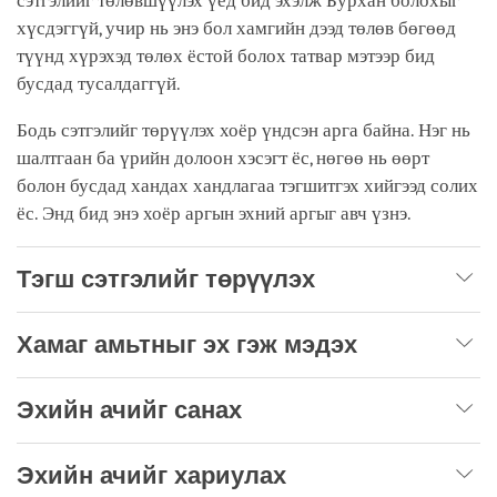
сэтгэлийг төлөвшүүлэх үед бид эхэлж Бурхан болохыг
хүсдэггүй, учир нь энэ бол хамгийн дээд төлөв бөгөөд
түүнд хүрэхэд төлөх ёстой болох татвар мэтээр бид
бусдад тусалдаггүй.
Бодь сэтгэлийг төрүүлэх хоёр үндсэн арга байна. Нэг нь
шалтгаан ба үрийн долоон хэсэгт ёс, нөгөө нь өөрт
болон бусдад хандах хандлагаа тэгшитгэх хийгээд солих
ёс. Энд бид энэ хоёр аргын эхний аргыг авч үзнэ.
Тэгш сэтгэлийг төрүүлэх
Хамаг амьтныг эх гэж мэдэх
Эхийн ачийг санах
Эхийн ачийг хариулах