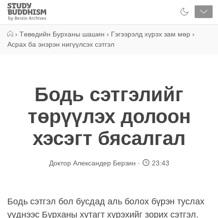
Close
Study
Buddhism
Home
›
Төвөдийн Бурханы шашин
›
Гэгээрэлд хүрэх зам мөр
›
Асрах ба энэрэн нигүүлсэх сэтгэл
Бодь сэтгэлийг
төрүүлэх долоон
хэсэгт бясалгал
Доктор Александер Берзин
23:43
Бодь сэтгэл бол бусдад аль болох бүрэн туслах
үүднээс Бурханы хутагт хүрэхийг зорих сэтгэл.