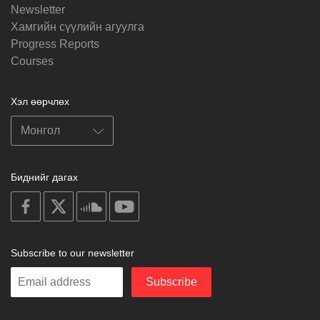
Newsletter
Хамгийн сүүлийн агуулга
Progress Reports
Courses
Хэл өөрчлөх
Биднийг дагах
on
on
on
on
facebook
X
soundcloud
youtube
Subscribe to our newsletter
Enter
Subscribe
your
email