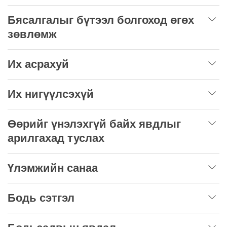
Бясалгалыг бүтээл болгоход өгөх
зөвлөмж
Их асрахуй
Их нигүүлсэхүй
Өөрийг үнэлэхгүй байх явдлыг
арилгахад туслах
Үлэмжийн санаа
Бодь сэтгэл