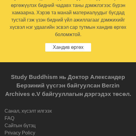
өргөжүүлэх бидний чадавх таны дэмжлэгээс бүрэн
хамаарна. Хэрэв та манай материалуудыг бусдад
тустай гэж үзэн бидний үйл ажиллагааг дэмжихийг
хүсвэл нэг удаагийн эсвэл сар тутмын хандив өргөх
боломжтой.
Хандив өргөх
Study Buddhism нь Доктор Александер
Берзиний үүсгэн байгуулсан Berzin
Archives e.V байгууллагын дэргэдэх төсөл.
Санал, хүсэлт илгээх
FAQ
Cайтын бүтзц
Privacy Policy