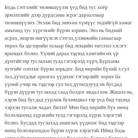
Бодь сэтгэлийг төлөвшүүлэх үед бид тус хоёр
эрмэлзлийг дээр дурдсаны эсрэг дарааллаар
төлөвшүүлнэ. Эхэлж бид зөвхөн хүмүүс төдийгүй хамаг
амьтанд тус хүргэхийг бүрэн зорино. Энэ нь бидний
асрах, энэрэн нигүүлсэх сэтгэл, үлэмжийн санаагаар
төрөх ба эдгээрийн талаар бид лекцийн төгсгөл хэсэгт
ярилцах болно. Үүний дараа тэдэнд хамгийн их үр
дүнтэйгээр туслахын тулд гэгээрэлд хүрч, Бурханы
хутгийг олохыг бүрэн зорьдог. Бид өөрийн бүхий л сул
тал, дутагдлыг арилгах үүднээс гэгээрлийг зорих ба
үүний учир нь тэдгээр сул тал, дутагдлууд нь бусдад
бүрэн дүүрэн туслахад саад болдог явдал юм. Жишээ нь,
хэрэв бид бусдад уурлаж бухимдвал тэр үед бид тэдэнд
хэрхэн тусалж чадах билээ? Мөн бид өөрийн бүх нөөц
бололцоонд хүрэхийн тулд гэгээрэлд хүрэх хэрэгтэй
болно. Бусдад туслахад ашиглах үүднээс бид тэдгээр
нөөц бололцоондоо бүрэн хүрэх хэрэгтэй. Иймд бодь