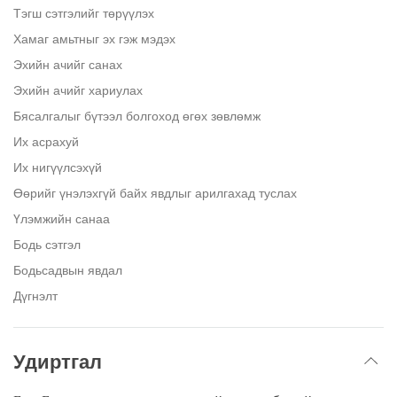
Тэгш сэтгэлийг төрүүлэх
Хамаг амьтныг эх гэж мэдэх
Эхийн ачийг санах
Эхийн ачийг хариулах
Бясалгалыг бүтээл болгоход өгөх зөвлөмж
Их асрахуй
Их нигүүлсэхүй
Өөрийг үнэлэхгүй байх явдлыг арилгахад туслах
Үлэмжийн санаа
Бодь сэтгэл
Бодьсадвын явдал
Дүгнэлт
Удиртгал