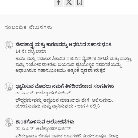
Share
Bookmark
on
facebook
ಸಂಬಂಧಿತ ಲೇಖನಗಳು
ಜೀವಶಾಸ್ತ್ರ ಮತ್ತು ಕಾರಣವನ್ನು ಆಧರಿಸಿದ ಸಹಾನುಭೂತಿ
14 ನೇ ದಲೈ ಲಾಮಾ
ತಾಯಿ ಮತ್ತು ನವಜಾತ ಶಿಶುವಿನ ನಡುವಿನ ನೈಸರ್ಗಿಕ ನಿಕಟತೆ ಮತ್ತು ವಾತ್ಸಲ್ಯ,
ಮತ್ತು ಸಂತೋಷವಾಗಿರಲು ಬಯಸುವ ಪ್ರತಿಯೊಬ್ಬರ ಸಮಾನತೆಯನ್ನು
ಆಧಾರಿಸಿರುವ ಸಹಾನುಭೂತಿಯು ಅತ್ಯಂತ ಧೃಡವಾಗಿರುತ್ತದೆ.
ಧ್ಯಾನಿಸುವ ಮೊದಲು ನಮಗೆ ತಿಳಿದಿರಬೇಕಾದ ಸಂಗತಿಗಳು
ಡಾ.ಎ.ಎಸ್. ಅಲೆಕ್ಸಾಂಡರ್ ಬರ್ಜಿನ್
ಬೌದ್ಧಧರ್ಮವನ್ನು ಅಧ್ಯಯನ ಮಾಡುವುದು ಹೇಗೆ: ಆಲಿಸುವುದು,
ಯೋಚಿಸುವುದು ಮತ್ತು ಧ್ಯಾನಿಸುವುದು - ಭಾಗ 4 ರಲ್ಲಿ 6
ಶಾಂತಗೊಳಿಸುವ ಆಲೋಚನೆಗಳು
ಡಾ.ಎ.ಎಸ್. ಅಲೆಕ್ಸಾಂಡರ್ ಬರ್ಜಿನ್
ಪರಿಕಲ್ಪನಾತ್ಮಕ ಚಿಂತನೆ ಅನೇಕ ರೂಪಗಳಲ್ಲಿ ಕಂಡುಬರುತ್ತದೆ. ಕೆಲವು