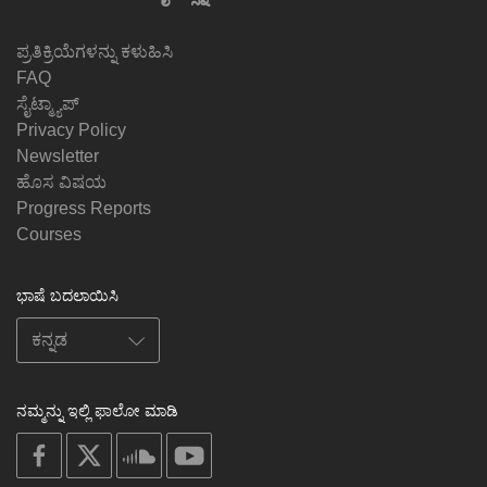
ಪ್ರತಿಕ್ರಿಯೆಗಳನ್ನು ಕಳುಹಿಸಿ
FAQ
ಸೈಟ್ಮ್ಯಾಪ್
Privacy Policy
Newsletter
ಹೊಸ ವಿಷಯ
Progress Reports
Courses
ಭಾಷೆ ಬದಲಾಯಿಸಿ
ನಮ್ಮನ್ನು ಇಲ್ಲಿ ಫಾಲೋ ಮಾಡಿ
on
on
on
on
facebook
X
soundcloud
youtube