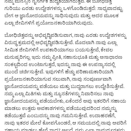
ನಮ್ಮ ಮನಸ್ಸಿನ ನೈಸರ್ಗಿಕ ಶುದ್ಧತೆಯಾಗಿರುತ್ತವೆ. ಈ ಬೋಧಿಚಿತ್ತ
ಗುರಿಯು ಎರಡು ಉದ್ದೇಶಗಳನ್ನು ಒಳಗೊಂಡಿರುತ್ತದೆ: ಸಾಧ್ಯವಾದಷ್ಟು
ಬೇಗ ಆ ಜ್ಞಾನೋದಯವನ್ನು ಸಾಧಿಸುವುದು ಮತ್ತು ಅದರ ಮೂಲಕ
ಎಲ್ಲಾ ಜೀವಿಗಳಿಗೆ ಪ್ರಯೋಜನಕಾರಿಯಾಗಿರುವುದು.
ಬೋಧಿಚಿತ್ತವನ್ನು ಅಭಿವೃದ್ಧಿಪಡಿಸುವಾಗ, ನಾವು ಎರಡು ಉದ್ದೇಶಗಳನ್ನು
ವಿರುದ್ಧ ಕ್ರಮದಲ್ಲಿ ಅಭಿವೃದ್ಧಿಪಡಿಸುತ್ತೇವೆ. ಮೊದಲಾಗಿ ನಾವು ಎಲ್ಲಾ
ಸೀಮಿತ ಜೀವಿಗಳಿಗೆ ಉಪಕಾರಿಯಾಗಲು ಬಯಸುತ್ತೇವೆ, ಕೇವಲ
ಮನುಷ್ಯರಿಗಲ್ಲ. ಇದು ನಮ್ಮ ಪ್ರೀತಿ, ಸಹಾನುಭೂತಿ ಮತ್ತು ಅಸಾಧಾರಣ
ಸಂಕಲ್ಪದಿಂದ ಉಂಟಾಗುತ್ತದೆ, ಇದನ್ನು ನಾವು ಈ ಉಪನ್ಯಾಸದಲ್ಲಿ
ಮುಂದೆ ಚರ್ಚಿಸುತ್ತೇವೆ. ಇವುಗಳಿಗೆ ಹೆಚ್ಚು ಪರಿಣಾಮಕಾರಿಯಾಗಿ
ಪ್ರಯೋಜನಕಾರಿಯಾಗುವ ಸಲುವಾಗಿ, ನಾವು ಸಂಪೂರ್ಣವಾಗಿ
ಜ್ಞಾನೋದಯವನ್ನು ಪಡೆಯಲು ಮತ್ತು ಬುದ್ಧರಾಗಲು ಉದ್ದೇಶಿಸುತ್ತೇವೆ.
ನಮ್ಮ ಎಲ್ಲಾ ಮಿತಿಗಳು ಮತ್ತು ನ್ಯೂನತೆಗಳನ್ನು ನಿವಾರಿಸಲು ನಾವು
ಜ್ಞಾನೋದಯವನ್ನು ಪಡೆಯಬೇಕು, ಏಕೆಂದರೆ ಅವು ಇತರರಿಗೆ ಸಹಾಯ
ಮಾಡಲು ಉತ್ತಮ ಅವಕಾಶಗಳನ್ನು ಪಡೆಯುವುದರಿಂದ ನಮ್ಮನ್ನು
ತಡೆಯುತ್ತವೆ ಎಂಬುದನ್ನು ನಾವು ಗಮನಿಸುತ್ತೇವೆ. ಉದಾಹರಣೆಗೆ,
ನಾವು ಇತರರ ಮೇಲೆ ಕೋಪಗೊಂಡರೆ, ಆ ಸಮಯದಲ್ಲಿ ನಾವು ಅವರಿಗೆ
ಸಹಾಯ ಮಾಡಲು ಹೇಗೆ ಸಾಧ್ಯ? ಅಲ್ಲದೆ, ನಮ್ಮ ಎಲ್ಲಾ ಸಾಮರ್ಥ್ಯಗಳನ್ನು