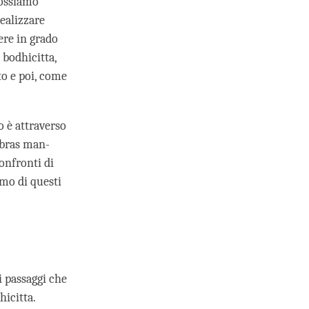
possiamo
ealizzare
ere in grado
a bodhicitta,
to e poi, come
o è attraverso
-‘bras man-
onfronti di
imo di questi
i passaggi che
hicitta.