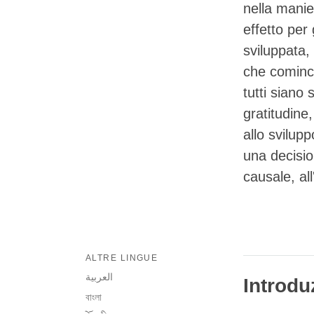
nella manie
effetto per
sviluppata,
che cominc
tutti siano
gratitudine
allo svilup
una decisio
causale, all
ALTRE LINGUE
العربية
Introdu
বাংলা