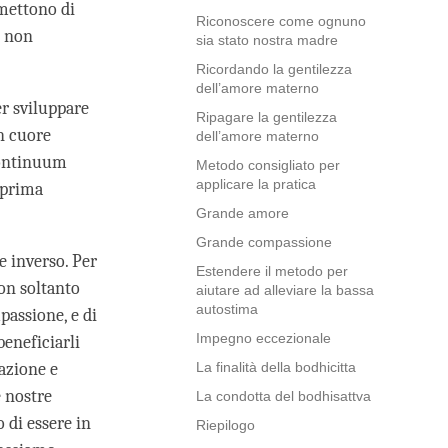
rmettono di
Riconoscere come ognuno
, non
sia stato nostra madre
Ricordando la gentilezza
dell’amore materno
er sviluppare
Ripagare la gentilezza
un cuore
dell’amore materno
 continuum
Metodo consigliato per
applicare la pratica
 prima
Grande amore
Grande compassione
e inverso. Per
Estendere il metodo per
non soltanto
aiutare ad alleviare la bassa
autostima
passione, e di
Impegno eccezionale
beneficiarli
azione e
La finalità della bodhicitta
e nostre
La condotta del bodhisattva
 di essere in
Riepilogo