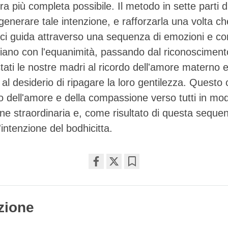
ra più completa possibile. Il metodo in sette parti 
 generare tale intenzione, e rafforzarla una volta ch
 ci guida attraverso una sequenza di emozioni e c
iano con l'equanimità, passando dal riconoscimen
 stati le nostre madri al ricordo dell'amore materno 
, al desiderio di ripagare la loro gentilezza. Quest
po dell'amore e della compassione verso tutti in mo
ne straordinaria e, come risultato di questa seque
'intenzione del bodhicitta.
Share
Bookmark
on
facebook
zione