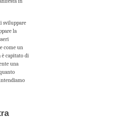
anifesta in
i sviluppare
ppare la
seri
re come un
è capitato di
mente una
 quanto
, intendiamo
tra