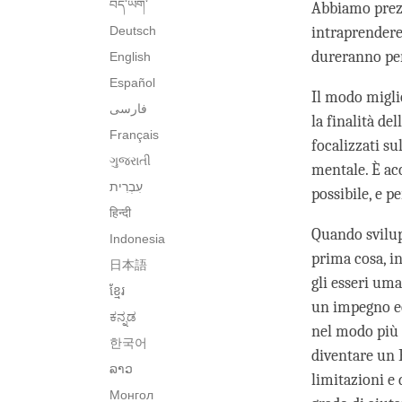
བོད་ཡིག་
Abbiamo prezio
Deutsch
intraprendere 
dureranno per
English
Español
Il modo miglio
فارسی
la finalità de
Français
focalizzati s
ગુજરાતી
mentale. È ac
possibile, e p
हिन्दी
Quando svilup
Indonesia
prima cosa, i
日本語
gli esseri uma
ខ្មែរ
un impegno ecc
ಕನ್ನಡ
nel modo più 
한국어
diventare un 
ລາວ
limitazioni e 
Монгол