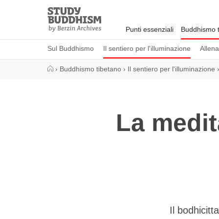
Close
Study
Buddhism
Punti essenziali
Buddhismo t
Home
Sul Buddhismo
Il sentiero per l'illuminazione
Allen
›
Buddhismo tibetano
›
Il sentiero per l'illuminazione
La medit
Il bodhicitt