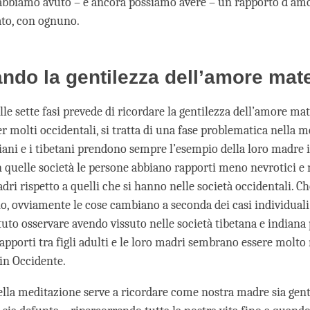
abbiamo avuto – e ancora possiamo avere – un rapporto d’am
tato, con ognuno.
ndo la gentilezza dell’amore mat
le sette fasi prevede di ricordare la gentilezza dell’amore mat
er molti occidentali, si tratta di una fase problematica nella m
iani e i tibetani prendono sempre l’esempio della loro madre i
 quelle società le persone abbiano rapporti meno nevrotici e 
dri rispetto a quelli che si hanno nelle società occidentali. Ch
o, ovviamente le cose cambiano a seconda dei casi individuali.
uto osservare avendo vissuto nelle società tibetana e indiana
 rapporti tra figli adulti e le loro madri sembrano essere molt
 in Occidente.
ella meditazione serve a ricordare come nostra madre sia genti