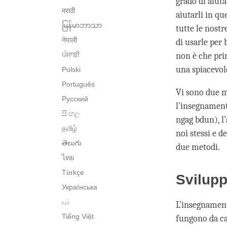
grado di aiuta
मराठी
aiutarli in q
မြန်မာဘာသာ
tutte le nostr
नेपाली
di usarle per b
ਪੰਜਾਬੀ
non è che pri
una spiacevole
Polski
Português
Vi sono due me
Русский
l’insegnamento
සිංහල
ngag bdun), l
தமிழ்
noi stessi e d
తెలుగు
due metodi.
ไทย
Türkçe
Svilupp
Українська
اُردو
L’insegnamento
Tiếng Việt
fungono da cau