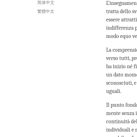
简体中文
L’insegnamento
tratta dello s
繁體中文
essere attratt
indifferenza p
modo equo ver
La comprensio
verso tutti, p
ha inizio né f
un dato momen
sconosciuti, e
uguali.
Il punto fond
mente senza in
continuità del
individuali e