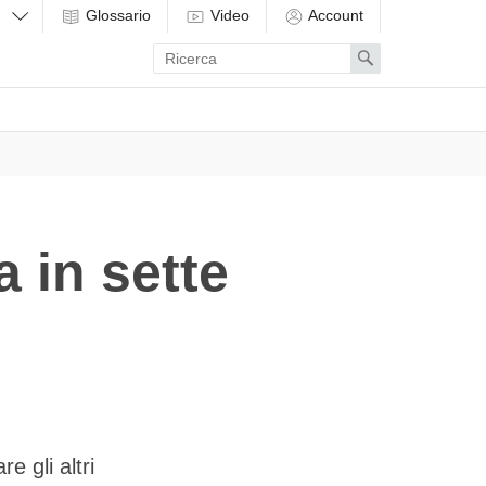
Glossario
Video
Account
Enter
Search
search
term
 in sette
re gli altri