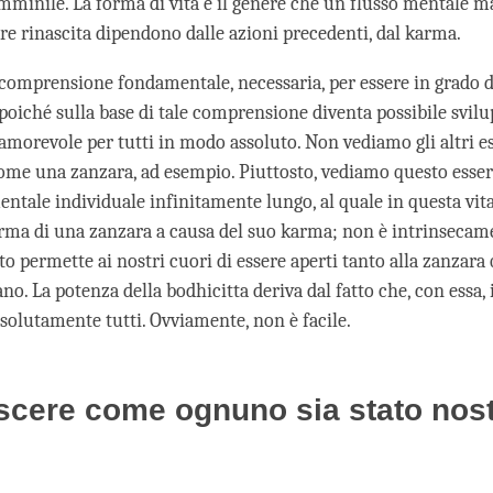
mminile. La forma di vita e il genere che un flusso mentale m
are rinascita dipendono dalle azioni precedenti, dal karma.
comprensione fondamentale, necessaria, per essere in grado d
 poiché sulla base di tale comprensione diventa possibile svilu
morevole per tutti in modo assoluto. Non vediamo gli altri es
me una zanzara, ad esempio. Piuttosto, vediamo questo esse
tale individuale infinitamente lungo, al quale in questa vita 
orma di una zanzara a causa del suo karma; non è intrinseca
o permette ai nostri cuori di essere aperti tanto alla zanzara
no. La potenza della bodhicitta deriva dal fatto che, con essa
ssolutamente tutti. Ovviamente, non è facile.
scere come ognuno sia stato nos