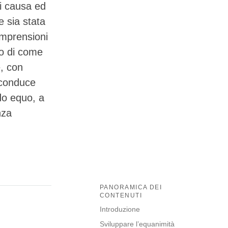
di causa ed
e sia stata
omprensioni
to di come
e, con
o conduce
do equo, a
nza
PANORAMICA DEI
CONTENUTI
Introduzione
Sviluppare l’equanimità