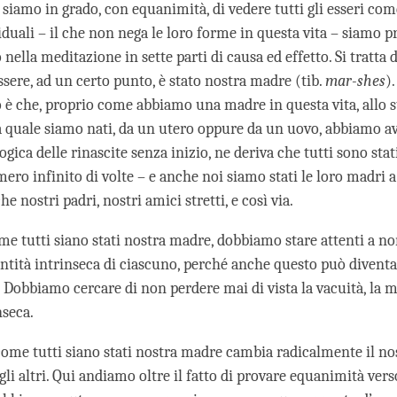
siamo in grado, con equanimità, di vedere tutti gli esseri com
duali – il che non nega le loro forme in questa vita – siamo p
 nella meditazione in sette parti di causa ed effetto. Si tratta 
sere, ad un certo punto, è stato nostra madre (tib.
mar-shes
).
è che, proprio come abbiamo una madre in questa vita, allo 
la quale siamo nati, da un utero oppure da un uovo, abbiamo a
ogica delle rinascite senza inizio, ne deriva che tutti sono stat
o infinito di volte – e anche noi siamo stati le loro madri a 
he nostri padri, nostri amici stretti, e così via.
me tutti siano stati nostra madre, dobbiamo stare attenti a n
entità intrinseca di ciascuno, perché anche questo può diventa
 Dobbiamo cercare di non perdere mai di vista la vacuità, la 
nseca.
ome tutti siano stati nostra madre cambia radicalmente il n
gli altri. Qui andiamo oltre il fatto di provare equanimità verso