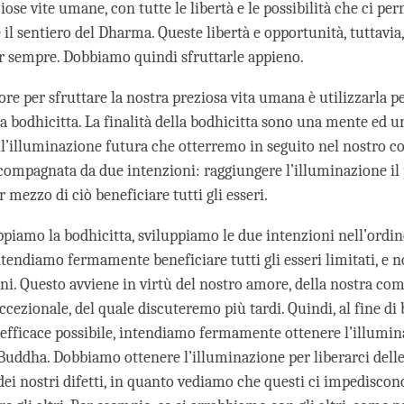
se vite umane, con tutte le libertà e le possibilità che ci pe
il sentiero del Dharma. Queste libertà e opportunità, tuttavia
 sempre. Dobbiamo quindi sfruttarle appieno.
re per sfruttare la nostra preziosa vita umana è utilizzarla p
lla bodhicitta. La finalità della bodhicitta sono una mente ed 
ull’illuminazione futura che otterremo in seguito nel nostro
compagnata da due intenzioni: raggiungere l’illuminazione il
er mezzo di ciò beneficiare tutti gli esseri.
piamo la bodhicitta, sviluppiamo le due intenzioni nell’ordin
ntendiamo fermamente beneficiare tutti gli esseri limitati, e 
ni. Questo avviene in virtù del nostro amore, della nostra com
ezionale, del quale discuteremo più tardi. Quindi, al fine di 
efficace possibile, intendiamo fermamente ottenere l’illumin
Buddha. Dobbiamo ottenere l’illuminazione per liberarci dell
dei nostri difetti, in quanto vediamo che questi ci impediscono