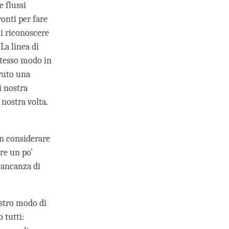
e flussi
ronti per fare
di riconoscere
 La linea di
stesso modo in
vuto una
i nostra
nostra volta.
on considerare
re un po’
mancanza di
ostro modo di
 tutti: