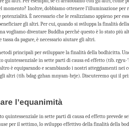
re gli altri. Per esempio, se ci arrabbiamo con gli altri, come 
uel momento? Inoltre, dobbiamo ottenere l’illuminazione per r
e potenzialità. È necessario che le realizziamo appieno per ess
eneficiare gli altri. Per cui, quando si sviluppa la finalità dell
ma vogliamo diventare Buddha perché questo è lo stato più al
 tassa da pagare, è necessario aiutare gli altri.
todi principali per sviluppare la finalità della bodhicitta. Un
 quintessenziale in sette parti di causa ed effetto (tib. rgyu
’altro è equiparando e scambiando i nostri atteggiamenti nei c
egli altri (tib. bdag-gzhan mnyam-brje). Discuteremo qui il pr
are l’equanimità
 quintessenziale in sette parti di causa ed effetto prevede se
se per il settimo, lo sviluppo effettivo della finalità della bod