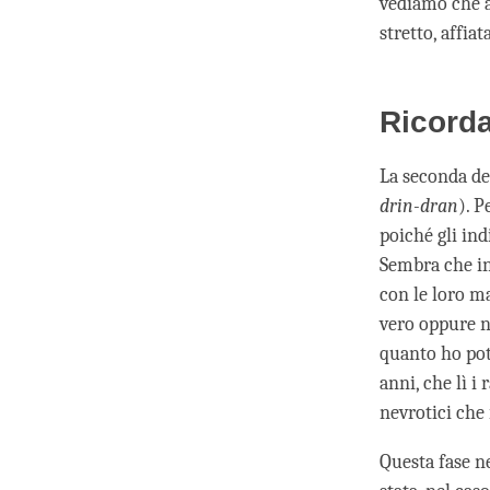
vediamo che 
stretto, affia
Ricorda
La seconda del
drin-dran
). P
poiché gli ind
Sembra che in
con le loro ma
vero oppure n
quanto ho pot
anni, che lì i
nevrotici che
Questa fase n