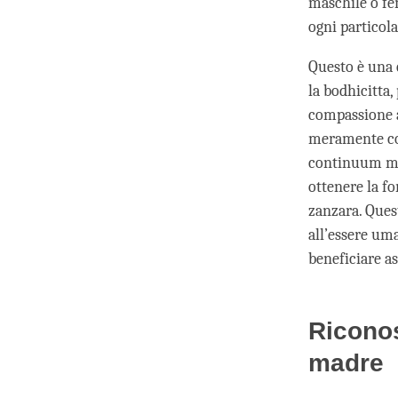
maschile o fe
ogni particol
Questo è una 
la bodhicitta,
compassione a
meramente co
continuum men
ottenere la f
zanzara. Quest
all’essere uma
beneficiare a
Ricono
madre