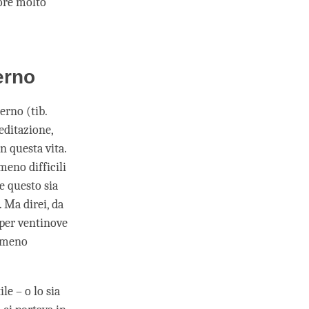
ore molto
erno
erno (tib.
editazione,
n questa vita.
meno difficili
e questo sia
 Ma direi, da
 per ventinove
o meno
le – o lo sia