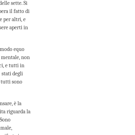
lle sette. Si
ra il fatto di
 per altri, e
sere aperti in
n modo equo
o mentale, non
, e tutti in
stati degli
 tutti sono
sare, è la
ita riguarda la
 Sono
imale,