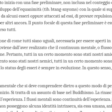
 inizia con una fase preliminare, non inclusa nel conteggio de
viluppo dell’equanimità (tib. btang-snyoms) con la quale si supe
i da alcuni esseri oppure attaccati ad essi, di provare repulsione
er altri ancora. Il punto focale di questa fase preliminare è es
so tutti.
ne di come tutti siano uguali, necessaria per essere aperti i
roviene dall’aver realizzato che il continuum mentale, o fluss
ine. Pertanto, tutti in un certo momento sono stati nostri amici
to sono stati nostri nemici, tutti in un certo momento sono 
 lo status degli esseri è sempre in evoluzione. In questo senso,
amentale che si deve comprendere dietro a questo modo di pen
izio. Si tratta di un assunto di base nel Buddhismo. La rinasc
l’esperienza. I flussi mentali sono continuità dell’esperienza.
 non posseggono alcuna identità intrinseca, sia essa umana, an