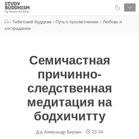
Close
Study
Buddhism
Home
›
Тибетский буддизм
›
Путь к просветлению
›
Любовь и
сострадание
Семичастная
причинно-
следственная
медитация на
бодхичитту
Д-р Александр Берзин
23:34