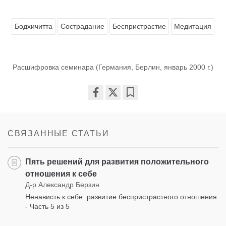
Бодхичитта
Сострадание
Беспристрастие
Медитация
Расшифровка семинара (Германия, Берлин, январь 2000 г.)
Share
Bookmark
on
facebook
СВЯЗАННЫЕ СТАТЬИ
Пять решений для развития положительного
отношения к себе
Д-р Александр Берзин
Ненависть к себе: развитие беспристрастного отношения
- Часть 5 из 5