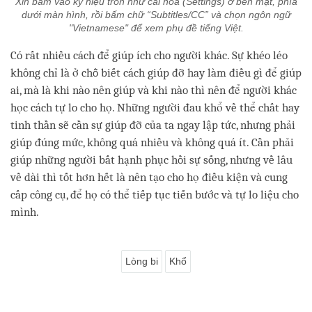
Xin bấm vào ký hiệu tròn như cái hoa (Settings) ở bên mặt, phía
dưới màn hình, rồi bấm chữ “Subtitles/CC” và chọn ngôn ngữ
"Vietnamese" để xem phụ đề tiếng Việt.
Có rất nhiều cách để giúp ích cho người khác. Sự khéo léo
không chỉ là ở chỗ biết cách giúp đỡ hay làm điều gì để giúp
ai, mà là khi nào nên giúp và khi nào thì nên để người khác
học cách tự lo cho họ. Những người đau khổ về thể chất hay
tinh thần sẽ cần sự giúp đỡ của ta ngay lập tức, nhưng phải
giúp đúng mức, không quá nhiều và không quá ít. Cần phải
giúp những người bất hạnh phục hồi sự sống, nhưng về lâu
về dài thì tốt hơn hết là nên tạo cho họ điều kiện và cung
cấp công cụ, để họ có thể tiếp tục tiến bước và tự lo liệu cho
mình.
Lòng bi
Khổ