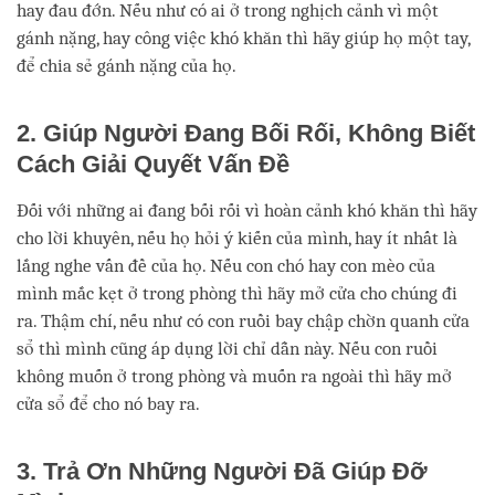
hay đau đớn. Nếu như có ai ở trong nghịch cảnh vì một
gánh nặng, hay công việc khó khăn thì hãy giúp họ một tay,
để chia sẻ gánh nặng của họ.
2. Giúp Người Đang Bối Rối, Không Biết
Cách Giải Quyết Vấn Đề
Đối với những ai đang bối rối vì hoàn cảnh khó khăn thì hãy
cho lời khuyên, nếu họ hỏi ý kiến của mình, hay ít nhất là
lắng nghe vấn đề của họ. Nếu con chó hay con mèo của
mình mắc kẹt ở trong phòng thì hãy mở cửa cho chúng đi
ra. Thậm chí, nếu như có con ruồi bay chập chờn quanh cửa
sổ thì mình cũng áp dụng lời chỉ dẫn này. Nếu con ruồi
không muốn ở trong phòng và muốn ra ngoài thì hãy mở
cửa sổ để cho nó bay ra.
3. Trả Ơn Những Người Đã Giúp Đỡ