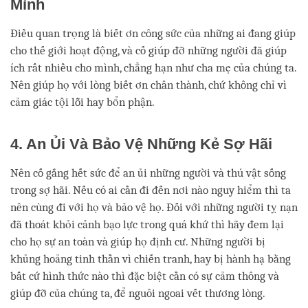
Mình
Điều quan trọng là biết ơn công sức của những ai đang giúp
cho thế giới hoạt động, và cố giúp đỡ những người đã giúp
ích rất nhiều cho mình, chẳng hạn như cha mẹ của chúng ta.
Nên giúp họ với lòng biết ơn chân thành, chứ không chỉ vì
cảm giác tội lỗi hay bổn phận.
4. An Ủi Và Bảo Vệ Những Kẻ Sợ Hãi
Nên cố gắng hết sức để an ủi những người và thú vật sống
trong sợ hãi. Nếu có ai cần đi đến nơi nào nguy hiểm thì ta
nên cùng đi với họ và bảo vệ họ. Đối với những người tỵ nạn
đã thoát khỏi cảnh bạo lực trong quá khứ thì hãy đem lại
cho họ sự an toàn và giúp họ định cư. Những người bị
khủng hoảng tinh thần vì chiến tranh, hay bị hành hạ bằng
bất cứ hình thức nào thì đặc biệt cần có sự cảm thông và
giúp đỡ của chúng ta, để nguôi ngoai vết thương lòng.