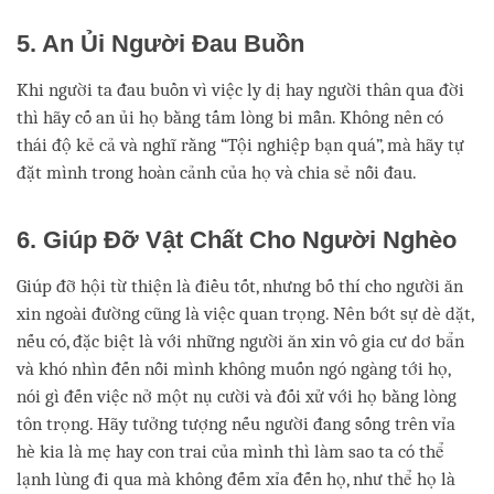
5. An Ủi Người Đau Buồn
Khi người ta đau buồn vì việc ly dị hay người thân qua đời
thì hãy cố an ủi họ bằng tấm lòng bi mẫn. Không nên có
thái độ kẻ cả và nghĩ rằng “Tội nghiệp bạn quá”, mà hãy tự
đặt mình trong hoàn cảnh của họ và chia sẻ nỗi đau.
6. Giúp Đỡ Vật Chất Cho Người Nghèo
Giúp đỡ hội từ thiện là điều tốt, nhưng bố thí cho người ăn
xin ngoài đường cũng là việc quan trọng. Nên bớt sự dè dặt,
nếu có, đặc biệt là với những người ăn xin vô gia cư dơ bẩn
và khó nhìn đến nỗi mình không muốn ngó ngàng tới họ,
nói gì đến việc nở một nụ cười và đối xử với họ bằng lòng
tôn trọng. Hãy tưởng tượng nếu người đang sống trên vỉa
hè kia là mẹ hay con trai của mình thì làm sao ta có thể
lạnh lùng đi qua mà không đếm xỉa đến họ, như thể họ là