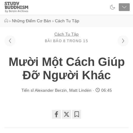
Close
Study
Buddhism
Home
›
Những Điểm Cơ Bản
›
Cách Tu Tập
Cách Tu Tập
BÀI BÁO 8 TRONG 15
Mười Một Cách Giúp
Đỡ Người Khác
Tiến sĩ Alexander Berzin
,
Matt Lindén
06:45
Share
Bookmark
on