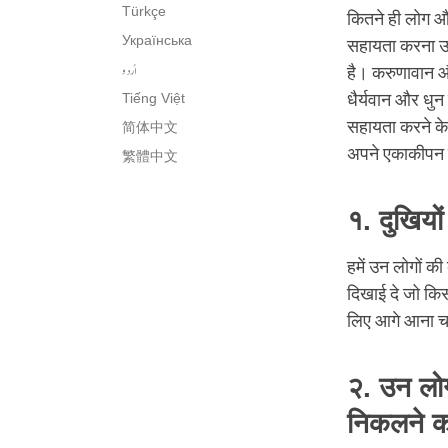
Türkçe
कितने ही लोग और
Українська
सहायता करना उन
اُردو
है। करुणावान और
धैर्यवान और धुन 
Tiếng Việt
सहायता करने के ग
简体中文
अपने एकाकीपन स
繁體中文
१. दुखियों
हमें उन लोगों की
दिखाई दे जो किस
लिए आगे आना च
२. उन लोग
निकलने का