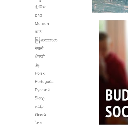
한국어
ລາວ
Монгол
मराठी
မြန်မာဘာသာ
नेपाली
ਪੰਜਾਬੀ
پنجابی
Polski
Português
Русский
සිංහල
தமிழ்
తెలుగు
ไทย