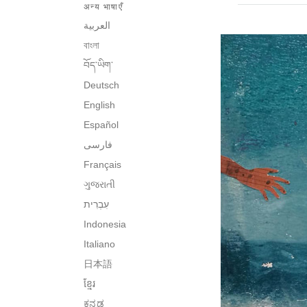
अन्य भाषाएँ
العربية
বাংলা
བོད་ཡིག་
Deutsch
English
Español
فارسی
Français
ગુજરાતી
Indonesia
Italiano
日本語
ខ្មែរ
ಕನ್ನಡ