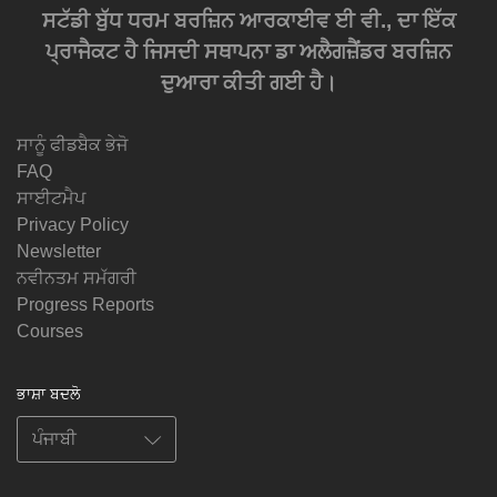
ਸਟੱਡੀ ਬੁੱਧ ਧਰਮ ਬਰਜ਼ਿਨ ਆਰਕਾਈਵ ਈ ਵੀ., ਦਾ ਇੱਕ
ਪ੍ਰਾਜੈਕਟ ਹੈ ਜਿਸਦੀ ਸਥਾਪਨਾ ਡਾ ਅਲੈਗਜ਼ੈਂਡਰ ਬਰਜ਼ਿਨ
ਦੁਆਰਾ ਕੀਤੀ ਗਈ ਹੈ।
ਸਾਨੂੰ ਫੀਡਬੈਕ ਭੇਜੋ
FAQ
ਸਾਈਟਮੈਪ
Privacy Policy
Newsletter
ਨਵੀਨਤਮ ਸਮੱਗਰੀ
Progress Reports
Courses
ਭਾਸ਼ਾ ਬਦਲੋ