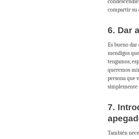
condescendien
compartir su 
6. Dar 
Es bueno dar 
mendigos que 
tengamos, esp
queremos mira
persona que v
simplemente e
7. Intr
apegad
También neces