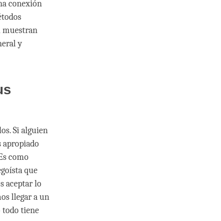
una conexión
étodos
si muestran
neral y
us
os. Si alguien
es apropiado
 Es como
goísta que
s aceptar lo
os llegar a un
 todo tiene