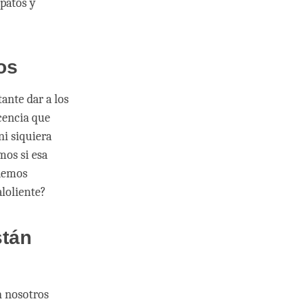
apatos y
os
ante dar a los
cencia que
ni siquiera
mos si esa
odemos
loliente?
stán
n nosotros