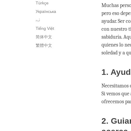
Türkçe
Muchas person
Українська
pero eso depe
اُردو
ayudar. Ser c
con nuestro t
Tiếng Việt
sabiduría. Aq
简体中文
quienes lo ne
繁體中文
soledad y a qu
1. Ayud
Necesitamos c
Si vemos que 
ofrecemos par
2. Guia