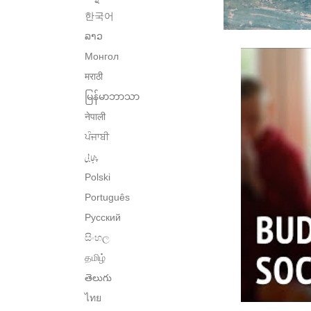
한국어
ລາວ
Монгол
मराठी
မြန်မာဘာသာ
नेपाली
ਪੰਜਾਬੀ
پنجابی
Polski
Português
Русский
සිංහල
தமிழ்
తెలుగు
ไทย