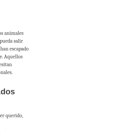
os animales
 pueda salir
e han escapado
e. Aquellos
esitan
nales.
ados
er querido,