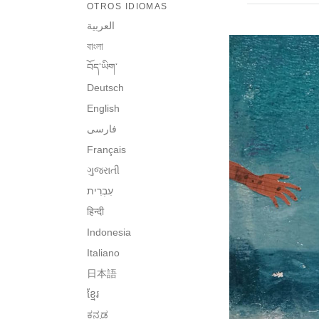
OTROS IDIOMAS
العربية
বাংলা
བོད་ཡིག་
Deutsch
English
فارسی
Français
ગુજરાતી
हिन्दी
Indonesia
Italiano
日本語
ខ្មែរ
ಕನ್ನಡ