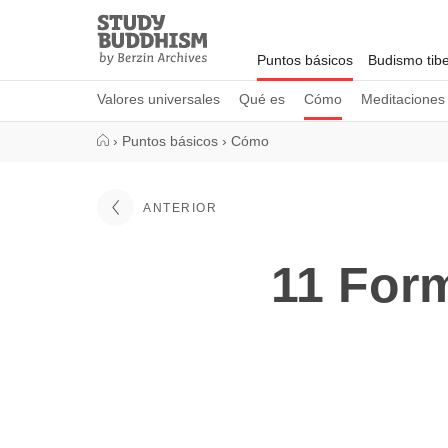
Close
Study
Buddhism
Puntos básicos
Budismo tib
Home
Valores universales
Qué es
Cómo
Meditaciones
›
Puntos básicos
›
Cómo
ANTERIOR
11 For