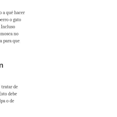
o a qué hacer
perro o gato
 Incluso
a mosca no
na para que
n
 tratar de
Esto debe
lpa o de