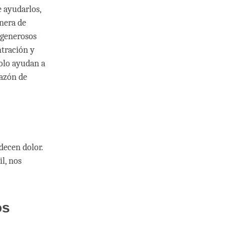
 ayudarlos,
nera de
 generosos
ntración y
olo ayudan a
razón de
decen dolor.
l, nos
os