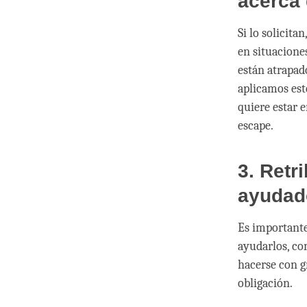
acerca
Si lo solicit
en situacione
están atrapad
aplicamos est
quiere estar e
escape.
3. Retr
ayudad
Es importante
ayudarlos, co
hacerse con g
obligación.