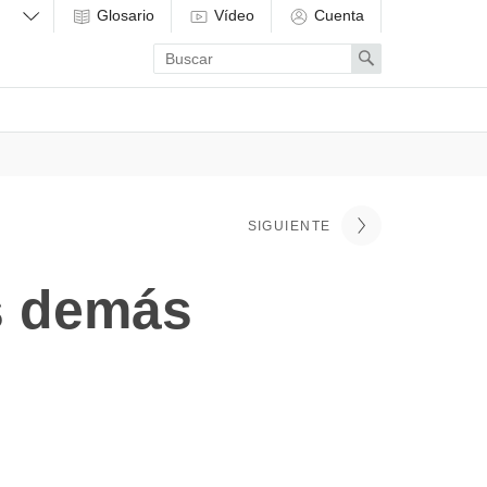
Glosario
Vídeo
Cuenta
Enter
Search
search
term
SIGUIENTE
s demás