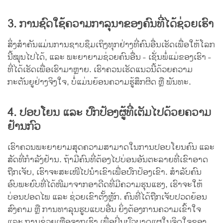
3. ການຊົດໃຊ້ຄວາມກາລຸນາຂອງຄົນທີ່ໄດ້ຊ່ວຍເຮົາ
ສິ່ງສຳຄັນແມ່ນການຊາບຊຶມເຖິງທຸກຢ່າງທີ່ຄົນອື່ນເຮັດເພື່ອໃຫ້ໂລກ
ນີ້ໝຸນໄປໄດ້, ແລະ ພະຍາຍາມຊ່ວຍຄົນອື່ນ - ເຊັ່ນພໍ່ແມ່ຂອງເຮົາ -
ທີ່ໄດ້ເຮັດເພື່ອເຮົາມາຫຼາຍ. ເຮົາຄວນເຮັດແນວນີ້ດ້ວຍຄວາມ
ກະຕັນຍູຢ່າງຈິງໃຈ, ບໍ່ແມ່ນຍ້ອນຄວາມຮູ້ສຶກຜິດ ຫຼື ພັນທະ.
4. ປອບໂຍນ ແລະ ປົກປ້ອງຜູ້ທີ່ເຕັມໄປດ້ວຍຄວາມ
ຢ້ານກົວ
ເຮົາຄວນພະຍາຍາມສຸດຄວາມສາມາດໃນການປອບໂຍນຄົນ ແລະ
ສັດທີ່ກຳລັງຢ້ານ. ຖ້າມີຄົນທີ່ຕ້ອງໄປບ່ອນອັນຕະລາຍທີ່ເຂົາອາດ
ຖືກເຈັບ, ເຮົາຈະສະເໜີໄປນຳເຂົາເພື່ອປົກປ້ອງເຂົາ. ສຳລັບຄົນ
ອົບພະຍົບທີ່ໄດ້ໜີມາຈາກອາດີດທີ່ມີຄວາມຮຸນແຮງ, ເຮົາຈະໃຫ້
ບ່ອນປອດໄພ ແລະ ຊ່ວຍເຂົາຕັ້ງຫຼັກ. ຄົນທີ່ໄດ້ຖືກເຈັບປວດຍ້ອນ
ສົງຄາມ ຫຼື ການທາລຸນຮູບແບບອື່ນ ຍິ່ງຕ້ອງການຄວາມເຂົ້າໃຈ
ແລະ ການຊ່ວຍເຫຼືອຈາກເຮົາ ເພື່ອປິ່ນປົວບາດແຜໃນຈິດໃຈຂອງ