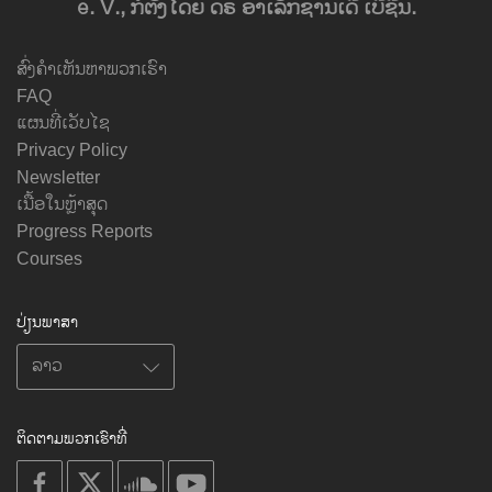
e. V., ກໍ່ຕັ້ງໂດຍ ດຣ ອາເລັກຊານເດີ ເບີຊີນ.
ສົ່ງຄຳເຫັນຫາພວກເຮົາ
FAQ
ແຜນທີ່ເວັບໄຊ
Privacy Policy
Newsletter
ເນື້ອໃນຫຼ້າສຸດ
Progress Reports
Courses
ປ່ຽນພາສາ
ຕິດຕາມພວກເຮົາທີ່
on
on
on
on
facebook
X
soundcloud
youtube