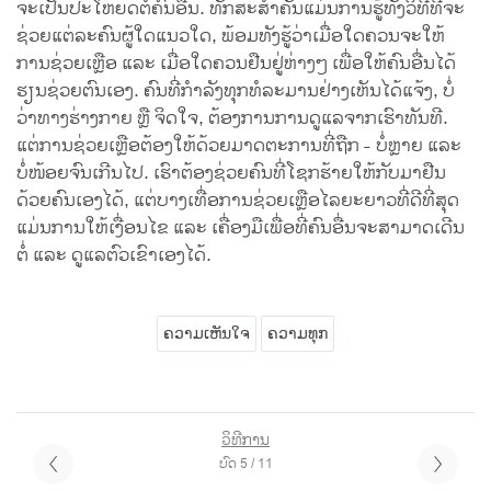
ຈະເປັນປະໂຫຍດຕໍ່ຄົນອື່ນ. ທັກສະສຳຄັນແມ່ນການຮູ້ທັງວິທີທີ່ຈະ
ຊ່ວຍແຕ່ລະຄົນຜູ້ໃດແນວໃດ, ພ້ອມທັງຮູ້ວ່າເມື່ອໃດຄວນຈະໃຫ້
ການຊ່ວຍເຫຼືອ ແລະ ເມື່ອໃດຄວນຢືນຢູ່ຫ່າງໆ ເພື່ອໃຫ້ຄົນອື່ນໄດ້
ຮຽນຊ່ວຍຕົນເອງ. ຄົນທີ່ກຳລັງທຸກທໍລະມານຢ່າງເຫັນໄດ້ແຈ້ງ, ບໍ່
ວ່າທາງຮ່າງກາຍ ຫຼື ຈິດໃຈ, ຕ້ອງການການດູແລຈາກເຮົາທັນທີ.
ແຕ່ການຊ່ວຍເຫຼືອຕ້ອງໃຫ້ດ້ວຍມາດຕະການທີ່ຖືກ - ບໍ່ຫຼາຍ ແລະ
ບໍ່ໜ້ອຍຈົນເກີນໄປ. ເຮົາຕ້ອງຊ່ວຍຄົນທີ່ໂຊກຮ້າຍໃຫ້ກັບມາຢືນ
ດ້ວຍຄົນເອງໄດ້, ແຕ່ບາງເທື່ອການຊ່ວຍເຫຼືອໄລຍະຍາວທີ່ດີທີ່ສຸດ
ແມ່ນການໃຫ້ເງື່ອນໄຂ ແລະ ເຄື່ອງມືເພື່ອທີ່ຄົນອື່ນຈະສາມາດເດີນ
ຕໍ່ ແລະ ດູແລຕົວເຂົາເອງໄດ້.
ຄວາມເຫັນໃຈ
ຄວາມທຸກ
ວິທີການ
ບົດ 5 / 11