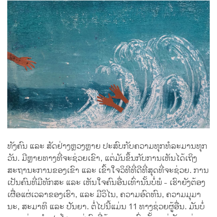
ທັງຄົນ ແລະ ສັດຢ່າງຫຼວງຫຼາຍ ປະສົບກັບຄວາມທຸກທໍລະມານທຸກ
ວັນ. ມີຫຼາຍທາງທີ່ຈະຊ່ວຍເຂົາ, ແຕ່ມັນຂຶ້ນກັບການເຫັນໄດ້ເຖິງ
ສະຖານະການຂອງເຂົາ ແລະ ເຂົ້າໃຈວິທີທີ່ດີທີ່ສຸດທີ່ຈະຊ່ວຍ. ການ
ເປັນຄົນທີ່ມີທັກສະ ແລະ ເຫັນໃຈຄົນອື່ນເທົ່ານັ້ນບໍ່ພໍ - ເຮົາຍັງຕ້ອງ
ເຜື່ອແຜ່ເວລາຂອງເຮົາ, ແລະ ມີວິໄນ, ຄວາມອົດທົນ, ຄວາມມຸມາ
ນະ, ສະມາທິ ແລະ ປັນຍາ. ຕໍ່ໄປນີ້ແມ່ນ 11 ທາງຊ່ວຍຜູ້ອື່ນ. ມັນບໍ່