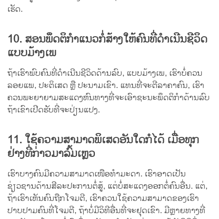
ເຮັດ.
10. ສອນພຶດຕິກຳແນວກໍ່ສ້າງໃຫ້ຄົນທີ່ດຳເນີນຊີວິດ
ແບບມ້າງເພ
ຖ້າເຮົາພົບຄົນທີ່ດຳເນີນຊີວິດດ້ານລົບ, ແບບມ້າງເພ, ເຮົາບໍ່ຄວນ
ລອຍແພ, ປະຕິເສດ ຫຼື ປະນາມເຂົາ. ແທນທີ່ຈະຕີລາຄາຄົນ, ເຮົາ
ຄວນພະຍາຍາມສະແດງຫົນທາງທີ່ຈະເອົາຊະນະພຶດຕິກຳດ້ານລົບ
ຖ້າເຂົາເປີດຮັບທີ່ຈະປ່ຽນແປງ.
11. ໃຊ້ຄວາມສາມາດພິເສດອັນໃດກໍໄດ້ ເມື່ອທຸກ
ຢ່າງທີ່ກ່າວມາລົ້ມເຫຼວ
ເຮົາບາງຄົນມີຄວາມສາມາດເໜືອທຳມະດາ. ເຮົາອາດເປັນ
ຊ່ຽວຊານດ້ານສີລະປະການຕໍ່ສູ້, ແຕ່ບໍ່ສະແດງອອກຕໍ່ຄົນອື່ນ. ແຕ່,
ຖ້າເຮົາເຫັນຄົນຖືກໂຈມຕີ, ເຮົາຄວນໃຊ້ຄວາມສາມາດຂອງເຮົາ
ປາບປາມຄົນທີ່ໂຈມຕີ, ຖ້າບໍ່ມີວິທີອື່ນທີ່ຈະຢຸດເຂົາ. ມີຫຼາຍທາງທີ່