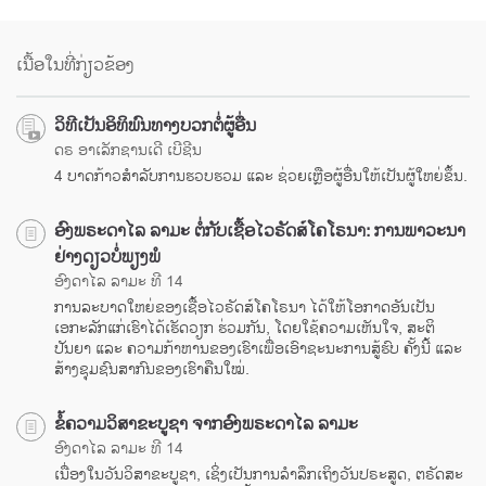
ເນື້ອໃນທີ່ກ່ຽວຂ້ອງ
ວິທີເປັນອິທິພົນທາງບວກຕໍ່ຜູ້ອື່ນ
ດຣ ອາເລັກຊານເດີ ເບີຊີນ
4 ບາດກ້າວສຳລັບການຮວບຮວມ ແລະ ຊ່ວຍເຫຼືອຜູ້ອື່ນໃຫ້ເປັນຜູ້ໃຫຍ່ຂຶ້ນ.
ອົງພຣະດາໄລ ລາມະ ຕໍ່ກັບເຊື້ອໄວຣັດສ໌ໂຄໂຣນາ: ການພາວະນາ
ຢ່າງດຽວບໍ່ພຽງພໍ
ອົງດາໄລ ລາມະ ທີ 14
ການລະບາດໃຫຍ່ຂອງເຊື້ອໄວຣັດສ໌ໂຄໂຣນາ ໄດ້ໃຫ້ໂອກາດອັນເປັນ
ເອກະລັກແກ່ເຮົາໄດ້ເຮັດວຽກ ຮ່ວມກັນ, ໂດຍໃຊ້ຄວາມເຫັນໃຈ, ສະຕິ
ປັນຍາ ແລະ ຄວາມກ້າຫານຂອງເຮົາເພື່ອເອົາຊະນະການສູ້ຮົບ ຄັ້ງນີ້ ແລະ
ສ້າງຊຸມຊົນສາກົນຂອງເຮົາຄືນໃໝ່.
ຂໍ້ຄວາມວິສາຂະບູຊາ ຈາກອົງພຣະດາໄລ ລາມະ
ອົງດາໄລ ລາມະ ທີ 14
ເນື່ອງໃນວັນວິສາຂະບູຊາ, ເຊິ່ງເປັນການລຳລຶກເຖິງວັນປຣະສູດ, ຕຣັດສະ