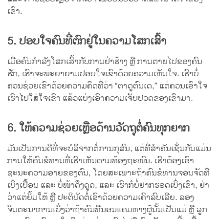
ເຂົາ.
5. ປອບໃຈຄົນທີ່ຕົກຢູ່ໃນຄວາມໂສກເສົ້າ
ເມື່ອຄົນກຳລັງໂສກເສົ້າກັບການຢ່າຮ້າງ ຫຼື ການຕາຍໄປຂອງຄົນ
ຮັກ, ເຮົາຈະພະຍາຍາມປອບໃຈເຂົາດ້ວຍຄວາມເຫັນໃຈ. ເຮົາບໍ່
ຄວນຊ່ວຍເຂົາດ້ວຍຄວາມຄິດທີ່ວ່າ “ຕາດູຕົນເດ,” ແຕ່ຄວນເອົາໃຈ
ເຮົາໄປໃສ່ໃຈເຂົາ ແລ້ວແບ່ງເອົາຄວາມເຈັບປວດຂອງເຂົາມາ.
6. ໃຫ້ຄວາມຊ່ວຍເຫຼືອດ້ານວັດຖຸຕໍ່ຄົນທຸກຍາກ
ມັນເປັນການດີທີ່ຈະບໍລິຈາກຕໍ່ການກຸສົນ, ແຕ່ທີ່ສຳຄັນເຊັ່ນກັນແມ່ນ
ການໃຫ້ຄົນຂໍທານທີ່ເຮົາເຫັນຕາມທ້ອງຖະໜົນ. ເຮົາຕ້ອງເອົາ
ຊະນະຄວາມອາຍຂອງຕົນ, ໂດຍສະເພາະຖ້າຄົນຂໍທານຈອນຈັດທີ່
ເບິ່ງເປື້ອນ ແລະ ບໍ່ໜ້າດຶງດູດ, ແລະ ເຮົາກໍບໍ່ຢາກຮອດເບິ່ງເຂົາ, ຢ່າ
ວ່າແຕ່ຍິ້ມໃຫ້ ຫຼື ປະຕິບັດຕໍ່ເຂົາດ້ວຍຄວາມເຄົາລົບເລີຍ. ລອງ
ຈິນຕະນາການເບິ່ງວ່າຖ້າຄົນທີ່ນອນແຄມທາງຜູ້ນັ້ນເປັນແມ່ ຫຼື ລູກ