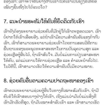
ຂອງເຮົາ: ເຮົາຈະໃຈຫິນຍ່າງຜ່ານເຂົາໄປຄືເຂົາເປັນພຽງຂີ້ເຫຍື້ອ
ເໝັນໆຊິ້ນໜຶ່ງໄປໄດ້ແນວໃດ?
7. ແນະນຳພຣະທັມໃຫ້ຄົນທີ່ຍຶດຕິດກັບເຮົາ
ເຮົາຍັງຕ້ອງພະຍາຍາມຊ່ວຍຄົນທີ່ມັກຢູ່ໃກ້ເຮົາຕະຫຼອດເວລາ. ເຮົາ
ບໍ່ຢາກໃຫ້ເຂົາເອື່ອຍອີງ, ແຕ່ຖ້າເຂົາມີຄວາມສຳພັນອັນແຮງກ້າກັບ
ເຮົາ, ເຮົາກໍສາມາດພະຍາຍາມຊ່ວຍເຂົາໂດຍການສອນວິທີການ
ພື້ນຖານຂອງພຣະພຸດທະສາສະໜາໃນການບັນລຸຄວາມສຸກ ແລະ
ຊ່ວຍເຫຼືອຜູ້ອື່ນໄດ້, ຖ້າເຂົາສົນໃຈ. ມັນບໍ່ແມ່ນການປ່ຽນສາສະໜາ
ໃຫ້ຄົນ, ແຕ່ແມ່ນການໃຫ້ການຊ່ວຍເຫຼືອ ແລະ ຄຳແນະນຳທົ່ວໄປ.
ໃນວິທີນີ້, ເຮົາສາມາດເຮັດໃຫ້ຄວາມສຳພັນນັ້ນມີຄວາມໝາຍ.
8. ຊ່ວຍຄົນອື່ນຕາມຄວາມປາດຖະໜາຂອງເຂົາ
ເຮົາຄວນພະຍາຍາມຊ່ວຍຜູ້ອື່ນໃນທາງທີ່ເໝາະສົມກັບເຂົາ. ຖ້າມີ
ຄົນຂໍໃຫ້ເຮົາສອນບາງຢ່າງໃຫ້ເຂົາ, ເຖິງແມ່ນວ່າມັນບໍ່ແມ່ນສິ່ງທີ່
ເຮົາມັກເຮັດທີ່ສຸດ, ຖ້າມັນເໝາະສຳລັບເຂົາ ແລະ ເຮົາສາມາດເຮັດ