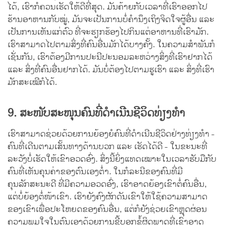
ໄດ້, ເຮົາກໍຄວນເຮັດໃຫ້ດີທີ່ສຸດ. ມັນຄ້າຍກັບເວລາທີ່ເຮົາອອກໄປ
ຮ້ານອາຫານກັບໝູ່, ມັນຈະເປັນການບໍ່ຄຳນຶງເຖິງຈິດໃຈຜູ້ອື່ນ ແລະ
ເປັນການເຫັນແກ່ຕົວ ທີ່ຈະຮຽກຮ້ອງໄປກິນແຕ່ອາຫານທີ່ເຮົາມັກ.
ເຮົາສາມາດໄປຕາມສິ່ງທີ່ຄົນອື່ນມັກໄດ້ບາງຄັ້ງ. ໃນຄວາມສຳພັນກໍ
ເຊັ່ນກັນ, ເຮົາຕ້ອງມີການປະນີປະນອມລະຫວ່າງສິ່ງທີ່ເຮົາຢາກໄດ້
ແລະ ສິ່ງທີ່ຄົນອື່ນຢາກໄດ້. ມັນບໍ່ຕ້ອງໄປຕາມຮູເຮົາ ແລະ ສິ່ງທີ່ເຮົາ
ມັກສະເໝີກໍໄດ້.
9. ສະໜັບສະໜຸນຄົນທີ່ດຳເນີນຊີວິດທ່ຽງທຳ
ເຮົາສາມາດຊ່ວຍດ້ວຍການຍ້ອງຍໍຄົນທີ່ດຳເນີນຊີວິດຢ່າງທ່ຽງທຳ -
ຄົນທີ່ເດີນຕາມເສັ້ນທາງດ້ານບວກ ແລະ ເຮັດໄດ້ດີ - ໃນຂະນະທີ່
ລະວັງບໍ່ເຮັດໃຫ້ເຂົາອວດອົ່ງ. ສິ່ງນີ້ຍິ່ງແທດເໝາະໃນເວລາຮັບມືກັບ
ຄົນທີ່ເຫັນຄຸນຄ່າຂອງຕົນເອງຕ່ຳ. ໃນກໍລະນີຂອງຄົນທີ່ມີ
ຄຸນລັກສະນະດີ ທີ່ມີຄວາມອວດອົ່ງ, ເຮົາອາດຍ້ອງເຂົາຕໍ່ຄົນອື່ນ,
ແຕ່ບໍ່ຍ້ອງຕໍ່ໜ້າເຂົາ. ເຮົາຍັງຄົງຜັກດັນເຂົາໃຫ້ໃຊ້ຄວາມສາມາດ
ຂອງເຂົາເພື່ອປະໂຫຍດຂອງຄົນອື່ນ, ແຕ່ກໍຍັງຊ່ວຍເຂົາຫຼຸດຜ່ອນ
ຄວາມພູມໃຈໃນຕົນເອງດ້ວຍການຊີ້ບອກຂໍ້ຜິດພາດທີ່ເຂົາອາດ