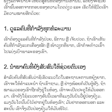
ພຽງແຕ່ຈະນຳປະໂຫຍດສູ່ຄົນທີ່ຕ້ອງການເທົ່ານັ້ນ, ແຕ່ຍັງຈະຊ່ວຍ
ເຮົາພົ້ນອອກຈາກກອບຂອງຄວາມໂດດດ່ຽວ ແລະ ເຮັດໃຫ້ຊີວິດເຮົາ
ມີຄວາມໝາຍອີກດ້ວຍ:
1. ດູແລຄົນທີ່ກຳລັງທຸກທໍລະມານ
ເຮົາຕ້ອງດູແລຄົນທີ່ກຳລັງປ່ວຍ, ພິການ ຫຼື ເຈັບປວດ. ຖ້າເຮົາເຫັນ
ຄົນທີ່ກຳລັງແບກເຄື່ອງໜັກ ຫຼື ໜ້າວຽກທີ່ຍາກ, ເຮົາກໍຈະກ້າວເຂົ້າ
ໄປແບ່ງເບົາພາລະຂອງເຂົາ.
2. ນຳພາຄົນທີ່ຍັງສັບສົນໃຫ້ຊ່ວຍຕົນເອງ
ສຳລັບຄົນທີ່ສັບສົນວ່າຊິເຮັດແນວໃດໃນສະຖານະການຫຍຸ້ງຍາກ,
ເຮົາຈະໃຫ້ຄຳແນະນຳ ຖ້າເຂົາຖາມ, ຫຼື ຢ່າງໜ້ອຍກໍເປັນຜູ້ຟັງ. ຖ້າ
ໝາແມວຂອງເຮົາຖືກຂັງຢູ່ໃນຫ້ອງ, ເຮົາຈະເປີດປະຕູໃຫ້ມັນອອກ
ມາ. ເຮົາຍັງໃຊ້ແນວທາງອັນນີ້ເວລາທີ່ແມງວັນບິນວື່ຢູ່ປ່ອງຢ້ຽມ.
ແມງວັນໂຕນັ້ນບໍ່ໄດ້ຢາກຢູ່ໃນຫ້ອງເຮົາ; ມັນຢາກອອກນອກ ແລະ
ສະນັ້ນ ເຮົາຈິ່ງເປີດປ່ອງຢ້ຽມໃຫ້ມັນໜີໄປ.