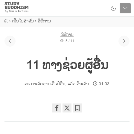
Close
Study
Buddhism
Home
›
ເນື້ອໃນສຳຄັນ
›
ວິທີການ
ວິທີການ
ບົດ 5 / 11
11 ທາງຊ່ວຍຜູ້ອື່ນ
ດຣ ອາເລັກຊານເດີ ເບີຊີນ
,
ແມັດ ລິນເດັນ
01:03
Share
Bookmark
on
facebook