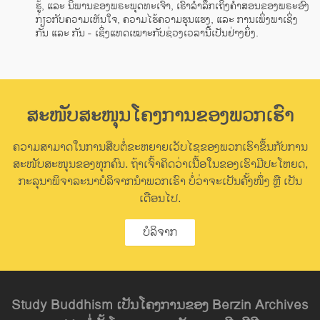
ຮູ້, ແລະ ນິພານຂອງພຣະພຸດທະເຈົ້າ, ເຮົາລຳລຶກເຖິງຄຳສອນຂອງພຣະອົງ
ກ່ຽວກັບຄວາມເຫັນໃຈ, ຄວາມໄຮ້ຄວາມຮຸນແຮງ, ແລະ ການເພິ່ງພາເຊິ່ງ
ກັນ ແລະ ກັນ - ເຊິ່ງແທດເໝາະກັບຊ່ວງເວລານີ້ເປັນຢ່າງຍິ່ງ.
ສະໜັບສະໜຸນໂຄງການຂອງພວກເຮົາ
ຄວາມສາມາດໃນການສືບຕໍ່ຂະຫຍາຍເວັບໄຊຂອງພວກເຮົາຂຶ້ນກັບການ
ສະໜັບສະໜຸນຂອງທຸກຄົນ. ຖ້າເຈົ້າຄິດວ່າເນື້ອໃນຂອງເຮົາມີປະໂຫຍດ,
ກະລຸນາພິຈາລະນາບໍລິຈາກນຳພວກເຮົາ ບໍ່ວ່າຈະເປັນຄັ້ງໜຶ່ງ ຫຼື ເປັນ
ເດືອນໄປ.
ບໍລິຈາກ
Study Buddhism ເປັນໂຄງການຂອງ Berzin Archives