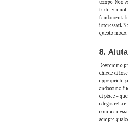
tempo. Non v
forte con noi
fondamentali p
interessati. N
questo modo, 
8. Aiuta
Dovremmo prov
chiede di inse
appropriata p
andassimo fuor
ci piace – qu
adeguarci a ci
compromessi t
sempre qualco