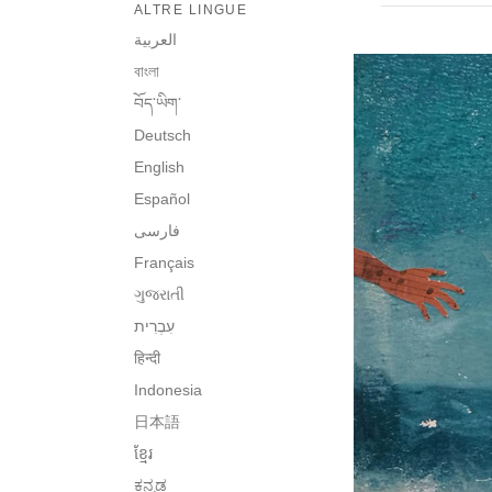
ALTRE LINGUE
العربية
বাংলা
བོད་ཡིག་
Deutsch
English
Español
فارسی
Français
ગુજરાતી
हिन्दी
Indonesia
日本語
ខ្មែរ
ಕನ್ನಡ