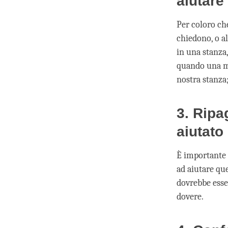
aiutare
Per coloro che
chiedono, o a
in una stanza
quando una mo
nostra stanza;
3. Ripa
aiutato
È importante a
ad aiutare que
dovrebbe esse
dovere.