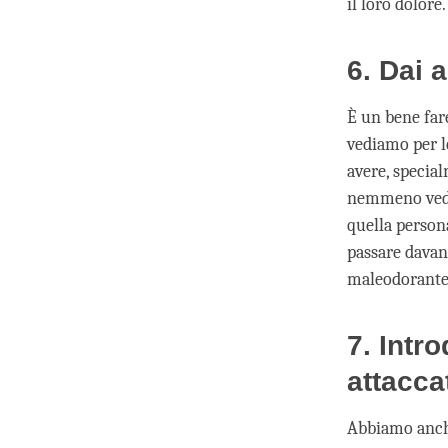
il loro dolore.
6. Dai 
È un bene far
vediamo per l
avere, specia
nemmeno veder
quella person
passare davan
maleodorant
7. Intr
attaccat
Abbiamo anche 