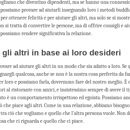
ogliamo che diventino dipendenti, ma se hanno una connessi
, possiamo provare ad aiutarli insegnando loro i metodi buddh
er ottenere felicità e per aiutare gli altri, ma solo se si most
on si tratta di convertire le persone, ma di offrire consigli e aiu
possiamo rendere significativa la relazione.
 gli altri in base ai loro desideri
are ad aiutare gli altri in un modo che sia adatto a loro. Se 
gnargli qualcosa, anche se non è la nostra cosa preferita da far
er loro e possiamo farla, dovremmo fare del nostro meglio. È
i al ristorante con amici, e insistessimo sempre di avere il ti
esto è un comportamento irrispettoso ed egoista. Possiamo anc
ò che piace agli altri. Come in una relazione, abbiamo bisogno 
ra ciò che vogliamo e quello che l’altra persona vuole. Non d
sa che ci riguarda e quello che ci piace.