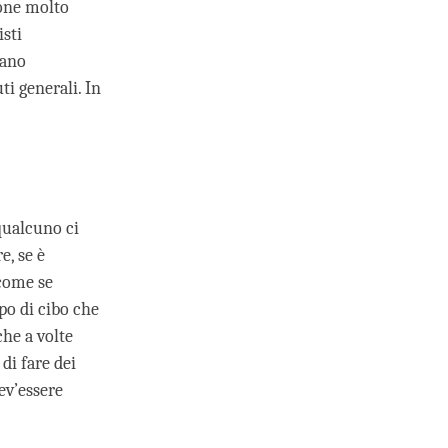
one molto
isti
rano
ti generali. In
qualcuno ci
e, se è
 come se
po di cibo che
he a volte
di fare dei
ev’essere