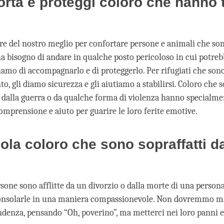
orta e proteggi coloro che hanno 
 del nostro meglio per confortare persone e animali che son
a bisogno di andare in qualche posto pericoloso in cui potreb
friamo di accompagnarlo e di proteggerlo. Per rifugiati che son
to, gli diamo sicurezza e gli aiutiamo a stabilirsi. Coloro che s
 dalla guerra o da qualche forma di violenza hanno specialm
omprensione e aiuto per guarire le loro ferite emotive.
ola coloro che sono sopraffatti d
sone sono afflitte da un divorzio o dalla morte di una persona
onsolarle in una maniera compassionevole. Non dovremmo mai
denza, pensando “Oh, poverino”, ma metterci nei loro panni e