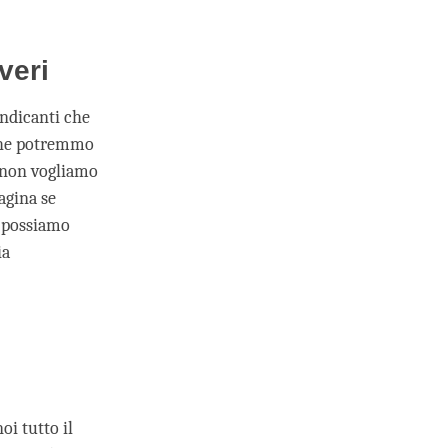
veri
endicanti che
 che potremmo
e non vogliamo
agina se
e possiamo
ia
oi tutto il