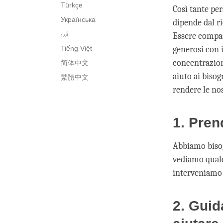
Türkçe
Così tante per
Українська
dipende dal r
اُردو
Essere compas
generosi con i
Tiếng Việt
concentrazion
简体中文
aiuto ai bisog
繁體中文
rendere le nos
1. Pren
Abbiamo bisog
vediamo qualc
interveniamo 
2. Guid