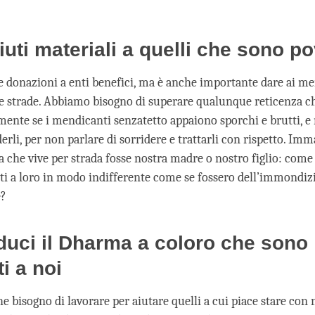
aiuti materiali a quelli che sono po
e donazioni a enti benefici, ma è anche importante dare ai m
e strade. Abbiamo bisogno di superare qualunque reticenza
lmente se i mendicanti senzatetto appaiono sporchi e brutti, 
li, per non parlare di sorridere e trattarli con rispetto. Imm
a che vive per strada fosse nostra madre o nostro figlio: com
ti a loro in modo indifferente come se fossero dell’immondiz
e?
oduci il Dharma a coloro che sono
i a noi
bisogno di lavorare per aiutare quelli a cui piace stare con n