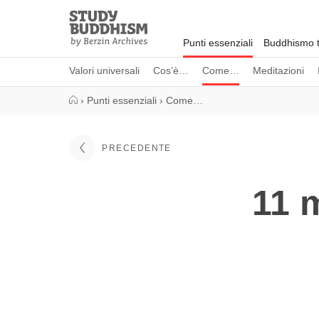
Close
Study
Buddhism
Punti essenziali
Buddhismo t
Home
Valori universali
Cos’è…
Come…
Meditazioni
›
Punti essenziali
›
Come…
PRECEDENTE
11 m