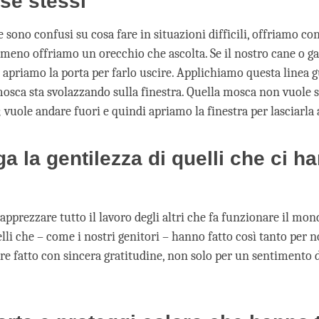
 sé stessi
 sono confusi su cosa fare in situazioni difficili, offriamo cons
lmeno offriamo un orecchio che ascolta. Se il nostro cane o ga
, apriamo la porta per farlo uscire. Applichiamo questa linea 
sca sta svolazzando sulla finestra. Quella mosca non vuole s
 vuole andare fuori e quindi apriamo la finestra per lasciarla
ga la gentilezza di quelli che ci h
pprezzare tutto il lavoro degli altri che fa funzionare il mon
lli che – come i nostri genitori – hanno fatto così tanto per n
re fatto con sincera gratitudine, non solo per un sentimento d