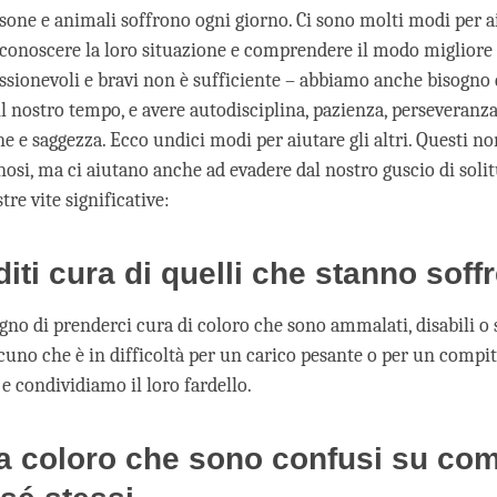
sone e animali soffrono ogni giorno. Ci sono molti modi per ai
iconoscere la loro situazione e comprendere il modo migliore 
sionevoli e bravi non è sufficiente – abbiamo anche bisogno 
l nostro tempo, e avere autodisciplina, pazienza, perseveranza
e e saggezza. Ecco undici modi per aiutare gli altri. Questi n
nosi, ma ci aiutano anche ad evadere dal nostro guscio di soli
tre vite significative:
diti cura di quelli che stanno soff
no di prenderci cura di coloro che sono ammalati, disabili o s
uno che è in difficoltà per un carico pesante o per un compito
e condividiamo il loro fardello.
a coloro che sono confusi su co