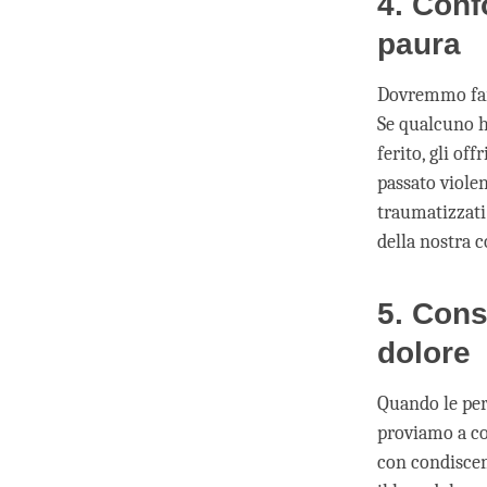
4. Conf
paura
Dovremmo fare
Se qualcuno h
ferito, gli of
passato violen
traumatizzati
della nostra c
5. Cons
dolore
Quando le per
proviamo a c
con condiscen