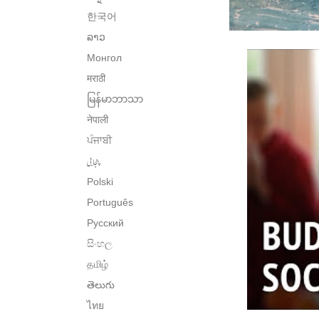
한국어
ລາວ
Монгол
मराठी
မြန်မာဘာသာ
नेपाली
ਪੰਜਾਬੀ
پنجابی
Polski
Português
Русский
සිංහල
தமிழ்
తెలుగు
ไทย