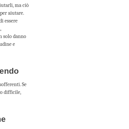
utarli, ma ciò
per aiutare.
di essere
,
on solo danno
tudine e
rendo
offerenti. Se
 difficile,
me