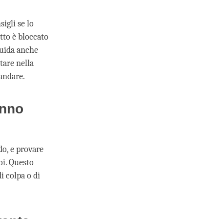
igli se lo
tto è bloccato
guida anche
tare nella
 andare.
anno
do, e provare
oi. Questo
i colpa o di