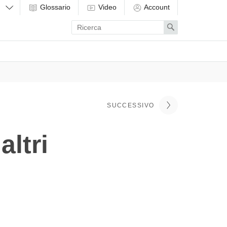
Glossario
Video
Account
Enter
Search
search
term
SUCCESSIVO
altri