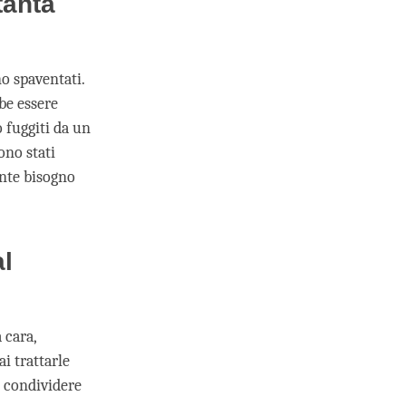
tanta
o spaventati.
be essere
o fuggiti da un
ono stati
ente bisogno
al
 cara,
 trattarle
 condividere