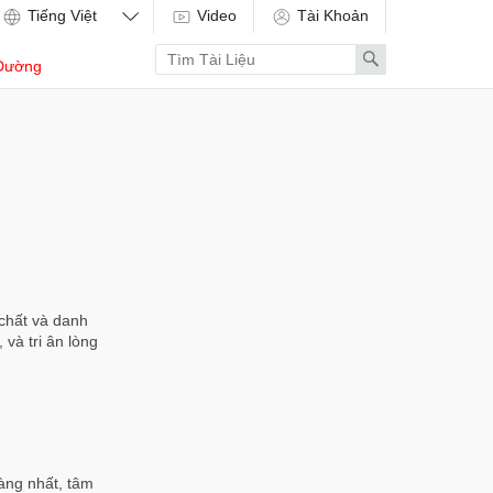
Video
Tài Khoản
Enter
Search
Dường
search
term
 chất và danh
 và tri ân lòng
àng nhất, tâm