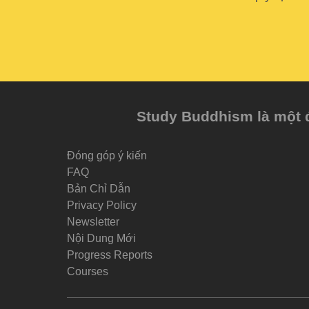
Study Buddhism là một đề
Đóng góp ý kiến
FAQ
Bản Chỉ Dẫn
Privacy Policy
Newsletter
Nội Dung Mới
Progress Reports
Courses