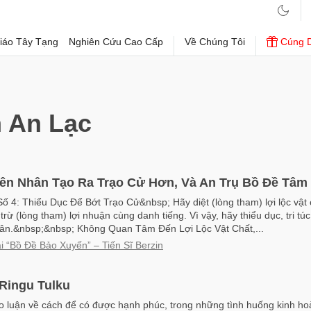
iáo Tây Tạng
Nghiên Cứu Cao Cấp
Về Chúng Tôi
Cúng 
 An Lạc
ên Nhân Tạo Ra Trạo Cử Hơn, Và An Trụ Bồ Đề Tâm
Số 4: Thiểu Dục Để Bớt Trạo Cử&nbsp; Hãy diệt (lòng tham) lợi lộc vật
 trừ (lòng tham) lợi nhuận cùng danh tiếng. Vì vậy, hãy thiểu dục, tri túc,
nhân.&nbsp;&nbsp; Không Quan Tâm Đến Lợi Lộc Vật Chất,...
i “Bồ Đề Bảo Xuyến” – Tiến Sĩ Berzin
Ringu Tulku
o luận về cách để có được hạnh phúc, trong những tình huống kinh ho