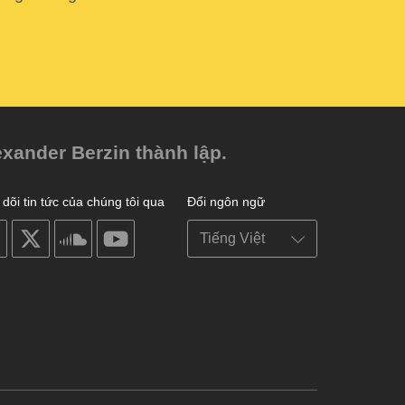
exander Berzin thành lập.
dõi tin tức của chúng tôi qua
Đổi ngôn ngữ
on
on
on
on
facebook
X
soundcloud
youtube