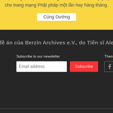
cho trang mạng Phật pháp một lần hay hàng tháng.
Cúng Dường
 án của Berzin Archives e.V., do Tiến sĩ Al
Subscribe to our newsletter
Theo 
Enter
Subscribe
your
email