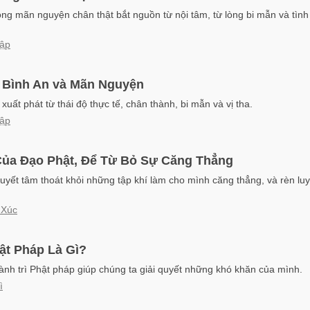
ng mãn nguyện chân thật bắt nguồn từ nội tâm, từ lòng bi mẫn và tìn
Cập
 Bình An và Mãn Nguyện
xuất phát từ thái độ thực tế, chân thành, bi mẫn và vị tha.
Cập
Của Đạo Phật, Để Từ Bỏ Sự Căng Thẳng
uyết tâm thoát khỏi những tập khí làm cho mình căng thẳng, và rèn luy
 Xúc
ật Pháp Là Gì?
hành trì Phật pháp giúp chúng ta giải quyết những khó khăn của mình.
ì