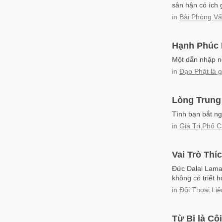
sân hận có ích g
in
Bài Phỏng V
Hạnh Phúc 
Một dẫn nhập n
in
Đạo Phật là g
Lòng Trung
Tình bạn bắt n
in
Giá Trị Phổ 
Vai Trò Thí
Đức Dalai Lama 
không có triết h
in
Đối Thoại Li
Từ Bi là C