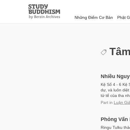
Close
Study
Buddhism
Những Điểm Cơ Bản
Phật G
Home
Tâm
Nhiều Nguy
Kệ Số 4 - 6 Kệ 
dự, và luôn diệt
tử tế của tha 
Part
in
Luận Giả
Phỏng Vấn 
Ringu Tulku thả