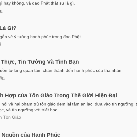
ì hay không, và đạo Phật thật sự là gì.
ấn
Là Gì?
gắn về ý tưởng hạnh phúc trong đạo Phật.
ì
 Thực, Tin Tưởng Và Tình Bạn
guồn từ lòng quan tâm chân thành đến hạnh phúc của tha nhân.
Cập
ch Hợp của Tôn Giáo Trong Thế Giới Hiện Đại
nói về hai phạm trù tôn giáo đem lại tâm an lạc, dựa vào tín ngưỡng:
ọc, và tín ngưỡng với triết học.
ên Tôn Giáo
ội Nguồn của Hạnh Phúc