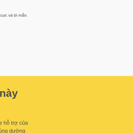
 cực và bi mẫn.
 này
ự hỗ trợ của
 cúng dường