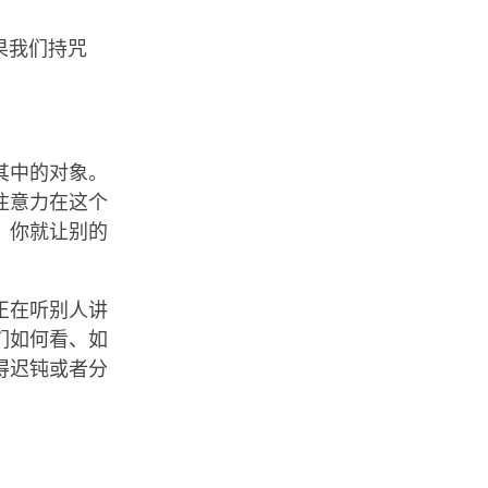
果我们持咒
其中的对象。
注意力在这个
，你就让别的
正在听别人讲
们如何看、如
得迟钝或者分