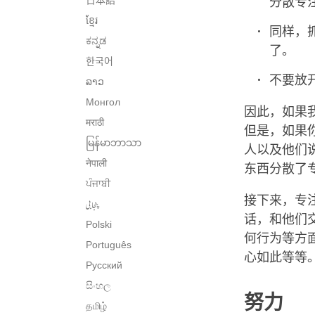
日本語
分散专
ខ្មែរ
同样，
ಕನ್ನಡ
了。
한국어
不要放
ລາວ
Монгол
因此，如果
मराठी
但是，如果
မြန်မာဘာသာ
人以及他们
नेपाली
东西分散了
ਪੰਜਾਬੀ
接下来，专
پنجابی
话，和他们
Polski
何行为等方
Português
心如此等等
Русский
සිංහල
努力
தமிழ்