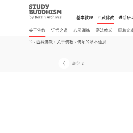
Close
Study
Buddhism
基本教理
西藏佛教
进阶研
Home
关于佛教
证悟之道
心灵训练
密法教义
原着文
›
西藏佛教
›
关于佛教
›
佛陀的基本信息
部份 2