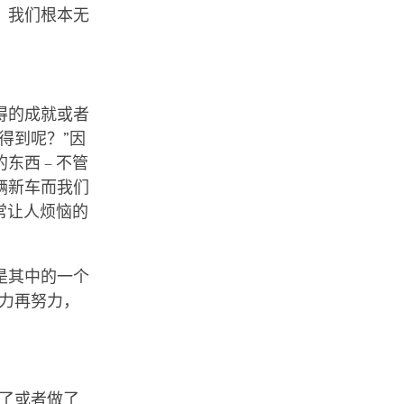
。我们根本无
得的成就或者
得到呢？”因
西 – 不管
辆新车而我们
常让人烦恼的
是其中的一个
力再努力，
了或者做了