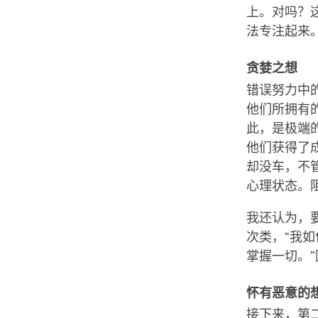
上。对吗？
法专注起来
贪婪之想
错误努力中
他们所拥有
此，是极端
他们获得了
却没车，不
心理状态。
我还认为，
次类，“我
掌握一切。
怀有恶意的
接下来，第