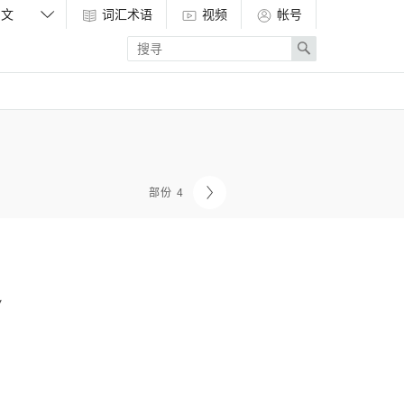
词汇术语
视频
帐号
Enter
Search
search
term
部份 4
定