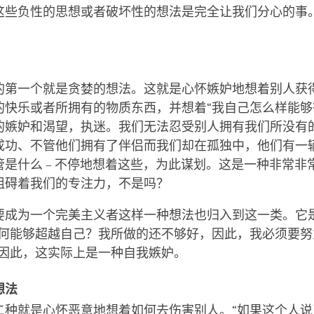
这些负性的思想或者破坏性的想法是完全让我们分心的事
。
的第一个就是贪婪的想法。这就是心怀嫉妒地想着别人获
的快乐或者所拥有的物质东西，并想着“我自己怎么样能够
的嫉妒和渴望，执迷。我们无法忍受别人拥有我们所没有的东
成功、不管他们拥有了伴侣而我们却在孤独中，他们有一
管是什么 – 不停地想着这些，为此谋划。这是一种非常非
阻碍着我们的专注力，不是吗？
要成为一个完美主义者这样一种想法也归入到这一类。它
如何能够超越自己？我所做的还不够好，因此，我必须要努
”因此，这实际上是一种自我嫉妒。
想法
二种就是心怀恶意地想着如何去伤害别人。“如果这个人说