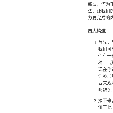
那么，何为
法，让我们
力要完成的
四大精进
首先，
我们可
们有一
种……
现在你
你参加
西来观
够避免
接下来
湎于此