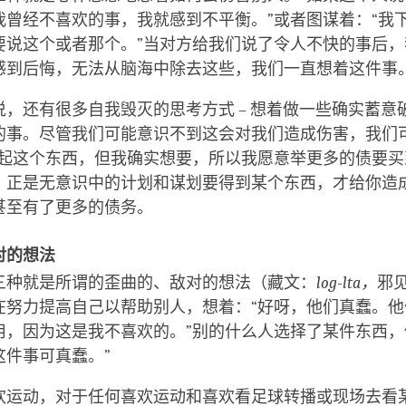
我曾经不喜欢的事，我就感到不平衡。”或者图谋着：“我
要说这个或者那个。”当对方给我们说了令人不快的事后，
感到后悔，无法从脑海中除去这些，我们一直想着这件事
说，还有很多自我毁灭的思考方式 – 想着做一些确实蓄意
的事。尽管我们可能意识不到这会对我们造成伤害，我们
不起这个东西，但我确实想要，所以我愿意举更多的债要买
。正是无意识中的计划和谋划要得到某个东西，才给你造
甚至有了更多的债务。
对的想法
三种就是所谓的歪曲的、敌对的想法（藏文：
log-lta，
邪
在努力提高自己以帮助别人，想着：“好呀，他们真蠢。他
用，因为这是我不喜欢的。”别的什么人选择了某件东西，
这件事可真蠢。”
欢运动，对于任何喜欢运动和喜欢看足球转播或现场去看