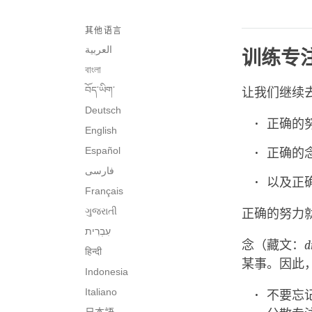
其他语言
العربية
训练专
বাংলা
བོད་ཡིག་
让我们继续
Deutsch
正确的
English
Español
正确的
فارسی
以及正
Français
ગુજરાતી
正确的努力
念（藏文：
d
हिन्दी
某事。因此
Indonesia
Italiano
不要忘