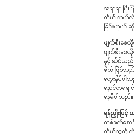
အရာရာ ပြီးပြ
ကိုယ် ဘယ်လို
ခြင်းဟုပင် ဆိ
ပျက်စီးစေလို
ပျက်စီးစေလို
နှင့် ဆိုင်သ
စိတ် ဖြစ်သည်
တွေးနိုင်ပါသည
နောင်တရချင်
နေမိပါသည်။
ရန်ညှိုးဖြင့်
တစ်ဖက်စောင်း
ကိုယ်သူတို့ 