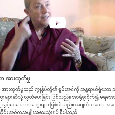
ော အားထုတ်မှု
 အားထုတ်မှုသည် ကျွန်ုပ်တို့၏ စွမ်းအင်ကို အန္တရာယ်ရှိသော
ျားဆီသို့ လွှတ်ပေးခြင်း ဖြစ်သည်။ အာရုံစူးစိုက်၍ မရအော
ျံ့လွင့်စေသော အတွေးများ ဖြစ်ပါသည်။ အပျက်သဘော အတွေ
င်း အဓိကအမျိုးအစားသုံးရပ် ရှိပါသည်-