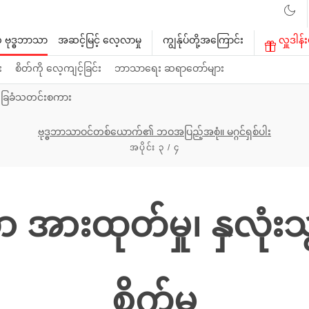
 ဗုဒ္ဓဘာသာ
အဆင့်မြင့် လေ့လာမှု
ကျွန်ုပ်တို့အကြောင်း
လှူဒါန်း
း
စိတ်ကို လေ့ကျင့်ခြင်း
ဘာသာရေး ဆရာတော်များ
ခြေခံသတင်းစကား
ဗုဒ္ဓဘာသာဝင်တစ်ယောက်၏ ဘဝအပြည့်အစုံ။ မဂ္ဂင်ရှစ်ပါး
အပိုင်း ၃ / ၄
အားထုတ်မှု၊ နှလုံးသွင်း
စိုက်မှု