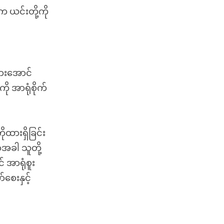
က ယင်းတို့ကို
ွားအောင်
 အာရုံစိုက်
ုထားရှိခြင်း
အခါ သူတို့
 အာရုံစူး
်စေးနှင့်