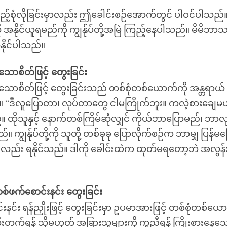
ည့်စုံလိုခြင်းမှာလည်း ဤခေါင်းစဉ်အောက်တွင် ပါဝင်ပါသည်။ 
 အနိုင်ယူရမည်ကို ကျွန်ုပ်တို့အမြဲ ကြည့်နေပါသည်။ မိမိဘာသ
ုနိုင်ပါသည်။
သောစိတ်ဖြင့် တွေးခြင်း
သောစိတ်ဖြင့် တွေးခြင်းသည် တစ်စုံတစ်ယောက်ကို အန္တရာယ် 
ည်။ ‘‘ဒီလူပြောတာ၊ လုပ်တာတွေ ငါမကြိုက်ဘူး။ ကလဲ့စားချေမယ
။ ထိုသူနှင့် နောက်တစ်ကြိမ်ဆုံလျှင် ကိုယ်ဘာပြောမည်၊ ဘာလ
်။ ကျွန်ုပ်တို့ကို သူတို့ တစ်ခုခု ပြောလိုက်စဉ်က ဘာမျှ ပြန်
လည်း ရနိုင်သည်။ ဒါကို ခေါင်းထဲက ထုတ်မရတော့ဘဲ အလွန်
 တစ်ဖက်စောင်းနင်း တွေးခြင်း
နင်း ရန်ညှိုးဖြင့် တွေးခြင်းမှာ ဥပမာအားဖြင့် တစ်စုံတစ်ယေ
တိုးတက်ရန် သို့မဟုတ် အခြားသူများကို ကူညီရန် ကြိုးစားနေသေ