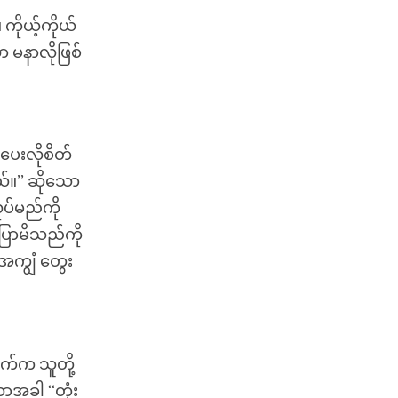
ကိုယ့်ကိုယ်
ာ မနာလိုဖြစ်
ပေးလိုစိတ်
်။’’ ဆိုသော
ုပ်မည်ကို
မပြောမိသည်ကို
အကျွံ တွေး
ာက်က သူတို့
ာအခါ ‘‘တုံး