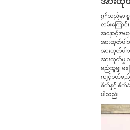
အားထုတ်
ဤသည်မှာ စူး
လမ်းကြောင်း
အနှောင့်အယှ
အားထုတ်ပါသည
အားထုတ်ပါသည
အားထုတ်မှု 
မည်သူမျှ မပြ
ကျင့်ဝတ်စည်း
စိတ်နှင့် စိ
ပါသည်။