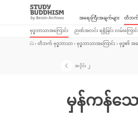
Close
Study
Buddhism
အရေးကြီးအချက်များ
တိဘက်
Home
ဗုဒ္ဓဘာသာအကြောင်း
ဉာဏ်အလင်း ရရှိခြင်း လမ်းကြောင်
›
တိဘက် ဗုဒ္ဓဘာသာ
›
ဗုဒ္ဓဘာသာအကြောင်း
›
ဗုဒ္ဓ၏ အ
အပိုင်း ၂
မှန်ကန်သော 