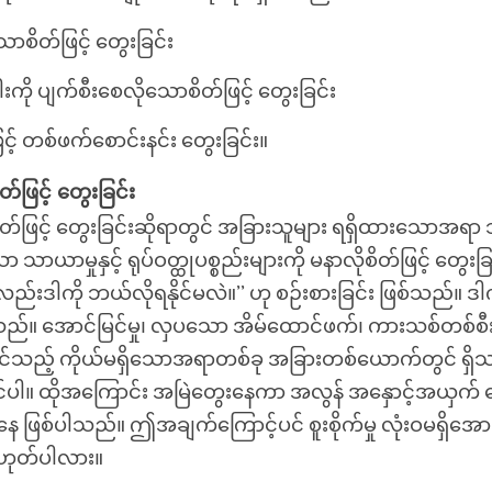
ောစိတ်ဖြင့် တွေးခြင်း
ကို ပျက်စီးစေလိုသောစိတ်ဖြင့် တွေးခြင်း
ဖြင့် တစ်ဖက်စောင်းနင်း တွေးခြင်း။
်ဖြင့် တွေးခြင်း
တ်ဖြင့် တွေးခြင်းဆိုရာတွင် အခြားသူများ ရရှိထားသောအရာ သ
ာ သာယာမှုနှင့် ရုပ်ဝတ္ထုပစ္စည်းများကို မနာလိုစိတ်ဖြင့် တွေးခြ
လည်းဒါကို ဘယ်လိုရနိုင်မလဲ။’’ ဟု စဉ်းစားခြင်း ဖြစ်သည်။ 
်သည်။ အောင်မြင်မှု၊ လှပသော အိမ်ထောင်ဖက်၊ ကားသစ်တစ်စီ
ုင်သည့် ကိုယ်မရှိသောအရာတစ်ခု အခြားတစ်ယောက်တွင် ရှိသည်
်နိုင်ပါ။ ထိုအကြောင်း အမြဲတွေးနေကာ အလွန် အနှောင့်အယှက
 ဖြစ်ပါသည်။ ဤအချက်ကြောင့်ပင် စူးစိုက်မှု လုံးဝမရှိအောင
ဟုတ်ပါလား။