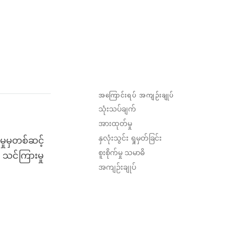
အကြောင်းရပ် အကျဉ်းချုပ်
သုံးသပ်ချက်
အားထုတ်မှု
နှလုံးသွင်း ရှုမှတ်ခြင်း
းမှုမှတစ်ဆင့်
စူးစိုက်မှု သမာဓိ
သင်ကြားမှု
အကျဉ်းချုပ်