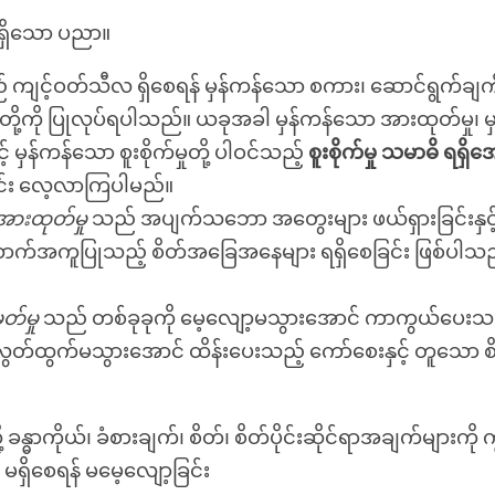
သိရှိသော ပညာ။
သည် ကျင့်ဝတ်သီလ ရှိစေရန် မှန်ကန်သော စကား၊ ဆောင်ရွက်ချ
တို့ကို ပြုလုပ်ရပါသည်။ ယခုအခါ မှန်ကန်သော အားထုတ်မှု၊ 
နှင့် မှန်ကန်သော စူးစိုက်မှုတို့ ပါဝင်သည့်
စူးစိုက်မှု သမာဓိ ရရှိ
်း လေ့လာကြပါမည်။
အားထုတ်မှု
သည် အပျက်သဘော အတွေးများ ဖယ်ရှားခြင်းနှင့်
က်အကူပြုသည့် စိတ်အခြေအနေများ ရရှိစေခြင်း ဖြစ်ပါသ
ှတ်မှု
သည် တစ်ခုခုကို မေ့လျော့မသွားအောင် ကာကွယ်ပေးသ
 လွတ်ထွက်မသွားအောင် ထိန်းပေးသည့် ကော်စေးနှင့် တူသော စ
ို့ ခန္ဓာကိုယ်၊ ခံစားချက်၊ စိတ်၊ စိတ်ပိုင်းဆိုင်ရာအချက်များကို က
မှု မရှိစေရန် မမေ့လျော့ခြင်း