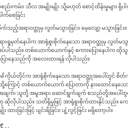
စည်းကမ်း၊ သီလ အမျိုးမျိုး သို့မဟုတ် စောင့်ထိန်းမှုများ ရှိပါ
ေါက်စေခြင်း
စိုက်သည့်အရာဝတ္ထုမှ လွတ်မသွားခြင်း၊ မေ့လျော့ မသွားခြင်း။
တရားရှုမှတ်နေပါက အာရုံစူးစိုက်နေသော အရာဝတ္ထုမှ လွတ်မသ
ိုအပ်ပါသည်။ တစ်ယောက်ယောက်နှင့် စကားပြောနေပါက ထိုသူကို
ဘာပြောနေသည်ကို အလေးထားရန် လိုပါသည်။
ဓိ
ကိုယ်တိုင်က အာရုံစိုက်နေသော အရာဝတ္ထုအပေါ်တွင် စိတ်ကိ
ထို့ကြောင့် တစ်ယောက်ယောက် ပြောတာကို နားထောင်နေသော
ျက်၊ သူတို့ အမူအရာ၊ ဆောင်ရွက်ချက် စသည်တို့အပေါ်တွင်
ဆိုလိုပါသည်။ သတိရှိမှုဖြင့် အာရုံစူးစိုက်ထားနိုင်သည်။ ကော
း ထားခြင်းဖြင့် ပျင်းရိခြင်း၊ ပျံ့လွင့်ခြင်း မရှိတော့ပါ။