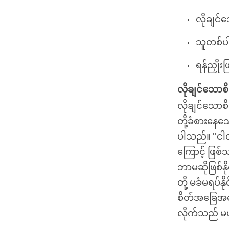
လိုချင်သ
သူတစ်ပါး
ရန်ညှိုး
လိုချင်သောစိတ
လိုချင်သောစိ
တို့ခံစားနေသေ
ပါသည်။ ‘‘ငါ
ကြောင့် ဖြစ
ဘာမဆိုဖြစ်နိ
တို့ မခံမရပ
စိတ်အခြေအနေ
လိုက်သည် မ