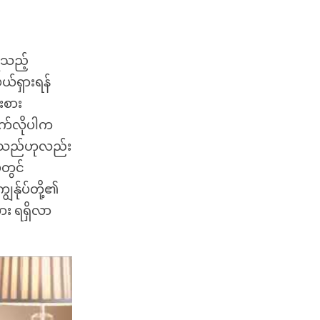
ုသည့်
ယ်ရှားရန်
းစား
ာက်လိုပါက
ကူသည်ဟုလည်း
ံတွင်
န်ုပ်တို့၏
ား ရရှိလာ