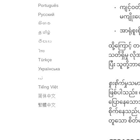
Português
ကျင့်ဝတ်
Русский
မကျိုးပ
සිංහල
အာရုံစူး
தமிழ்
తెలుగు
ထို့ကြောင့် 
ไทย
သတိရှိမှု လ
Türkçe
ပြီး သူတို့
Українська
اُردو
စူးစိုက်မှုသမာ
Tiếng Việt
ဖြစ်ပါသည်။ 
简体中文
ပြောနေသောအခ
繁體中文
စိုက်နေသည်ဟု 
တူသော စိတ်မျို