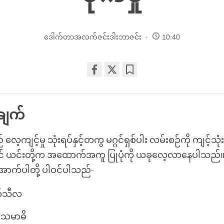
ဒေါက်တာအလက်ဇင်းဒါးဘာဇင်း
10:40
Share
Bookmark
on
facebook
ချက်
် လေ့ကျင့်မှု သုံးရပ်နှင့်တကွ မဂ္ဂင်ရှစ်ပါး လမ်းစဉ်ကို ကျင့်သုံ
် ယင်းတို့က အထောက်အကူ ပြုပုံကို ယခုလေ့လာနေပါသည်။ 
အောက်ပါတို့ ပါဝင်ပါသည်-
တ်သီလ
ှု သမာဓိ