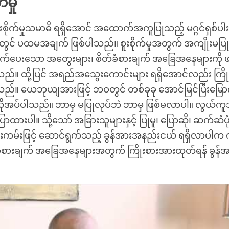
မှု
စိုက်မှုသမာဓိ ရရှိအောင် အထောက်အကူပြုသည့် မဂ္ဂင်ရှစ်ပါး
တွင် ပထမအချက် ဖြစ်ပါသည်။ စူးစိုက်မှုအတွက် အကျိုးမပြ
က်ပေးသော အတွေးများ၊ စိတ်ခံစားချက် အခြေအနေများကို ဖ
်။ ထို့ပြင် အရည်အသွေးကောင်းများ ရရှိအောင်လည်း ကြို
်။ ယေဘုယျအားဖြင့် ဘဝတွင် တစ်ခုခု အောင်မြင်ပြီးမြေ
လိုအပ်ပါသည်။ ဘာမှ မပြုလုပ်ဘဲ ဘာမှ ဖြစ်မလာပါ။ လွယ်
ောထားပါ။ သို့သော် အခြားသူများနှင့် ပြုမူ၊ ပြောဆို၊ ဆက်ဆံပု
ကမ်းဖြင့် ဆောင်ရွက်သည့် ခွန်အားအနည်းငယ် ရရှိလာပါက ကျွ
တ်ခံစားချက် အခြေအနေများအတွက် ကြိုးစားအားထုတ်ရန် ခွန်အ