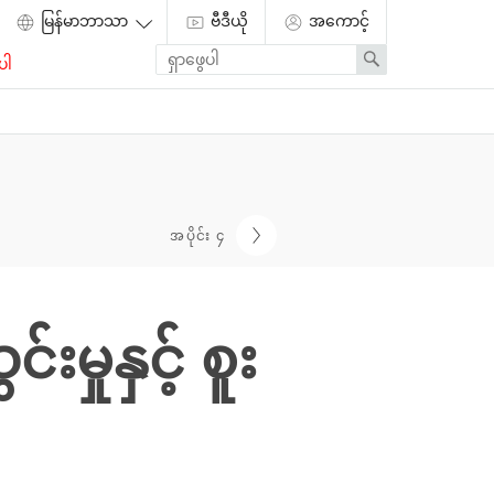
ဗီဒီယို
အကောင့်
Enter
Search
ပါ
search
term
အပိုင်း ၄
မှုနှင့် စူး