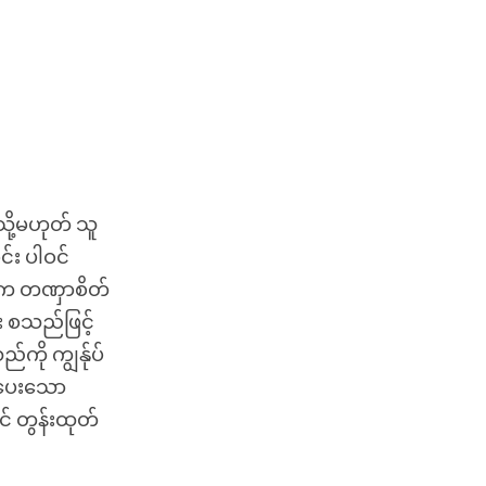
ို့မဟုတ် သူ
င်း ပါဝင်
ဒါက တဏှာစိတ်
း စသည်ဖြင့်
ကို ကျွန်ုပ်
် ပေးသော
် တွန်းထုတ်