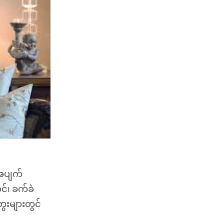
 အပျက်
င်၊ ခက်ခဲ
းများတွင်