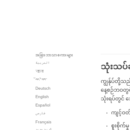
အခြားဘာသာစကားများ
العربية
သုံးသပ်
বাংলা
བོད་ཡིག་
ကျွန်ုပ်တို့သည
Deutsch
နေ့စဉ်ဘဝတွင
English
သုံးရပ်တွင် 
Español
ကျင့်ဝ
فارسی
Français
စူးစိုက်မ