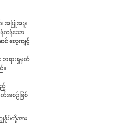
က်၊ အပြုအမူ၊
မှန်ကန်သော
အောင် လေ့ကျင့်
 တရားရှုမှတ်
ည်။
ည့်
ိတ်အစဉ်ဖြစ်
ျွန်ုပ်တို့အား