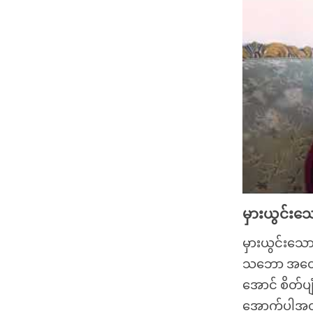
မှားယွင်းသ
မှားယွင်းသော
သဘော အတွေးမ
အောင် စိတ်ပ
အောက်ပါအတို