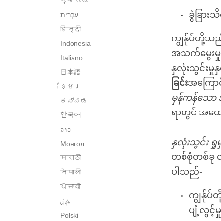
ગુજરાતી
ခွဲခြား
हिन्दी
ကျွန်ုပ်တို့
Indonesia
အသက်မွေးမှု
Italiano
နှလုံးသွင်းမှု
日本語
ခြင်း
အကြောင
ខ្មែរ
မှန်ကန်သော 
ಕನ್ನಡ
ရာတွင် အထော
한국어
ລາວ
နှလုံးသွင်း ရှုမ
Монгол
တစ်စုံတစ်ခု
मराठी
ပါသည်-
नेपाली
ਪੰਜਾਬੀ
ကျွန်ုပ်တ
پنجابی
ပျံ့လွင့်
Polski