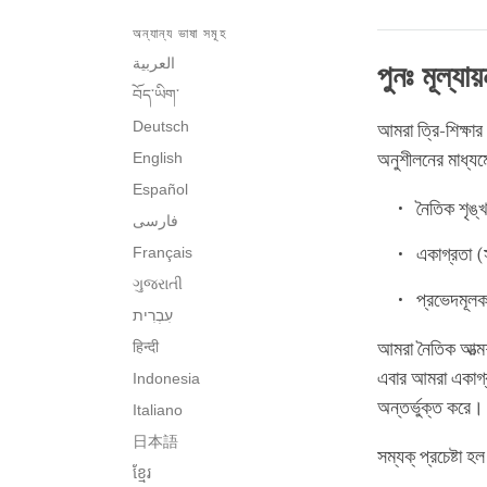
অন্যান্য ভাষা সমূহ
العربية
পুনঃ মূল্যায়
བོད་ཡིག་
Deutsch
আমরা ত্রি-শিক্ষার
English
অনুশীলনের মাধ্যমে
Español
নৈতিক শৃঙ্
فارسی
Français
একাগ্রতা (
ગુજરાતી
প্রভেদমূলক 
हिन्दी
আমরা নৈতিক আত্মশা
এবার আমরা একাগ্রতা
Indonesia
অন্তর্ভুক্ত করে।
Italiano
日本語
সম্যক্‌ প্রচেষ্টা
ខ្មែរ