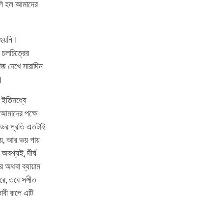
ুলি হল আমাদের
ত হয়নি।
 চলচিত্রের
িজ দেখে সারাদিন
।
 ইতিমধ্যে
আমাদের পক্ষে
ডের প্রতি এতটাই
পায়, আর ভয় পায়
বশ্যই, দীর্ঘ
ে অথবা ব্যায়াম
, তবে সঙ্গীত
বী রূপে এটি