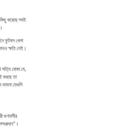
 কিছু করেছে সবই
া।
শনে ফুটবল খেলা
কোনও ক্ষতি নেই।
 সত্যি বোকা যে,
ই করছে তা
-ভাবনা যেগুলি
রী গুণাবলীর
ম্মপ্পধান”।