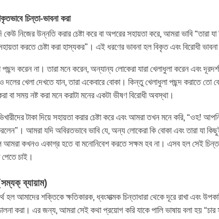
িকৃতভাবে
চিন্তা
-
ভাবনা
করা
ি কেউ নিজের উন্নতি করার চেষ্টা করে বা অপরের সহায়তা করে, আমরা ভাবি “তারা যা
হায়তা করতে চেষ্টা করা হাস্যকর”। এই ধরণের ভাবনা হল বিকৃত এবং বিরোধী ভাবন
 পছন্দ করেন না। তারা মনে করেন, অন্যান্য লোকেরা যারা খেলাধুলা করেন এবং দূরদর্
দলের খেলা দেখতে যান, তারা একেবারে বোকা। কিন্তু খেলাধুলা পছন্দ করাতে তো 
রা বা সময় নষ্ট করা মনে করাটা মনের একটা ভীষণ বিরোধী অবস্থা।
খারীদের টাকা দিয়ে সহায়তা করার চেষ্টা করে এবং আমরা তখন মনে করি, “ওহ! আপনি
লেন”। আমরা যদি অবিরতভাবে ভাবি যে, অন্য লোকেরা কি বোকা এবং তারা যা কিছু
 আমরা কখনও একাগ্র হতে বা মনোনিবেশ করতে সক্ষম হব না। এসব হল সেই চিন্তা
ি পেতে চাই।
(
সম্যক্‌
ব্যায়াম
)
 অর্থ হল আমাদের শক্তিকে ক্ষতিকারক, ধ্বংসাত্মক চিন্তাধারা থেকে দূরে রাখা এবং উপকা
চালনা করা। এর জন্য, আমরা সেই কথা প্রয়োগ করি যাকে পালি ভাষায় বলা হয় “চার স