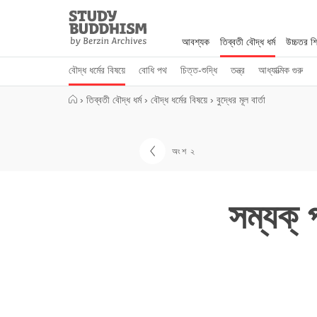
Close
Study
Buddhism
আবশ্যক
তিব্বতী বৌদ্ধ ধর্ম
উচ্চতর শিক
Home
বৌদ্ধ ধর্মের বিষয়ে
বোধি পথ
চিত্ত-শুদ্ধি
তন্ত্র
আধ্যাত্মিক গুরু
›
তিব্বতী বৌদ্ধ ধর্ম
›
বৌদ্ধ ধর্মের বিষয়ে
›
বুদ্ধের মূল বার্তা
অংশ ২
সম্যক্‌ 