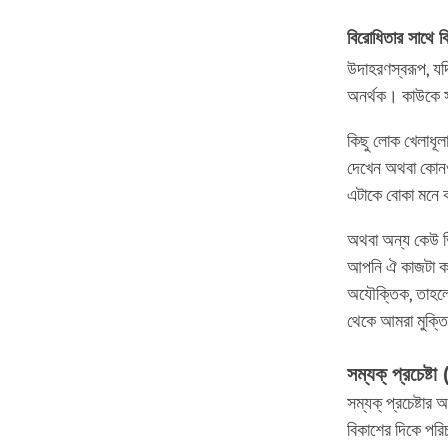
বিরোধিতার
সাথে
ব
উদাহরণস্বরূপ, যদ
অনর্থক। কাউকে স
কিছু লোক খেলাধূলা
দেখেন অথবা কোনও 
এটাকে বোকা মনে ক
অথবা অন্য কেউ ভি
আপনি ঐ কাজটা কর
অযৌক্তিক, তাহলে
থেকে আমরা মুক্ত
সম্যক্‌
প্রচেষ্টা
সম্যক্‌ প্রচেষ্টার
বিকাশের দিকে পরি