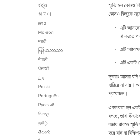
স্মৃতি হল কোনও 
ಕನ್ನಡ
কোনও কিছুকে ভুলে
한국어
ລາວ
এটি আমাদের
Монгол
না করতে প
मराठी
এটি আমাদের
မြန်မာဘာသာ
नेपाली
এটি একটি ফ
ਪੰਜਾਬੀ
সুতরাং আমরা যদি 
پنجابی
হারিয়ে না যায়। 
Polski
প্রয়োজন।
Português
Русский
একাগ্রতা হল একটা
සිංහල
বলছে, তারা কীভাব
தமிழ்
বজায় রাখতে স্মৃত
తెలుగు
হয়ে যাই বা বিক্ষি