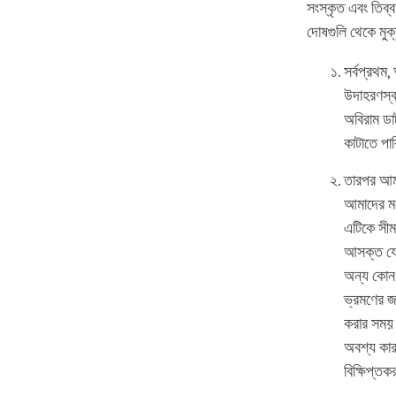
সংস্কৃত এবং তিব্
দোষগুলি থেকে মুক
সর্বপ্রথম
উদাহরণস্ব
অবিরাম ডা
কাটাতে পা
তারপর আমা
আমাদের মধ
এটিকে সীম
আসক্ত যে,
অন্য কোনও
ভ্রমণের জ
করার সময় 
অবশ্য কা
বিক্ষিপ্ত