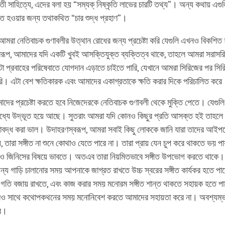
বতী সাহিত্যে, এদের বলা হয় “সম্যক্‌ নিষ্কৃতি লাভের চারটি তথ্য”। অন্য কথায় এগ
্ত হওয়ার জন্য তথাকথিত “চার শুদ্ধ প্রহাণ”।
, আমরা নেতিবাচক গুণাবলীর উত্থান রোধের জন্য প্রচেষ্টা করি যেগুলি এখনও বিকশি
রূপ, আমাদের যদি একটি খুবই আসক্তিযুক্ত ব্যক্তিত্ব থাকে, তাহলে আমরা সরাসরি
টা প্রবাহের পরিষেবাতে যোগদান এড়াতে চাইতে পারি, যেখানে আমরা সিরিজের পর সির
রি। এটা বেশ ক্ষতিকারক এবং আমাদের একাগ্রতাকে ক্ষতি করার দিকে পরিচালিত করে
দের প্রচেষ্টা করতে হবে নিজেদেরকে নেতিবাচক গুণাবলী থেকে মুক্তি পেতে। যেগুলি
্যে উদ্ভূত হয়ে আছে। সুতরাং আমরা যদি কোনও কিছুর প্রতি আসক্ত হই তাহলে 
াবদ্ধ করা ভাল। উদাহরণস্বরূপ, আমরা সবাই কিছু লোককে জানি যারা তাদের আইপ
 তারা সঙ্গীত না শুনে কোথাও যেতে পারে না। তারা প্রায় যেন চুপ করে থাকতে ভয় 
 জিনিসের বিষয়ে ভাবতে। অতএব তারা নিয়মিতভাবে সঙ্গীত উপভোগ করতে থাকে। অ
ন্য গাড়ি চালানোর সময় আপনাকে জাগ্রত রাখতে উচ্চ স্বরের সঙ্গীত কার্যকর হতে পার
গতি বজায় রাখতে, এবং কাজ করার সময় মনোরম সঙ্গীত শান্ত থাকতে সহায়ক হতে পারে
রও সাথে কথোপকথনের সময় মনোনিবেশ করতে আমাদের সহায়তা করে না। অবশ্যম্ভা
কর।