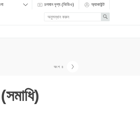
চলমান দৃশ্য (ভিডিও)
অ্যাকাউন্ট
Enter
Search
search
term
অংশ ৪
া (সমাধি)