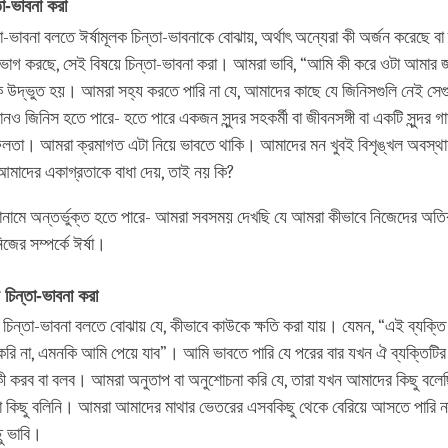
া
-
ভাবনা
করা
-ভাবনা বলতে ঈর্ষামূলক চিন্তা-ভাবনাকে বোঝায়, অর্থাৎ অন্যেরা কী অর্জন করেছে বা
োগ করছে, সেই বিষয়ে চিন্তা-ভাবনা করা। আমরা ভাবি, “আমি কী করে ওটা আমার জ
 উদ্ভুত হয়। আমরা সহ্য করতে পারি না যে, আমাদের কাছে যে জিনিসগুলি নেই সেগ
 জিনিস হতে পারে- হতে পারে একজন সুন্দর সহকর্মী বা জীবনসঙ্গী বা একটি সুন্দর গ
ফলতা। আমরা ক্রমাগত এটা নিয়ে ভাবতে থাকি। আমাদের মন খুবই বিশৃঙ্খল অবস্থ
 আমাদের একাগ্রতাকে বাধা দেয়, তাই নয় কি?
রোনামে অন্তর্ভুক্ত হতে পারে- আমরা সবসময় দেখছি যে আমরা কীভাবে নিজেদের অতি
জের সম্পর্কে ঈর্ষা।
চিন্তা
-
ভাবনা
করা
 চিন্তা-ভাবনা বলতে বোঝায় যে, কীভাবে কাউকে ক্ষতি করা যায়। যেমন, “এই ব্যক্তি 
করি না, এমনকি আমি পেয়ে যাব”। আমি ভাবতে পারি যে পরের বার যখন ঐ ব্যক্তিটির 
ী করব বা বলব। আমরা অনুতাপ বা অনুশোচনা করি যে, তারা যখন আমাদের কিছু বলে
রা কিছু বলিনি। আমরা আমাদের মাথার ভেতরের এসবকিছু থেকে বেরিয়ে আসতে পারি 
ছু ভাবি।