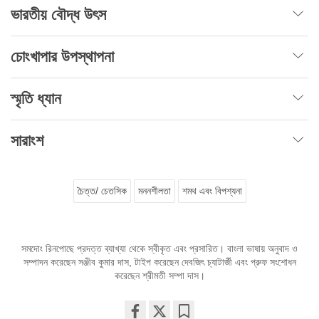
ভারতীয় বৌদ্ধ উৎস
চোংখাপার উপস্থাপনা
স্মৃতি ধ্যান
সারাংশ
চৈত্ত/ চেতসিক
মননশীলতা
শমথ এবং বিপশ্যনা
সমদোং রিনপোছে প্রদত্ত ব্যাখ্যা থেকে স্বীকৃত এবং প্রসারিত। বাংলা ভাষায় অনুবাদ ও
সম্পাদন করেছেন সঞ্জীব কুমার দাস, টাইপ করেছেন দেবজিৎ চ্যাটার্জী এবং প্রুফ সংশোধন
করেছেন শ্রীমতী সম্পা দাস।