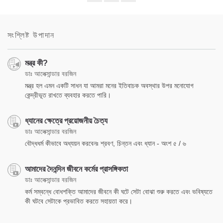
Share
Bookmark
on
facebook
সংশ্লিষ্ট উপাদান
মন্ত্র কী?
ডাঃ আলেক্সান্ডার বরজিন
মন্ত্র হল এমন একটি সাধন যা আমরা মনের ইতিবাচক অবস্থার উপর মনোযোগ
কেন্দ্রীভূত রাখতে ব্যবহার করতে পারি।
ধ্যানের ক্ষেত্রে প্রয়োজনীয় চৈত্য
ডাঃ আলেক্সান্ডার বরজিন
বৌদ্ধধর্ম কীভাবে অধ্যয়ন করবেনঃ শ্রবণ, চিন্তন এবং ধ্যান - অংশ ৫ / ৬
আমাদের দৈনন্দিন জীবনে কর্মের প্রাসঙ্গিকতা
ডাঃ আলেক্সান্ডার বরজিন
কর্ম সম্বন্ধে বোধশক্তি আমাদের জীবনে কী ঘটে সেটা বোঝা শুরু করতে এবং ভবিষ্যতে
কী ঘটবে সেটাকে প্রভাবিত করতে সহায়তা করে।