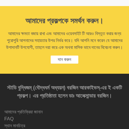
আমাদের প্রকল্পকে সমর্থন করুন।
আমাদের ক্ষমতা বজায় রাখা এবং আমাদের ওয়েবসাইট টি আরও বিস্তৃত করার জন্য
পুরোপুরি আপনাদের সহায়তার উপর নির্ভর করে। যদি আপনি মনে করেন যে আমাদের
উপাদানটি উপযোগী, তাহলে দয়া করে এক অথবা মাসিক ভাবে দানের বিবেচনা করুন।
দান করুন
স্টাডি বুদ্ধিজম্‌ (বৌদ্ধধর্ম অধ্যয়ন) বরজিন আরকাইভস্‌-এর ই একটি
প্রকল্প। এর প্রতিষ্ঠাতা হলেন ডাঃ আলেক্সান্ডার বরজিন।
আমাদের প্রতিক্রিয়া জানান
FAQ
স্থান মানচিত্র