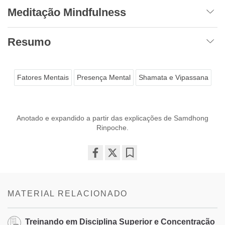
Meditação Mindfulness
Resumo
Fatores Mentais
Presença Mental
Shamata e Vipassana
Anotado e expandido a partir das explicações de Samdhong
Rinpoche.
Share
Bookmark
on
facebook
MATERIAL RELACIONADO
Treinando em Disciplina Superior e Concentração