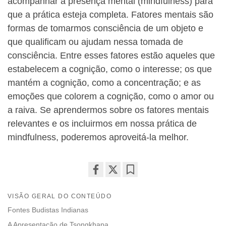
acompanhar a presença mental (mindfulness) para
que a prática esteja completa. Fatores mentais são
formas de tomarmos consciência de um objeto e
que qualificam ou ajudam nessa tomada de
consciência. Entre esses fatores estão aqueles que
estabelecem a cognição, como o interesse; os que
mantém a cognição, como a concentração; e as
emoções que colorem a cognição, como o amor ou
a raiva. Se aprendermos sobre os fatores mentais
relevantes e os incluirmos em nossa prática de
mindfulness, poderemos aproveitá-la melhor.
Share
Bookmark
on
VISÃO GERAL DO CONTEÚDO
facebook
Fontes Budistas Indianas
A Apresentação de Tsongkhapa