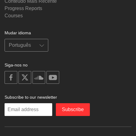
Conteúdo Mais Recente
Progress Reports
Courses
Mudar idioma
Siga-nos no
on
on
on
on
facebook
X
soundcloud
youtube
Subscribe to our newsletter
Enter
Subscribe
your
email