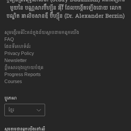
មួយនៃ បណ្ណសារប៊ឺហ្សុីន អុីវី ដែលបង្កើតឡើងដោយ លោក
បណ្ឌិត អាលិចសានឌឺ ប៊ឺហ្សុីន (Dr. Alexander Berzin)
សូមផ្ញើរមតិរិះគន់ក្នុងន័យស្ថាបនាមកពួកយើង
FAQ
ផែនទីគេហទំព័រ
Privacy Policy
Newsletter
ខ្លឹមសារចុងក្រោយបំផុត
Progress Reports
Courses
ប្តូរភាសា
សូមតាមដានពួកយើងនៅលើ