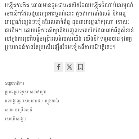
បង្កើតការគិត ពោលមានដូចជាចេតសិកដែលបង្កើតចំណាប់អារម្មណ៍
ចេតសិកដែលជួយរក្សាអារម្មណ៍នោះ ដូចជាការតាំងសតិ និងពពួ
អារម្មណ៍ផ្សេងៗទៀតដែលពាក់ព័ន្ធ ដូចជាអារម្មណ៍ករុណា ទោសៈ
ជាដើម។ ដោយធ្វើការសិក្សានិងបញ្ចូលចេតសិកដែលពាក់ព័ន្ធសំខាន់
នៅក្នុងការប្រតិបត្តិចម្រើនសតិរបស់យើង យើងនឹងទទួលបាននូវអត្ថ
ប្រយោជន៍កាន់តែប្រសើរឡើងថែមទៀតពីការបដិបត្តិនេះ។
Share
Bookmark
on
សង្ខេបមាតិការ
facebook
ប្រភពព្រះពុទ្ធសាសនាឥណ្ឌា
បទបង្ហាញរបស់មហាថេរៈ ត្សុងខាប៉ា
សមាធិចម្រើនសតិ
សេចក្តីសង្ខេប