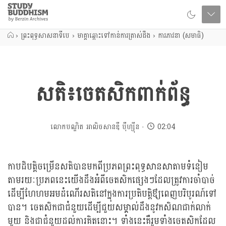
Close
Study
Buddhism
Home
›
ព្រះពុទ្ធសាសនាទីបេ
›
មាគ្គាឆ្ពោះទៅកាន់ការត្រាស់ដឹង
›
ការភាវនា (សមាធិ)
សតិ៖ចេតសិកពាក់ព័ន្ធ
លោកបណ្ឌិត អាលិចសានឌឺ បុឺហ្សុីន
02:04
កាបដិបត្តិចម្រើនសតិបានមកពីប្រភពព្រះពុទ្ធសានសាតាមទំនៀម
តាមរយៈប្រភពនេះយើងដឹងអំពីចេតសិកផ្សេងៗដែលត្រូវការចាំបាច់
ដើម្បីហែហមអមដំណើរសតិនៅក្នុងការប្រតិបត្តិឳ្យពេញបរិបូរណ៍ទៅ
បាន។ ចេតសិកជាជំនួយដើម្បីជួយសម្គាល់ដឹងនូវកសិណជាក់លាក់
មួយ និងជាជំនួយដល់ការគិតនោះ។ ទាំងនេះគឺរួមទាំងចេតសិកដែល