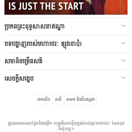
ប្រភពព្រះពុទ្ធសាសនាឥណ្ឌា
បទបង្ហាញរបស់មហាថេរៈ ត្សុងខាប៉ា
សមាធិចម្រើនសតិ
សេចក្តីសង្ខេប
ចេតសិក
សតិ
សមថ និងវិបស្សនា
ត្រូវបានសរសេរបន្ថែមនិងពង្រីក ចេញពីសេចក្តីពន្យល់របស់ព្រះមហាថេរៈ សែមធុង
រីនប៉ូហ្សេ។