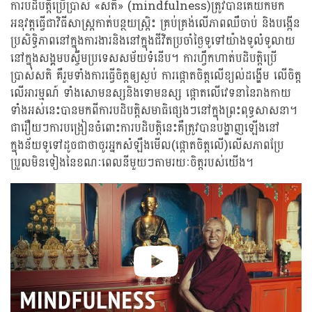
ការបដិបត្តិប្រើប្រាស់ «សតិ» (mindfulness)ត្រូវបានគេយកមក
អនុវត្តធ្វើជាវិធីសាស្រ្តកាត់បន្ថយស្រ្តិះ គ្រប់គ្រង់លើភាពឈឺចាប់ និងបង្កើន
ប្រសិទ្ធិភាពនៅក្នុងការងារនិងនៅក្នុងជីវិតប្រចាំថ្ងៃទូទៅយ៉ាងទូលំទូលាយ
នៅក្នុងសង្គមបស្ចឹមប្រទេសសម័យទំនើប។ ការហ្វឹកហាត់បដិបត្តិប្រើ
ប្រាស់សតិ គឺរួមទាំងការធ្វើចិត្តឲ្យស្ងប់ ការផ្តោតចិត្តលើខ្យល់ដង្ហើម លើចិត្ត
លើអារម្មណ៍ ទាំងសោមនស្សនិងទោមនស្ស ផ្តោតលើវេទនានៃរាងកាយ
ទាំងអស់នេះបានមកពីការបដិបត្តិសមាធិផ្សេងៗនៅក្នុងព្រះពុទ្ធសាសនា។
ជារឿយៗការបង្រៀនចំពោះការបដិបត្តិនេះគឺត្រូវបានបង្ហាញឡើងនៅ
ក្នុងន័យទូទៅដូចជាថាចូរអ្នកសំឡឺងមើល(ផ្តោតចិត្តលើ)លើសភាពប្រែ
ប្រួលមិនទៀងនៃខណៈពេលនីមួយៗតាមរយៈចិត្តរបស់យើង។