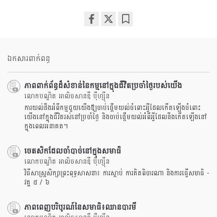
Share
Bookmark
on
facebook
ឯកសារពាក់ពន្ធ
ភាពពាក់ព័ន្ធដ៏សំខាន់នៃកម្មនៅក្នុងជីវិតប្រចាំថ្ងៃរបស់យើង
លោកបណ្ឌិត អាលិចសានឌឺ បុឺហ្សុីន
ការយល់ដឹងអំពីកម្មជួយយើងឪ្យចាប់ផ្តើមយល់ចំពោះអ្វីដែលកើតឡើងចំពោះ
យើងនៅក្នុងជីវិតរស់នៅប្រចាំថ្ងៃ និងចាប់ផ្តើមយល់អំពីអ្វីដែលនឹងកើតឡើងនៅ
ក្នុងពេលអនាគត។
ចេតសិកដែលចាំបាច់នៅក្នុងសមាធិ
លោកបណ្ឌិត អាលិចសានឌឺ បុឺហ្សុីន
វិធីសាស្រ្តសិក្សាព្រះពុទ្ធសាសនា៖ ការស្តាប់ ការគិតពិចារណា និងការធ្វើសមាធិ -
វគ្គ ៥ / ៦
ភាពពេញបរិបូរណ៍នៃសមាធិ៖ឈានបារមី