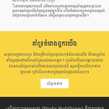
លោកបណ្ឌិត អាលិចសានឌឺ បុឺហ្សុីន
ឺដោយមាននូវឈានបារមី យើងអាចរក្សាការផ្តោតអារម្មណ៍ឲ្យល្អឥតខ្ចោះបាន
ស្របពេលដែលយើងកំពុងជួយដល់អ្នកដ៏ទៃ ហើយនិងអាចរក្សាការផ្តោតអារម្មណ៍
នៅគ្រប់ការធ្វើសមាធិទាំងអស់ ដើម្បីសម្រេចបាននូវការត្រាស់ដឹង។
គាំទ្រគំរោងពួកយើង
លទ្ធភាពក្នុងការរក្សា និងពង្រីកបន្ថែមនូវគេហទំព័ររបស់យើង គឺវាអាស្រ័យ
ទាំងស្រុងទៅលើការគាំទ្ររបស់លោកអ្នក។ ប្រសិនបើលោកអ្នកយល់ថា
ឯកសារសិក្សារបស់យើងមានសារប្រយោជន៏ សូមធ្វើការបរិចាកទាន
មួយដង ឬក៏បរិចាកទានក្នុងមួយខែមួងដងក៏បាន៕
បរិច្ចាគទាន
្ករៀនព្រះពុទ្ធសាសនា​ (Study Buddhism) គឺជាគម្រោង